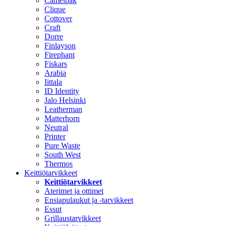
Camelbak
Clique
Cottover
Craft
Dorre
Finlayson
Firephant
Fiskars
Arabia
Iittala
ID Identity
Jalo Helsinki
Leatherman
Matterhorn
Neutral
Printer
Pure Waste
South West
Thermos
Keittiötarvikkeet
Keittiötarvikkeet
Aterimet ja ottimet
Ensiapulaukut ja -tarvikkeet
Essut
Grillaustarvikkeet