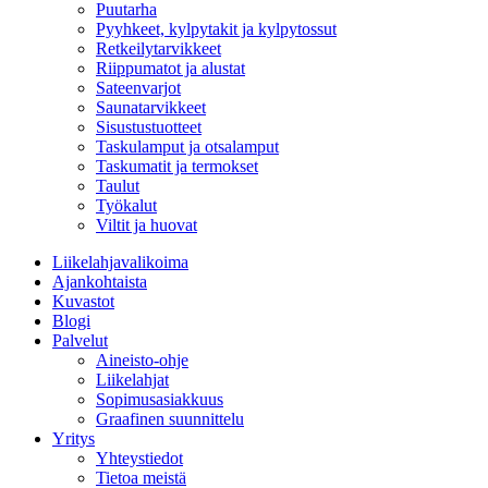
Puutarha
Pyyhkeet, kylpytakit ja kylpytossut
Retkeilytarvikkeet
Riippumatot ja alustat
Sateenvarjot
Saunatarvikkeet
Sisustustuotteet
Taskulamput ja otsalamput
Taskumatit ja termokset
Taulut
Työkalut
Viltit ja huovat
Liikelahjavalikoima
Ajankohtaista
Kuvastot
Blogi
Palvelut
Aineisto-ohje
Liikelahjat
Sopimusasiakkuus
Graafinen suunnittelu
Yritys
Yhteystiedot
Tietoa meistä