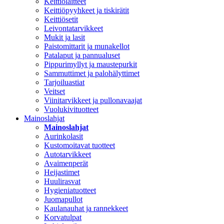
Keittiölaitteet
Keittiöpyyhkeet ja tiskirätit
Keittiösetit
Leivontatarvikkeet
Mukit ja lasit
Paistomittarit ja munakellot
Patalaput ja pannualuset
Pippurimyllyt ja maustepurkit
Sammuttimet ja palohälyttimet
Tarjoiluastiat
Veitset
Viinitarvikkeet ja pullonavaajat
Vuolukivituotteet
Mainoslahjat
Mainoslahjat
Aurinkolasit
Kustomoitavat tuotteet
Autotarvikkeet
Avaimenperät
Heijastimet
Huulirasvat
Hygieniatuotteet
Juomapullot
Kaulanauhat ja rannekkeet
Korvatulpat