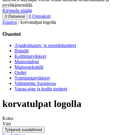
pyyhkäisemällä.
Kirjaudu sisään
0
Ostoskori
0
Ostoskori
Etusivu
/
korvatulpat logolla
Osastot
Ajankohtaiset- ja sesonkituotteet
Brändit
Keittiötarvikkeet
Mainoslahjat
Mainostekstiilit
Outlet
Toimistotarvikkeet
Valmistettu Suomessa
Vapaa-ajan ja kodin tuotteet
korvatulpat logolla
Koko
Väri
Tyhjennä suodattimet