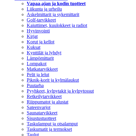
Vapaa-ajan ja kodin tuotteet
Liikunta ja urheilu
Askelmittarit ja sykemittarit
Golf-tarvikkeet
Kaiuttimet, kuulokkeet ja radiot
Hyvinvointi
Kirjat
Korut ja kellot
Kuksat
Kynttilät ja lyhdyt
Lämpömittarit
Lompakot
Matkatarvikkeet
Pelit ja lelut
Piknik-korit ja kylmälaukut
Puutarha
Pyyhkeet, kylpytakit ja kylpytossut
Retkeilytarvikkeet
Riippumatot ja alustat
Sateenvarjot
Saunatarvikkeet
Sisustustuotteet
Taskulamput ja otsalamput
Taskumatit ja termokset
Taulut