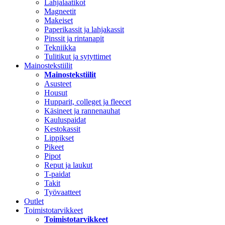
Lahjalaatikot
Magneetit
Makeiset
Paperikassit ja lahjakassit
Pinssit ja rintanapit
Tekniikka
Tulitikut ja sytyttimet
Mainostekstiilit
Mainostekstiilit
Asusteet
Housut
Hupparit, colleget ja fleecet
Käsineet ja rannenauhat
Kauluspaidat
Kestokassit
Lippikset
Pikeet
Pipot
Reput ja laukut
T-paidat
Takit
Työvaatteet
Outlet
Toimistotarvikkeet
Toimistotarvikkeet