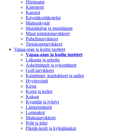
Hiirimatot
Kalenterit
Kansiot
Käyntikorttikotelot
Mainoskynät
Muistikirjat ja muistilaput
Muut toimistotarvikkeet
Puhelintarvikkeet
Tietokonetarvikkeet
Vapaa-ajan ja kodin tuotteet
Vapaa-ajan ja kodin tuotteet
Liikunta ja urheilu
Askelmittarit ja sykemittarit
Golf-tarvikkeet
Kaiuttimet, kuulokkeet ja radiot
Hyvinvointi
Kirjat
Korut ja kellot
Kuksat
Kynttilät ja lyhdyt
Lämpömittarit
Lompakot
Matkatarvikkeet
Pelit ja lelut
Piknik-korit ja kylmälaukut