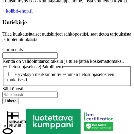
Tutustu myös B2C kuluttaja-kauppaamme, josta voit tehdä löytöjä.
» kolibri-shop.fi
Uutiskirje
Tilaa kuukausittaiset uutiskirjeet sähköpostiisi, saat tietoa tarjouksista
ja tuoteuutuuksista.
Comments
Kenttä on validointitarkoituksiin ja tulee jättää koskemattomaksi.
Tietosuojaseloste
(Pakollinen)
Hyväksyn markkinointiviestinnän tietosuojaselosteen
mukaisesti
Sähköposti