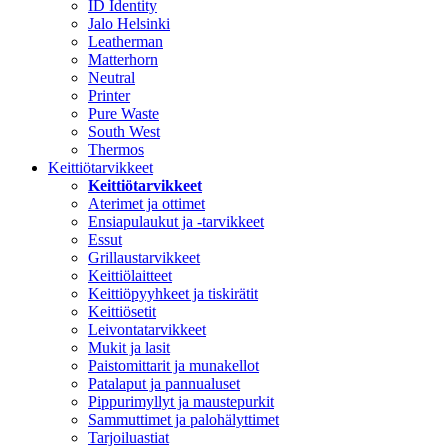
ID Identity
Jalo Helsinki
Leatherman
Matterhorn
Neutral
Printer
Pure Waste
South West
Thermos
Keittiötarvikkeet
Keittiötarvikkeet
Aterimet ja ottimet
Ensiapulaukut ja -tarvikkeet
Essut
Grillaustarvikkeet
Keittiölaitteet
Keittiöpyyhkeet ja tiskirätit
Keittiösetit
Leivontatarvikkeet
Mukit ja lasit
Paistomittarit ja munakellot
Patalaput ja pannualuset
Pippurimyllyt ja maustepurkit
Sammuttimet ja palohälyttimet
Tarjoiluastiat