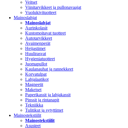
Veitset
Viinitarvikkeet ja pullonavaajat
Vuolukivituotteet
Mainoslahjat
Mainoslahjat
Aurinkolasit
Kustomoitavat tuotteet
Autotarvikkeet
Avaimenperät
Heijastimet
Huulirasvat
Hygieniatuotteet
Juomapullot
Kaulanauhat ja rannekkeet
Korvatulpat
Lahjalaatikot
Magneetit
Makeiset
Paperikassit ja lahjakassit
Pinssit ja rintanapit
Tekniikka
Tulitikut ja sytyttimet
Mainostekstiilit
Mainostekstiilit
Asusteet