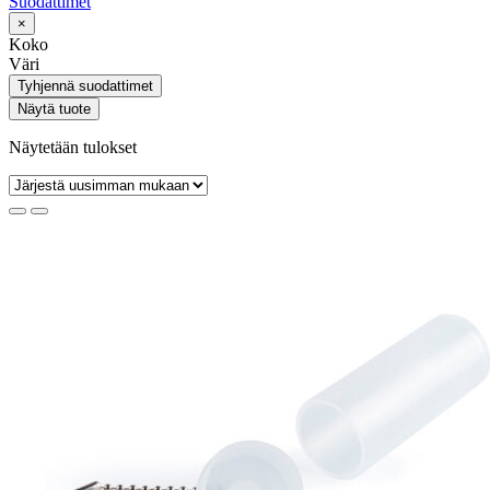
Suodattimet
×
Koko
Väri
Tyhjennä suodattimet
Näytä tuote
Näytetään tulokset