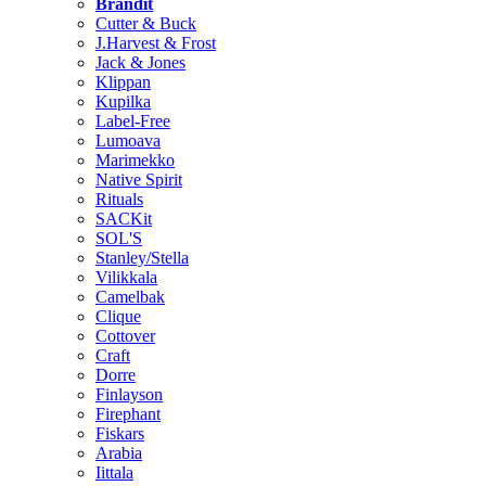
Brändit
Cutter & Buck
J.Harvest & Frost
Jack & Jones
Klippan
Kupilka
Label-Free
Lumoava
Marimekko
Native Spirit
Rituals
SACKit
SOL'S
Stanley/Stella
Vilikkala
Camelbak
Clique
Cottover
Craft
Dorre
Finlayson
Firephant
Fiskars
Arabia
Iittala