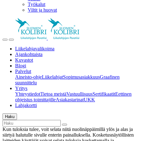
Työkalut
Viltit ja huovat
Liikelahjavalikoima
Ajankohtaista
Kuvastot
Blogi
Palvelut
Aineisto-ohje
Liikelahjat
Sopimusasiakkuus
Graafinen
suunnittelu
Yritys
Yhteystiedot
Tietoa meistä
Vastuullisuus
Sertifikaatit
Eettinen
ohjeistus toimittajille
Asiakastarinat
UKK
Lahjakortti
Haku
Kun tuloksia tulee, voit selata niitä nuolinäppäimillä ylös ja alas ja
siirtyä halutulle sivulle enterin painalluksella. Kosketusnäytöllisten
laitteiden käyttäjät voivat selata tuloksia koskettamalla ja