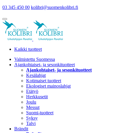
03 345 450 00
kolibri@suomenkolibri.fi
Kaikki tuotteet
Valmistettu Suomessa
Ajankohtaiset- ja sesonkituotteet
Ajankohtaiset- ja sesonkituotteet
Kesälahjat
Kotimaiset tuotteet
Ekologiset mainoslahjat
Etätyö
Herkkusetit
Joulu
Messut
Suomi-tuotteet
Syksy
Talvi
Brändit