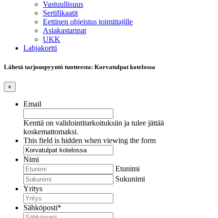
Vastuullisuus
Sertifikaatit
Eettinen ohjeistus toimittajille
Asiakastarinat
UKK
Lahjakortti
Lähetä tarjouspyyntö tuotteesta: Korvatulpat kotelossa
×
Email
Kenttä on validointitarkoituksiin ja tulee jättää
koskemattomaksi.
This field is hidden when viewing the form
Nimi
Etunimi
Sukunimi
Yritys
Sähköposti
*