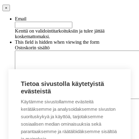
×
Email
Kenttä on validointitarkoituksiin ja tulee jättää
koskemattomaksi.
This field is hidden when viewing the form
Ostoskorin sisältö
Tietoa sivustolla käytetyistä
evästeistä
Käytämme sivustollamme evästeitä
Nimi
*
Etunimi
kerätäksemme ja analysoidaksemme sivuston
Sukunimi
suorituskykyä ja käyttöä, tarjotaksemme
Yritys
sosiaalisen median ominaisuuksia sekä
parantaaksemme ja räätälöidäksemme sisältöä
Sähköposti
*
ja mainoksia.