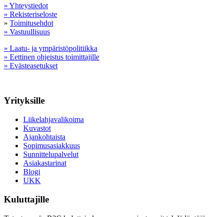
» Yhteystiedot
» Rekisteriseloste
»
Toimitusehdot
» Vastuullisuus
» Laatu- ja ympäristöpolitiikka
» Eettinen ohjeistus toimittajille
» Evästeasetukset
Yrityksille
Liikelahjavalikoima
Kuvastot
Ajankohtaista
Sopimusasiakkuus
Sunnittelupalvelut
Asiakastarinat
Blogi
UKK
Kuluttajille