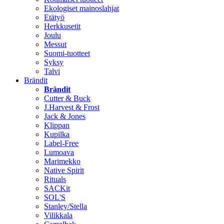
Ekologiset mainoslahjat
Etätyö
Herkkusetit
Joulu
Messut
Suomi-tuotteet
Syksy
Talvi
Brändit
Brändit
Cutter & Buck
J.Harvest & Frost
Jack & Jones
Klippan
Kupilka
Label-Free
Lumoava
Marimekko
Native Spirit
Rituals
SACKit
SOL'S
Stanley/Stella
Vilikkala