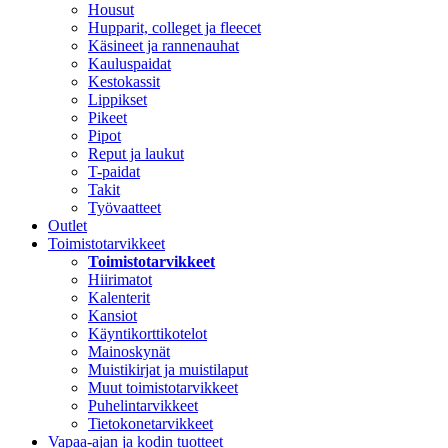
Housut
Hupparit, colleget ja fleecet
Käsineet ja rannenauhat
Kauluspaidat
Kestokassit
Lippikset
Pikeet
Pipot
Reput ja laukut
T-paidat
Takit
Työvaatteet
Outlet
Toimistotarvikkeet
Toimistotarvikkeet
Hiirimatot
Kalenterit
Kansiot
Käyntikorttikotelot
Mainoskynät
Muistikirjat ja muistilaput
Muut toimistotarvikkeet
Puhelintarvikkeet
Tietokonetarvikkeet
Vapaa-ajan ja kodin tuotteet