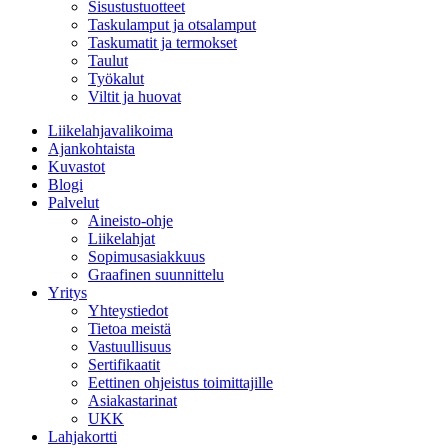
Sisustustuotteet
Taskulamput ja otsalamput
Taskumatit ja termokset
Taulut
Työkalut
Viltit ja huovat
Liikelahjavalikoima
Ajankohtaista
Kuvastot
Blogi
Palvelut
Aineisto-ohje
Liikelahjat
Sopimusasiakkuus
Graafinen suunnittelu
Yritys
Yhteystiedot
Tietoa meistä
Vastuullisuus
Sertifikaatit
Eettinen ohjeistus toimittajille
Asiakastarinat
UKK
Lahjakortti