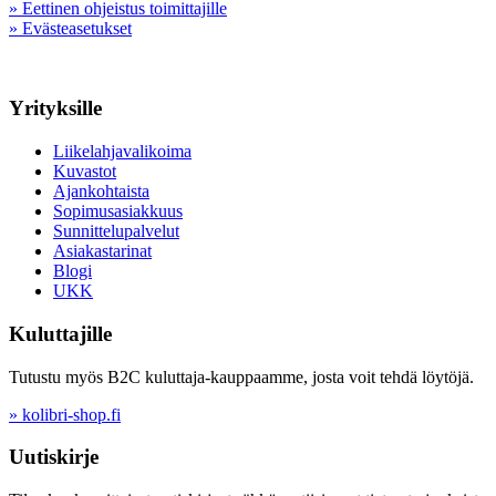
» Eettinen ohjeistus toimittajille
» Evästeasetukset
Yrityksille
Liikelahjavalikoima
Kuvastot
Ajankohtaista
Sopimusasiakkuus
Sunnittelupalvelut
Asiakastarinat
Blogi
UKK
Kuluttajille
Tutustu myös B2C kuluttaja-kauppaamme, josta voit tehdä löytöjä.
» kolibri-shop.fi
Uutiskirje