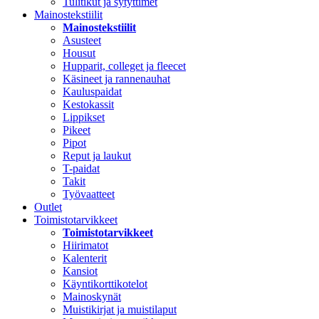
Tulitikut ja sytyttimet
Mainostekstiilit
Mainostekstiilit
Asusteet
Housut
Hupparit, colleget ja fleecet
Käsineet ja rannenauhat
Kauluspaidat
Kestokassit
Lippikset
Pikeet
Pipot
Reput ja laukut
T-paidat
Takit
Työvaatteet
Outlet
Toimistotarvikkeet
Toimistotarvikkeet
Hiirimatot
Kalenterit
Kansiot
Käyntikorttikotelot
Mainoskynät
Muistikirjat ja muistilaput