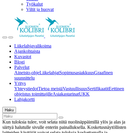
Työkalut
Viltit ja huovat
Liikelahjavalikoima
Ajankohtaista
Kuvastot
Blogi
Palvelut
Aineisto-ohje
Liikelahjat
Sopimusasiakkuus
Graafinen
suunnittelu
Yritys
Yhteystiedot
Tietoa meistä
Vastuullisuus
Sertifikaatit
Eettinen
ohjeistus toimittajille
Asiakastarinat
UKK
Lahjakortti
Haku
Kun tuloksia tulee, voit selata niitä nuolinäppäimillä ylös ja alas ja
siirtyä halutulle sivulle enterin painalluksella. Kosketusnäytöllisten
laitteiden käyttäjät voivat selata tuloksia koskettamalla ja