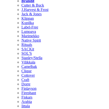
Brändit
Cutter & Buck
J.Harvest & Frost
Jack & Jones
Klippan
Kupilka
Label-Free
Lumoava
Marimekko
Native Spirit
Rituals
SACKit
SOL'S
Stanley/Stella
Vilikkala
Camelbak
Clique
Cottover
Craft
Dorre
Finlayson
Firephant
Fiskars
Arabia
Iittala