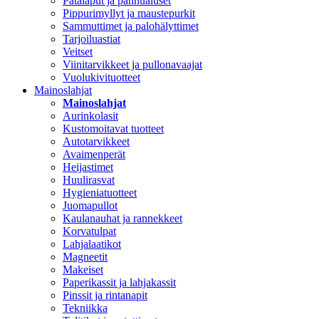
Patalaput ja pannualuset
Pippurimyllyt ja maustepurkit
Sammuttimet ja palohälyttimet
Tarjoiluastiat
Veitset
Viinitarvikkeet ja pullonavaajat
Vuolukivituotteet
Mainoslahjat
Mainoslahjat
Aurinkolasit
Kustomoitavat tuotteet
Autotarvikkeet
Avaimenperät
Heijastimet
Huulirasvat
Hygieniatuotteet
Juomapullot
Kaulanauhat ja rannekkeet
Korvatulpat
Lahjalaatikot
Magneetit
Makeiset
Paperikassit ja lahjakassit
Pinssit ja rintanapit
Tekniikka