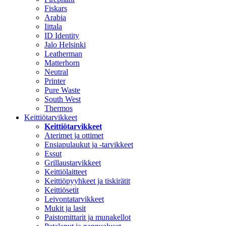
Fiskars
Arabia
Iittala
ID Identity
Jalo Helsinki
Leatherman
Matterhorn
Neutral
Printer
Pure Waste
South West
Thermos
Keittiötarvikkeet
Keittiötarvikkeet
Aterimet ja ottimet
Ensiapulaukut ja -tarvikkeet
Essut
Grillaustarvikkeet
Keittiölaitteet
Keittiöpyyhkeet ja tiskirätit
Keittiösetit
Leivontatarvikkeet
Mukit ja lasit
Paistomittarit ja munakellot