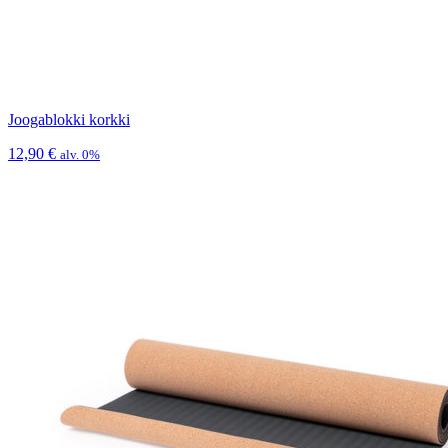
Joogablokki korkki
12,90
€
alv. 0%