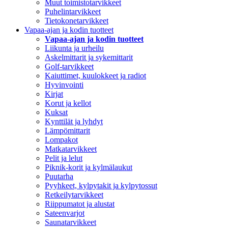
Muut toimistotarvikkeet
Puhelintarvikkeet
Tietokonetarvikkeet
Vapaa-ajan ja kodin tuotteet
Vapaa-ajan ja kodin tuotteet
Liikunta ja urheilu
Askelmittarit ja sykemittarit
Golf-tarvikkeet
Kaiuttimet, kuulokkeet ja radiot
Hyvinvointi
Kirjat
Korut ja kellot
Kuksat
Kynttilät ja lyhdyt
Lämpömittarit
Lompakot
Matkatarvikkeet
Pelit ja lelut
Piknik-korit ja kylmälaukut
Puutarha
Pyyhkeet, kylpytakit ja kylpytossut
Retkeilytarvikkeet
Riippumatot ja alustat
Sateenvarjot
Saunatarvikkeet