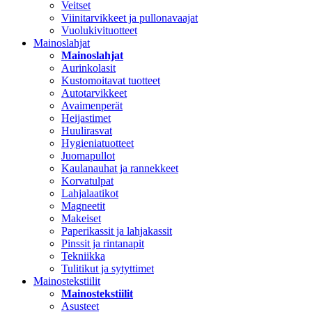
Veitset
Viinitarvikkeet ja pullonavaajat
Vuolukivituotteet
Mainoslahjat
Mainoslahjat
Aurinkolasit
Kustomoitavat tuotteet
Autotarvikkeet
Avaimenperät
Heijastimet
Huulirasvat
Hygieniatuotteet
Juomapullot
Kaulanauhat ja rannekkeet
Korvatulpat
Lahjalaatikot
Magneetit
Makeiset
Paperikassit ja lahjakassit
Pinssit ja rintanapit
Tekniikka
Tulitikut ja sytyttimet
Mainostekstiilit
Mainostekstiilit
Asusteet