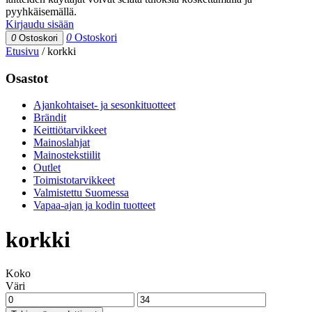
pyyhkäisemällä.
Kirjaudu sisään
0
Ostoskori
0
Ostoskori
Etusivu
/
korkki
Osastot
Ajankohtaiset- ja sesonkituotteet
Brändit
Keittiötarvikkeet
Mainoslahjat
Mainostekstiilit
Outlet
Toimistotarvikkeet
Valmistettu Suomessa
Vapaa-ajan ja kodin tuotteet
korkki
Koko
Väri