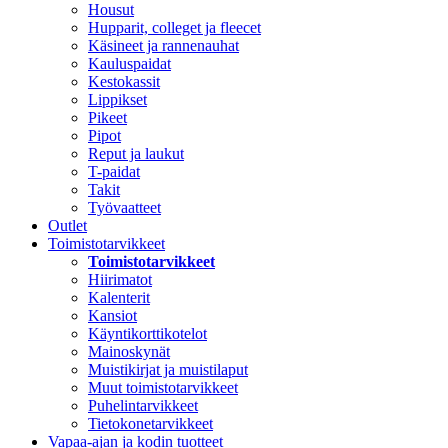
Housut
Hupparit, colleget ja fleecet
Käsineet ja rannenauhat
Kauluspaidat
Kestokassit
Lippikset
Pikeet
Pipot
Reput ja laukut
T-paidat
Takit
Työvaatteet
Outlet
Toimistotarvikkeet
Toimistotarvikkeet
Hiirimatot
Kalenterit
Kansiot
Käyntikorttikotelot
Mainoskynät
Muistikirjat ja muistilaput
Muut toimistotarvikkeet
Puhelintarvikkeet
Tietokonetarvikkeet
Vapaa-ajan ja kodin tuotteet