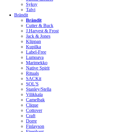
Syksy
Talvi
Brändit
Brändit
Cutter & Buck
J.Harvest & Frost
Jack & Jones
Klippan
Kupilka
Label-Free
Lumoava
Marimekko
Native Spirit
Rituals
SACKit
SOL'S
Stanley/Stella
Vilikkala
Camelbak
Clique
Cottover
Craft
Dorre
Finlayson
Firephant