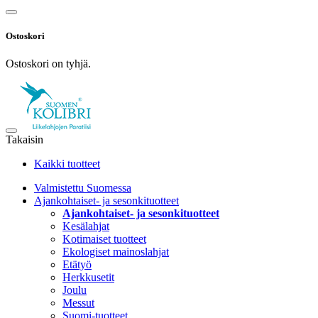
Ostoskori
Ostoskori on tyhjä.
Takaisin
Kaikki tuotteet
Valmistettu Suomessa
Ajankohtaiset- ja sesonkituotteet
Ajankohtaiset- ja sesonkituotteet
Kesälahjat
Kotimaiset tuotteet
Ekologiset mainoslahjat
Etätyö
Herkkusetit
Joulu
Messut
Suomi-tuotteet