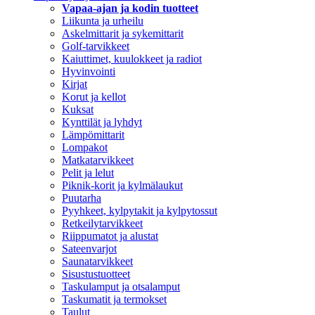
Vapaa-ajan ja kodin tuotteet
Liikunta ja urheilu
Askelmittarit ja sykemittarit
Golf-tarvikkeet
Kaiuttimet, kuulokkeet ja radiot
Hyvinvointi
Kirjat
Korut ja kellot
Kuksat
Kynttilät ja lyhdyt
Lämpömittarit
Lompakot
Matkatarvikkeet
Pelit ja lelut
Piknik-korit ja kylmälaukut
Puutarha
Pyyhkeet, kylpytakit ja kylpytossut
Retkeilytarvikkeet
Riippumatot ja alustat
Sateenvarjot
Saunatarvikkeet
Sisustustuotteet
Taskulamput ja otsalamput
Taskumatit ja termokset
Taulut