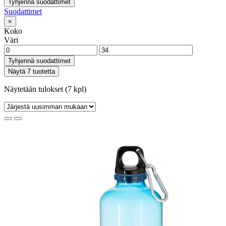
Tyhjennä suodattimet
Suodattimet
×
Koko
Väri
Tyhjennä suodattimet
Näytä 7 tuotetta
Näytetään tulokset (7 kpl)