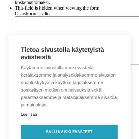
koskemattomaksi.
This field is hidden when viewing the form
Ostoskorin sisältö
Tietoa sivustolla käytetyistä
evästeistä
Käytämme sivustollamme evästeitä
Nimi
*
Etunimi
kerätäksemme ja analysoidaksemme sivuston
Sukunimi
suorituskykyä ja käyttöä, tarjotaksemme
Yritys
sosiaalisen median ominaisuuksia sekä
parantaaksemme ja räätälöidäksemme sisältöä
Sähköposti
*
ja mainoksia.
Puhelin
*
Lue lisää
Osoitetiedot
Lähiosoite
SALLI KAIKKI EVÄSTEET
Kaupunki