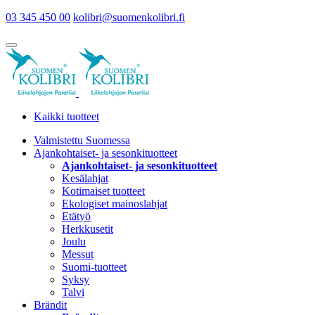
03 345 450 00
kolibri@suomenkolibri.fi
Kaikki tuotteet
Valmistettu Suomessa
Ajankohtaiset- ja sesonkituotteet
Ajankohtaiset- ja sesonkituotteet
Kesälahjat
Kotimaiset tuotteet
Ekologiset mainoslahjat
Etätyö
Herkkusetit
Joulu
Messut
Suomi-tuotteet
Syksy
Talvi
Brändit