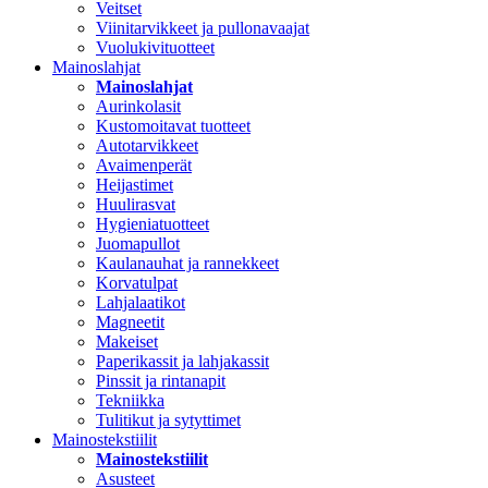
Veitset
Viinitarvikkeet ja pullonavaajat
Vuolukivituotteet
Mainoslahjat
Mainoslahjat
Aurinkolasit
Kustomoitavat tuotteet
Autotarvikkeet
Avaimenperät
Heijastimet
Huulirasvat
Hygieniatuotteet
Juomapullot
Kaulanauhat ja rannekkeet
Korvatulpat
Lahjalaatikot
Magneetit
Makeiset
Paperikassit ja lahjakassit
Pinssit ja rintanapit
Tekniikka
Tulitikut ja sytyttimet
Mainostekstiilit
Mainostekstiilit
Asusteet