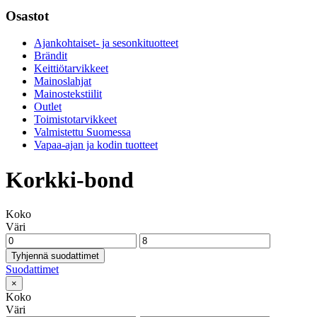
Osastot
Ajankohtaiset- ja sesonkituotteet
Brändit
Keittiötarvikkeet
Mainoslahjat
Mainostekstiilit
Outlet
Toimistotarvikkeet
Valmistettu Suomessa
Vapaa-ajan ja kodin tuotteet
Korkki-bond
Koko
Väri
Tyhjennä suodattimet
Suodattimet
×
Koko
Väri