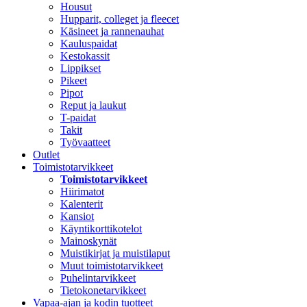
Housut
Hupparit, colleget ja fleecet
Käsineet ja rannenauhat
Kauluspaidat
Kestokassit
Lippikset
Pikeet
Pipot
Reput ja laukut
T-paidat
Takit
Työvaatteet
Outlet
Toimistotarvikkeet
Toimistotarvikkeet
Hiirimatot
Kalenterit
Kansiot
Käyntikorttikotelot
Mainoskynät
Muistikirjat ja muistilaput
Muut toimistotarvikkeet
Puhelintarvikkeet
Tietokonetarvikkeet
Vapaa-ajan ja kodin tuotteet