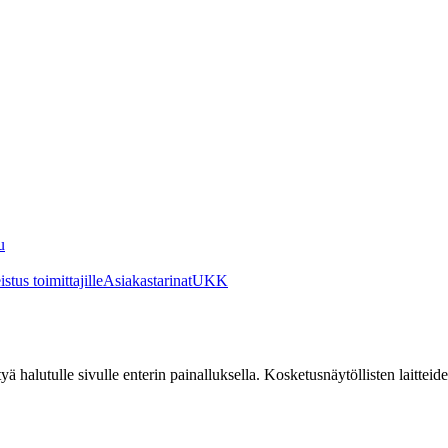
u
stus toimittajille
Asiakastarinat
UKK
irtyä halutulle sivulle enterin painalluksella. Kosketusnäytöllisten laittei