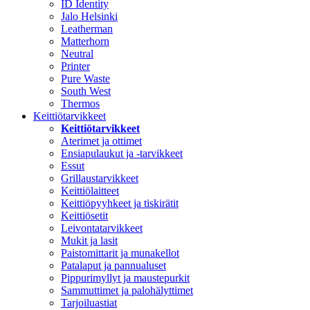
ID Identity
Jalo Helsinki
Leatherman
Matterhorn
Neutral
Printer
Pure Waste
South West
Thermos
Keittiötarvikkeet
Keittiötarvikkeet
Aterimet ja ottimet
Ensiapulaukut ja -tarvikkeet
Essut
Grillaustarvikkeet
Keittiölaitteet
Keittiöpyyhkeet ja tiskirätit
Keittiösetit
Leivontatarvikkeet
Mukit ja lasit
Paistomittarit ja munakellot
Patalaput ja pannualuset
Pippurimyllyt ja maustepurkit
Sammuttimet ja palohälyttimet
Tarjoiluastiat