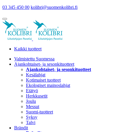
03 345 450 00
kolibri@suomenkolibri.fi
Kaikki tuotteet
Valmistettu Suomessa
Ajankohtaiset- ja sesonkituotteet
Ajankohtaiset- ja sesonkituotteet
Kesälahjat
Kotimaiset tuotteet
Ekologiset mainoslahjat
Etätyö
Herkkusetit
Joulu
Messut
Suomi-tuotteet
Syksy
Talvi
Brändit