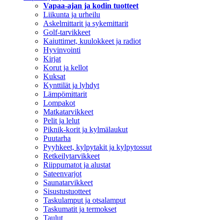
Vapaa-ajan ja kodin tuotteet
Liikunta ja urheilu
Askelmittarit ja sykemittarit
Golf-tarvikkeet
Kaiuttimet, kuulokkeet ja radiot
Hyvinvointi
Kirjat
Korut ja kellot
Kuksat
Kynttilät ja lyhdyt
Lämpömittarit
Lompakot
Matkatarvikkeet
Pelit ja lelut
Piknik-korit ja kylmälaukut
Puutarha
Pyyhkeet, kylpytakit ja kylpytossut
Retkeilytarvikkeet
Riippumatot ja alustat
Sateenvarjot
Saunatarvikkeet
Sisustustuotteet
Taskulamput ja otsalamput
Taskumatit ja termokset
Taulut