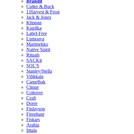
Brändit
Cutter & Buck
J.Harvest & Frost
Jack & Jones
Klippan
Kupilka
Label-Free
Lumoava
Marimekko
Native Spirit
Rituals
SACKit
SOL'S
Stanley/Stella
Vilikkala
Camelbak
Clique
Cottover
Craft
Dorre
Finlayson
Firephant
Fiskars
Arabia
Iittala