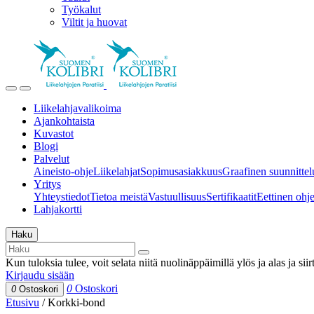
Työkalut
Viltit ja huovat
Liikelahjavalikoima
Ajankohtaista
Kuvastot
Blogi
Palvelut
Aineisto-ohje
Liikelahjat
Sopimusasiakkuus
Graafinen suunnittel
Yritys
Yhteystiedot
Tietoa meistä
Vastuullisuus
Sertifikaatit
Eettinen ohjei
Lahjakortti
Haku
Kun tuloksia tulee, voit selata niitä nuolinäppäimillä ylös ja alas ja si
Kirjaudu sisään
0
Ostoskori
0
Ostoskori
Etusivu
/
Korkki-bond