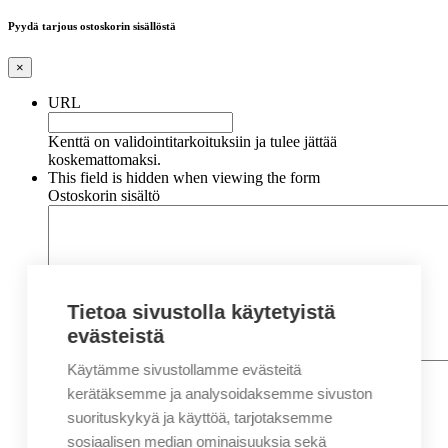
Pyydä tarjous ostoskorin sisällöstä
×
URL
Kenttä on validointitarkoituksiin ja tulee jättää
koskemattomaksi.
This field is hidden when viewing the form
Ostoskorin sisältö
Tietoa sivustolla käytetyistä
evästeistä
Käytämme sivustollamme evästeitä
Nimi
*
Etunimi
kerätäksemme ja analysoidaksemme sivuston
Sukunimi
suorituskykyä ja käyttöä, tarjotaksemme
Yritys
sosiaalisen median ominaisuuksia sekä