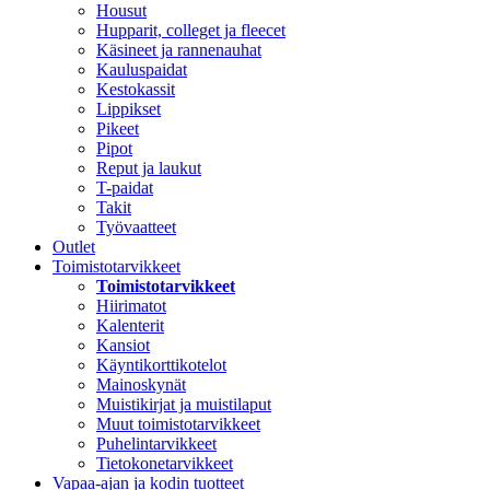
Housut
Hupparit, colleget ja fleecet
Käsineet ja rannenauhat
Kauluspaidat
Kestokassit
Lippikset
Pikeet
Pipot
Reput ja laukut
T-paidat
Takit
Työvaatteet
Outlet
Toimistotarvikkeet
Toimistotarvikkeet
Hiirimatot
Kalenterit
Kansiot
Käyntikorttikotelot
Mainoskynät
Muistikirjat ja muistilaput
Muut toimistotarvikkeet
Puhelintarvikkeet
Tietokonetarvikkeet
Vapaa-ajan ja kodin tuotteet