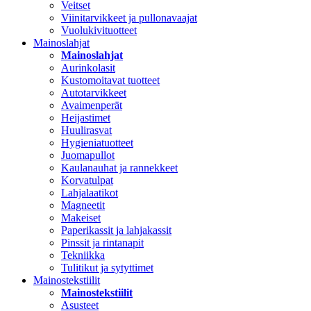
Veitset
Viinitarvikkeet ja pullonavaajat
Vuolukivituotteet
Mainoslahjat
Mainoslahjat
Aurinkolasit
Kustomoitavat tuotteet
Autotarvikkeet
Avaimenperät
Heijastimet
Huulirasvat
Hygieniatuotteet
Juomapullot
Kaulanauhat ja rannekkeet
Korvatulpat
Lahjalaatikot
Magneetit
Makeiset
Paperikassit ja lahjakassit
Pinssit ja rintanapit
Tekniikka
Tulitikut ja sytyttimet
Mainostekstiilit
Mainostekstiilit
Asusteet