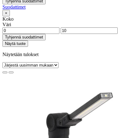
Tyhjennä suodattimet
Suodattimet
×
Koko
Väri
Tyhjennä suodattimet
Näytä tuote
Näytetään tulokset