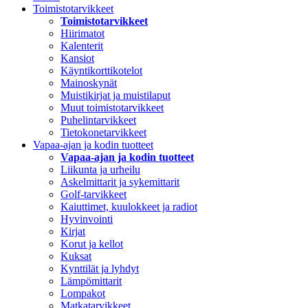
Toimistotarvikkeet
Toimistotarvikkeet
Hiirimatot
Kalenterit
Kansiot
Käyntikorttikotelot
Mainoskynät
Muistikirjat ja muistilaput
Muut toimistotarvikkeet
Puhelintarvikkeet
Tietokonetarvikkeet
Vapaa-ajan ja kodin tuotteet
Vapaa-ajan ja kodin tuotteet
Liikunta ja urheilu
Askelmittarit ja sykemittarit
Golf-tarvikkeet
Kaiuttimet, kuulokkeet ja radiot
Hyvinvointi
Kirjat
Korut ja kellot
Kuksat
Kynttilät ja lyhdyt
Lämpömittarit
Lompakot
Matkatarvikkeet