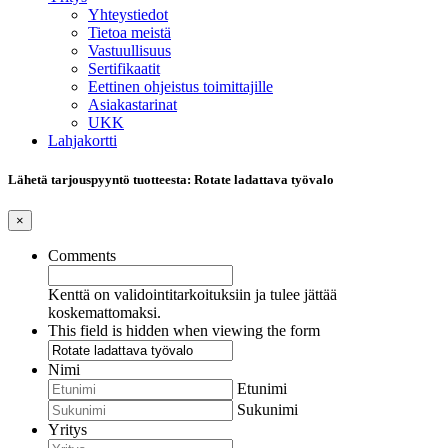
Yhteystiedot
Tietoa meistä
Vastuullisuus
Sertifikaatit
Eettinen ohjeistus toimittajille
Asiakastarinat
UKK
Lahjakortti
Lähetä tarjouspyyntö tuotteesta: Rotate ladattava työvalo
×
Comments
Kenttä on validointitarkoituksiin ja tulee jättää
koskemattomaksi.
This field is hidden when viewing the form
Nimi
Etunimi
Sukunimi
Yritys