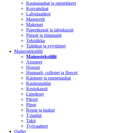
Kaulanauhat ja rannekkeet
Korvatulpat
Lahjalaatikot
Magneetit
Makeiset
Paperikassit ja lahjakassit
Pinssit ja rintanapit
Tekniikka
Tulitikut ja sytyttimet
Mainostekstiilit
Mainostekstiilit
Asusteet
Housut
Hupparit, colleget ja fleecet
Käsineet ja rannenauhat
Kauluspaidat
Kestokassit
Lippikset
Pikeet
Pipot
Reput ja laukut
T-paidat
Takit
Työvaatteet
Outlet