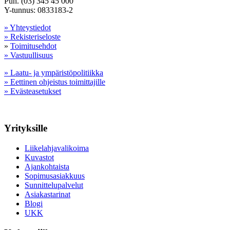
Puh. (03) 345 45 000
Y-tunnus: 0833183-2
» Yhteystiedot
» Rekisteriseloste
»
Toimitusehdot
» Vastuullisuus
» Laatu- ja ympäristöpolitiikka
» Eettinen ohjeistus toimittajille
» Evästeasetukset
Yrityksille
Liikelahjavalikoima
Kuvastot
Ajankohtaista
Sopimusasiakkuus
Sunnittelupalvelut
Asiakastarinat
Blogi
UKK