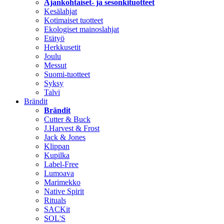
Ajankohtaiset- ja sesonkituotteet
Kesälahjat
Kotimaiset tuotteet
Ekologiset mainoslahjat
Etätyö
Herkkusetit
Joulu
Messut
Suomi-tuotteet
Syksy
Talvi
Brändit
Brändit
Cutter & Buck
J.Harvest & Frost
Jack & Jones
Klippan
Kupilka
Label-Free
Lumoava
Marimekko
Native Spirit
Rituals
SACKit
SOL'S