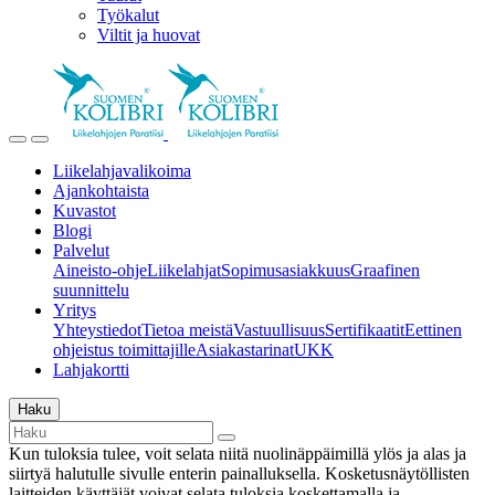
Työkalut
Viltit ja huovat
Liikelahjavalikoima
Ajankohtaista
Kuvastot
Blogi
Palvelut
Aineisto-ohje
Liikelahjat
Sopimusasiakkuus
Graafinen
suunnittelu
Yritys
Yhteystiedot
Tietoa meistä
Vastuullisuus
Sertifikaatit
Eettinen
ohjeistus toimittajille
Asiakastarinat
UKK
Lahjakortti
Haku
Kun tuloksia tulee, voit selata niitä nuolinäppäimillä ylös ja alas ja
siirtyä halutulle sivulle enterin painalluksella. Kosketusnäytöllisten
laitteiden käyttäjät voivat selata tuloksia koskettamalla ja