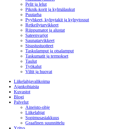
Pelit ja lelut
Piknik-korit ja kylmälaukut
Puutarha
Pyyhkeet, kylpytakit ja kylpytossut
Retkeilytarvikkeet
Riippumatot ja alustat
Sateenvarjot
Saunatarvikkeet
Sisustustuotteet
Taskulamput ja otsalamput
Taskumatit ja termokset
Taulut
Työkalut
Viltit ja huovat
Liikelahjavalikoima
Ajankohtaista
Kuvastot
Blogi
Palvelut
Aineisto-ohje
Liikelahjat
Sopimusasiakkuus
Graafinen suunnittelu
Yritys