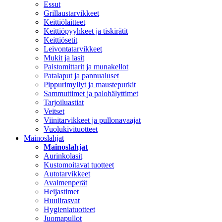
Essut
Grillaustarvikkeet
Keittiölaitteet
Keittiöpyyhkeet ja tiskirätit
Keittiösetit
Leivontatarvikkeet
Mukit ja lasit
Paistomittarit ja munakellot
Patalaput ja pannualuset
Pippurimyllyt ja maustepurkit
Sammuttimet ja palohälyttimet
Tarjoiluastiat
Veitset
Viinitarvikkeet ja pullonavaajat
Vuolukivituotteet
Mainoslahjat
Mainoslahjat
Aurinkolasit
Kustomoitavat tuotteet
Autotarvikkeet
Avaimenperät
Heijastimet
Huulirasvat
Hygieniatuotteet
Juomapullot