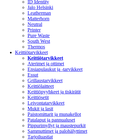
ID Identity
Jalo Helsinki
Leatherman
Matterhorn
Neutral
Printer
Pure Waste
South West
Thermos
Keittiötarvikkeet
Keittiötarvikkeet
Aterimet ja ottimet
Ensiapulaukut ja -tarvikkeet
Essut
Grillaustarvikkeet
Keittiölaitteet
Keittiöpyyhkeet ja tiskirätit
Keittiösetit
Leivontatarvikkeet
Mukit ja lasit
Paistomittarit ja munakellot
Patalaput ja pannualuset
Pippurimyllyt ja maustepurkit
Sammuttimet ja palohälyttimet
Tarjoiluastiat