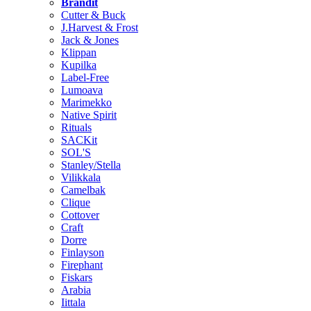
Brändit
Cutter & Buck
J.Harvest & Frost
Jack & Jones
Klippan
Kupilka
Label-Free
Lumoava
Marimekko
Native Spirit
Rituals
SACKit
SOL'S
Stanley/Stella
Vilikkala
Camelbak
Clique
Cottover
Craft
Dorre
Finlayson
Firephant
Fiskars
Arabia
Iittala