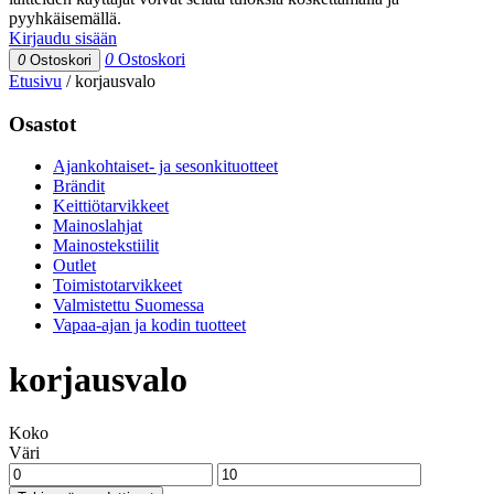
pyyhkäisemällä.
Kirjaudu sisään
0
Ostoskori
0
Ostoskori
Etusivu
/
korjausvalo
Osastot
Ajankohtaiset- ja sesonkituotteet
Brändit
Keittiötarvikkeet
Mainoslahjat
Mainostekstiilit
Outlet
Toimistotarvikkeet
Valmistettu Suomessa
Vapaa-ajan ja kodin tuotteet
korjausvalo
Koko
Väri