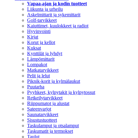
Vapaa-ajan ja kodin tuotteet
Liikunta ja urheilu
Askelmittarit ja sykemittarit
Golf-tarvikkeet
Kaiuttimet, kuulokkeet ja radiot
Hyvinvointi
Kirjat
Korut ja kellot
Kuksat
Kynttilät ja lyhdyt
Lämpömittarit
Lompakot
Matkatarvikkeet
Pelit ja lelut
Piknik-korit ja kylmälaukut
Puutarha
Pyyhkeet, kylpytakit ja kylpytossut
Retkeilytarvikkeet
Riippumatot ja alustat
Sateenvarjot
Saunatarvikkeet
Sisustustuotteet
Taskulamput ja otsalamput
Taskumatit ja termokset
Taulut