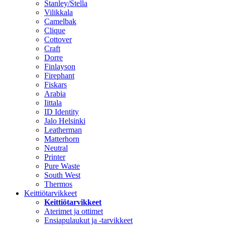
Stanley/Stella
Vilikkala
Camelbak
Clique
Cottover
Craft
Dorre
Finlayson
Firephant
Fiskars
Arabia
Iittala
ID Identity
Jalo Helsinki
Leatherman
Matterhorn
Neutral
Printer
Pure Waste
South West
Thermos
Keittiötarvikkeet
Keittiötarvikkeet
Aterimet ja ottimet
Ensiapulaukut ja -tarvikkeet