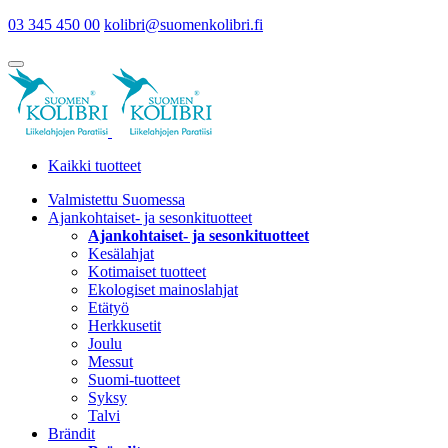
03 345 450 00
kolibri@suomenkolibri.fi
Kaikki tuotteet
Valmistettu Suomessa
Ajankohtaiset- ja sesonkituotteet
Ajankohtaiset- ja sesonkituotteet
Kesälahjat
Kotimaiset tuotteet
Ekologiset mainoslahjat
Etätyö
Herkkusetit
Joulu
Messut
Suomi-tuotteet
Syksy
Talvi
Brändit