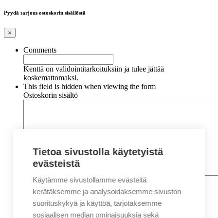
Pyydä tarjous ostoskorin sisällöstä
×
Comments
Kenttä on validointitarkoituksiin ja tulee jättää
koskemattomaksi.
This field is hidden when viewing the form
Ostoskorin sisältö
Tietoa sivustolla käytetyistä
evästeistä
Käytämme sivustollamme evästeitä
Nimi
*
Etunimi
kerätäksemme ja analysoidaksemme sivuston
Sukunimi
suorituskykyä ja käyttöä, tarjotaksemme
Yritys
sosiaalisen median ominaisuuksia sekä