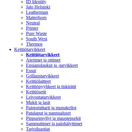
ID Identity
Jalo Helsinki
Leatherman
Matterhorn
Neutral
Printer
Pure Waste
South West
Thermos
Keittiötarvikkeet
Keittiötarvikkeet
Aterimet ja ottimet
Ensiapulaukut ja -tarvikkeet
Essut
Grillaustarvikkeet
Keittiölaitteet
Keittiöpyyhkeet ja tiskirätit
Keittiösetit
Leivontatarvikkeet
Mukit ja lasit
Paistomittarit ja munakellot
Patalaput ja pannualuset
Pippurimyllyt ja maustepurkit
Sammuttimet ja palohälyttimet
Tarjoiluastiat