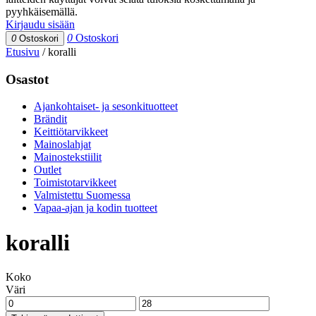
pyyhkäisemällä.
Kirjaudu sisään
0
Ostoskori
0
Ostoskori
Etusivu
/
koralli
Osastot
Ajankohtaiset- ja sesonkituotteet
Brändit
Keittiötarvikkeet
Mainoslahjat
Mainostekstiilit
Outlet
Toimistotarvikkeet
Valmistettu Suomessa
Vapaa-ajan ja kodin tuotteet
koralli
Koko
Väri