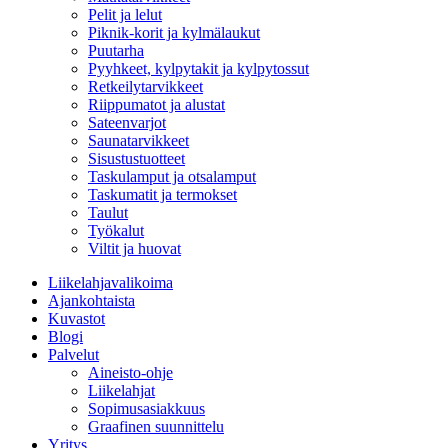
Pelit ja lelut
Piknik-korit ja kylmälaukut
Puutarha
Pyyhkeet, kylpytakit ja kylpytossut
Retkeilytarvikkeet
Riippumatot ja alustat
Sateenvarjot
Saunatarvikkeet
Sisustustuotteet
Taskulamput ja otsalamput
Taskumatit ja termokset
Taulut
Työkalut
Viltit ja huovat
Liikelahjavalikoima
Ajankohtaista
Kuvastot
Blogi
Palvelut
Aineisto-ohje
Liikelahjat
Sopimusasiakkuus
Graafinen suunnittelu
Yritys