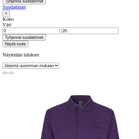
Tyhjennä suodattimet
Suodattimet
×
Koko
Väri
Tyhjennä suodattimet
Näytä tuote
Näytetään tulokset