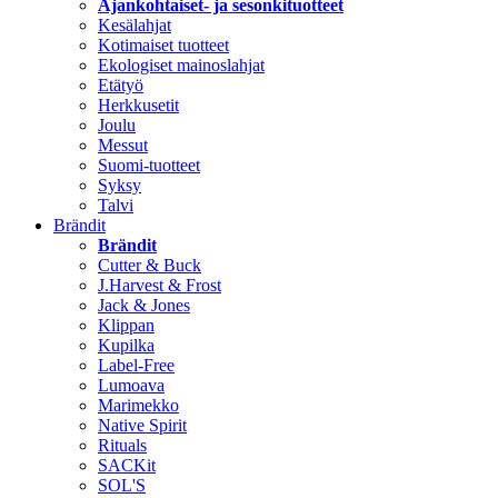
Ajankohtaiset- ja sesonkituotteet
Kesälahjat
Kotimaiset tuotteet
Ekologiset mainoslahjat
Etätyö
Herkkusetit
Joulu
Messut
Suomi-tuotteet
Syksy
Talvi
Brändit
Brändit
Cutter & Buck
J.Harvest & Frost
Jack & Jones
Klippan
Kupilka
Label-Free
Lumoava
Marimekko
Native Spirit
Rituals
SACKit
SOL'S