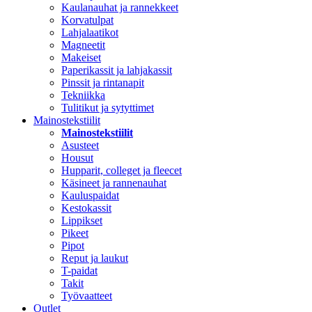
Kaulanauhat ja rannekkeet
Korvatulpat
Lahjalaatikot
Magneetit
Makeiset
Paperikassit ja lahjakassit
Pinssit ja rintanapit
Tekniikka
Tulitikut ja sytyttimet
Mainostekstiilit
Mainostekstiilit
Asusteet
Housut
Hupparit, colleget ja fleecet
Käsineet ja rannenauhat
Kauluspaidat
Kestokassit
Lippikset
Pikeet
Pipot
Reput ja laukut
T-paidat
Takit
Työvaatteet
Outlet