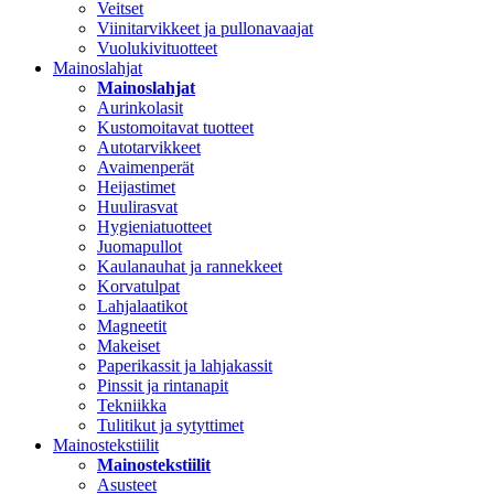
Veitset
Viinitarvikkeet ja pullonavaajat
Vuolukivituotteet
Mainoslahjat
Mainoslahjat
Aurinkolasit
Kustomoitavat tuotteet
Autotarvikkeet
Avaimenperät
Heijastimet
Huulirasvat
Hygieniatuotteet
Juomapullot
Kaulanauhat ja rannekkeet
Korvatulpat
Lahjalaatikot
Magneetit
Makeiset
Paperikassit ja lahjakassit
Pinssit ja rintanapit
Tekniikka
Tulitikut ja sytyttimet
Mainostekstiilit
Mainostekstiilit
Asusteet