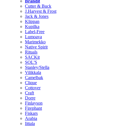
Brändit
Cutter & Buck
J.Harvest & Frost
Jack & Jones
Klippan
Kupilka
Label-Free
Lumoava
Marimekko
Native Spirit
Rituals
SACKit
SOL'S
Stanley/Stella
Vilikkala
Camelbak
Clique
Cottover
Craft
Dorre
Finlayson
Firephant
Fiskars
Arabia
Iittala