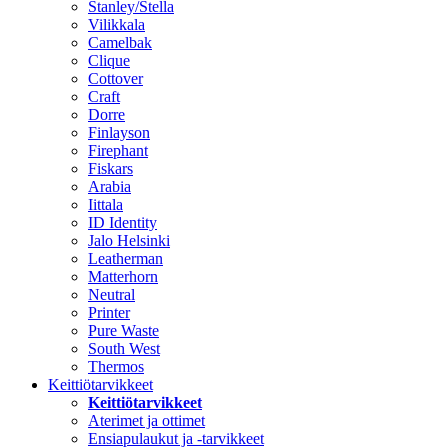
Stanley/Stella
Vilikkala
Camelbak
Clique
Cottover
Craft
Dorre
Finlayson
Firephant
Fiskars
Arabia
Iittala
ID Identity
Jalo Helsinki
Leatherman
Matterhorn
Neutral
Printer
Pure Waste
South West
Thermos
Keittiötarvikkeet
Keittiötarvikkeet
Aterimet ja ottimet
Ensiapulaukut ja -tarvikkeet