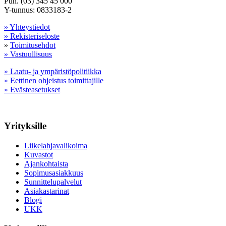
Puh. (03) 345 45 000
Y-tunnus: 0833183-2
» Yhteystiedot
» Rekisteriseloste
»
Toimitusehdot
» Vastuullisuus
» Laatu- ja ympäristöpolitiikka
» Eettinen ohjeistus toimittajille
» Evästeasetukset
Yrityksille
Liikelahjavalikoima
Kuvastot
Ajankohtaista
Sopimusasiakkuus
Sunnittelupalvelut
Asiakastarinat
Blogi
UKK