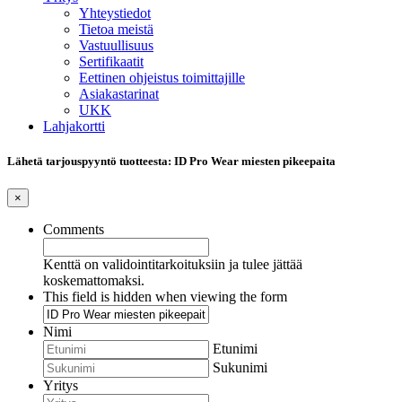
Yhteystiedot
Tietoa meistä
Vastuullisuus
Sertifikaatit
Eettinen ohjeistus toimittajille
Asiakastarinat
UKK
Lahjakortti
Lähetä tarjouspyyntö tuotteesta: ID Pro Wear miesten pikeepaita
×
Comments
Kenttä on validointitarkoituksiin ja tulee jättää
koskemattomaksi.
This field is hidden when viewing the form
Nimi
Etunimi
Sukunimi
Yritys