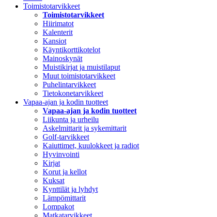
Toimistotarvikkeet
Toimistotarvikkeet
Hiirimatot
Kalenterit
Kansiot
Käyntikorttikotelot
Mainoskynät
Muistikirjat ja muistilaput
Muut toimistotarvikkeet
Puhelintarvikkeet
Tietokonetarvikkeet
Vapaa-ajan ja kodin tuotteet
Vapaa-ajan ja kodin tuotteet
Liikunta ja urheilu
Askelmittarit ja sykemittarit
Golf-tarvikkeet
Kaiuttimet, kuulokkeet ja radiot
Hyvinvointi
Kirjat
Korut ja kellot
Kuksat
Kynttilät ja lyhdyt
Lämpömittarit
Lompakot
Matkatarvikkeet