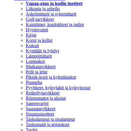
Vapaa-ajan ja kodin tuotteet
Liikunta ja urheilu
Askelmittarit ja sykemittarit
Golf-tarvikkeet
Kaiuttimet, kuulokkeet ja radiot
Hyvinvointi
Kirjat
Korut ja kellot
Kuksat
Kynttilät ja lyhdyt
Lämpömittarit
Lompakot
Matkatarvikkeet
Pelit ja lelut
Piknik-korit ja kylmälaukut
Puutarha
Pyyhkeet, kylpytakit ja kylpytossut
Retkeilytarvikkeet
Riippumatot ja alustat
Sateenvarjot
Saunatarvikkeet
Sisustustuotteet
Taskulamput ja otsalamput
Taskumatit ja termokset
Taulut