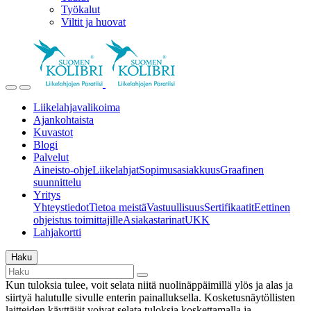
Työkalut
Viltit ja huovat
Liikelahjavalikoima
Ajankohtaista
Kuvastot
Blogi
Palvelut
Aineisto-ohje
Liikelahjat
Sopimusasiakkuus
Graafinen
suunnittelu
Yritys
Yhteystiedot
Tietoa meistä
Vastuullisuus
Sertifikaatit
Eettinen
ohjeistus toimittajille
Asiakastarinat
UKK
Lahjakortti
Haku
Kun tuloksia tulee, voit selata niitä nuolinäppäimillä ylös ja alas ja
siirtyä halutulle sivulle enterin painalluksella. Kosketusnäytöllisten
laitteiden käyttäjät voivat selata tuloksia koskettamalla ja