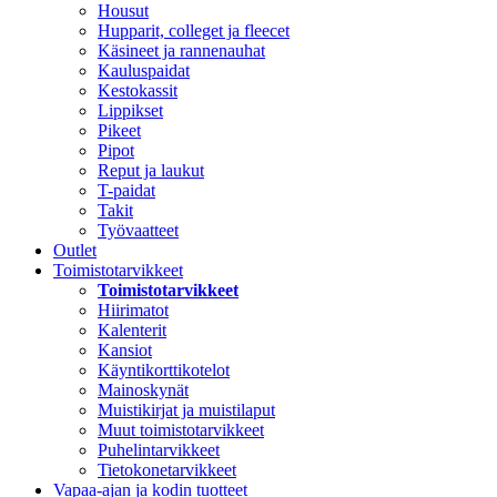
Housut
Hupparit, colleget ja fleecet
Käsineet ja rannenauhat
Kauluspaidat
Kestokassit
Lippikset
Pikeet
Pipot
Reput ja laukut
T-paidat
Takit
Työvaatteet
Outlet
Toimistotarvikkeet
Toimistotarvikkeet
Hiirimatot
Kalenterit
Kansiot
Käyntikorttikotelot
Mainoskynät
Muistikirjat ja muistilaput
Muut toimistotarvikkeet
Puhelintarvikkeet
Tietokonetarvikkeet
Vapaa-ajan ja kodin tuotteet