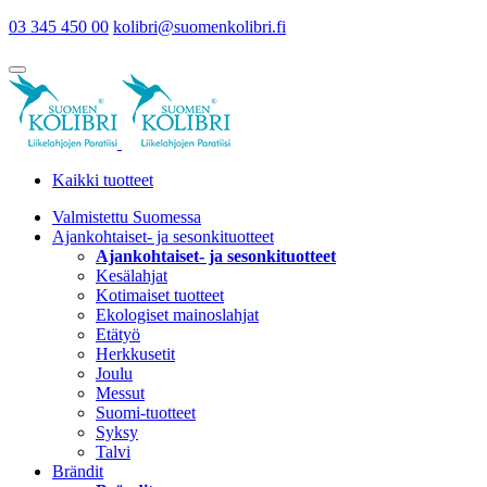
03 345 450 00
kolibri@suomenkolibri.fi
Kaikki tuotteet
Valmistettu Suomessa
Ajankohtaiset- ja sesonkituotteet
Ajankohtaiset- ja sesonkituotteet
Kesälahjat
Kotimaiset tuotteet
Ekologiset mainoslahjat
Etätyö
Herkkusetit
Joulu
Messut
Suomi-tuotteet
Syksy
Talvi
Brändit