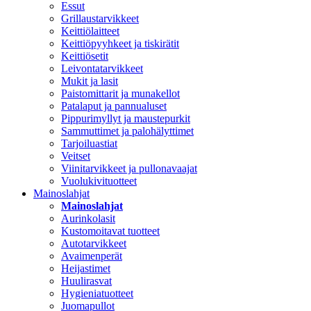
Essut
Grillaustarvikkeet
Keittiölaitteet
Keittiöpyyhkeet ja tiskirätit
Keittiösetit
Leivontatarvikkeet
Mukit ja lasit
Paistomittarit ja munakellot
Patalaput ja pannualuset
Pippurimyllyt ja maustepurkit
Sammuttimet ja palohälyttimet
Tarjoiluastiat
Veitset
Viinitarvikkeet ja pullonavaajat
Vuolukivituotteet
Mainoslahjat
Mainoslahjat
Aurinkolasit
Kustomoitavat tuotteet
Autotarvikkeet
Avaimenperät
Heijastimet
Huulirasvat
Hygieniatuotteet
Juomapullot