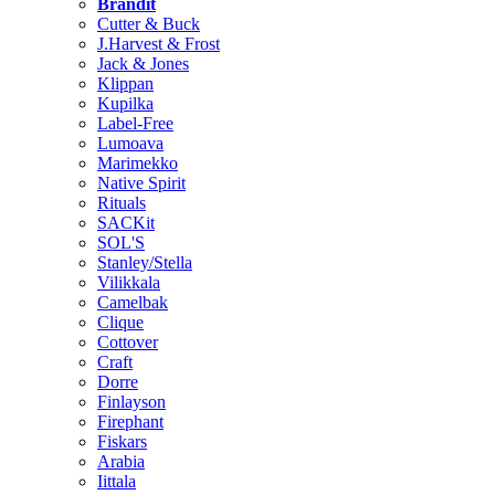
Brändit
Cutter & Buck
J.Harvest & Frost
Jack & Jones
Klippan
Kupilka
Label-Free
Lumoava
Marimekko
Native Spirit
Rituals
SACKit
SOL'S
Stanley/Stella
Vilikkala
Camelbak
Clique
Cottover
Craft
Dorre
Finlayson
Firephant
Fiskars
Arabia
Iittala