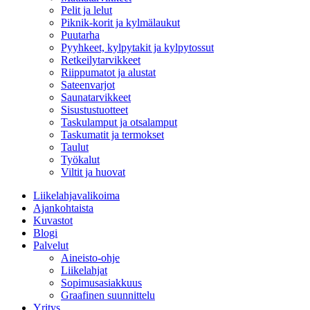
Pelit ja lelut
Piknik-korit ja kylmälaukut
Puutarha
Pyyhkeet, kylpytakit ja kylpytossut
Retkeilytarvikkeet
Riippumatot ja alustat
Sateenvarjot
Saunatarvikkeet
Sisustustuotteet
Taskulamput ja otsalamput
Taskumatit ja termokset
Taulut
Työkalut
Viltit ja huovat
Liikelahjavalikoima
Ajankohtaista
Kuvastot
Blogi
Palvelut
Aineisto-ohje
Liikelahjat
Sopimusasiakkuus
Graafinen suunnittelu
Yritys