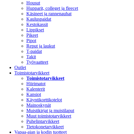
Housut
Hupparit, colleget ja fleecet
Käsineet ja rannenauhat
Kauluspaidat
Kestokassit
Lippikset
Pikeet
Pipot
Reput ja laukut
T-paidat
Takit
Työvaatteet
Outlet
Toimistotarvikkeet
Toimistotarvikkeet
Hiirimatot
Kalenterit
Kansiot
Käyntikorttikotelot
Mainoskynät
Muistikirjat ja muistilaput
Muut toimistotarvikkeet
Puhelintarvikkeet
Tietokonetarvikkeet
Vapaa-ajan ja kodin tuotteet