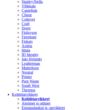
Stanley/Stella
Vilikkala
Camelbak
Clique
Cottover
Craft
Dorre
Finlayson
Firephant
Fiskars
Arabia
Iittala
ID Identity
Jalo Helsinki
Leatherman
Matterhorn
Neutral
Printer
Pure Waste
South West
Thermos
Keittiötarvikkeet
Keittiötarvikkeet
Aterimet ja ottimet
Ensiapulaukut ja -tarvikkeet