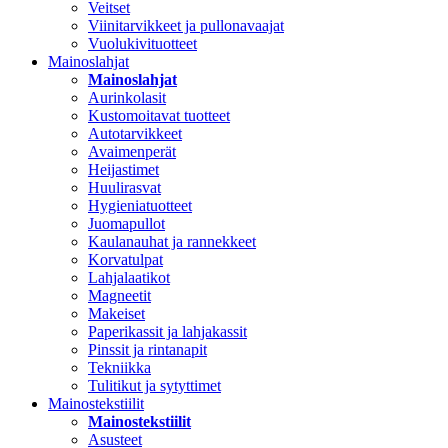
Veitset
Viinitarvikkeet ja pullonavaajat
Vuolukivituotteet
Mainoslahjat
Mainoslahjat
Aurinkolasit
Kustomoitavat tuotteet
Autotarvikkeet
Avaimenperät
Heijastimet
Huulirasvat
Hygieniatuotteet
Juomapullot
Kaulanauhat ja rannekkeet
Korvatulpat
Lahjalaatikot
Magneetit
Makeiset
Paperikassit ja lahjakassit
Pinssit ja rintanapit
Tekniikka
Tulitikut ja sytyttimet
Mainostekstiilit
Mainostekstiilit
Asusteet