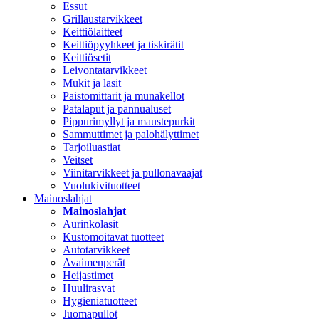
Essut
Grillaustarvikkeet
Keittiölaitteet
Keittiöpyyhkeet ja tiskirätit
Keittiösetit
Leivontatarvikkeet
Mukit ja lasit
Paistomittarit ja munakellot
Patalaput ja pannualuset
Pippurimyllyt ja maustepurkit
Sammuttimet ja palohälyttimet
Tarjoiluastiat
Veitset
Viinitarvikkeet ja pullonavaajat
Vuolukivituotteet
Mainoslahjat
Mainoslahjat
Aurinkolasit
Kustomoitavat tuotteet
Autotarvikkeet
Avaimenperät
Heijastimet
Huulirasvat
Hygieniatuotteet
Juomapullot