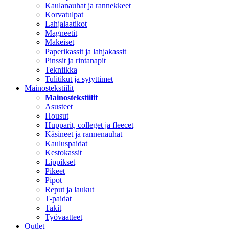
Kaulanauhat ja rannekkeet
Korvatulpat
Lahjalaatikot
Magneetit
Makeiset
Paperikassit ja lahjakassit
Pinssit ja rintanapit
Tekniikka
Tulitikut ja sytyttimet
Mainostekstiilit
Mainostekstiilit
Asusteet
Housut
Hupparit, colleget ja fleecet
Käsineet ja rannenauhat
Kauluspaidat
Kestokassit
Lippikset
Pikeet
Pipot
Reput ja laukut
T-paidat
Takit
Työvaatteet
Outlet