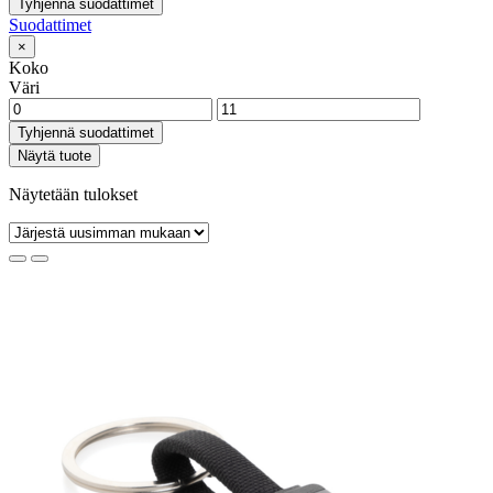
Tyhjennä suodattimet
Suodattimet
×
Koko
Väri
Tyhjennä suodattimet
Näytä tuote
Näytetään tulokset