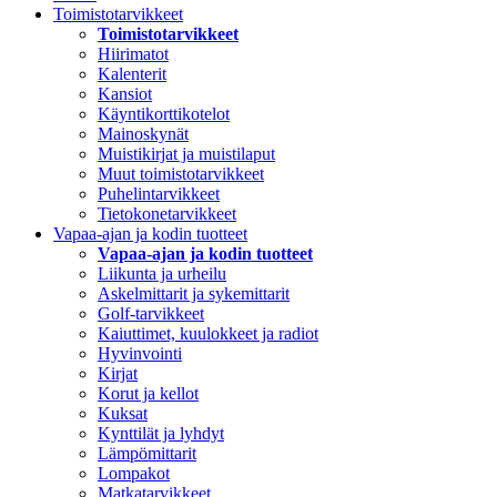
Toimistotarvikkeet
Toimistotarvikkeet
Hiirimatot
Kalenterit
Kansiot
Käyntikorttikotelot
Mainoskynät
Muistikirjat ja muistilaput
Muut toimistotarvikkeet
Puhelintarvikkeet
Tietokonetarvikkeet
Vapaa-ajan ja kodin tuotteet
Vapaa-ajan ja kodin tuotteet
Liikunta ja urheilu
Askelmittarit ja sykemittarit
Golf-tarvikkeet
Kaiuttimet, kuulokkeet ja radiot
Hyvinvointi
Kirjat
Korut ja kellot
Kuksat
Kynttilät ja lyhdyt
Lämpömittarit
Lompakot
Matkatarvikkeet