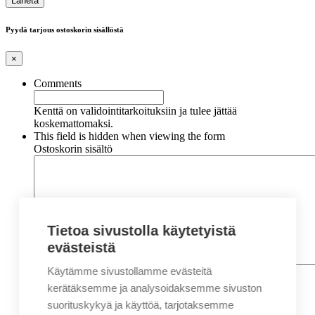
Pyydä tarjous ostoskorin sisällöstä
×
Comments
Kenttä on validointitarkoituksiin ja tulee jättää
koskemattomaksi.
This field is hidden when viewing the form
Ostoskorin sisältö
Tietoa sivustolla käytetyistä
evästeistä
Käytämme sivustollamme evästeitä
Nimi
*
Etunimi
kerätäksemme ja analysoidaksemme sivuston
Sukunimi
suorituskykyä ja käyttöä, tarjotaksemme