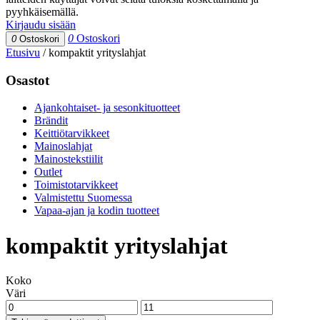
pyyhkäisemällä.
Kirjaudu sisään
0
Ostoskori
0
Ostoskori
Etusivu
/
kompaktit yrityslahjat
Osastot
Ajankohtaiset- ja sesonkituotteet
Brändit
Keittiötarvikkeet
Mainoslahjat
Mainostekstiilit
Outlet
Toimistotarvikkeet
Valmistettu Suomessa
Vapaa-ajan ja kodin tuotteet
kompaktit yrityslahjat
Koko
Väri