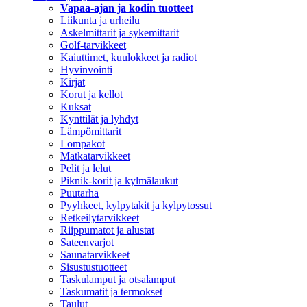
Vapaa-ajan ja kodin tuotteet
Liikunta ja urheilu
Askelmittarit ja sykemittarit
Golf-tarvikkeet
Kaiuttimet, kuulokkeet ja radiot
Hyvinvointi
Kirjat
Korut ja kellot
Kuksat
Kynttilät ja lyhdyt
Lämpömittarit
Lompakot
Matkatarvikkeet
Pelit ja lelut
Piknik-korit ja kylmälaukut
Puutarha
Pyyhkeet, kylpytakit ja kylpytossut
Retkeilytarvikkeet
Riippumatot ja alustat
Sateenvarjot
Saunatarvikkeet
Sisustustuotteet
Taskulamput ja otsalamput
Taskumatit ja termokset
Taulut