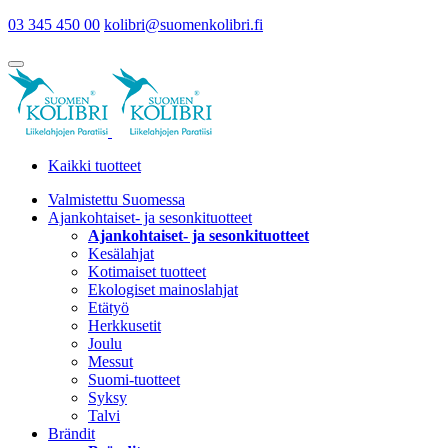
03 345 450 00
kolibri@suomenkolibri.fi
Kaikki tuotteet
Valmistettu Suomessa
Ajankohtaiset- ja sesonkituotteet
Ajankohtaiset- ja sesonkituotteet
Kesälahjat
Kotimaiset tuotteet
Ekologiset mainoslahjat
Etätyö
Herkkusetit
Joulu
Messut
Suomi-tuotteet
Syksy
Talvi
Brändit