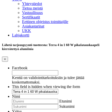
Yhteystiedot
Tietoa meistä
Vastuullisuus
Sertifikaatit
Eettinen ohjeistus toimittajille
Asiakastarinat
UKK
Lahjakortti
Lähetä tarjouspyyntö tuotteesta: Terra 4 in 1 60 W pikalatauskaapeli
kierrätettyä alumiinia
×
Facebook
Kenttä on validointitarkoituksiin ja tulee jättää
koskemattomaksi.
This field is hidden when viewing the form
Nimi
Etunimi
Sukunimi
Yritys