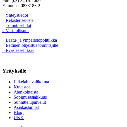
Puh. (03) 345 45 000
Y-tunnus: 0833183-2
» Yhteystiedot
» Rekisteriseloste
»
Toimitusehdot
» Vastuullisuus
» Laatu- ja ympäristöpolitiikka
» Eettinen ohjeistus toimittajille
» Evästeasetukset
Yrityksille
Liikelahjavalikoima
Kuvastot
Ajankohtaista
Sopimusasiakkuus
Sunnittelupalvelut
Asiakastarinat
Blogi
UKK