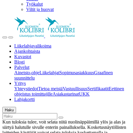
Työkalut
Viltit ja huovat
Liikelahjavalikoima
Ajankohtaista
Kuvastot
Blogi
Palvelut
Aineisto-ohje
Liikelahjat
Sopimusasiakkuus
Graafinen
suunnittelu
Yritys
Yhteystiedot
Tietoa meistä
Vastuullisuus
Sertifikaatit
Eettinen
ohjeistus toimittajille
Asiakastarinat
UKK
Lahjakortti
Haku
Kun tuloksia tulee, voit selata niitä nuolinäppäimillä ylös ja alas ja
siirtyä halutulle sivulle enterin painalluksella. Kosketusnäytöllisten
laitteiden käyttäjät voivat selata tuloksia koskettamalla ja