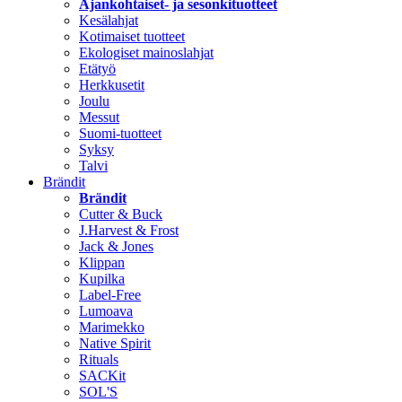
Ajankohtaiset- ja sesonkituotteet
Kesälahjat
Kotimaiset tuotteet
Ekologiset mainoslahjat
Etätyö
Herkkusetit
Joulu
Messut
Suomi-tuotteet
Syksy
Talvi
Brändit
Brändit
Cutter & Buck
J.Harvest & Frost
Jack & Jones
Klippan
Kupilka
Label-Free
Lumoava
Marimekko
Native Spirit
Rituals
SACKit
SOL'S