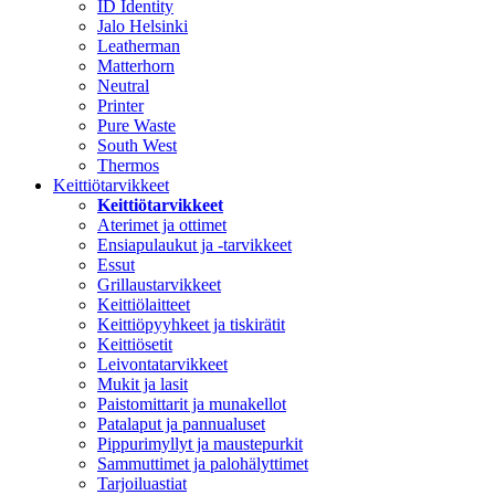
ID Identity
Jalo Helsinki
Leatherman
Matterhorn
Neutral
Printer
Pure Waste
South West
Thermos
Keittiötarvikkeet
Keittiötarvikkeet
Aterimet ja ottimet
Ensiapulaukut ja -tarvikkeet
Essut
Grillaustarvikkeet
Keittiölaitteet
Keittiöpyyhkeet ja tiskirätit
Keittiösetit
Leivontatarvikkeet
Mukit ja lasit
Paistomittarit ja munakellot
Patalaput ja pannualuset
Pippurimyllyt ja maustepurkit
Sammuttimet ja palohälyttimet
Tarjoiluastiat