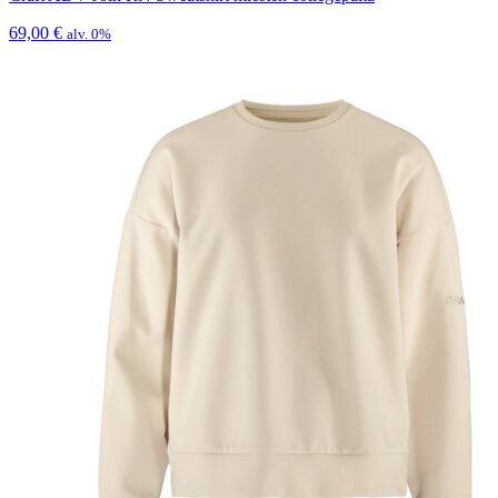
69,00
€
alv. 0%