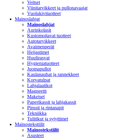
Veitset
Viinitarvikkeet ja pullonavaajat
Vuolukivituotteet
Mainoslahjat
Mainoslahjat
Aurinkolasit
Kustomoitavat tuotteet
Autotarvikkeet
Avaimenperät
Heijastimet
Huulirasvat
Hygieniatuotteet
Juomapullot
Kaulanauhat ja rannekkeet
Korvatulpat
Lahjalaatikot
Magneetit
Makeiset
Paperikassit ja lahjakassit
Pinssit ja rintanapit
Tekniikka
Tulitikut ja sytyttimet
Mainostekstiilit
Mainostekstiilit
Asusteet