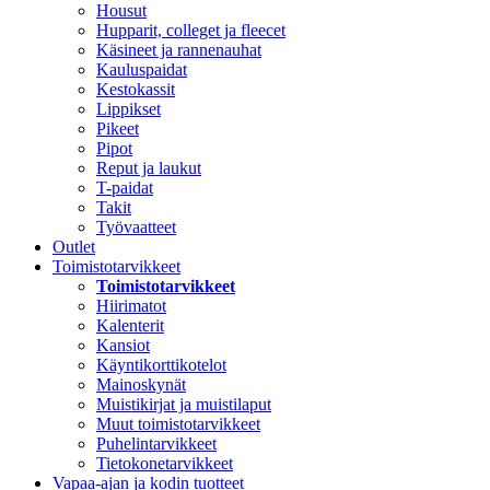
Housut
Hupparit, colleget ja fleecet
Käsineet ja rannenauhat
Kauluspaidat
Kestokassit
Lippikset
Pikeet
Pipot
Reput ja laukut
T-paidat
Takit
Työvaatteet
Outlet
Toimistotarvikkeet
Toimistotarvikkeet
Hiirimatot
Kalenterit
Kansiot
Käyntikorttikotelot
Mainoskynät
Muistikirjat ja muistilaput
Muut toimistotarvikkeet
Puhelintarvikkeet
Tietokonetarvikkeet
Vapaa-ajan ja kodin tuotteet