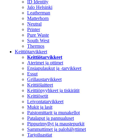
ID Identity
Jalo Helsinki
Leatherman
Matterhorn
Neutral
Printer
Pure Waste
South West
Thermos
Keittiötarvikkeet
Keittiötarvikkeet
Aterimet ja ottimet
Ensiapulaukut ja -tarvikkeet
Essut
Grillaustarvikkeet
Keittiölaitteet
Keittiöpyyhkeet ja tiskirätit
Keittiösetit
Leivontatarvikkeet
Mukit ja lasit
Paistomittarit ja munakellot
Patalaput ja pannualuset
Pippurimyllyt ja maustepurkit
Sammuttimet ja palohälyttimet
Tarjoiluastiat