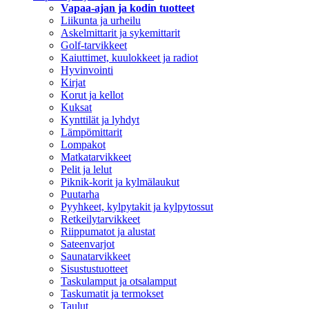
Vapaa-ajan ja kodin tuotteet
Liikunta ja urheilu
Askelmittarit ja sykemittarit
Golf-tarvikkeet
Kaiuttimet, kuulokkeet ja radiot
Hyvinvointi
Kirjat
Korut ja kellot
Kuksat
Kynttilät ja lyhdyt
Lämpömittarit
Lompakot
Matkatarvikkeet
Pelit ja lelut
Piknik-korit ja kylmälaukut
Puutarha
Pyyhkeet, kylpytakit ja kylpytossut
Retkeilytarvikkeet
Riippumatot ja alustat
Sateenvarjot
Saunatarvikkeet
Sisustustuotteet
Taskulamput ja otsalamput
Taskumatit ja termokset
Taulut