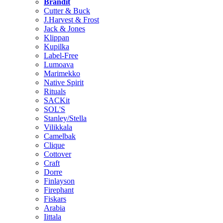
Brändit
Cutter & Buck
J.Harvest & Frost
Jack & Jones
Klippan
Kupilka
Label-Free
Lumoava
Marimekko
Native Spirit
Rituals
SACKit
SOL'S
Stanley/Stella
Vilikkala
Camelbak
Clique
Cottover
Craft
Dorre
Finlayson
Firephant
Fiskars
Arabia
Iittala