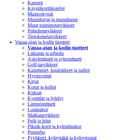
Kansiot
Käyntikorttikotelot
Mainoskynät
Muistikirjat ja muistilaput
Muut toimistotarvikkeet
Puhelintarvikkeet
Tietokonetarvikkeet
Vapaa-ajan ja kodin tuotteet
Vapaa-ajan ja kodin tuotteet
Liikunta ja urheilu
Askelmittarit ja sykemittarit
Golf-tarvikkeet
Kaiuttimet, kuulokkeet ja radiot
Hyvinvointi
Kirjat
Korut ja kellot
Kuksat
Kynttilät ja lyhdyt
Lämpömittarit
Lompakot
Matkatarvikkeet
Pelit ja lelut
Piknik-korit ja kylmälaukut
Puutarha
Pyyhkeet, kylpytakit ja kylpytossut