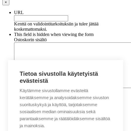
×
URL
Kenttä on validointitarkoituksiin ja tulee jättää
koskemattomaksi.
This field is hidden when viewing the form
Ostoskorin sisältö
Tietoa sivustolla käytetyistä
evästeistä
Käytämme sivustollamme evästeitä
Nimi
*
Etunimi
kerätäksemme ja analysoidaksemme sivuston
Sukunimi
suorituskykyä ja käyttöä, tarjotaksemme
Yritys
sosiaalisen median ominaisuuksia sekä
parantaaksemme ja räätälöidäksemme sisältöä
Sähköposti
*
ja mainoksia.