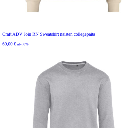
Craft ADV Join RN Sweatshirt naisten collegepaita
69,00
€
alv. 0%