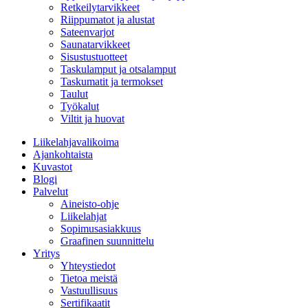
Retkeilytarvikkeet
Riippumatot ja alustat
Sateenvarjot
Saunatarvikkeet
Sisustustuotteet
Taskulamput ja otsalamput
Taskumatit ja termokset
Taulut
Työkalut
Viltit ja huovat
Liikelahjavalikoima
Ajankohtaista
Kuvastot
Blogi
Palvelut
Aineisto-ohje
Liikelahjat
Sopimusasiakkuus
Graafinen suunnittelu
Yritys
Yhteystiedot
Tietoa meistä
Vastuullisuus
Sertifikaatit