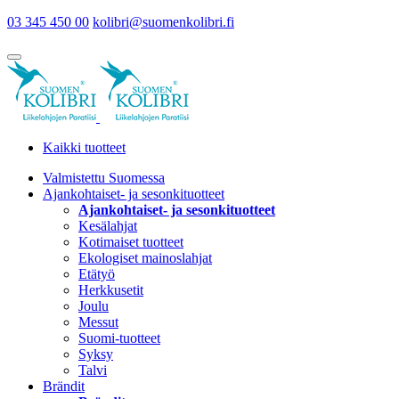
03 345 450 00
kolibri@suomenkolibri.fi
Kaikki tuotteet
Valmistettu Suomessa
Ajankohtaiset- ja sesonkituotteet
Ajankohtaiset- ja sesonkituotteet
Kesälahjat
Kotimaiset tuotteet
Ekologiset mainoslahjat
Etätyö
Herkkusetit
Joulu
Messut
Suomi-tuotteet
Syksy
Talvi
Brändit