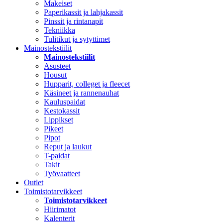
Makeiset
Paperikassit ja lahjakassit
Pinssit ja rintanapit
Tekniikka
Tulitikut ja sytyttimet
Mainostekstiilit
Mainostekstiilit
Asusteet
Housut
Hupparit, colleget ja fleecet
Käsineet ja rannenauhat
Kauluspaidat
Kestokassit
Lippikset
Pikeet
Pipot
Reput ja laukut
T-paidat
Takit
Työvaatteet
Outlet
Toimistotarvikkeet
Toimistotarvikkeet
Hiirimatot
Kalenterit