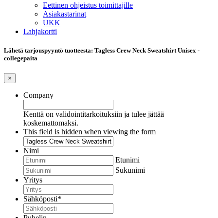
Eettinen ohjeistus toimittajille
Asiakastarinat
UKK
Lahjakortti
Lähetä tarjouspyyntö tuotteesta: Tagless Crew Neck Sweatshirt Unisex -
collegepaita
×
Company
Kenttä on validointitarkoituksiin ja tulee jättää
koskemattomaksi.
This field is hidden when viewing the form
Nimi
Etunimi
Sukunimi
Yritys
Sähköposti
*
Puhelin