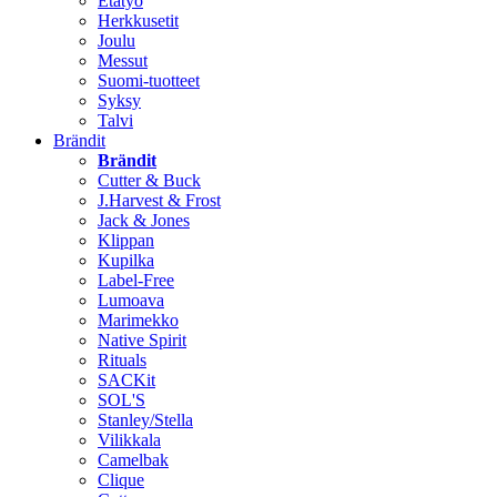
Etätyö
Herkkusetit
Joulu
Messut
Suomi-tuotteet
Syksy
Talvi
Brändit
Brändit
Cutter & Buck
J.Harvest & Frost
Jack & Jones
Klippan
Kupilka
Label-Free
Lumoava
Marimekko
Native Spirit
Rituals
SACKit
SOL'S
Stanley/Stella
Vilikkala
Camelbak
Clique