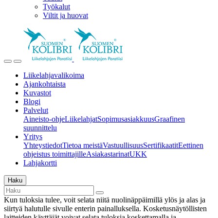
Työkalut
Viltit ja huovat
Liikelahjavalikoima
Ajankohtaista
Kuvastot
Blogi
Palvelut
Aineisto-ohje
Liikelahjat
Sopimusasiakkuus
Graafinen
suunnittelu
Yritys
Yhteystiedot
Tietoa meistä
Vastuullisuus
Sertifikaatit
Eettinen
ohjeistus toimittajille
Asiakastarinat
UKK
Lahjakortti
Haku
Kun tuloksia tulee, voit selata niitä nuolinäppäimillä ylös ja alas ja
siirtyä halutulle sivulle enterin painalluksella. Kosketusnäytöllisten
laitteiden käyttäjät voivat selata tuloksia koskettamalla ja