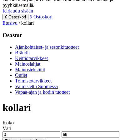
pyyhkäisemällä.
Kirjaudu sisään
0
Ostoskori
0
Ostoskori
Etusivu
/
kollari
Osastot
Ajankohtaiset- ja sesonkituotteet
Brändit
Keittiötarvikkeet
Mainoslahjat
Mainostekstiilit
Outlet
Toimistotarvikkeet
Valmistettu Suomessa
Vapaa-ajan ja kodin tuotteet
kollari
Koko
Väri