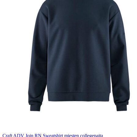
Craft ADV Join RN Sweatshirt miesten collegepaita