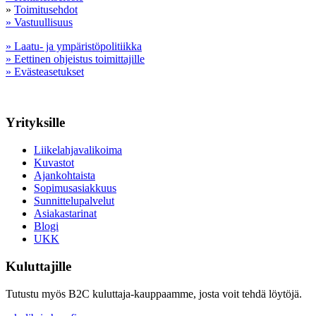
»
Toimitusehdot
» Vastuullisuus
» Laatu- ja ympäristöpolitiikka
» Eettinen ohjeistus toimittajille
» Evästeasetukset
Yrityksille
Liikelahjavalikoima
Kuvastot
Ajankohtaista
Sopimusasiakkuus
Sunnittelupalvelut
Asiakastarinat
Blogi
UKK
Kuluttajille
Tutustu myös B2C kuluttaja-kauppaamme, josta voit tehdä löytöjä.