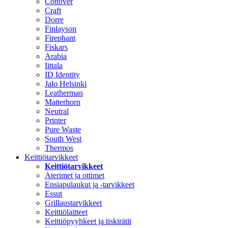
Cottover
Craft
Dorre
Finlayson
Firephant
Fiskars
Arabia
Iittala
ID Identity
Jalo Helsinki
Leatherman
Matterhorn
Neutral
Printer
Pure Waste
South West
Thermos
Keittiötarvikkeet
Keittiötarvikkeet
Aterimet ja ottimet
Ensiapulaukut ja -tarvikkeet
Essut
Grillaustarvikkeet
Keittiölaitteet
Keittiöpyyhkeet ja tiskirätit