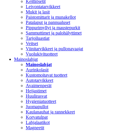
Keittiösetit
Leivontatarvikkeet
Mukit ja lasit
Paistomittarit ja munakellot
Patalaput ja pannualuset
Pippurimyllyt ja maustepurkit
Sammuttimet ja palohälyttimet
Tarjoiluastiat
Veitset
Viinitarvikkeet ja pullonavaajat
Vuolukivituotteet
Mainoslahjat
Mainoslahjat
Aurinkolasit
Kustomoitavat tuotteet
Autotarvikkeet
Avaimenperät
Heijastimet
Huulirasvat
Hygieniatuotteet
Juomapullot
Kaulanauhat ja rannekkeet
Korvatulpat
Lahjalaatikot
Magneetit