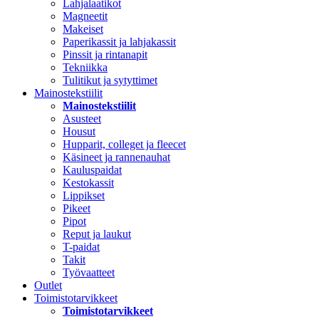
Lahjalaatikot
Magneetit
Makeiset
Paperikassit ja lahjakassit
Pinssit ja rintanapit
Tekniikka
Tulitikut ja sytyttimet
Mainostekstiilit
Mainostekstiilit
Asusteet
Housut
Hupparit, colleget ja fleecet
Käsineet ja rannenauhat
Kauluspaidat
Kestokassit
Lippikset
Pikeet
Pipot
Reput ja laukut
T-paidat
Takit
Työvaatteet
Outlet
Toimistotarvikkeet
Toimistotarvikkeet