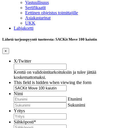
Vastuullisuus
Sertifikaatit
Eettinen ohjeistus toimittajille
Asiakastarinat
UKK
Lahjakortti
Lähetä tarjouspyyntö tuotteesta: SACKit Move 100 kaiutin
×
X/Twitter
Kenttä on validointitarkoituksiin ja tulee jättää
koskemattomaksi.
This field is hidden when viewing the form
Nimi
Etunimi
Sukunimi
Yritys
Sähköposti
*