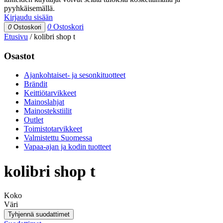
pyyhkäisemällä.
Kirjaudu sisään
0
Ostoskori
0
Ostoskori
Etusivu
/
kolibri shop t
Osastot
Ajankohtaiset- ja sesonkituotteet
Brändit
Keittiötarvikkeet
Mainoslahjat
Mainostekstiilit
Outlet
Toimistotarvikkeet
Valmistettu Suomessa
Vapaa-ajan ja kodin tuotteet
kolibri shop t
Koko
Väri
Tyhjennä suodattimet