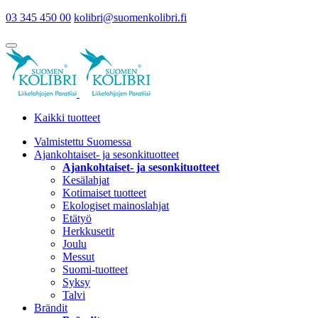
03 345 450 00
kolibri@suomenkolibri.fi
Kaikki tuotteet
Valmistettu Suomessa
Ajankohtaiset- ja sesonkituotteet
Ajankohtaiset- ja sesonkituotteet
Kesälahjat
Kotimaiset tuotteet
Ekologiset mainoslahjat
Etätyö
Herkkusetit
Joulu
Messut
Suomi-tuotteet
Syksy
Talvi
Brändit