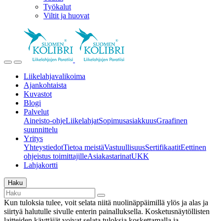
Työkalut
Viltit ja huovat
Liikelahjavalikoima
Ajankohtaista
Kuvastot
Blogi
Palvelut
Aineisto-ohje
Liikelahjat
Sopimusasiakkuus
Graafinen
suunnittelu
Yritys
Yhteystiedot
Tietoa meistä
Vastuullisuus
Sertifikaatit
Eettinen
ohjeistus toimittajille
Asiakastarinat
UKK
Lahjakortti
Haku
Kun tuloksia tulee, voit selata niitä nuolinäppäimillä ylös ja alas ja
siirtyä halutulle sivulle enterin painalluksella. Kosketusnäytöllisten
laitteiden käyttäjät voivat selata tuloksia koskettamalla ja