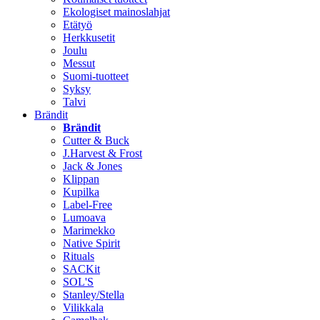
Ekologiset mainoslahjat
Etätyö
Herkkusetit
Joulu
Messut
Suomi-tuotteet
Syksy
Talvi
Brändit
Brändit
Cutter & Buck
J.Harvest & Frost
Jack & Jones
Klippan
Kupilka
Label-Free
Lumoava
Marimekko
Native Spirit
Rituals
SACKit
SOL'S
Stanley/Stella
Vilikkala