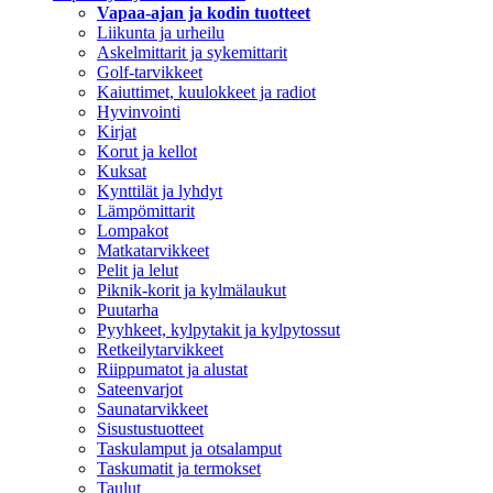
Vapaa-ajan ja kodin tuotteet
Liikunta ja urheilu
Askelmittarit ja sykemittarit
Golf-tarvikkeet
Kaiuttimet, kuulokkeet ja radiot
Hyvinvointi
Kirjat
Korut ja kellot
Kuksat
Kynttilät ja lyhdyt
Lämpömittarit
Lompakot
Matkatarvikkeet
Pelit ja lelut
Piknik-korit ja kylmälaukut
Puutarha
Pyyhkeet, kylpytakit ja kylpytossut
Retkeilytarvikkeet
Riippumatot ja alustat
Sateenvarjot
Saunatarvikkeet
Sisustustuotteet
Taskulamput ja otsalamput
Taskumatit ja termokset
Taulut