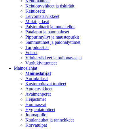
Keittiölaitteet
Keittiöpyyhkeet ja tiskirätit
Keittiösetit
Leivontatarvikkeet
Mukit ja lasit
Paistomittarit ja munakellot
Patalaput ja pannualuset
Pippurimyllyt ja maustepurkit
Sammuttimet ja palohälyttimet
Tarjoiluastiat
Veitset
Viinitarvikkeet ja pullonavaajat
Vuolukivituotteet
Mainoslahjat
Mainoslahjat
Aurinkolasit
Kustomoitavat tuotteet
Autotarvikkeet
Avaimenperät
Heijastimet
Huulirasvat
Hygieniatuotteet
Juomapullot
Kaulanauhat ja rannekkeet
Korvatulpat