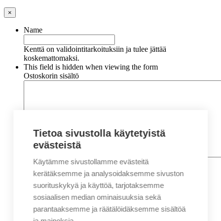
×
Name
Kenttä on validointitarkoituksiin ja tulee jättää
koskemattomaksi.
This field is hidden when viewing the form
Ostoskorin sisältö
Tietoa sivustolla käytetyistä
evästeistä
Käytämme sivustollamme evästeitä
Nimi
*
Etunimi
kerätäksemme ja analysoidaksemme sivuston
Sukunimi
suorituskykyä ja käyttöä, tarjotaksemme
Yritys
sosiaalisen median ominaisuuksia sekä
parantaaksemme ja räätälöidäksemme sisältöä
Sähköposti
*
ja mainoksia.