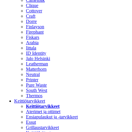
Camelbak
Clique
Cottover
Craft
Dorre
Finlayson
Firephant
Fiskars
Arabia
Iittala
ID Identity
Jalo Helsinki
Leatherman
Matterhorn
Neutral
Printer
Pure Waste
South West
Thermos
Keittiötarvikkeet
Keittiötarvikkeet
Aterimet ja ottimet
Ensiapulaukut ja -tarvikkeet
Essut
Grillaustarvikkeet