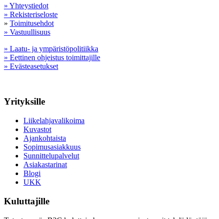
» Yhteystiedot
» Rekisteriseloste
»
Toimitusehdot
» Vastuullisuus
» Laatu- ja ympäristöpolitiikka
» Eettinen ohjeistus toimittajille
» Evästeasetukset
Yrityksille
Liikelahjavalikoima
Kuvastot
Ajankohtaista
Sopimusasiakkuus
Sunnittelupalvelut
Asiakastarinat
Blogi
UKK
Kuluttajille