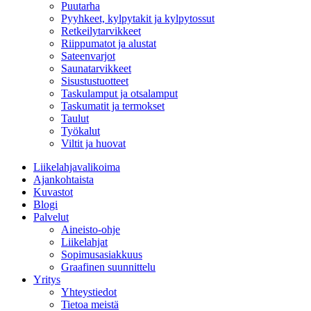
Puutarha
Pyyhkeet, kylpytakit ja kylpytossut
Retkeilytarvikkeet
Riippumatot ja alustat
Sateenvarjot
Saunatarvikkeet
Sisustustuotteet
Taskulamput ja otsalamput
Taskumatit ja termokset
Taulut
Työkalut
Viltit ja huovat
Liikelahjavalikoima
Ajankohtaista
Kuvastot
Blogi
Palvelut
Aineisto-ohje
Liikelahjat
Sopimusasiakkuus
Graafinen suunnittelu
Yritys
Yhteystiedot
Tietoa meistä