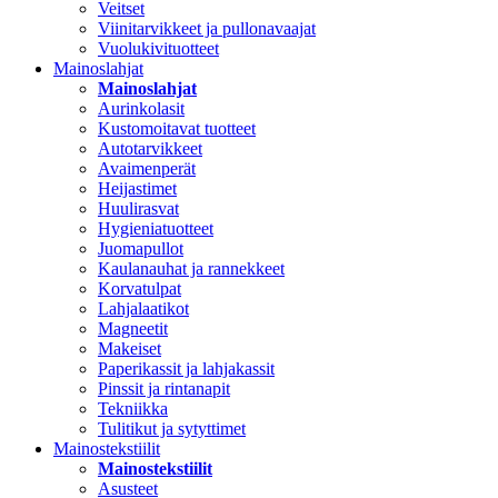
Veitset
Viinitarvikkeet ja pullonavaajat
Vuolukivituotteet
Mainoslahjat
Mainoslahjat
Aurinkolasit
Kustomoitavat tuotteet
Autotarvikkeet
Avaimenperät
Heijastimet
Huulirasvat
Hygieniatuotteet
Juomapullot
Kaulanauhat ja rannekkeet
Korvatulpat
Lahjalaatikot
Magneetit
Makeiset
Paperikassit ja lahjakassit
Pinssit ja rintanapit
Tekniikka
Tulitikut ja sytyttimet
Mainostekstiilit
Mainostekstiilit
Asusteet