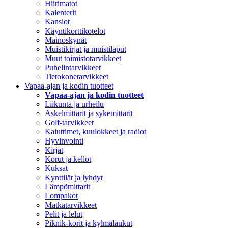
Hiirimatot
Kalenterit
Kansiot
Käyntikorttikotelot
Mainoskynät
Muistikirjat ja muistilaput
Muut toimistotarvikkeet
Puhelintarvikkeet
Tietokonetarvikkeet
Vapaa-ajan ja kodin tuotteet
Vapaa-ajan ja kodin tuotteet
Liikunta ja urheilu
Askelmittarit ja sykemittarit
Golf-tarvikkeet
Kaiuttimet, kuulokkeet ja radiot
Hyvinvointi
Kirjat
Korut ja kellot
Kuksat
Kynttilät ja lyhdyt
Lämpömittarit
Lompakot
Matkatarvikkeet
Pelit ja lelut
Piknik-korit ja kylmälaukut