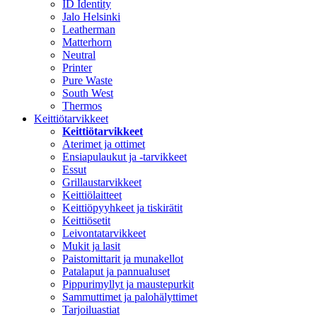
ID Identity
Jalo Helsinki
Leatherman
Matterhorn
Neutral
Printer
Pure Waste
South West
Thermos
Keittiötarvikkeet
Keittiötarvikkeet
Aterimet ja ottimet
Ensiapulaukut ja -tarvikkeet
Essut
Grillaustarvikkeet
Keittiölaitteet
Keittiöpyyhkeet ja tiskirätit
Keittiösetit
Leivontatarvikkeet
Mukit ja lasit
Paistomittarit ja munakellot
Patalaput ja pannualuset
Pippurimyllyt ja maustepurkit
Sammuttimet ja palohälyttimet
Tarjoiluastiat