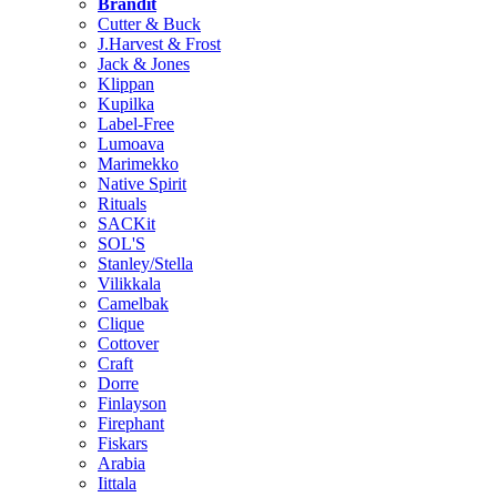
Brändit
Cutter & Buck
J.Harvest & Frost
Jack & Jones
Klippan
Kupilka
Label-Free
Lumoava
Marimekko
Native Spirit
Rituals
SACKit
SOL'S
Stanley/Stella
Vilikkala
Camelbak
Clique
Cottover
Craft
Dorre
Finlayson
Firephant
Fiskars
Arabia
Iittala