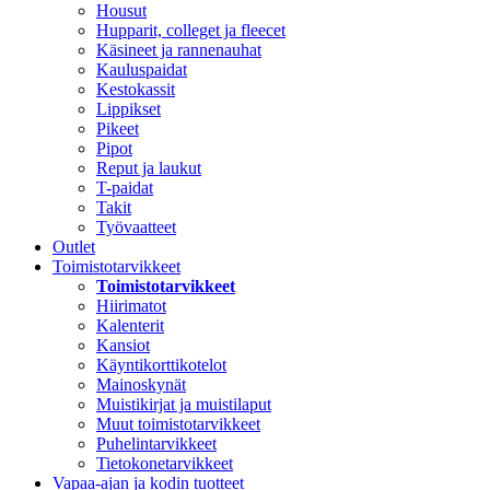
Housut
Hupparit, colleget ja fleecet
Käsineet ja rannenauhat
Kauluspaidat
Kestokassit
Lippikset
Pikeet
Pipot
Reput ja laukut
T-paidat
Takit
Työvaatteet
Outlet
Toimistotarvikkeet
Toimistotarvikkeet
Hiirimatot
Kalenterit
Kansiot
Käyntikorttikotelot
Mainoskynät
Muistikirjat ja muistilaput
Muut toimistotarvikkeet
Puhelintarvikkeet
Tietokonetarvikkeet
Vapaa-ajan ja kodin tuotteet