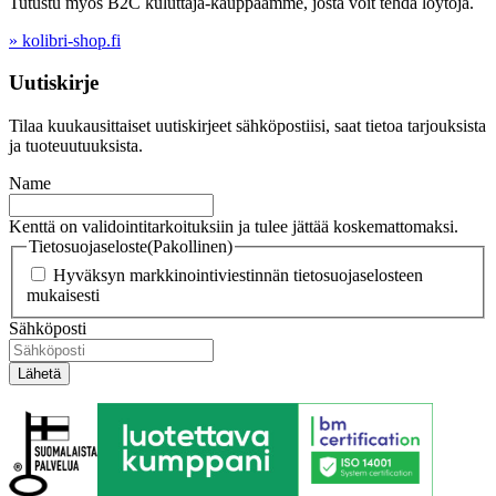
Tutustu myös B2C kuluttaja-kauppaamme, josta voit tehdä löytöjä.
» kolibri-shop.fi
Uutiskirje
Tilaa kuukausittaiset uutiskirjeet sähköpostiisi, saat tietoa tarjouksista
ja tuoteuutuuksista.
Name
Kenttä on validointitarkoituksiin ja tulee jättää koskemattomaksi.
Tietosuojaseloste
(Pakollinen)
Hyväksyn markkinointiviestinnän tietosuojaselosteen
mukaisesti
Sähköposti