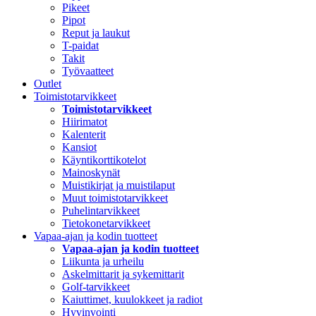
Pikeet
Pipot
Reput ja laukut
T-paidat
Takit
Työvaatteet
Outlet
Toimistotarvikkeet
Toimistotarvikkeet
Hiirimatot
Kalenterit
Kansiot
Käyntikorttikotelot
Mainoskynät
Muistikirjat ja muistilaput
Muut toimistotarvikkeet
Puhelintarvikkeet
Tietokonetarvikkeet
Vapaa-ajan ja kodin tuotteet
Vapaa-ajan ja kodin tuotteet
Liikunta ja urheilu
Askelmittarit ja sykemittarit
Golf-tarvikkeet
Kaiuttimet, kuulokkeet ja radiot
Hyvinvointi