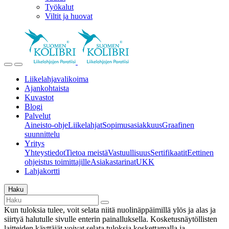
Työkalut
Viltit ja huovat
Liikelahjavalikoima
Ajankohtaista
Kuvastot
Blogi
Palvelut
Aineisto-ohje
Liikelahjat
Sopimusasiakkuus
Graafinen
suunnittelu
Yritys
Yhteystiedot
Tietoa meistä
Vastuullisuus
Sertifikaatit
Eettinen
ohjeistus toimittajille
Asiakastarinat
UKK
Lahjakortti
Haku
Kun tuloksia tulee, voit selata niitä nuolinäppäimillä ylös ja alas ja
siirtyä halutulle sivulle enterin painalluksella. Kosketusnäytöllisten
laitteiden käyttäjät voivat selata tuloksia koskettamalla ja