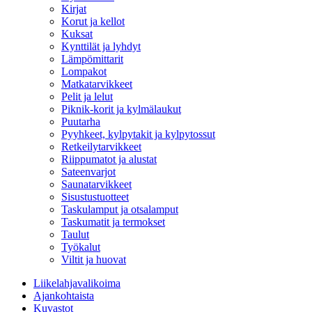
Kirjat
Korut ja kellot
Kuksat
Kynttilät ja lyhdyt
Lämpömittarit
Lompakot
Matkatarvikkeet
Pelit ja lelut
Piknik-korit ja kylmälaukut
Puutarha
Pyyhkeet, kylpytakit ja kylpytossut
Retkeilytarvikkeet
Riippumatot ja alustat
Sateenvarjot
Saunatarvikkeet
Sisustustuotteet
Taskulamput ja otsalamput
Taskumatit ja termokset
Taulut
Työkalut
Viltit ja huovat
Liikelahjavalikoima
Ajankohtaista
Kuvastot