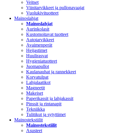
Veitset
Viinitarvikkeet ja pullonavaajat
Vuolukivituotteet
Mainoslahjat
Mainoslahjat
Aurinkolasit
Kustomoitavat tuotteet
Autotarvikkeet
Avaimenperät
Heijastimet
Huulirasvat
Hygieniatuotteet
Juomapullot
Kaulanauhat ja rannekkeet
Korvatulpat
Lahjalaatikot
Magneetit
Makeiset
Paperikassit ja lahjakassit
Pinssit ja rintanapit
Tekniikka
Tulitikut ja sytyttimet
Mainostekstiilit
Mainostekstiilit
Asusteet