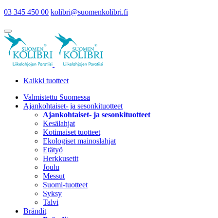
03 345 450 00
kolibri@suomenkolibri.fi
Kaikki tuotteet
Valmistettu Suomessa
Ajankohtaiset- ja sesonkituotteet
Ajankohtaiset- ja sesonkituotteet
Kesälahjat
Kotimaiset tuotteet
Ekologiset mainoslahjat
Etätyö
Herkkusetit
Joulu
Messut
Suomi-tuotteet
Syksy
Talvi
Brändit