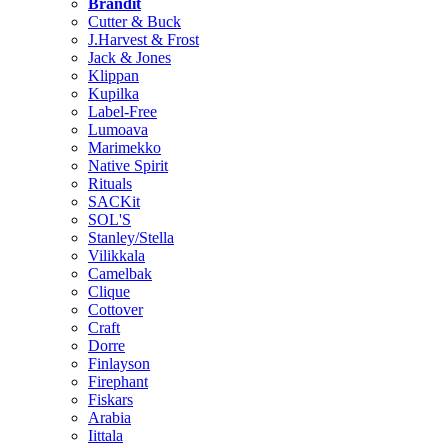
Brändit
Cutter & Buck
J.Harvest & Frost
Jack & Jones
Klippan
Kupilka
Label-Free
Lumoava
Marimekko
Native Spirit
Rituals
SACKit
SOL'S
Stanley/Stella
Vilikkala
Camelbak
Clique
Cottover
Craft
Dorre
Finlayson
Firephant
Fiskars
Arabia
Iittala