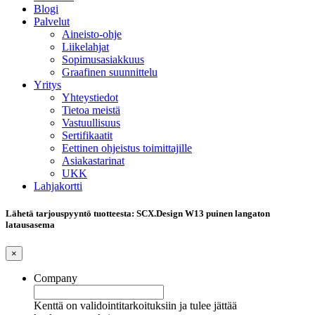
Blogi
Palvelut
Aineisto-ohje
Liikelahjat
Sopimusasiakkuus
Graafinen suunnittelu
Yritys
Yhteystiedot
Tietoa meistä
Vastuullisuus
Sertifikaatit
Eettinen ohjeistus toimittajille
Asiakastarinat
UKK
Lahjakortti
Lähetä tarjouspyyntö tuotteesta: SCX.Design W13 puinen langaton
latausasema
×
Company
Kenttä on validointitarkoituksiin ja tulee jättää