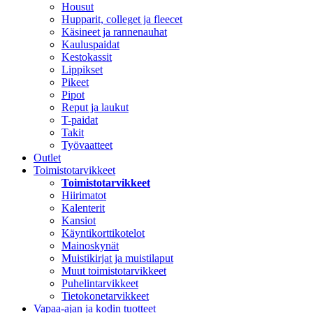
Housut
Hupparit, colleget ja fleecet
Käsineet ja rannenauhat
Kauluspaidat
Kestokassit
Lippikset
Pikeet
Pipot
Reput ja laukut
T-paidat
Takit
Työvaatteet
Outlet
Toimistotarvikkeet
Toimistotarvikkeet
Hiirimatot
Kalenterit
Kansiot
Käyntikorttikotelot
Mainoskynät
Muistikirjat ja muistilaput
Muut toimistotarvikkeet
Puhelintarvikkeet
Tietokonetarvikkeet
Vapaa-ajan ja kodin tuotteet