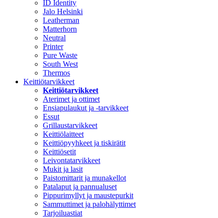
ID Identity
Jalo Helsinki
Leatherman
Matterhorn
Neutral
Printer
Pure Waste
South West
Thermos
Keittiötarvikkeet
Keittiötarvikkeet
Aterimet ja ottimet
Ensiapulaukut ja -tarvikkeet
Essut
Grillaustarvikkeet
Keittiölaitteet
Keittiöpyyhkeet ja tiskirätit
Keittiösetit
Leivontatarvikkeet
Mukit ja lasit
Paistomittarit ja munakellot
Patalaput ja pannualuset
Pippurimyllyt ja maustepurkit
Sammuttimet ja palohälyttimet
Tarjoiluastiat