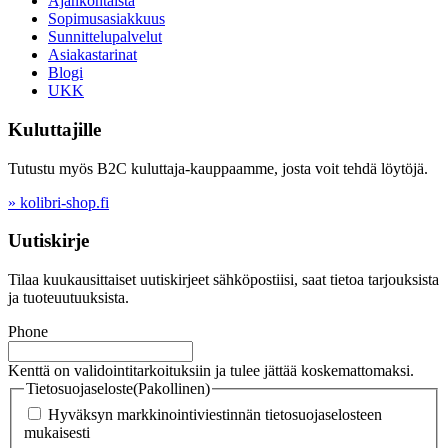
Ajankohtaista
Sopimusasiakkuus
Sunnittelupalvelut
Asiakastarinat
Blogi
UKK
Kuluttajille
Tutustu myös B2C kuluttaja-kauppaamme, josta voit tehdä löytöjä.
» kolibri-shop.fi
Uutiskirje
Tilaa kuukausittaiset uutiskirjeet sähköpostiisi, saat tietoa tarjouksista
ja tuoteuutuuksista.
Phone
Kenttä on validointitarkoituksiin ja tulee jättää koskemattomaksi.
Tietosuojaseloste
(Pakollinen)
Hyväksyn markkinointiviestinnän tietosuojaselosteen
mukaisesti