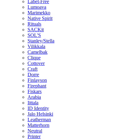
Label-Free
Lumoava
Marimekko
Native Spirit
Rituals
SACKit
SOL'S
Stanley/Stella
Vilikkala
Camelbak
Clique
Cottover
Craft
Dorre
Finlayson
Firephant
Fiskars
Arabia
Iittala
ID Identity
Jalo Helsinki
Leatherman
Matterhorn
Neutral
Printer