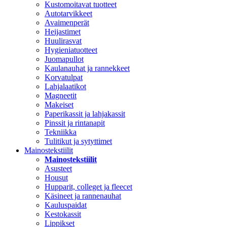
Kustomoitavat tuotteet
Autotarvikkeet
Avaimenperät
Heijastimet
Huulirasvat
Hygieniatuotteet
Juomapullot
Kaulanauhat ja rannekkeet
Korvatulpat
Lahjalaatikot
Magneetit
Makeiset
Paperikassit ja lahjakassit
Pinssit ja rintanapit
Tekniikka
Tulitikut ja sytyttimet
Mainostekstiilit
Mainostekstiilit
Asusteet
Housut
Hupparit, colleget ja fleecet
Käsineet ja rannenauhat
Kauluspaidat
Kestokassit
Lippikset