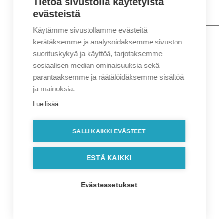
Tietoa sivustolla käytetyistä
evästeistä
Käytämme sivustollamme evästeitä
Nimi
*
Etunimi
kerätäksemme ja analysoidaksemme sivuston
Sukunimi
suorituskykyä ja käyttöä, tarjotaksemme
Yritys
sosiaalisen median ominaisuuksia sekä
parantaaksemme ja räätälöidäksemme sisältöä
Sähköposti
*
ja mainoksia.
Puhelin
*
Lue lisää
Osoitetiedot
Lähiosoite
SALLI KAIKKI EVÄSTEET
Kaupunki
Postinumero
Viesti
ESTÄ KAIKKI
Evästeasetukset