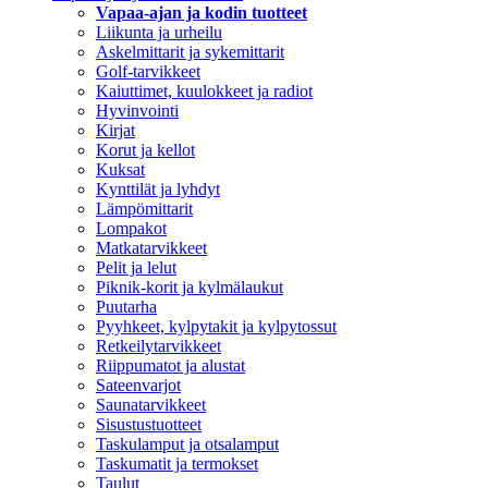
Vapaa-ajan ja kodin tuotteet
Liikunta ja urheilu
Askelmittarit ja sykemittarit
Golf-tarvikkeet
Kaiuttimet, kuulokkeet ja radiot
Hyvinvointi
Kirjat
Korut ja kellot
Kuksat
Kynttilät ja lyhdyt
Lämpömittarit
Lompakot
Matkatarvikkeet
Pelit ja lelut
Piknik-korit ja kylmälaukut
Puutarha
Pyyhkeet, kylpytakit ja kylpytossut
Retkeilytarvikkeet
Riippumatot ja alustat
Sateenvarjot
Saunatarvikkeet
Sisustustuotteet
Taskulamput ja otsalamput
Taskumatit ja termokset
Taulut