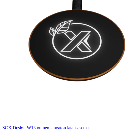
SCX.Design W13 puinen langaton latausasema