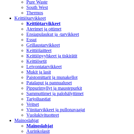
Pure Waste
South West
Thermos
Keittiötarvikkeet
Keittiötarvikkeet
Aterimet ja ottimet
Ensiapulaukut ja -tarvikkeet
Essut
Grillaustarvikkeet
Keittiölaitteet
Keittiöpyyhkeet ja tiskirätit
Keittiösetit
Leivontatarvikkeet
Mukit ja lasit
Paistomittarit ja munakellot
Patalaput ja pannualuset
Pippurimyllyt ja maustepurkit
Sammuttimet ja palohälyttimet
Tarjoiluastiat
Veitset
Viinitarvikkeet ja pullonavaajat
Vuolukivituotteet
Mainoslahjat
Mainoslahjat
Aurinkolasit