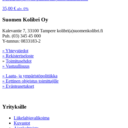
35,00
€
alv. 0%
Suomen Kolibri Oy
Kalevantie 7, 33100 Tampere kolibri(a)suomenkolibri.fi
Puh. (03) 345 45 000
Y-tunnus: 0833183-2
» Yhteystiedot
» Rekisteriseloste
»
Toimitusehdot
» Vastuullisuus
» Laatu- ja ympäristöpolitiikka
» Eettinen ohjeistus toimittajille
» Evästeasetukset
Yrityksille
Liikelahjavalikoima
Kuvastot