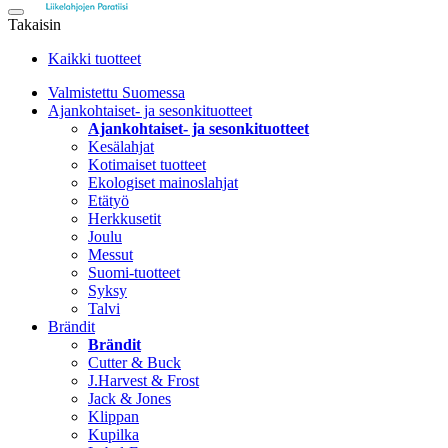
Takaisin
Kaikki tuotteet
Valmistettu Suomessa
Ajankohtaiset- ja sesonkituotteet
Ajankohtaiset- ja sesonkituotteet
Kesälahjat
Kotimaiset tuotteet
Ekologiset mainoslahjat
Etätyö
Herkkusetit
Joulu
Messut
Suomi-tuotteet
Syksy
Talvi
Brändit
Brändit
Cutter & Buck
J.Harvest & Frost
Jack & Jones
Klippan
Kupilka