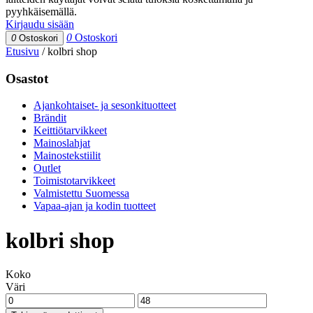
pyyhkäisemällä.
Kirjaudu sisään
0
Ostoskori
0
Ostoskori
Etusivu
/
kolbri shop
Osastot
Ajankohtaiset- ja sesonkituotteet
Brändit
Keittiötarvikkeet
Mainoslahjat
Mainostekstiilit
Outlet
Toimistotarvikkeet
Valmistettu Suomessa
Vapaa-ajan ja kodin tuotteet
kolbri shop
Koko
Väri