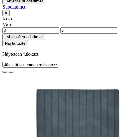
Tyhjennä suodattimet
Suodattimet
×
Koko
Väri
Tyhjennä suodattimet
Näytä tuote
Näytetään tulokset