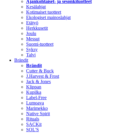
Ajankohtaiset- ja sesonkituotteet
Kesälahjat
Kotimaiset tuotteet
Ekologiset mainoslahjat
Etätyö
Herkkusetit
Joulu
Messut
Suomi-tuotteet
Syksy
Talvi
Brändit
Brändit
Cutter & Buck
J.Harvest & Frost
Jack & Jones
Klippan
Kupilka
Label-Free
Lumoava
Marimekko
Native Spirit
Rituals
SACKit
SOL'S