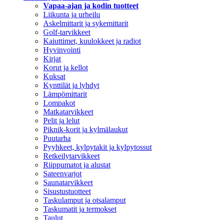
Vapaa-ajan ja kodin tuotteet
Liikunta ja urheilu
Askelmittarit ja sykemittarit
Golf-tarvikkeet
Kaiuttimet, kuulokkeet ja radiot
Hyvinvointi
Kirjat
Korut ja kellot
Kuksat
Kynttilät ja lyhdyt
Lämpömittarit
Lompakot
Matkatarvikkeet
Pelit ja lelut
Piknik-korit ja kylmälaukut
Puutarha
Pyyhkeet, kylpytakit ja kylpytossut
Retkeilytarvikkeet
Riippumatot ja alustat
Sateenvarjot
Saunatarvikkeet
Sisustustuotteet
Taskulamput ja otsalamput
Taskumatit ja termokset
Taulut