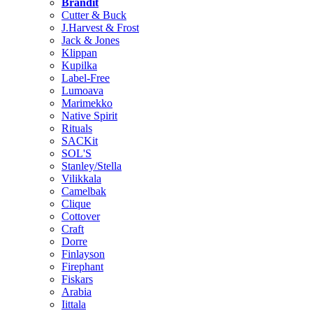
Brändit
Cutter & Buck
J.Harvest & Frost
Jack & Jones
Klippan
Kupilka
Label-Free
Lumoava
Marimekko
Native Spirit
Rituals
SACKit
SOL'S
Stanley/Stella
Vilikkala
Camelbak
Clique
Cottover
Craft
Dorre
Finlayson
Firephant
Fiskars
Arabia
Iittala