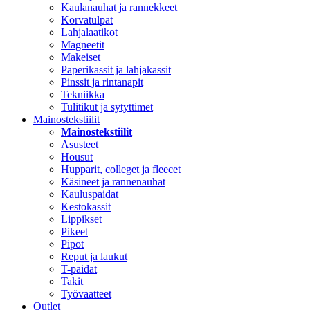
Kaulanauhat ja rannekkeet
Korvatulpat
Lahjalaatikot
Magneetit
Makeiset
Paperikassit ja lahjakassit
Pinssit ja rintanapit
Tekniikka
Tulitikut ja sytyttimet
Mainostekstiilit
Mainostekstiilit
Asusteet
Housut
Hupparit, colleget ja fleecet
Käsineet ja rannenauhat
Kauluspaidat
Kestokassit
Lippikset
Pikeet
Pipot
Reput ja laukut
T-paidat
Takit
Työvaatteet
Outlet