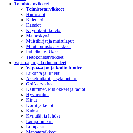
Toimistotarvikkeet
Toimistotarvikkeet
Hiirimatot
Kalenterit
Kansiot
Käyntikorttikotelot
Mainoskynät
Muistikirjat ja muistilaput
Muut toimistotarvikkeet
Puhelintarvikkeet
Tietokonetarvikkeet
Vapaa-ajan ja kodin tuotteet
Vapaa-ajan ja kodin tuotteet
Liikunta ja urheilu
Askelmittarit ja sykemittarit
Golf-tarvikkeet
Kaiuttimet, kuulokkeet ja radiot
Hyvinvointi
Kirjat
Korut ja kellot
Kuksat
Kynttilät ja lyhdyt
Lämpömittarit
Lompakot
Matkatarvikkeet