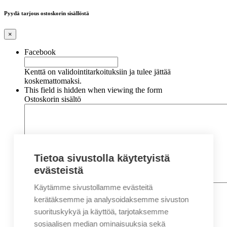
Pyydä tarjous ostoskorin sisällöstä
×
Facebook
Kenttä on validointitarkoituksiin ja tulee jättää
koskemattomaksi.
This field is hidden when viewing the form
Ostoskorin sisältö
Tietoa sivustolla käytetyistä
evästeistä
Käytämme sivustollamme evästeitä
Nimi
*
Etunimi
kerätäksemme ja analysoidaksemme sivuston
Sukunimi
suorituskykyä ja käyttöä, tarjotaksemme
Yritys
sosiaalisen median ominaisuuksia sekä