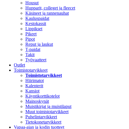
Housut
Hupparit, colleget ja fleecet
Käsineet ja rannenauhat
Kauluspaidat
Kestokassit
Lippikset
Pikeet
Pipot
Reput ja laukut
T-paidat
Takit
Työvaatteet
Outlet
Toimistotarvikkeet
Toimistotarvikkeet
Hiirimatot
Kalenterit
Kansiot
Käyntikorttikotelot
Mainoskynät
Muistikirjat ja muistilaput
Muut toimistotarvikkeet
Puhelintarvikkeet
Tietokonetarvikkeet
Vapaa-ajan ja kodin tuotteet