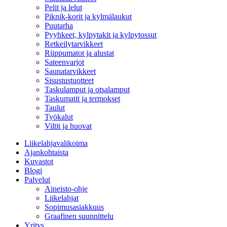
Pelit ja lelut
Piknik-korit ja kylmälaukut
Puutarha
Pyyhkeet, kylpytakit ja kylpytossut
Retkeilytarvikkeet
Riippumatot ja alustat
Sateenvarjot
Saunatarvikkeet
Sisustustuotteet
Taskulamput ja otsalamput
Taskumatit ja termokset
Taulut
Työkalut
Viltit ja huovat
Liikelahjavalikoima
Ajankohtaista
Kuvastot
Blogi
Palvelut
Aineisto-ohje
Liikelahjat
Sopimusasiakkuus
Graafinen suunnittelu
Yritys