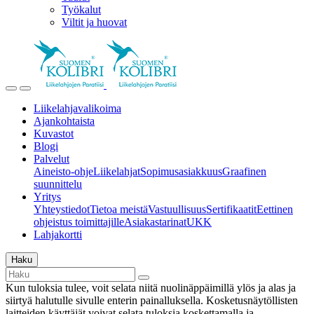
Työkalut
Viltit ja huovat
Liikelahjavalikoima
Ajankohtaista
Kuvastot
Blogi
Palvelut
Aineisto-ohje
Liikelahjat
Sopimusasiakkuus
Graafinen
suunnittelu
Yritys
Yhteystiedot
Tietoa meistä
Vastuullisuus
Sertifikaatit
Eettinen
ohjeistus toimittajille
Asiakastarinat
UKK
Lahjakortti
Haku
Kun tuloksia tulee, voit selata niitä nuolinäppäimillä ylös ja alas ja
siirtyä halutulle sivulle enterin painalluksella. Kosketusnäytöllisten
laitteiden käyttäjät voivat selata tuloksia koskettamalla ja