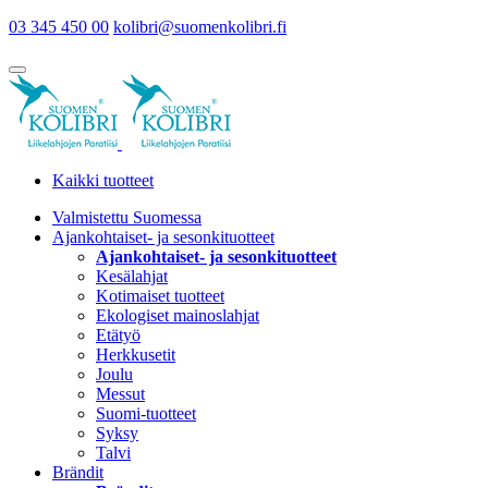
03 345 450 00
kolibri@suomenkolibri.fi
Kaikki tuotteet
Valmistettu Suomessa
Ajankohtaiset- ja sesonkituotteet
Ajankohtaiset- ja sesonkituotteet
Kesälahjat
Kotimaiset tuotteet
Ekologiset mainoslahjat
Etätyö
Herkkusetit
Joulu
Messut
Suomi-tuotteet
Syksy
Talvi
Brändit