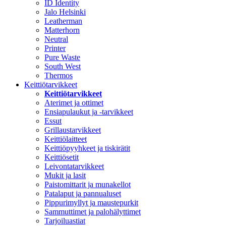
ID Identity
Jalo Helsinki
Leatherman
Matterhorn
Neutral
Printer
Pure Waste
South West
Thermos
Keittiötarvikkeet
Keittiötarvikkeet
Aterimet ja ottimet
Ensiapulaukut ja -tarvikkeet
Essut
Grillaustarvikkeet
Keittiölaitteet
Keittiöpyyhkeet ja tiskirätit
Keittiösetit
Leivontatarvikkeet
Mukit ja lasit
Paistomittarit ja munakellot
Patalaput ja pannualuset
Pippurimyllyt ja maustepurkit
Sammuttimet ja palohälyttimet
Tarjoiluastiat