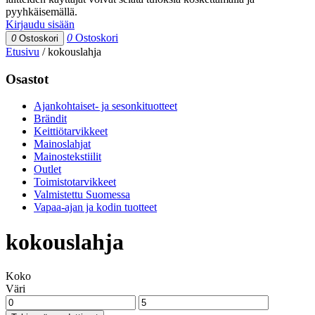
pyyhkäisemällä.
Kirjaudu sisään
0
Ostoskori
0
Ostoskori
Etusivu
/
kokouslahja
Osastot
Ajankohtaiset- ja sesonkituotteet
Brändit
Keittiötarvikkeet
Mainoslahjat
Mainostekstiilit
Outlet
Toimistotarvikkeet
Valmistettu Suomessa
Vapaa-ajan ja kodin tuotteet
kokouslahja
Koko
Väri