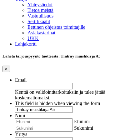
Yhteystiedot
Tietoa meistä
Vastuullisuus
Sertifikaatit
Eettinen ohjeistus toimittajille
Asiakastarinat
UKK
Lahjakortti
Lähetä tarjouspyyntö tuotteesta: Tintray muistikirja A5
×
Email
Kenttä on validointitarkoituksiin ja tulee jättää
koskemattomaksi.
This field is hidden when viewing the form
Nimi
Etunimi
Sukunimi
Yritys