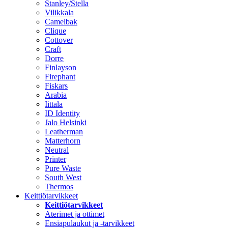
Stanley/Stella
Vilikkala
Camelbak
Clique
Cottover
Craft
Dorre
Finlayson
Firephant
Fiskars
Arabia
Iittala
ID Identity
Jalo Helsinki
Leatherman
Matterhorn
Neutral
Printer
Pure Waste
South West
Thermos
Keittiötarvikkeet
Keittiötarvikkeet
Aterimet ja ottimet
Ensiapulaukut ja -tarvikkeet