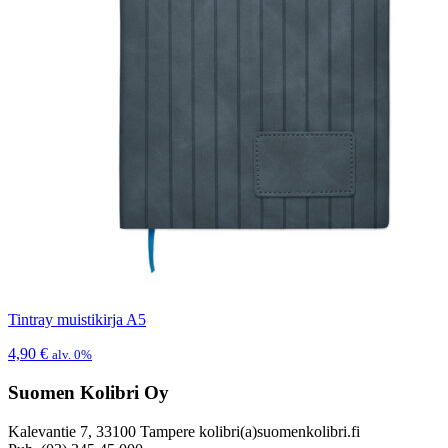
Tintray muistikirja A5
4,90
€
alv. 0%
Suomen Kolibri Oy
Kalevantie 7, 33100 Tampere kolibri(a)suomenkolibri.fi