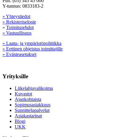
Puh. (03) 345 45 000
Y-tunnus: 0833183-2
» Yhteystiedot
» Rekisteriseloste
»
Toimitusehdot
» Vastuullisuus
» Laatu- ja ympäristöpolitiikka
» Eettinen ohjeistus toimittajille
» Evästeasetukset
Yrityksille
Liikelahjavalikoima
Kuvastot
Ajankohtaista
Sopimusasiakkuus
Sunnittelupalvelut
Asiakastarinat
Blogi
UKK