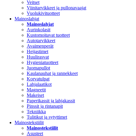
Veitset
Viinitarvikkeet ja pullonavaajat
Vuolukivituotteet
Mainoslahjat
Mainoslahjat
Aurinkolasit
Kustomoitavat tuotteet
Autotarvikkeet
Avaimenperät
Heijastimet
Huulirasvat
Hygieniatuotteet
Juomapullot
Kaulanauhat ja rannekkeet
Korvatulpat
Lahjalaatikot
Magneetit
Makeiset
Paperikassit ja lahjakassit
Pinssit ja rintanapit
Tekniikka
Tulitikut ja sytyttimet
Mainostekstiilit
Mainostekstiilit
Asusteet