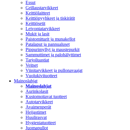
Essut
Grillaustarvikkeet
Keittiölaitteet
Keittiöpyyhkeet ja tiskirätit
Keittiösetit
Leivontatarvikkeet
Mukit ja lasit
Paistomittarit ja munakellot
Patalaput ja pannualuset
Pippurimyllyt ja maustepurkit
Sammuttimet ja palohälyttimet
Tarjoiluastiat
Veitset
Viinitarvikkeet ja pullonavaajat
Vuolukivituotteet
Mainoslahjat
Mainoslahjat
Aurinkolasit
Kustomoitavat tuotteet
Autotarvikkeet
Avaimenperät
Heijastimet
Huulirasvat
Hygieniatuotteet
Juomapullot