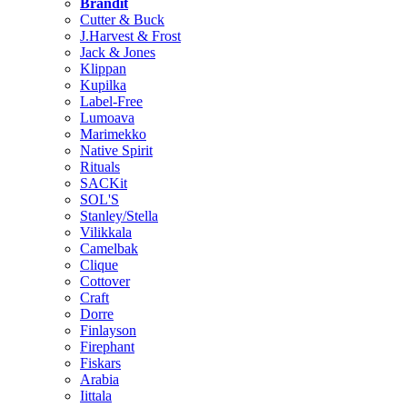
Brändit
Cutter & Buck
J.Harvest & Frost
Jack & Jones
Klippan
Kupilka
Label-Free
Lumoava
Marimekko
Native Spirit
Rituals
SACKit
SOL'S
Stanley/Stella
Vilikkala
Camelbak
Clique
Cottover
Craft
Dorre
Finlayson
Firephant
Fiskars
Arabia
Iittala