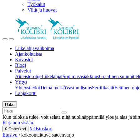
Työkalut
Viltit ja huovat
Liikelahjavalikoima
Ajankohtaista
Kuvastot
Blogi
Palvelut
Aineisto-ohje
Liikelahjat
Sopimusasiakkuus
Graafinen suunnittel
Yritys
Yhteystiedot
Tietoa meistä
Vastuullisuus
Sertifikaatit
Eettinen ohjei
Lahjakortti
Haku
Kun tuloksia tulee, voit selata niitä nuolinäppäimillä ylös ja alas ja si
Kirjaudu sisään
0
Ostoskori
0
Ostoskori
Etusivu
/
kokoontaittuva sateenvarjo