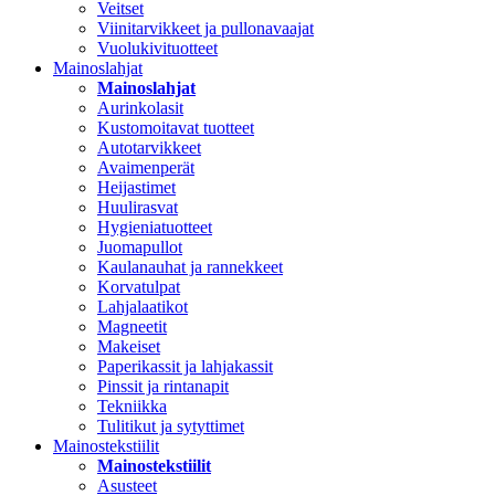
Veitset
Viinitarvikkeet ja pullonavaajat
Vuolukivituotteet
Mainoslahjat
Mainoslahjat
Aurinkolasit
Kustomoitavat tuotteet
Autotarvikkeet
Avaimenperät
Heijastimet
Huulirasvat
Hygieniatuotteet
Juomapullot
Kaulanauhat ja rannekkeet
Korvatulpat
Lahjalaatikot
Magneetit
Makeiset
Paperikassit ja lahjakassit
Pinssit ja rintanapit
Tekniikka
Tulitikut ja sytyttimet
Mainostekstiilit
Mainostekstiilit
Asusteet