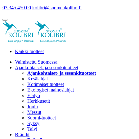
03 345 450 00
kolibri@suomenkolibri.fi
Kaikki tuotteet
Valmistettu Suomessa
Ajankohtaiset- ja sesonkituotteet
Ajankohtaiset- ja sesonkituotteet
Kesälahjat
Kotimaiset tuotteet
Ekologiset mainoslahjat
Etätyö
Herkkusetit
Joulu
Messut
Suomi-tuotteet
Syksy
Talvi
Brändit