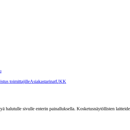
u
stus toimittajille
Asiakastarinat
UKK
irtyä halutulle sivulle enterin painalluksella. Kosketusnäytöllisten laittei