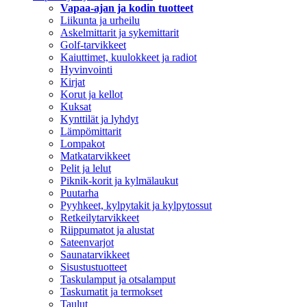
Vapaa-ajan ja kodin tuotteet
Liikunta ja urheilu
Askelmittarit ja sykemittarit
Golf-tarvikkeet
Kaiuttimet, kuulokkeet ja radiot
Hyvinvointi
Kirjat
Korut ja kellot
Kuksat
Kynttilät ja lyhdyt
Lämpömittarit
Lompakot
Matkatarvikkeet
Pelit ja lelut
Piknik-korit ja kylmälaukut
Puutarha
Pyyhkeet, kylpytakit ja kylpytossut
Retkeilytarvikkeet
Riippumatot ja alustat
Sateenvarjot
Saunatarvikkeet
Sisustustuotteet
Taskulamput ja otsalamput
Taskumatit ja termokset
Taulut