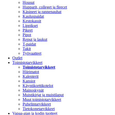
Housut
Hupparit, colleget ja fleecet
Käsineet ja rannenauhat
Kauluspaidat
Kestokassit
Lippikset
Pikeet
Pipot
Reput ja laukut
T-paidat
Takit
Työvaatteet
Outlet
Toimistotarvikkeet
Toimistotarvikkeet
Hiirimatot
Kalenterit
Kansiot
Käyntikorttikotelot
Mainoskynät
Muistikirjat ja muistilaput
Muut toimistotarvikkeet
Puhelintarvikkeet
Tietokonetarvikkeet
Vapaa-ajan ja kodin tuotteet