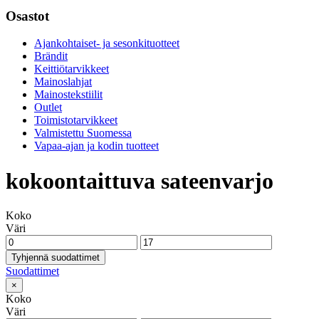
Osastot
Ajankohtaiset- ja sesonkituotteet
Brändit
Keittiötarvikkeet
Mainoslahjat
Mainostekstiilit
Outlet
Toimistotarvikkeet
Valmistettu Suomessa
Vapaa-ajan ja kodin tuotteet
kokoontaittuva sateenvarjo
Koko
Väri
Tyhjennä suodattimet
Suodattimet
×
Koko
Väri