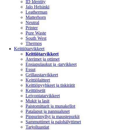
ID Identity
Jalo Helsinki
Leatherman
Matterhorn
Neutral
Printer
Pure Waste
South West
Thermos
Keittiötarvikkeet
Keittiötarvikkeet
Aterimet ja ottimet
Ensiapulaukut ja -tarvikkeet
Essut
Grillaustarvikkeet
Keittiölaitteet
Keittiöpyyhkeet ja tiskirätit
Keittiösetit
Leivontatarvikkeet
Mukit ja lasit
Paistomittarit ja munakellot
Patalaput ja pannualuset
Pippurimyllyt ja maustepurkit
Sammuttimet ja palohälyttimet
Tarjoiluastiat