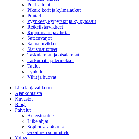
Pelit ja lelut
Piknik-korit ja kylmälaukut
Puutarha
Pyyhkeet, kylpytakit ja kylpytossut
Retkeilytarvikkeet
Riippumatot ja alustat
Sateenvarjot
Saunatarvikkeet
Sisustustuotteet
Taskulamput ja otsalamput
Taskumatit ja termokset
Taulut
Työkalut
Viltit ja huovat
Liikelahjavalikoima
Ajankohtaista
Kuvastot
Blogi
Palvelut
Aineisto-ohje
Liikelahjat
Sopimusasiakkuus
Graafinen suunnittelu
Yritys