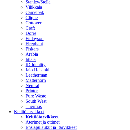
Stanley/Stella
Vilikkala
Camelbak
Clique
Cottover
Craft
Dorre
Finlayson
Firephant
Fiskars
Arabia
Iittala
ID Identity
Jalo Helsinki
Leatherman
Matterhorn
Neutral
Printer
Pure Waste
South West
Thermos
Keittiötarvikkeet
Keittiötarvikkeet
Aterimet ja ottimet
Ensiapulaukut ja -tarvikkeet