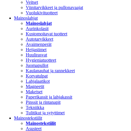
Veitset
Viinitarvikkeet ja pullonavaajat
Vuolukivituotteet
Mainoslahjat
Mainoslahjat
Aurinkolasit
Kustomoitavat tuotteet
Autotarvikkeet
Avaimenperät
Heijastimet
Huulirasvat
Hygieniatuotteet
Juomapullot
Kaulanauhat ja rannekkeet
Korvatulpat
Lahjalaatikot
Magneetit
Makeiset
Paperikassit ja lahjakassit
Pinssit ja rintanapit
Tekniikka
Tulitikut ja sytyttimet
Mainostekstiilit
Mainostekstiilit
Asusteet