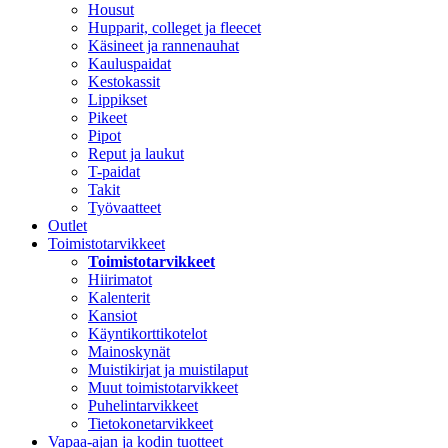
Housut
Hupparit, colleget ja fleecet
Käsineet ja rannenauhat
Kauluspaidat
Kestokassit
Lippikset
Pikeet
Pipot
Reput ja laukut
T-paidat
Takit
Työvaatteet
Outlet
Toimistotarvikkeet
Toimistotarvikkeet
Hiirimatot
Kalenterit
Kansiot
Käyntikorttikotelot
Mainoskynät
Muistikirjat ja muistilaput
Muut toimistotarvikkeet
Puhelintarvikkeet
Tietokonetarvikkeet
Vapaa-ajan ja kodin tuotteet