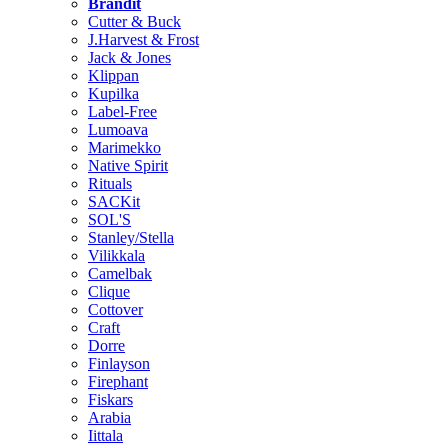
Brändit
Cutter & Buck
J.Harvest & Frost
Jack & Jones
Klippan
Kupilka
Label-Free
Lumoava
Marimekko
Native Spirit
Rituals
SACKit
SOL'S
Stanley/Stella
Vilikkala
Camelbak
Clique
Cottover
Craft
Dorre
Finlayson
Firephant
Fiskars
Arabia
Iittala