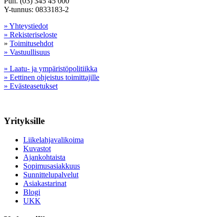
Puh. (03) 345 45 000
Y-tunnus: 0833183-2
» Yhteystiedot
» Rekisteriseloste
»
Toimitusehdot
» Vastuullisuus
» Laatu- ja ympäristöpolitiikka
» Eettinen ohjeistus toimittajille
» Evästeasetukset
Yrityksille
Liikelahjavalikoima
Kuvastot
Ajankohtaista
Sopimusasiakkuus
Sunnittelupalvelut
Asiakastarinat
Blogi
UKK