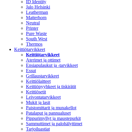
ID Identity
Jalo Helsinki
Leatherman
Matterhorn
Neutral
Printer
Pure Waste
South West
Thermos
Keittiötarvikkeet
Keittiötarvikkeet
Aterimet ja ottimet
Ensiapulaukut ja -tarvikkeet
Essut
Grillaustarvikkeet
Keittiölaitteet
Keittiöpyyhkeet ja tiskirätit
Keittiösetit
Leivontatarvikkeet
Mukit ja lasit
Paistomittarit ja munakellot
Patalaput ja pannualuset
Pippurimyllyt ja maustepurkit
Sammuttimet ja palohälyttimet
Tarjoiluastiat