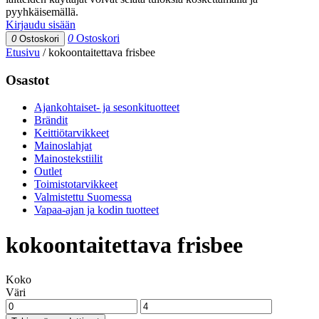
pyyhkäisemällä.
Kirjaudu sisään
0
Ostoskori
0
Ostoskori
Etusivu
/
kokoontaitettava frisbee
Osastot
Ajankohtaiset- ja sesonkituotteet
Brändit
Keittiötarvikkeet
Mainoslahjat
Mainostekstiilit
Outlet
Toimistotarvikkeet
Valmistettu Suomessa
Vapaa-ajan ja kodin tuotteet
kokoontaitettava frisbee
Koko
Väri