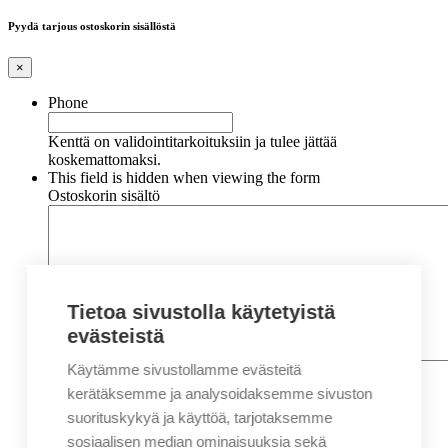
Pyydä tarjous ostoskorin sisällöstä
×
Phone
Kenttä on validointitarkoituksiin ja tulee jättää
koskemattomaksi.
This field is hidden when viewing the form
Ostoskorin sisältö
Tietoa sivustolla käytetyistä
evästeistä
Käytämme sivustollamme evästeitä
Nimi
*
Etunimi
kerätäksemme ja analysoidaksemme sivuston
Sukunimi
suorituskykyä ja käyttöä, tarjotaksemme
Yritys
sosiaalisen median ominaisuuksia sekä