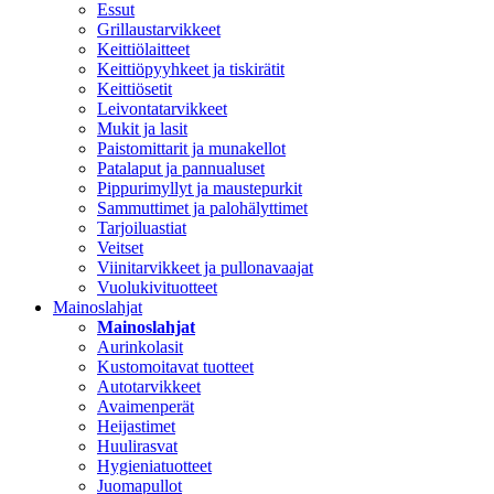
Essut
Grillaustarvikkeet
Keittiölaitteet
Keittiöpyyhkeet ja tiskirätit
Keittiösetit
Leivontatarvikkeet
Mukit ja lasit
Paistomittarit ja munakellot
Patalaput ja pannualuset
Pippurimyllyt ja maustepurkit
Sammuttimet ja palohälyttimet
Tarjoiluastiat
Veitset
Viinitarvikkeet ja pullonavaajat
Vuolukivituotteet
Mainoslahjat
Mainoslahjat
Aurinkolasit
Kustomoitavat tuotteet
Autotarvikkeet
Avaimenperät
Heijastimet
Huulirasvat
Hygieniatuotteet
Juomapullot