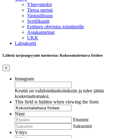
Yhteystiedot
Tietoa meistä
Vastuullisuus
Sertifikaatit
Eettinen ohjeistus toimittajille
Asiakastarinat
UKK
Lahjakortti
Lähetä tarjouspyyntö tuotteesta: Kokoontaitettava frisbee
×
Instagram
Kenttä on validointitarkoituksiin ja tulee jättää
koskemattomaksi.
This field is hidden when viewing the form
Nimi
Etunimi
Sukunimi
Yritys