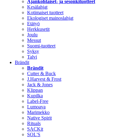
Ajankohtaiset- ja sesonkituotteet
Kesälahjat
Kotimaiset tuotteet
Ekologiset mainoslahjat
Etätyö
Herkkusetit
Joulu
Messut
Suomi-tuotteet
Syksy
Talvi
Brändit
Brändit
Cutter & Buck
J.Harvest & Frost
Jack & Jones
Klippan
Kupilka
Label-Free
Lumoava
Marimekko
Native Spirit
Rituals
SACKit
SOL'S