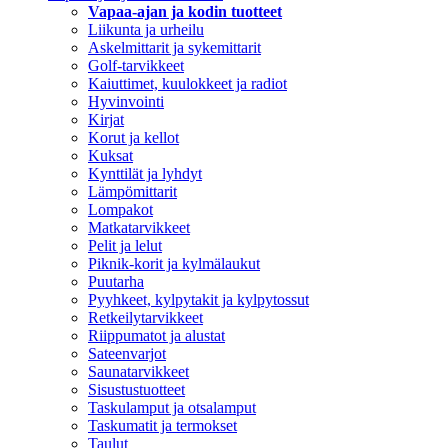
Vapaa-ajan ja kodin tuotteet
Liikunta ja urheilu
Askelmittarit ja sykemittarit
Golf-tarvikkeet
Kaiuttimet, kuulokkeet ja radiot
Hyvinvointi
Kirjat
Korut ja kellot
Kuksat
Kynttilät ja lyhdyt
Lämpömittarit
Lompakot
Matkatarvikkeet
Pelit ja lelut
Piknik-korit ja kylmälaukut
Puutarha
Pyyhkeet, kylpytakit ja kylpytossut
Retkeilytarvikkeet
Riippumatot ja alustat
Sateenvarjot
Saunatarvikkeet
Sisustustuotteet
Taskulamput ja otsalamput
Taskumatit ja termokset
Taulut