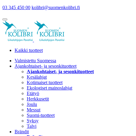
03 345 450 00
kolibri@suomenkolibri.fi
Kaikki tuotteet
Valmistettu Suomessa
Ajankohtaiset- ja sesonkituotteet
Ajankohtaiset- ja sesonkituotteet
Kesälahjat
Kotimaiset tuotteet
Ekologiset mainoslahjat
Etätyö
Herkkusetit
Joulu
Messut
Suomi-tuotteet
Syksy
Talvi
Brändit