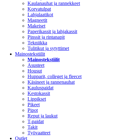
Kaulanauhat ja rannekkeet
Korvatulpat
Lahjalaatikot
Magneetit
Makeiset
Paperikassit ja lahjakassit
Pinssit ja rintanapit
Tekniikka
Tulitikut ja sytyttimet
Mainostekstiilit
Mainostekstiilit
Asusteet
Housut
Hupparit, colleget ja fleecet
Käsineet ja rannenauhat
Kauluspaidat
Kestokassit
Lippikset
Pikeet
Pipot
Reput ja laukut
T-paidat
Takit
Työvaatteet
Outlet