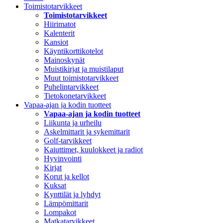
Toimistotarvikkeet
Toimistotarvikkeet
Hiirimatot
Kalenterit
Kansiot
Käyntikorttikotelot
Mainoskynät
Muistikirjat ja muistilaput
Muut toimistotarvikkeet
Puhelintarvikkeet
Tietokonetarvikkeet
Vapaa-ajan ja kodin tuotteet
Vapaa-ajan ja kodin tuotteet
Liikunta ja urheilu
Askelmittarit ja sykemittarit
Golf-tarvikkeet
Kaiuttimet, kuulokkeet ja radiot
Hyvinvointi
Kirjat
Korut ja kellot
Kuksat
Kynttilät ja lyhdyt
Lämpömittarit
Lompakot
Matkatarvikkeet