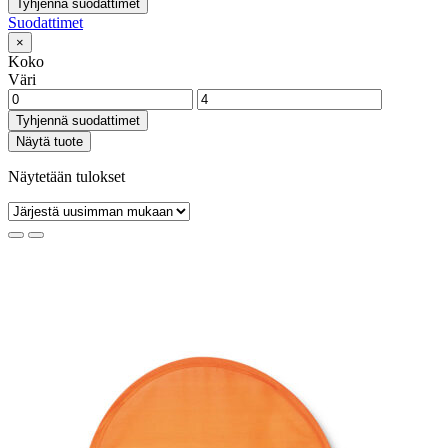
Tyhjennä suodattimet
Suodattimet
×
Koko
Väri
Tyhjennä suodattimet
Näytä tuote
Näytetään tulokset