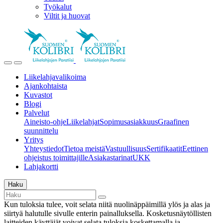
Työkalut
Viltit ja huovat
Liikelahjavalikoima
Ajankohtaista
Kuvastot
Blogi
Palvelut
Aineisto-ohje
Liikelahjat
Sopimusasiakkuus
Graafinen
suunnittelu
Yritys
Yhteystiedot
Tietoa meistä
Vastuullisuus
Sertifikaatit
Eettinen
ohjeistus toimittajille
Asiakastarinat
UKK
Lahjakortti
Haku
Kun tuloksia tulee, voit selata niitä nuolinäppäimillä ylös ja alas ja
siirtyä halutulle sivulle enterin painalluksella. Kosketusnäytöllisten
laitteiden käyttäjät voivat selata tuloksia koskettamalla ja