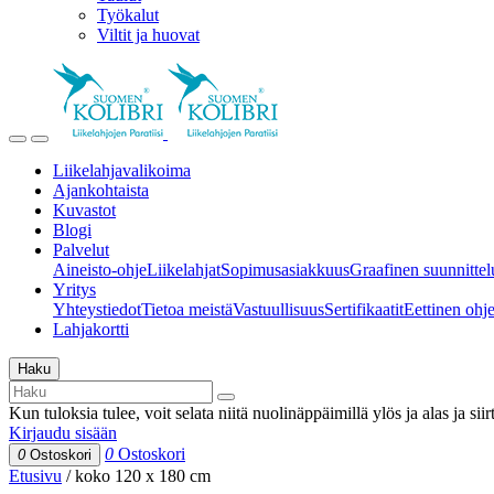
Työkalut
Viltit ja huovat
Liikelahjavalikoima
Ajankohtaista
Kuvastot
Blogi
Palvelut
Aineisto-ohje
Liikelahjat
Sopimusasiakkuus
Graafinen suunnittel
Yritys
Yhteystiedot
Tietoa meistä
Vastuullisuus
Sertifikaatit
Eettinen ohjei
Lahjakortti
Haku
Kun tuloksia tulee, voit selata niitä nuolinäppäimillä ylös ja alas ja si
Kirjaudu sisään
0
Ostoskori
0
Ostoskori
Etusivu
/
koko 120 x 180 cm