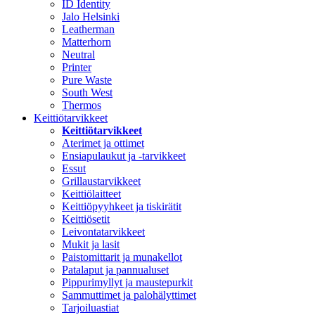
ID Identity
Jalo Helsinki
Leatherman
Matterhorn
Neutral
Printer
Pure Waste
South West
Thermos
Keittiötarvikkeet
Keittiötarvikkeet
Aterimet ja ottimet
Ensiapulaukut ja -tarvikkeet
Essut
Grillaustarvikkeet
Keittiölaitteet
Keittiöpyyhkeet ja tiskirätit
Keittiösetit
Leivontatarvikkeet
Mukit ja lasit
Paistomittarit ja munakellot
Patalaput ja pannualuset
Pippurimyllyt ja maustepurkit
Sammuttimet ja palohälyttimet
Tarjoiluastiat