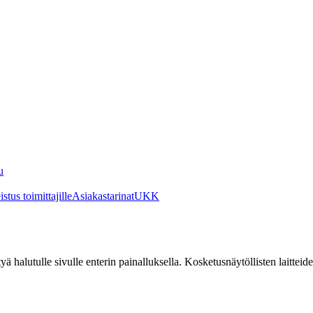
u
stus toimittajille
Asiakastarinat
UKK
irtyä halutulle sivulle enterin painalluksella. Kosketusnäytöllisten laittei