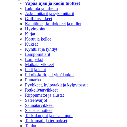
Vapaa-ajan ja kodin tuotteet
Liikunta ja urheilu
Askelmittarit ja sykemittarit
Golf-tarvikkeet
Kaiuttimet, kuulokkeet ja radiot
Hyvinvointi
Kirjat
Korut ja kellot
Kuksat
Kynttilät ja lyhdyt
Lämpömittarit
Lompakot
Matkatarvikkeet
Pelit ja lelut
Piknik-korit ja kylmälaukut
Puutarha
Pyyhkeet, kylpytakit ja kylpytossut
Retkeilytarvikkeet
Riippumatot ja alustat
Sateenvarjot
Saunatarvikkeet
Sisustustuotteet
Taskulamput ja otsalamput
Taskumatit ja termokset
Taulut