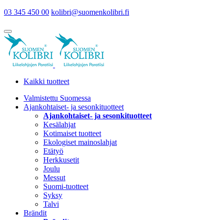
03 345 450 00
kolibri@suomenkolibri.fi
Kaikki tuotteet
Valmistettu Suomessa
Ajankohtaiset- ja sesonkituotteet
Ajankohtaiset- ja sesonkituotteet
Kesälahjat
Kotimaiset tuotteet
Ekologiset mainoslahjat
Etätyö
Herkkusetit
Joulu
Messut
Suomi-tuotteet
Syksy
Talvi
Brändit