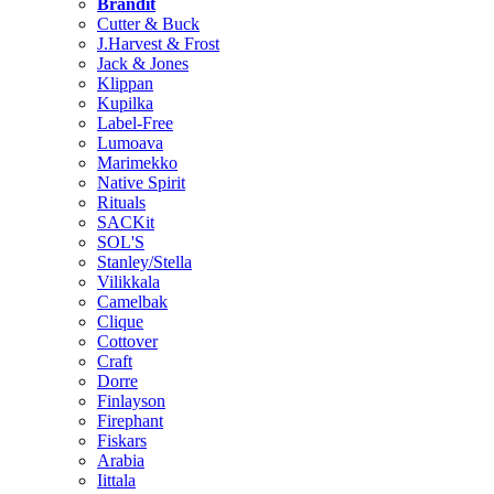
Brändit
Cutter & Buck
J.Harvest & Frost
Jack & Jones
Klippan
Kupilka
Label-Free
Lumoava
Marimekko
Native Spirit
Rituals
SACKit
SOL'S
Stanley/Stella
Vilikkala
Camelbak
Clique
Cottover
Craft
Dorre
Finlayson
Firephant
Fiskars
Arabia
Iittala