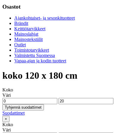
Osastot
Ajankohtaiset- ja sesonkituotteet
Brändit
Keittiötarvikkeet
Mainoslahjat
Mainostekstiilit
Outlet
Toimistotarvikkeet
Valmistettu Suomessa
Vapaa-ajan ja kodin tuotteet
koko 120 x 180 cm
Koko
Väri
Tyhjennä suodattimet
Suodattimet
×
Koko
Väri