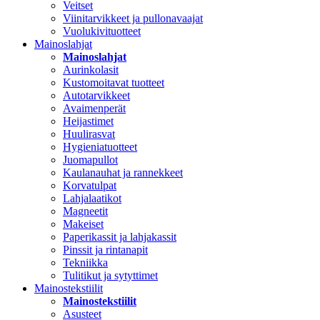
Veitset
Viinitarvikkeet ja pullonavaajat
Vuolukivituotteet
Mainoslahjat
Mainoslahjat
Aurinkolasit
Kustomoitavat tuotteet
Autotarvikkeet
Avaimenperät
Heijastimet
Huulirasvat
Hygieniatuotteet
Juomapullot
Kaulanauhat ja rannekkeet
Korvatulpat
Lahjalaatikot
Magneetit
Makeiset
Paperikassit ja lahjakassit
Pinssit ja rintanapit
Tekniikka
Tulitikut ja sytyttimet
Mainostekstiilit
Mainostekstiilit
Asusteet