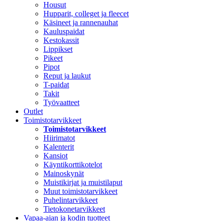
Housut
Hupparit, colleget ja fleecet
Käsineet ja rannenauhat
Kauluspaidat
Kestokassit
Lippikset
Pikeet
Pipot
Reput ja laukut
T-paidat
Takit
Työvaatteet
Outlet
Toimistotarvikkeet
Toimistotarvikkeet
Hiirimatot
Kalenterit
Kansiot
Käyntikorttikotelot
Mainoskynät
Muistikirjat ja muistilaput
Muut toimistotarvikkeet
Puhelintarvikkeet
Tietokonetarvikkeet
Vapaa-ajan ja kodin tuotteet