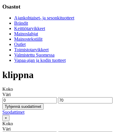
Osastot
Ajankohtaiset- ja sesonkituotteet
Brändit
Keittiötarvikkeet
Mainoslahjat
Mainostekstiilit
Outlet
Toimistotarvikkeet
Valmistettu Suomessa
Vapaa-ajan ja kodin tuotteet
klippna
Koko
Väri
Tyhjennä suodattimet
Suodattimet
×
Koko
Väri