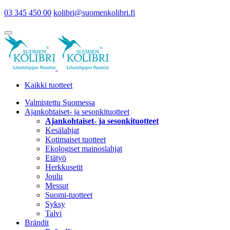
03 345 450 00
kolibri@suomenkolibri.fi
Kaikki tuotteet
Valmistettu Suomessa
Ajankohtaiset- ja sesonkituotteet
Ajankohtaiset- ja sesonkituotteet
Kesälahjat
Kotimaiset tuotteet
Ekologiset mainoslahjat
Etätyö
Herkkusetit
Joulu
Messut
Suomi-tuotteet
Syksy
Talvi
Brändit