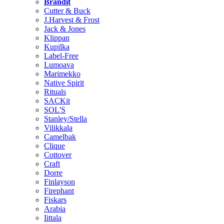
Brändit
Cutter & Buck
J.Harvest & Frost
Jack & Jones
Klippan
Kupilka
Label-Free
Lumoava
Marimekko
Native Spirit
Rituals
SACKit
SOL'S
Stanley/Stella
Vilikkala
Camelbak
Clique
Cottover
Craft
Dorre
Finlayson
Firephant
Fiskars
Arabia
Iittala