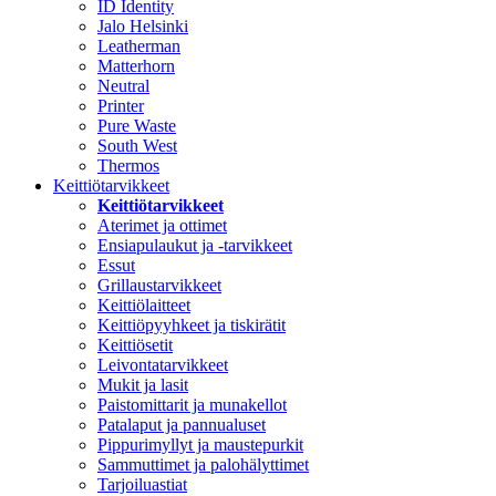
ID Identity
Jalo Helsinki
Leatherman
Matterhorn
Neutral
Printer
Pure Waste
South West
Thermos
Keittiötarvikkeet
Keittiötarvikkeet
Aterimet ja ottimet
Ensiapulaukut ja -tarvikkeet
Essut
Grillaustarvikkeet
Keittiölaitteet
Keittiöpyyhkeet ja tiskirätit
Keittiösetit
Leivontatarvikkeet
Mukit ja lasit
Paistomittarit ja munakellot
Patalaput ja pannualuset
Pippurimyllyt ja maustepurkit
Sammuttimet ja palohälyttimet
Tarjoiluastiat