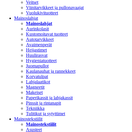
Veitset
Viinitarvikkeet ja pullonavaajat
Vuolukivituotteet
Mainoslahjat
Mainoslahjat
Aurinkolasit
Kustomoitavat tuotteet
Autotarvikkeet
Avaimenperät
Heijastimet
Huulirasvat
Hygieniatuotteet
Juomapullot
Kaulanauhat ja rannekkeet
Korvatulpat
Lahjalaatikot
Magneetit
Makeiset
Paperikassit ja lahjakassit
Pinssit ja rintanapit
Tekniikka
Tulitikut ja sytyttimet
Mainostekstiilit
Mainostekstiilit
Asusteet