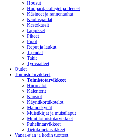
Housut
Hupparit, colleget ja fleecet
Käsineet ja rannenauhat
Kauluspaidat
Kestokassit
Lippikset
Pikeet
Pipot
Reput ja laukut
T-paidat
Takit
Työvaatteet
Outlet
Toimistotarvikkeet
Toimistotarvikkeet
Hiirimatot
Kalenterit
Kansiot
Käyntikorttikotelot
Mainoskynät
Muistikirjat ja muistilaput
Muut toimistotarvikkeet
Puhelintarvikkeet
Tietokonetarvikkeet
Vapaa-ajan ja kodin tuotteet