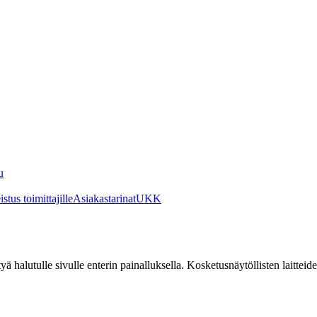
u
stus toimittajille
Asiakastarinat
UKK
irtyä halutulle sivulle enterin painalluksella. Kosketusnäytöllisten laittei