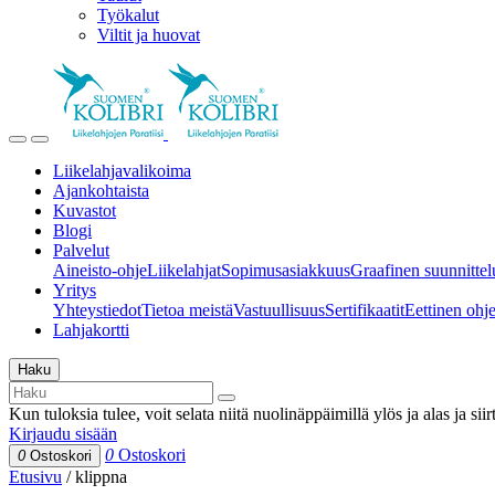
Työkalut
Viltit ja huovat
Liikelahjavalikoima
Ajankohtaista
Kuvastot
Blogi
Palvelut
Aineisto-ohje
Liikelahjat
Sopimusasiakkuus
Graafinen suunnittel
Yritys
Yhteystiedot
Tietoa meistä
Vastuullisuus
Sertifikaatit
Eettinen ohjei
Lahjakortti
Haku
Kun tuloksia tulee, voit selata niitä nuolinäppäimillä ylös ja alas ja si
Kirjaudu sisään
0
Ostoskori
0
Ostoskori
Etusivu
/
klippna