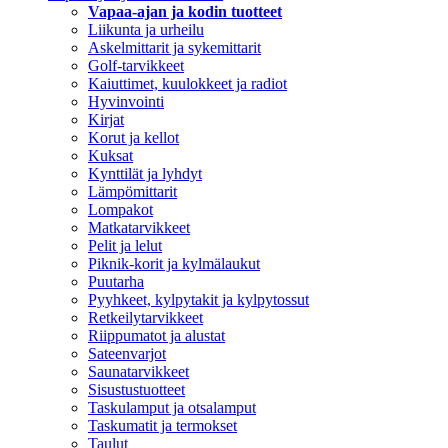
Vapaa-ajan ja kodin tuotteet
Liikunta ja urheilu
Askelmittarit ja sykemittarit
Golf-tarvikkeet
Kaiuttimet, kuulokkeet ja radiot
Hyvinvointi
Kirjat
Korut ja kellot
Kuksat
Kynttilät ja lyhdyt
Lämpömittarit
Lompakot
Matkatarvikkeet
Pelit ja lelut
Piknik-korit ja kylmälaukut
Puutarha
Pyyhkeet, kylpytakit ja kylpytossut
Retkeilytarvikkeet
Riippumatot ja alustat
Sateenvarjot
Saunatarvikkeet
Sisustustuotteet
Taskulamput ja otsalamput
Taskumatit ja termokset
Taulut