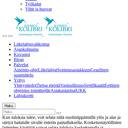
Työkalut
Viltit ja huovat
Liikelahjavalikoima
Ajankohtaista
Kuvastot
Blogi
Palvelut
Aineisto-ohje
Liikelahjat
Sopimusasiakkuus
Graafinen
suunnittelu
Yritys
Yhteystiedot
Tietoa meistä
Vastuullisuus
Sertifikaatit
Eettinen
ohjeistus toimittajille
Asiakastarinat
UKK
Lahjakortti
Haku
Kun tuloksia tulee, voit selata niitä nuolinäppäimillä ylös ja alas ja
siirtyä halutulle sivulle enterin painalluksella. Kosketusnäytöllisten
laitteiden käyttäjät voivat selata tuloksia koskettamalla ja