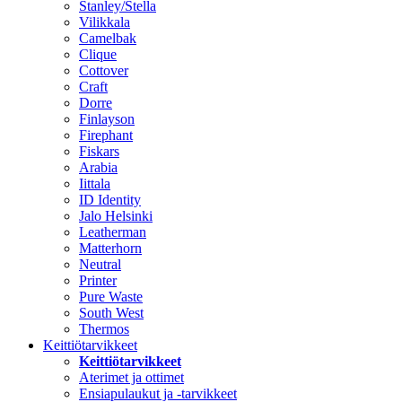
Stanley/Stella
Vilikkala
Camelbak
Clique
Cottover
Craft
Dorre
Finlayson
Firephant
Fiskars
Arabia
Iittala
ID Identity
Jalo Helsinki
Leatherman
Matterhorn
Neutral
Printer
Pure Waste
South West
Thermos
Keittiötarvikkeet
Keittiötarvikkeet
Aterimet ja ottimet
Ensiapulaukut ja -tarvikkeet