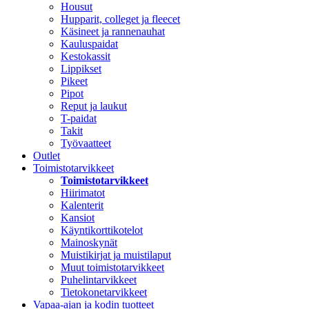
Housut
Hupparit, colleget ja fleecet
Käsineet ja rannenauhat
Kauluspaidat
Kestokassit
Lippikset
Pikeet
Pipot
Reput ja laukut
T-paidat
Takit
Työvaatteet
Outlet
Toimistotarvikkeet
Toimistotarvikkeet
Hiirimatot
Kalenterit
Kansiot
Käyntikorttikotelot
Mainoskynät
Muistikirjat ja muistilaput
Muut toimistotarvikkeet
Puhelintarvikkeet
Tietokonetarvikkeet
Vapaa-ajan ja kodin tuotteet