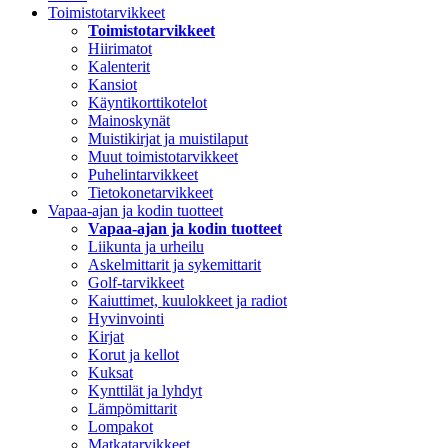
Toimistotarvikkeet
Toimistotarvikkeet
Hiirimatot
Kalenterit
Kansiot
Käyntikorttikotelot
Mainoskynät
Muistikirjat ja muistilaput
Muut toimistotarvikkeet
Puhelintarvikkeet
Tietokonetarvikkeet
Vapaa-ajan ja kodin tuotteet
Vapaa-ajan ja kodin tuotteet
Liikunta ja urheilu
Askelmittarit ja sykemittarit
Golf-tarvikkeet
Kaiuttimet, kuulokkeet ja radiot
Hyvinvointi
Kirjat
Korut ja kellot
Kuksat
Kynttilät ja lyhdyt
Lämpömittarit
Lompakot
Matkatarvikkeet