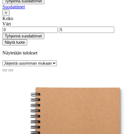
Tyhjennä suodattimet
Suodattimet
×
Koko
Väri
Tyhjennä suodattimet
Näytä tuote
Näytetään tulokset