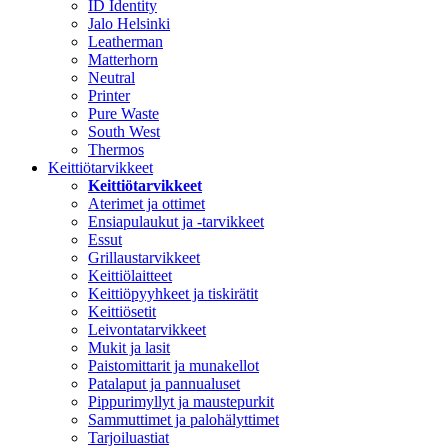
ID Identity
Jalo Helsinki
Leatherman
Matterhorn
Neutral
Printer
Pure Waste
South West
Thermos
Keittiötarvikkeet
Keittiötarvikkeet
Aterimet ja ottimet
Ensiapulaukut ja -tarvikkeet
Essut
Grillaustarvikkeet
Keittiölaitteet
Keittiöpyyhkeet ja tiskirätit
Keittiösetit
Leivontatarvikkeet
Mukit ja lasit
Paistomittarit ja munakellot
Patalaput ja pannualuset
Pippurimyllyt ja maustepurkit
Sammuttimet ja palohälyttimet
Tarjoiluastiat