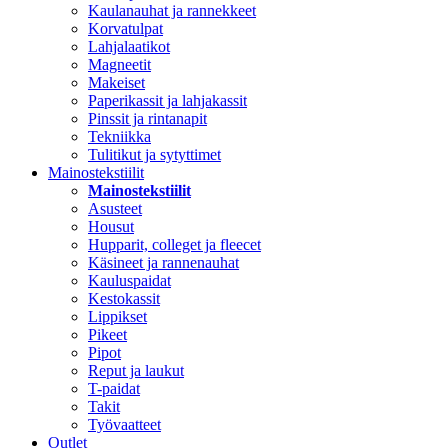
Kaulanauhat ja rannekkeet
Korvatulpat
Lahjalaatikot
Magneetit
Makeiset
Paperikassit ja lahjakassit
Pinssit ja rintanapit
Tekniikka
Tulitikut ja sytyttimet
Mainostekstiilit
Mainostekstiilit
Asusteet
Housut
Hupparit, colleget ja fleecet
Käsineet ja rannenauhat
Kauluspaidat
Kestokassit
Lippikset
Pikeet
Pipot
Reput ja laukut
T-paidat
Takit
Työvaatteet
Outlet