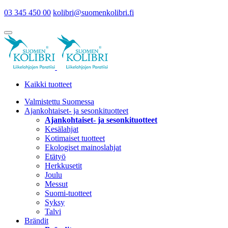
03 345 450 00
kolibri@suomenkolibri.fi
Kaikki tuotteet
Valmistettu Suomessa
Ajankohtaiset- ja sesonkituotteet
Ajankohtaiset- ja sesonkituotteet
Kesälahjat
Kotimaiset tuotteet
Ekologiset mainoslahjat
Etätyö
Herkkusetit
Joulu
Messut
Suomi-tuotteet
Syksy
Talvi
Brändit