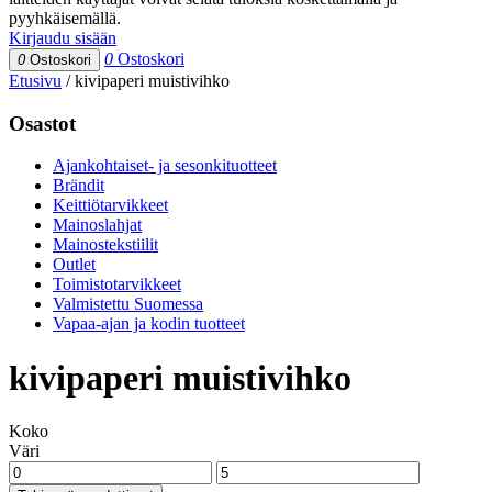
pyyhkäisemällä.
Kirjaudu sisään
0
Ostoskori
0
Ostoskori
Etusivu
/
kivipaperi muistivihko
Osastot
Ajankohtaiset- ja sesonkituotteet
Brändit
Keittiötarvikkeet
Mainoslahjat
Mainostekstiilit
Outlet
Toimistotarvikkeet
Valmistettu Suomessa
Vapaa-ajan ja kodin tuotteet
kivipaperi muistivihko
Koko
Väri