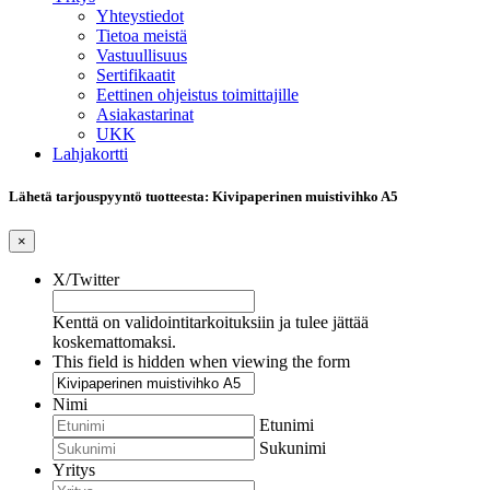
Yhteystiedot
Tietoa meistä
Vastuullisuus
Sertifikaatit
Eettinen ohjeistus toimittajille
Asiakastarinat
UKK
Lahjakortti
Lähetä tarjouspyyntö tuotteesta: Kivipaperinen muistivihko A5
×
X/Twitter
Kenttä on validointitarkoituksiin ja tulee jättää
koskemattomaksi.
This field is hidden when viewing the form
Nimi
Etunimi
Sukunimi
Yritys