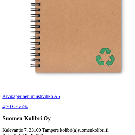
Kivipaperinen muistivihko A5
4,70
€
alv. 0%
Suomen Kolibri Oy
Kalevantie 7, 33100 Tampere kolibri(a)suomenkolibri.fi