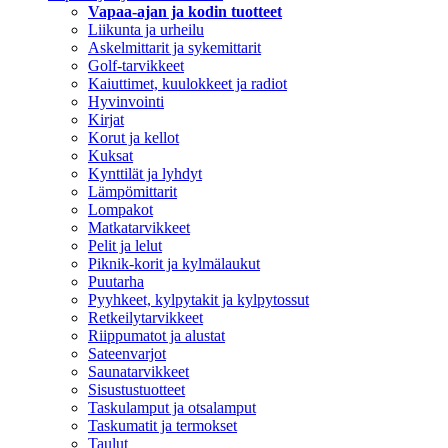
Vapaa-ajan ja kodin tuotteet
Liikunta ja urheilu
Askelmittarit ja sykemittarit
Golf-tarvikkeet
Kaiuttimet, kuulokkeet ja radiot
Hyvinvointi
Kirjat
Korut ja kellot
Kuksat
Kynttilät ja lyhdyt
Lämpömittarit
Lompakot
Matkatarvikkeet
Pelit ja lelut
Piknik-korit ja kylmälaukut
Puutarha
Pyyhkeet, kylpytakit ja kylpytossut
Retkeilytarvikkeet
Riippumatot ja alustat
Sateenvarjot
Saunatarvikkeet
Sisustustuotteet
Taskulamput ja otsalamput
Taskumatit ja termokset
Taulut