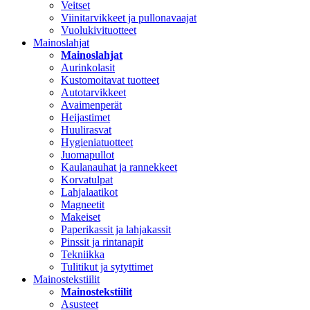
Veitset
Viinitarvikkeet ja pullonavaajat
Vuolukivituotteet
Mainoslahjat
Mainoslahjat
Aurinkolasit
Kustomoitavat tuotteet
Autotarvikkeet
Avaimenperät
Heijastimet
Huulirasvat
Hygieniatuotteet
Juomapullot
Kaulanauhat ja rannekkeet
Korvatulpat
Lahjalaatikot
Magneetit
Makeiset
Paperikassit ja lahjakassit
Pinssit ja rintanapit
Tekniikka
Tulitikut ja sytyttimet
Mainostekstiilit
Mainostekstiilit
Asusteet