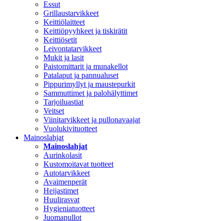
Essut
Grillaustarvikkeet
Keittiölaitteet
Keittiöpyyhkeet ja tiskirätit
Keittiösetit
Leivontatarvikkeet
Mukit ja lasit
Paistomittarit ja munakellot
Patalaput ja pannualuset
Pippurimyllyt ja maustepurkit
Sammuttimet ja palohälyttimet
Tarjoiluastiat
Veitset
Viinitarvikkeet ja pullonavaajat
Vuolukivituotteet
Mainoslahjat
Mainoslahjat
Aurinkolasit
Kustomoitavat tuotteet
Autotarvikkeet
Avaimenperät
Heijastimet
Huulirasvat
Hygieniatuotteet
Juomapullot