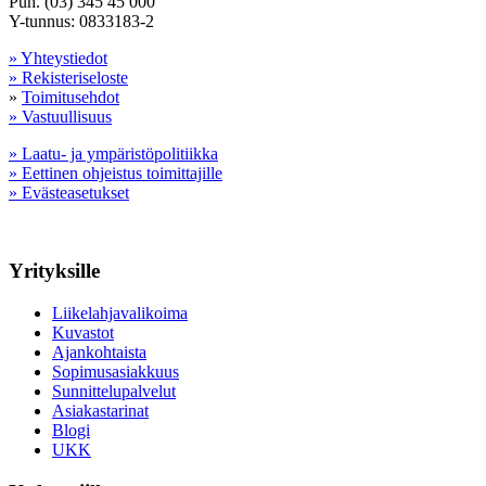
Puh. (03) 345 45 000
Y-tunnus: 0833183-2
» Yhteystiedot
» Rekisteriseloste
»
Toimitusehdot
» Vastuullisuus
» Laatu- ja ympäristöpolitiikka
» Eettinen ohjeistus toimittajille
» Evästeasetukset
Yrityksille
Liikelahjavalikoima
Kuvastot
Ajankohtaista
Sopimusasiakkuus
Sunnittelupalvelut
Asiakastarinat
Blogi
UKK