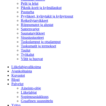
Pelit ja lelut
Piknik-korit ja kylmälaukut
Puutarha
Pyyhkeet, kylpytakit ja kylpytossut
Retkeilytarvikkeet
Riippumatot ja alustat
Sateenvarjot
Saunatarvikkeet
Sisustustuotteet
Taskulamput ja otsalamput
Taskumatit ja termokset
Taulut
Työkalut
Viltit ja huovat
Liikelahjavalikoima
Ajankohtaista
Kuvastot
Blogi
Palvelut
Aineisto-ohje
Liikelahjat
Sopimusasiakkuus
Graafinen suunnittelu
Yritys