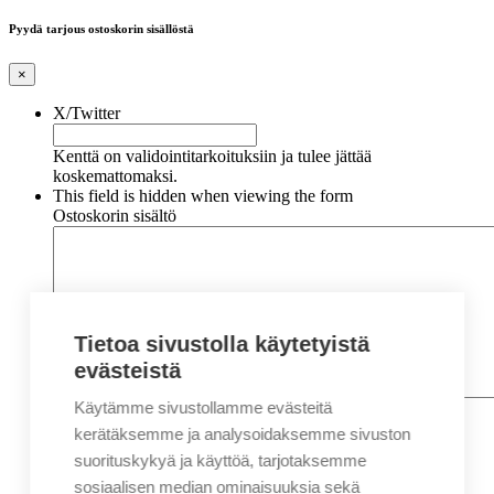
Pyydä tarjous ostoskorin sisällöstä
×
X/Twitter
Kenttä on validointitarkoituksiin ja tulee jättää
koskemattomaksi.
This field is hidden when viewing the form
Ostoskorin sisältö
Tietoa sivustolla käytetyistä
evästeistä
Käytämme sivustollamme evästeitä
Nimi
*
Etunimi
kerätäksemme ja analysoidaksemme sivuston
Sukunimi
suorituskykyä ja käyttöä, tarjotaksemme
Yritys
sosiaalisen median ominaisuuksia sekä