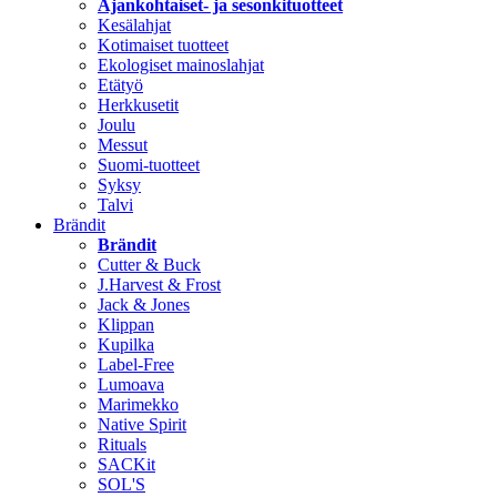
Ajankohtaiset- ja sesonkituotteet
Kesälahjat
Kotimaiset tuotteet
Ekologiset mainoslahjat
Etätyö
Herkkusetit
Joulu
Messut
Suomi-tuotteet
Syksy
Talvi
Brändit
Brändit
Cutter & Buck
J.Harvest & Frost
Jack & Jones
Klippan
Kupilka
Label-Free
Lumoava
Marimekko
Native Spirit
Rituals
SACKit
SOL'S