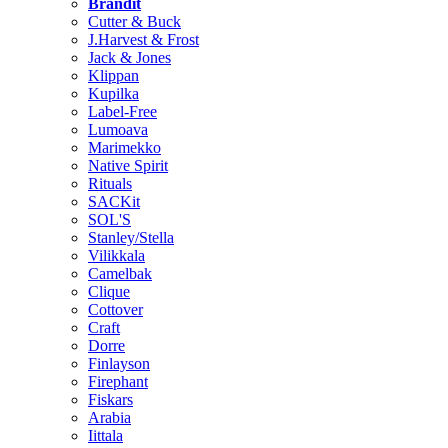
Brändit
Cutter & Buck
J.Harvest & Frost
Jack & Jones
Klippan
Kupilka
Label-Free
Lumoava
Marimekko
Native Spirit
Rituals
SACKit
SOL'S
Stanley/Stella
Vilikkala
Camelbak
Clique
Cottover
Craft
Dorre
Finlayson
Firephant
Fiskars
Arabia
Iittala