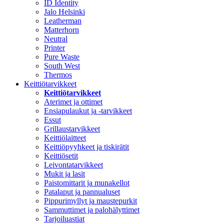
ID Identity
Jalo Helsinki
Leatherman
Matterhorn
Neutral
Printer
Pure Waste
South West
Thermos
Keittiötarvikkeet
Keittiötarvikkeet
Aterimet ja ottimet
Ensiapulaukut ja -tarvikkeet
Essut
Grillaustarvikkeet
Keittiölaitteet
Keittiöpyyhkeet ja tiskirätit
Keittiösetit
Leivontatarvikkeet
Mukit ja lasit
Paistomittarit ja munakellot
Patalaput ja pannualuset
Pippurimyllyt ja maustepurkit
Sammuttimet ja palohälyttimet
Tarjoiluastiat