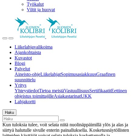
Työkalut
Viltit ja huovat
Liikelahjavalikoima
Ajankohtaista
Kuvastot
Blogi
Palvelut
Aineisto-ohje
Liikelahjat
Sopimusasiakkuus
Graafinen
suunnittelu
Yritys
Yhteystiedot
Tietoa meistä
Vastuullisuus
Sertifikaatit
Eettinen
ohjeistus toimittajille
Asiakastarinat
UKK
Lahjakortti
Haku
Kun tuloksia tulee, voit selata niitä nuolinäppäimillä ylös ja alas ja
siirtyä halutulle sivulle enterin painalluksella. Kosketusnäytöllisten
laitteiden käyttäjät voivat selata tuloksia koskettamalla ja