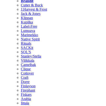
Brändit
Cutter & Buck
J.Harvest & Frost
Jack & Jones
Klippan
Kupilka
Label-Free
Lumoava
Marimekko
Native Spirit
Rituals
SACKit
SOL'S
Stanley/Stella
Vilikkala
Camelbak
Clique
Cottover
Craft
Dorre
Finlayson
Firephant
Fiskars
Arabia
Iittala