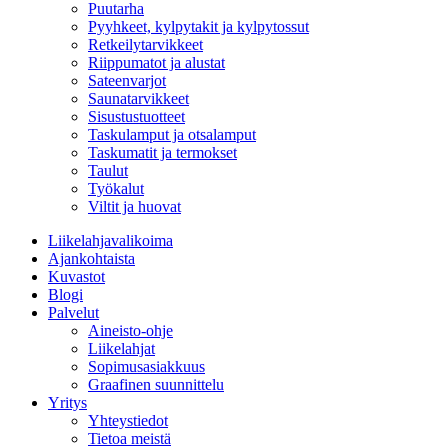
Puutarha
Pyyhkeet, kylpytakit ja kylpytossut
Retkeilytarvikkeet
Riippumatot ja alustat
Sateenvarjot
Saunatarvikkeet
Sisustustuotteet
Taskulamput ja otsalamput
Taskumatit ja termokset
Taulut
Työkalut
Viltit ja huovat
Liikelahjavalikoima
Ajankohtaista
Kuvastot
Blogi
Palvelut
Aineisto-ohje
Liikelahjat
Sopimusasiakkuus
Graafinen suunnittelu
Yritys
Yhteystiedot
Tietoa meistä