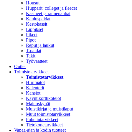
Housut
Hupparit, colleget ja fleecet
Käsineet ja rannenauhat
Kauluspaidat
Kestokassit
Lippikset
Pikeet
Pipot
Reput ja laukut
T-paidat
Takit
Työvaatteet
Outlet
Toimistotarvikkeet
Toimistotarvikkeet
Hiirimatot
Kalenterit
Kansiot
Käyntikorttikotelot
Mainoskynät
Muistikirjat ja muistilaput
Muut toimistotarvikkeet
Puhelintarvikkeet
Tietokonetarvikkeet
Vapaa-ajan ja kodin tuotteet