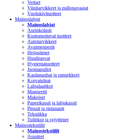
Veitset
Viinitarvikkeet ja pullonavaajat
Vuolukivituotteet
Mainoslahjat
Mainoslahjat
Aurinkolasit
Kustomoitavat tuotteet
Autotarvikkeet
Avaimenperät
Heijastimet
Huulirasvat
Hygieniatuotteet
Juomapullot
Kaulanauhat ja rannekkeet
Korvatulpat
Lahjalaatikot
Magneetit
Makeiset
Paperikassit ja lahjakassit
Pinssit ja rintanapit
Tekniikka
Tulitikut ja sytyttimet
Mainostekstiilit
Mainostekstiilit
Asusteet