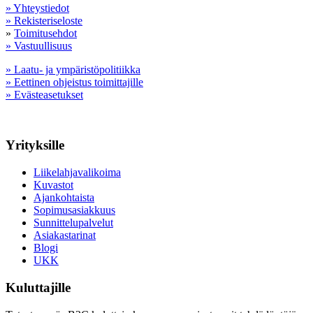
» Yhteystiedot
» Rekisteriseloste
»
Toimitusehdot
» Vastuullisuus
» Laatu- ja ympäristöpolitiikka
» Eettinen ohjeistus toimittajille
» Evästeasetukset
Yrityksille
Liikelahjavalikoima
Kuvastot
Ajankohtaista
Sopimusasiakkuus
Sunnittelupalvelut
Asiakastarinat
Blogi
UKK
Kuluttajille