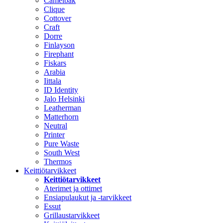
Camelbak
Clique
Cottover
Craft
Dorre
Finlayson
Firephant
Fiskars
Arabia
Iittala
ID Identity
Jalo Helsinki
Leatherman
Matterhorn
Neutral
Printer
Pure Waste
South West
Thermos
Keittiötarvikkeet
Keittiötarvikkeet
Aterimet ja ottimet
Ensiapulaukut ja -tarvikkeet
Essut
Grillaustarvikkeet