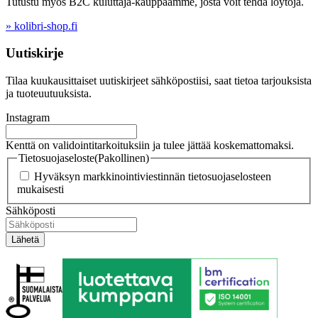
Tutustu myös B2C kuluttaja-kauppaamme, josta voit tehdä löytöjä.
» kolibri-shop.fi
Uutiskirje
Tilaa kuukausittaiset uutiskirjeet sähköpostiisi, saat tietoa tarjouksista
ja tuoteuutuuksista.
Instagram
Kenttä on validointitarkoituksiin ja tulee jättää koskemattomaksi.
Tietosuojaseloste
(Pakollinen)
Hyväksyn markkinointiviestinnän tietosuojaselosteen
mukaisesti
Sähköposti