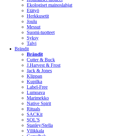
Ekologiset mainoslahjat
Etätyö
Herkkusetit
Joulu
Messut
Suomi-tuotteet
Syksy
Talvi
Brändit
Brändit
Cutter & Buck
J.Harvest & Frost
Jack & Jones
Klippan
Kupilka
Label-Free
Lumoava
Marimekko
Native Spirit
Rituals
SACKit
SOL'S
Stanley/Stella
Vilikkala