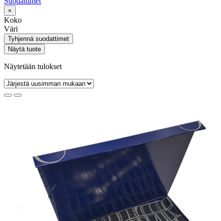
Suodattimet
×
Koko
Väri
Tyhjennä suodattimet
Näytä tuote
Näytetään tulokset