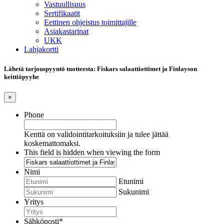
Vastuullisuus
Sertifikaatit
Eettinen ohjeistus toimittajille
Asiakastarinat
UKK
Lahjakortti
Lähetä tarjouspyyntö tuotteesta: Fiskars salaattiottimet ja Finlayson
keittiöpyyhe
×
Phone
Kenttä on validointitarkoituksiin ja tulee jättää
koskemattomaksi.
This field is hidden when viewing the form
Nimi
Etunimi
Sukunimi
Yritys
Sähköposti
*