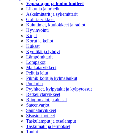
Vapaa-ajan ja kodin tuotteet
Liikunta ja urheilu
Askelmittarit ja sykemittarit
Golf-tarvikkeet
Kaiuttimet, kuulokkeet ja radiot
Hyvinvointi
Kirjat
Korut ja kellot
Kuksat
Kynttilät ja lyhdyt
Lämpömittarit
Lompakot
Matkatarvikkeet
Pelit ja lelut
Piknik-korit ja kylmälaukut
Puutarha
Pyyhkeet, kylpytakit ja kylpytossut
Retkeilytarvikkeet
Riippumatot ja alustat
Sateenvarjot
Saunatarvikkeet
Sisustustuotteet
Taskulamput ja otsalamput
Taskumatit ja termokset
Taulut