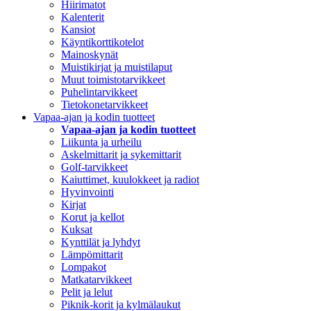
Hiirimatot
Kalenterit
Kansiot
Käyntikorttikotelot
Mainoskynät
Muistikirjat ja muistilaput
Muut toimistotarvikkeet
Puhelintarvikkeet
Tietokonetarvikkeet
Vapaa-ajan ja kodin tuotteet
Vapaa-ajan ja kodin tuotteet
Liikunta ja urheilu
Askelmittarit ja sykemittarit
Golf-tarvikkeet
Kaiuttimet, kuulokkeet ja radiot
Hyvinvointi
Kirjat
Korut ja kellot
Kuksat
Kynttilät ja lyhdyt
Lämpömittarit
Lompakot
Matkatarvikkeet
Pelit ja lelut
Piknik-korit ja kylmälaukut