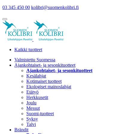
03 345 450 00
kolibri@suomenkolibri.fi
Kaikki tuotteet
Valmistettu Suomessa
Ajankohtaiset- ja sesonkituotteet
Ajankohtaiset- ja sesonkituotteet
Kesälahjat
Kotimaiset tuotteet
Ekologiset mainoslahjat
Etätyö
Herkkusetit
Joulu
Messut
Suomi-tuotteet
Syksy
Talvi
Brändit