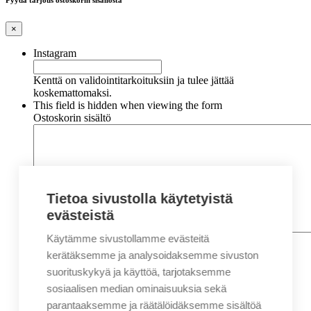
Pyydä tarjous ostoskorin sisällöstä
×
Instagram
Kenttä on validointitarkoituksiin ja tulee jättää
koskemattomaksi.
This field is hidden when viewing the form
Ostoskorin sisältö
Tietoa sivustolla käytetyistä
evästeistä
Käytämme sivustollamme evästeitä
Nimi
*
Etunimi
kerätäksemme ja analysoidaksemme sivuston
Sukunimi
suorituskykyä ja käyttöä, tarjotaksemme
Yritys
sosiaalisen median ominaisuuksia sekä
parantaaksemme ja räätälöidäksemme sisältöä
Sähköposti
*