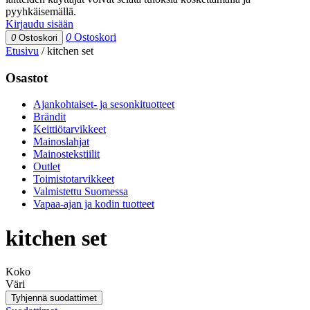
pyyhkäisemällä.
Kirjaudu sisään
0
Ostoskori
0
Ostoskori
Etusivu
/
kitchen set
Osastot
Ajankohtaiset- ja sesonkituotteet
Brändit
Keittiötarvikkeet
Mainoslahjat
Mainostekstiilit
Outlet
Toimistotarvikkeet
Valmistettu Suomessa
Vapaa-ajan ja kodin tuotteet
kitchen set
Koko
Väri
Tyhjennä suodattimet