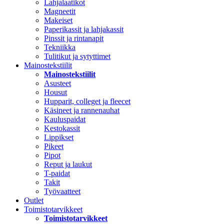
Lahjalaatikot
Magneetit
Makeiset
Paperikassit ja lahjakassit
Pinssit ja rintanapit
Tekniikka
Tulitikut ja sytyttimet
Mainostekstiilit
Mainostekstiilit
Asusteet
Housut
Hupparit, colleget ja fleecet
Käsineet ja rannenauhat
Kauluspaidat
Kestokassit
Lippikset
Pikeet
Pipot
Reput ja laukut
T-paidat
Takit
Työvaatteet
Outlet
Toimistotarvikkeet
Toimistotarvikkeet