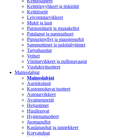
Keittiölaitteet
Keittiöpyyhkeet ja tiskirätit
Keittiösetit
Leivontatarvikkeet
Mukit ja lasit
Paistomittarit ja munakellot
Patalaput ja pannualuset
Pippurimyllyt ja maustepurkit
Sammuttimet ja palohälyttimet
Tarjoiluastiat
Veitset
Viinitarvikkeet ja pullonavaajat
Vuolukivituotteet
Mainoslahjat
Mainoslahjat
Aurinkolasit
Kustomoitavat tuotteet
Autotarvikkeet
Avaimenperät
Heijastimet
Huulirasvat
Hygieniatuotteet
Juomapullot
Kaulanauhat ja rannekkeet
Korvatulpat