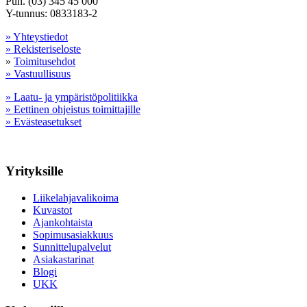
Puh. (03) 345 45 000
Y-tunnus: 0833183-2
» Yhteystiedot
» Rekisteriseloste
»
Toimitusehdot
» Vastuullisuus
» Laatu- ja ympäristöpolitiikka
» Eettinen ohjeistus toimittajille
» Evästeasetukset
Yrityksille
Liikelahjavalikoima
Kuvastot
Ajankohtaista
Sopimusasiakkuus
Sunnittelupalvelut
Asiakastarinat
Blogi
UKK