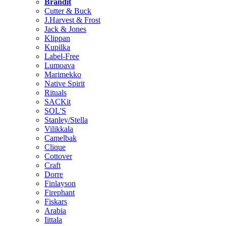
Brändit
Cutter & Buck
J.Harvest & Frost
Jack & Jones
Klippan
Kupilka
Label-Free
Lumoava
Marimekko
Native Spirit
Rituals
SACKit
SOL'S
Stanley/Stella
Vilikkala
Camelbak
Clique
Cottover
Craft
Dorre
Finlayson
Firephant
Fiskars
Arabia
Iittala