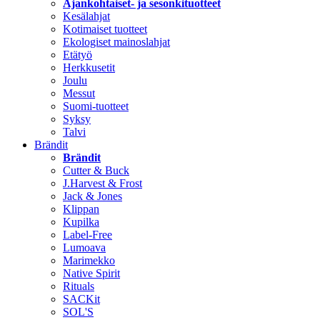
Ajankohtaiset- ja sesonkituotteet
Kesälahjat
Kotimaiset tuotteet
Ekologiset mainoslahjat
Etätyö
Herkkusetit
Joulu
Messut
Suomi-tuotteet
Syksy
Talvi
Brändit
Brändit
Cutter & Buck
J.Harvest & Frost
Jack & Jones
Klippan
Kupilka
Label-Free
Lumoava
Marimekko
Native Spirit
Rituals
SACKit
SOL'S