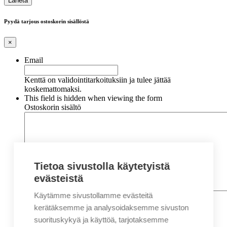
Pyydä tarjous ostoskorin sisällöstä
×
Email
Kenttä on validointitarkoituksiin ja tulee jättää
koskemattomaksi.
This field is hidden when viewing the form
Ostoskorin sisältö
Tietoa sivustolla käytetyistä
evästeistä
Käytämme sivustollamme evästeitä
Nimi
*
Etunimi
kerätäksemme ja analysoidaksemme sivuston
Sukunimi
suorituskykyä ja käyttöä, tarjotaksemme