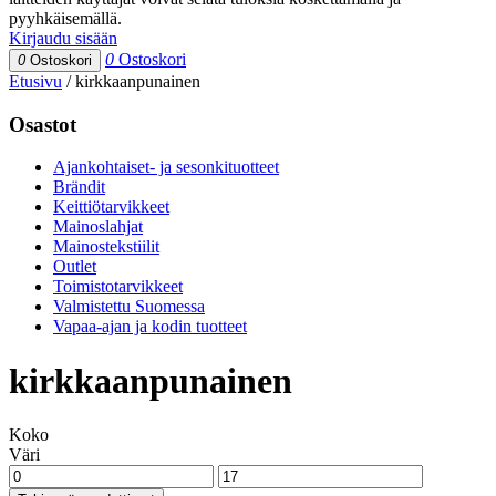
pyyhkäisemällä.
Kirjaudu sisään
0
Ostoskori
0
Ostoskori
Etusivu
/
kirkkaanpunainen
Osastot
Ajankohtaiset- ja sesonkituotteet
Brändit
Keittiötarvikkeet
Mainoslahjat
Mainostekstiilit
Outlet
Toimistotarvikkeet
Valmistettu Suomessa
Vapaa-ajan ja kodin tuotteet
kirkkaanpunainen
Koko
Väri