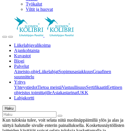
Työkalut
Viltit ja huovat
Liikelahjavalikoima
Ajankohtaista
Kuvastot
Blogi
Palvelut
Aineisto-ohje
Liikelahjat
Sopimusasiakkuus
Graafinen
suunnittelu
Yritys
Yhteystiedot
Tietoa meistä
Vastuullisuus
Sertifikaatit
Eettinen
ohjeistus toimittajille
Asiakastarinat
UKK
Lahjakortti
Haku
Kun tuloksia tulee, voit selata niitä nuolinäppäimillä ylös ja alas ja
siirtyä halutulle sivulle enterin painalluksella. Kosketusnäytöllisten
laitteiden käyttäjät voivat selata tuloksia koskettamalla ja