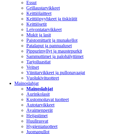
Essut
Grillaustarvikkeet
Keittiölaitteet
Keittiöpyyhkeet ja tiskirätit
Keittiösetit
Leivontatarvikkeet
Mukit ja lasit
Paistomittarit ja munakellot
Patalaput ja pannualuset
Pippurimyllyt ja maustepurkit
Sammuttimet ja palohälyttimet
Tarjoiluastiat
Veitset
Viinitarvikkeet ja pullonavaajat
Vuolukivituotteet
Mainoslahjat
Mainoslahjat
Aurinkolasit
Kustomoitavat tuotteet
Autotarvikkeet
Avaimenperät
Heijastimet
Huulirasvat
Hygieniatuotteet
Juomapullot