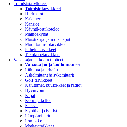
Toimistotarvikkeet
Toimistotarvikkeet
Hiirimatot
Kalenterit
Kansiot
Käyntikorttikotelot
Mainoskynät
Muistikirjat ja muistilaput
Muut toimistotarvikkeet
Puhelintarvikkeet
Tietokonetarvikkeet
Vapaa-ajan ja kodin tuotteet
Vapaa-ajan ja kodin tuotteet
Liikunta ja urheilu
Askelmittarit ja sykemittarit
Golf-tarvikkeet
Kaiuttimet, kuulokkeet ja radiot
Hyvinvointi
Kirjat
Korut ja kellot
Kuksat
Kynttilät ja lyhdyt
Lämpömittarit
Lompakot
Matkatarvikkeet