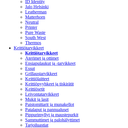
ID Identity
Jalo Helsinki
Leatherman
Matterhorn
Neutral
Printer
Pure Waste
South West
Thermos
Keittiötarvikkeet
Keittiötarvikkeet
Aterimet ja ottimet
Ensiapulaukut ja -tarvikkeet
Essut
Grillaustarvikkeet
Keittiölaitteet
Keittiöpyyhkeet ja tiskirätit
Keittiösetit
Leivontatarvikkeet
Mukit ja lasit
Paistomittarit ja munakellot
Patalaput ja pannualuset
Pippurimyllyt ja maustepurkit
Sammuttimet ja palohälyttimet
Tarjoiluastiat