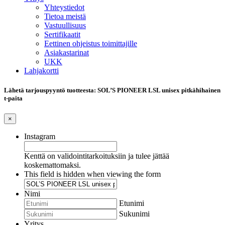
Yhteystiedot
Tietoa meistä
Vastuullisuus
Sertifikaatit
Eettinen ohjeistus toimittajille
Asiakastarinat
UKK
Lahjakortti
Lähetä tarjouspyyntö tuotteesta: SOL’S PIONEER LSL unisex pitkähihainen
t-paita
×
Instagram
Kenttä on validointitarkoituksiin ja tulee jättää
koskemattomaksi.
This field is hidden when viewing the form
Nimi
Etunimi
Sukunimi
Yritys