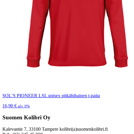
SOL’S PIONEER LSL unisex pitkähihainen t-paita
16,90
€
alv. 0%
Suomen Kolibri Oy
Kalevantie 7, 33100 Tampere kolibri(a)suomenkolibri.fi