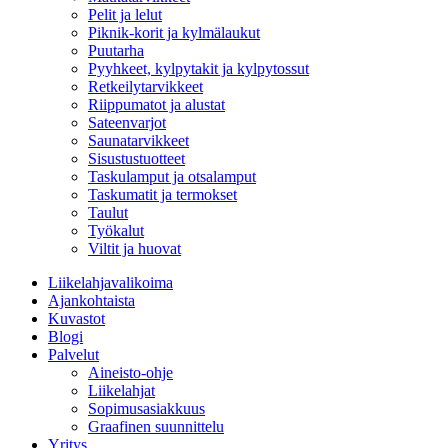
Pelit ja lelut
Piknik-korit ja kylmälaukut
Puutarha
Pyyhkeet, kylpytakit ja kylpytossut
Retkeilytarvikkeet
Riippumatot ja alustat
Sateenvarjot
Saunatarvikkeet
Sisustustuotteet
Taskulamput ja otsalamput
Taskumatit ja termokset
Taulut
Työkalut
Viltit ja huovat
Liikelahjavalikoima
Ajankohtaista
Kuvastot
Blogi
Palvelut
Aineisto-ohje
Liikelahjat
Sopimusasiakkuus
Graafinen suunnittelu
Yritys