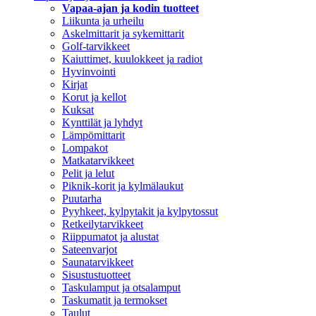
Vapaa-ajan ja kodin tuotteet
Liikunta ja urheilu
Askelmittarit ja sykemittarit
Golf-tarvikkeet
Kaiuttimet, kuulokkeet ja radiot
Hyvinvointi
Kirjat
Korut ja kellot
Kuksat
Kynttilät ja lyhdyt
Lämpömittarit
Lompakot
Matkatarvikkeet
Pelit ja lelut
Piknik-korit ja kylmälaukut
Puutarha
Pyyhkeet, kylpytakit ja kylpytossut
Retkeilytarvikkeet
Riippumatot ja alustat
Sateenvarjot
Saunatarvikkeet
Sisustustuotteet
Taskulamput ja otsalamput
Taskumatit ja termokset
Taulut