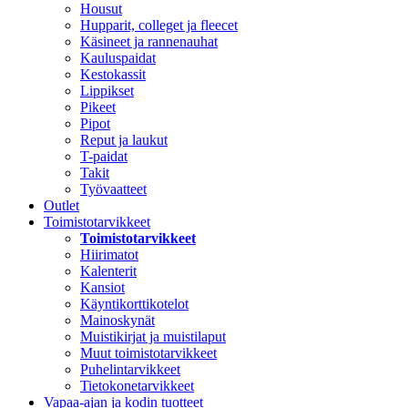
Housut
Hupparit, colleget ja fleecet
Käsineet ja rannenauhat
Kauluspaidat
Kestokassit
Lippikset
Pikeet
Pipot
Reput ja laukut
T-paidat
Takit
Työvaatteet
Outlet
Toimistotarvikkeet
Toimistotarvikkeet
Hiirimatot
Kalenterit
Kansiot
Käyntikorttikotelot
Mainoskynät
Muistikirjat ja muistilaput
Muut toimistotarvikkeet
Puhelintarvikkeet
Tietokonetarvikkeet
Vapaa-ajan ja kodin tuotteet