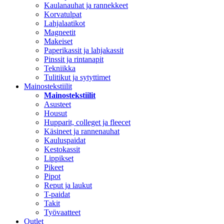
Kaulanauhat ja rannekkeet
Korvatulpat
Lahjalaatikot
Magneetit
Makeiset
Paperikassit ja lahjakassit
Pinssit ja rintanapit
Tekniikka
Tulitikut ja sytyttimet
Mainostekstiilit
Mainostekstiilit
Asusteet
Housut
Hupparit, colleget ja fleecet
Käsineet ja rannenauhat
Kauluspaidat
Kestokassit
Lippikset
Pikeet
Pipot
Reput ja laukut
T-paidat
Takit
Työvaatteet
Outlet