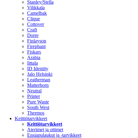
Stanley/Stella
Vilikkala
Camelbak
Clique
Cottover
Craft
Dorre
Finlayson
Firephant
Fiskars
Arabia
Iittala
ID Identity
Jalo Helsinki
Leatherman
Matterhorn
Neutral
Printer
Pure Waste
South West
Thermos
Keittiötarvikkeet
Keittiötarvikkeet
Aterimet ja ottimet
Ensiapulaukut ja -tarvikkeet