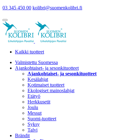
03 345 450 00
kolibri@suomenkolibri.fi
Kaikki tuotteet
Valmistettu Suomessa
Ajankohtaiset- ja sesonkituotteet
Ajankohtaiset- ja sesonkituotteet
Kesälahjat
Kotimaiset tuotteet
Ekologiset mainoslahjat
Etätyö
Herkkusetit
Joulu
Messut
Suomi-tuotteet
Syksy
Talvi
Brändit