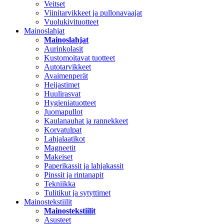
Veitset
Viinitarvikkeet ja pullonavaajat
Vuolukivituotteet
Mainoslahjat
Mainoslahjat
Aurinkolasit
Kustomoitavat tuotteet
Autotarvikkeet
Avaimenperät
Heijastimet
Huulirasvat
Hygieniatuotteet
Juomapullot
Kaulanauhat ja rannekkeet
Korvatulpat
Lahjalaatikot
Magneetit
Makeiset
Paperikassit ja lahjakassit
Pinssit ja rintanapit
Tekniikka
Tulitikut ja sytyttimet
Mainostekstiilit
Mainostekstiilit
Asusteet