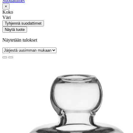
Suodattimet
×
Koko
Väri
Tyhjennä suodattimet
Näytä tuote
Näytetään tulokset