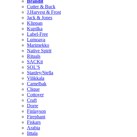
Brändit
Cutter & Buck
J.Harvest & Frost
Jack & Jones
Klippan
Kupilka
Label-Free
Lumoava
Marimekko
Native Spirit
Rituals
SACKit
SOL'S
Stanley/Stella
Vilikkala
Camelbak
Clique
Cottover
Craft
Dorre
Finlayson
Firephant
Fiskars
Arabia
Iittala