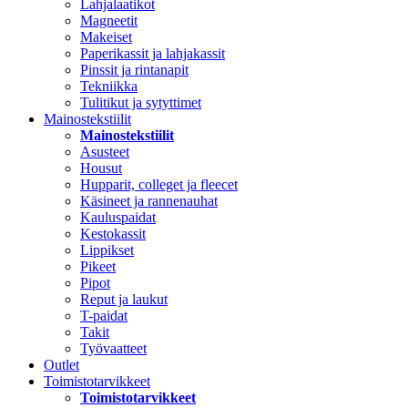
Lahjalaatikot
Magneetit
Makeiset
Paperikassit ja lahjakassit
Pinssit ja rintanapit
Tekniikka
Tulitikut ja sytyttimet
Mainostekstiilit
Mainostekstiilit
Asusteet
Housut
Hupparit, colleget ja fleecet
Käsineet ja rannenauhat
Kauluspaidat
Kestokassit
Lippikset
Pikeet
Pipot
Reput ja laukut
T-paidat
Takit
Työvaatteet
Outlet
Toimistotarvikkeet
Toimistotarvikkeet