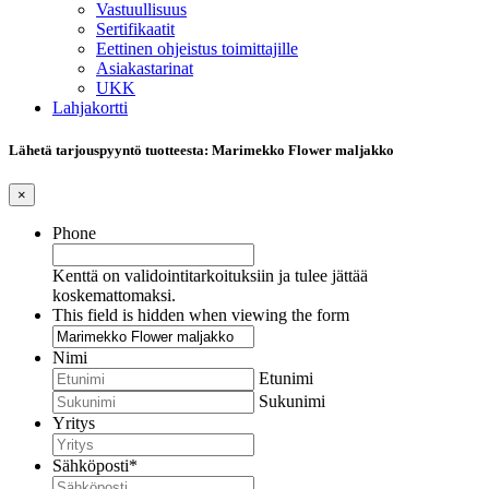
Vastuullisuus
Sertifikaatit
Eettinen ohjeistus toimittajille
Asiakastarinat
UKK
Lahjakortti
Lähetä tarjouspyyntö tuotteesta: Marimekko Flower maljakko
×
Phone
Kenttä on validointitarkoituksiin ja tulee jättää
koskemattomaksi.
This field is hidden when viewing the form
Nimi
Etunimi
Sukunimi
Yritys
Sähköposti
*