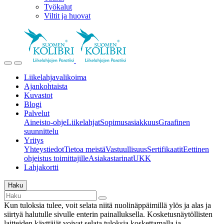
Työkalut
Viltit ja huovat
Liikelahjavalikoima
Ajankohtaista
Kuvastot
Blogi
Palvelut
Aineisto-ohje
Liikelahjat
Sopimusasiakkuus
Graafinen
suunnittelu
Yritys
Yhteystiedot
Tietoa meistä
Vastuullisuus
Sertifikaatit
Eettinen
ohjeistus toimittajille
Asiakastarinat
UKK
Lahjakortti
Haku
Kun tuloksia tulee, voit selata niitä nuolinäppäimillä ylös ja alas ja
siirtyä halutulle sivulle enterin painalluksella. Kosketusnäytöllisten
laitteiden käyttäjät voivat selata tuloksia koskettamalla ja