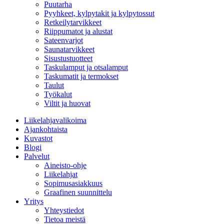
Puutarha
Pyyhkeet, kylpytakit ja kylpytossut
Retkeilytarvikkeet
Riippumatot ja alustat
Sateenvarjot
Saunatarvikkeet
Sisustustuotteet
Taskulamput ja otsalamput
Taskumatit ja termokset
Taulut
Työkalut
Viltit ja huovat
Liikelahjavalikoima
Ajankohtaista
Kuvastot
Blogi
Palvelut
Aineisto-ohje
Liikelahjat
Sopimusasiakkuus
Graafinen suunnittelu
Yritys
Yhteystiedot
Tietoa meistä