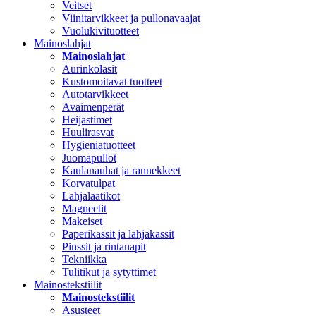
Veitset
Viinitarvikkeet ja pullonavaajat
Vuolukivituotteet
Mainoslahjat
Mainoslahjat
Aurinkolasit
Kustomoitavat tuotteet
Autotarvikkeet
Avaimenperät
Heijastimet
Huulirasvat
Hygieniatuotteet
Juomapullot
Kaulanauhat ja rannekkeet
Korvatulpat
Lahjalaatikot
Magneetit
Makeiset
Paperikassit ja lahjakassit
Pinssit ja rintanapit
Tekniikka
Tulitikut ja sytyttimet
Mainostekstiilit
Mainostekstiilit
Asusteet