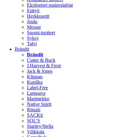
Ekologiset mainoslahjat
Etätyö
Herkkusetit
Joulu
Messut
Suomi-tuotteet
Syksy
Talvi
Brändit
Brändit
Cutter & Buck
J.Harvest & Frost
Jack & Jones
Klippan
Kupilka
Label-Free
Lumoava
Marimekko
Native Spirit
Rituals
SACKit
SOL'S
Stanley/Stella
Vilikkala