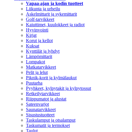
Vapaa-ajan ja kodin tuotteet
Liikunta ja urheilu
Askelmittarit ja sykemittarit
Golf-tarvikkeet
Kaiuttimet, kuulokkeet ja radiot
Hyvinvointi
Kirjat
Korut ja kellot
Kuksat
Kynttilät ja lyhdyt
Lämpömittarit
Lompakot
Matkatarvikkeet
Pelit ja lelut
Piknik-korit ja kylmälaukut
Puutarha
Pyyhkeet, kylpytakit ja kylpytossut
Retkeilytarvikkeet
Riippumatot ja alustat
Sateenvarjot
Saunatarvikkeet
Sisustustuotteet
Taskulamput ja otsalamput
Taskumatit ja termokset
Taulut