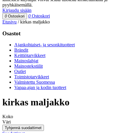
pyyhkäisemällä.
Kirjaudu sisään
0
Ostoskori
0
Ostoskori
Etusivu
/
kirkas maljakko
Osastot
Ajankohtaiset- ja sesonkituotteet
Brändit
Keittiötarvikkeet
Mainoslahjat
Mainostekstiilit
Outlet
Toimistotarvikkeet
Valmistettu Suomessa
Vapaa-ajan ja kodin tuotteet
kirkas maljakko
Koko
Väri
Tyhjennä suodattimet