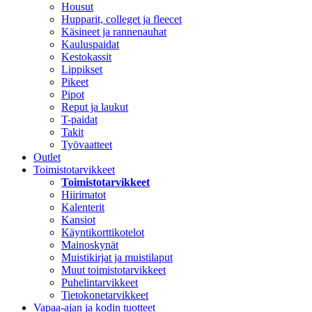
Housut
Hupparit, colleget ja fleecet
Käsineet ja rannenauhat
Kauluspaidat
Kestokassit
Lippikset
Pikeet
Pipot
Reput ja laukut
T-paidat
Takit
Työvaatteet
Outlet
Toimistotarvikkeet
Toimistotarvikkeet
Hiirimatot
Kalenterit
Kansiot
Käyntikorttikotelot
Mainoskynät
Muistikirjat ja muistilaput
Muut toimistotarvikkeet
Puhelintarvikkeet
Tietokonetarvikkeet
Vapaa-ajan ja kodin tuotteet