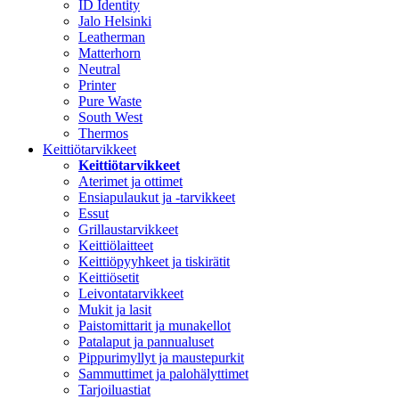
ID Identity
Jalo Helsinki
Leatherman
Matterhorn
Neutral
Printer
Pure Waste
South West
Thermos
Keittiötarvikkeet
Keittiötarvikkeet
Aterimet ja ottimet
Ensiapulaukut ja -tarvikkeet
Essut
Grillaustarvikkeet
Keittiölaitteet
Keittiöpyyhkeet ja tiskirätit
Keittiösetit
Leivontatarvikkeet
Mukit ja lasit
Paistomittarit ja munakellot
Patalaput ja pannualuset
Pippurimyllyt ja maustepurkit
Sammuttimet ja palohälyttimet
Tarjoiluastiat