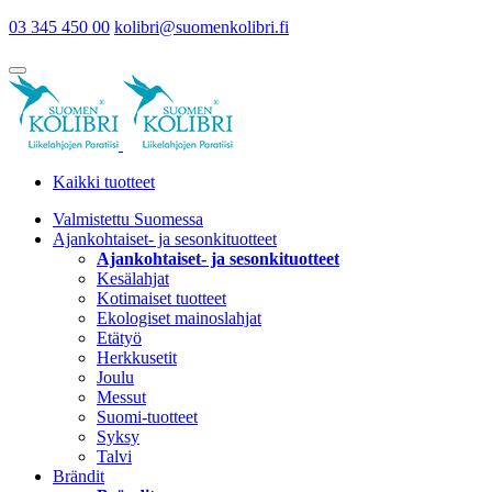
03 345 450 00
kolibri@suomenkolibri.fi
Kaikki tuotteet
Valmistettu Suomessa
Ajankohtaiset- ja sesonkituotteet
Ajankohtaiset- ja sesonkituotteet
Kesälahjat
Kotimaiset tuotteet
Ekologiset mainoslahjat
Etätyö
Herkkusetit
Joulu
Messut
Suomi-tuotteet
Syksy
Talvi
Brändit