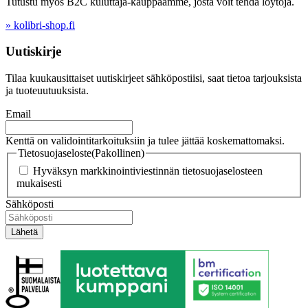
Tutustu myös B2C kuluttaja-kauppaamme, josta voit tehdä löytöjä.
» kolibri-shop.fi
Uutiskirje
Tilaa kuukausittaiset uutiskirjeet sähköpostiisi, saat tietoa tarjouksista
ja tuoteuutuuksista.
Email
Kenttä on validointitarkoituksiin ja tulee jättää koskemattomaksi.
Tietosuojaseloste
(Pakollinen)
Hyväksyn markkinointiviestinnän tietosuojaselosteen
mukaisesti
Sähköposti