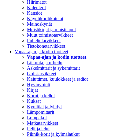
Hiirimatot
Kalenterit
Kansiot
Käyntikorttikotelot
Mainoskynät
Muistikirjat ja muistilaput
Muut toimistotarvikkeet
Puhelintarvikkeet
Tietokonetarvikkeet
Vapaa-ajan ja kodin tuotteet
Vapaa-ajan ja kodin tuotteet
Liikunta ja urheilu
Askelmittarit ja sykemittarit
Golf-tarvikkeet
Kaiuttimet, kuulokkeet ja radiot
Hyvinvointi
Kirjat
Korut ja kellot
Kuksat
Kynttilät ja lyhdyt
Lämpömittarit
Lompakot
Matkatarvikkeet
Pelit ja lelut
Piknik-korit ja kylmälaukut