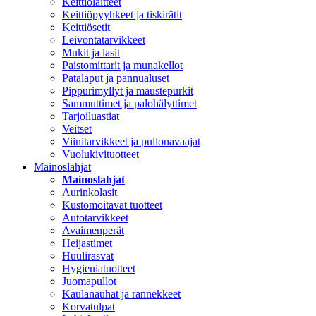
Keittiölaitteet
Keittiöpyyhkeet ja tiskirätit
Keittiösetit
Leivontatarvikkeet
Mukit ja lasit
Paistomittarit ja munakellot
Patalaput ja pannualuset
Pippurimyllyt ja maustepurkit
Sammuttimet ja palohälyttimet
Tarjoiluastiat
Veitset
Viinitarvikkeet ja pullonavaajat
Vuolukivituotteet
Mainoslahjat
Mainoslahjat
Aurinkolasit
Kustomoitavat tuotteet
Autotarvikkeet
Avaimenperät
Heijastimet
Huulirasvat
Hygieniatuotteet
Juomapullot
Kaulanauhat ja rannekkeet
Korvatulpat