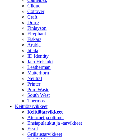
Camelbak
Clique
Cottover
Craft
Dorre
Finlayson
Firephant
Fiskars
Arabia
Iittala
ID Identity
Jalo Helsinki
Leatherman
Matterhorn
Neutral
Printer
Pure Waste
South West
Thermos
Keittiötarvikkeet
Keittiötarvikkeet
Aterimet ja ottimet
Ensiapulaukut ja -tarvikkeet
Essut
Grillaustarvikkeet