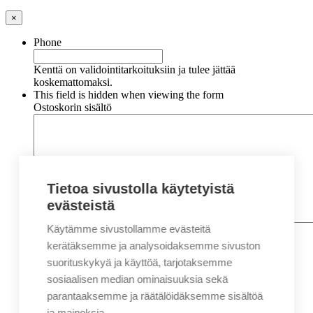
×
Phone
Kenttä on validointitarkoituksiin ja tulee jättää
koskemattomaksi.
This field is hidden when viewing the form
Ostoskorin sisältö
Tietoa sivustolla käytetyistä
evästeistä
Käytämme sivustollamme evästeitä
Nimi
*
Etunimi
kerätäksemme ja analysoidaksemme sivuston
Sukunimi
suorituskykyä ja käyttöä, tarjotaksemme
Yritys
sosiaalisen median ominaisuuksia sekä
parantaaksemme ja räätälöidäksemme sisältöä
Sähköposti
*
ja mainoksia.