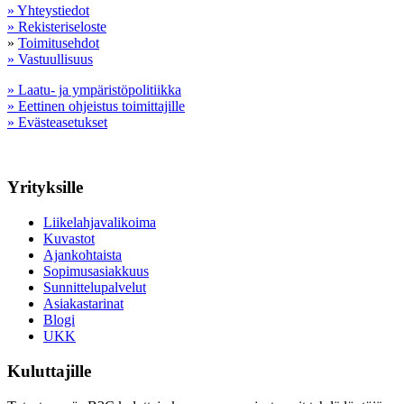
» Yhteystiedot
» Rekisteriseloste
»
Toimitusehdot
» Vastuullisuus
» Laatu- ja ympäristöpolitiikka
» Eettinen ohjeistus toimittajille
» Evästeasetukset
Yrityksille
Liikelahjavalikoima
Kuvastot
Ajankohtaista
Sopimusasiakkuus
Sunnittelupalvelut
Asiakastarinat
Blogi
UKK
Kuluttajille