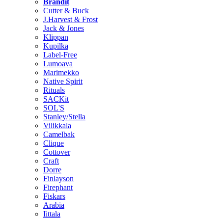
Brändit
Cutter & Buck
J.Harvest & Frost
Jack & Jones
Klippan
Kupilka
Label-Free
Lumoava
Marimekko
Native Spirit
Rituals
SACKit
SOL'S
Stanley/Stella
Vilikkala
Camelbak
Clique
Cottover
Craft
Dorre
Finlayson
Firephant
Fiskars
Arabia
Iittala