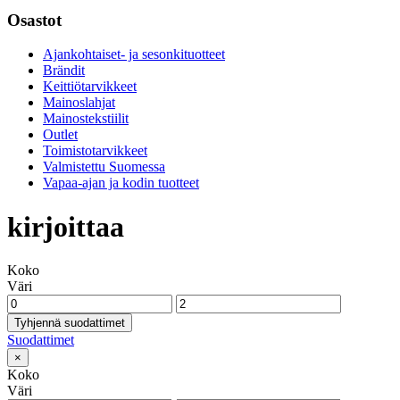
Osastot
Ajankohtaiset- ja sesonkituotteet
Brändit
Keittiötarvikkeet
Mainoslahjat
Mainostekstiilit
Outlet
Toimistotarvikkeet
Valmistettu Suomessa
Vapaa-ajan ja kodin tuotteet
kirjoittaa
Koko
Väri
Tyhjennä suodattimet
Suodattimet
×
Koko
Väri