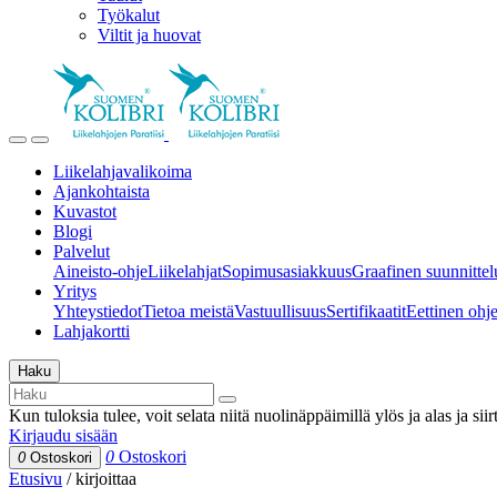
Työkalut
Viltit ja huovat
Liikelahjavalikoima
Ajankohtaista
Kuvastot
Blogi
Palvelut
Aineisto-ohje
Liikelahjat
Sopimusasiakkuus
Graafinen suunnittel
Yritys
Yhteystiedot
Tietoa meistä
Vastuullisuus
Sertifikaatit
Eettinen ohjei
Lahjakortti
Haku
Kun tuloksia tulee, voit selata niitä nuolinäppäimillä ylös ja alas ja si
Kirjaudu sisään
0
Ostoskori
0
Ostoskori
Etusivu
/
kirjoittaa