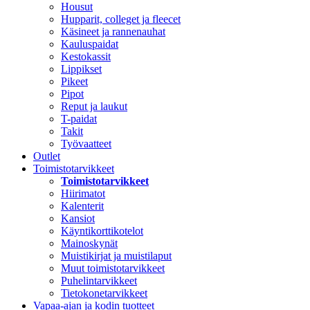
Housut
Hupparit, colleget ja fleecet
Käsineet ja rannenauhat
Kauluspaidat
Kestokassit
Lippikset
Pikeet
Pipot
Reput ja laukut
T-paidat
Takit
Työvaatteet
Outlet
Toimistotarvikkeet
Toimistotarvikkeet
Hiirimatot
Kalenterit
Kansiot
Käyntikorttikotelot
Mainoskynät
Muistikirjat ja muistilaput
Muut toimistotarvikkeet
Puhelintarvikkeet
Tietokonetarvikkeet
Vapaa-ajan ja kodin tuotteet