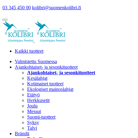
03 345 450 00
kolibri@suomenkolibri.fi
Kaikki tuotteet
Valmistettu Suomessa
Ajankohtaiset- ja sesonkituotteet
Ajankohtaiset- ja sesonkituotteet
Kesälahjat
Kotimaiset tuotteet
Ekologiset mainoslahjat
Etätyö
Herkkusetit
Joulu
Messut
Suomi-tuotteet
Syksy
Talvi
Brändit