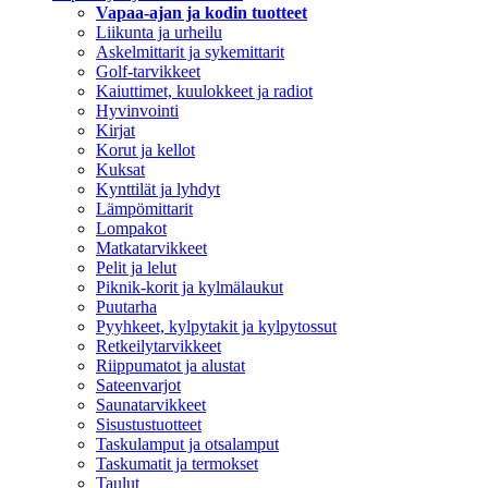
Vapaa-ajan ja kodin tuotteet
Liikunta ja urheilu
Askelmittarit ja sykemittarit
Golf-tarvikkeet
Kaiuttimet, kuulokkeet ja radiot
Hyvinvointi
Kirjat
Korut ja kellot
Kuksat
Kynttilät ja lyhdyt
Lämpömittarit
Lompakot
Matkatarvikkeet
Pelit ja lelut
Piknik-korit ja kylmälaukut
Puutarha
Pyyhkeet, kylpytakit ja kylpytossut
Retkeilytarvikkeet
Riippumatot ja alustat
Sateenvarjot
Saunatarvikkeet
Sisustustuotteet
Taskulamput ja otsalamput
Taskumatit ja termokset
Taulut