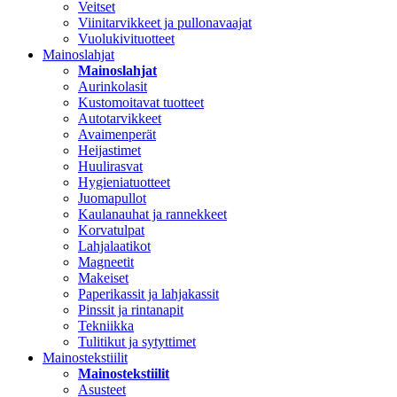
Veitset
Viinitarvikkeet ja pullonavaajat
Vuolukivituotteet
Mainoslahjat
Mainoslahjat
Aurinkolasit
Kustomoitavat tuotteet
Autotarvikkeet
Avaimenperät
Heijastimet
Huulirasvat
Hygieniatuotteet
Juomapullot
Kaulanauhat ja rannekkeet
Korvatulpat
Lahjalaatikot
Magneetit
Makeiset
Paperikassit ja lahjakassit
Pinssit ja rintanapit
Tekniikka
Tulitikut ja sytyttimet
Mainostekstiilit
Mainostekstiilit
Asusteet