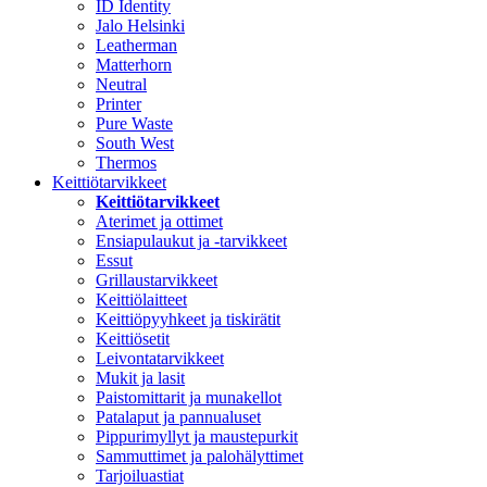
ID Identity
Jalo Helsinki
Leatherman
Matterhorn
Neutral
Printer
Pure Waste
South West
Thermos
Keittiötarvikkeet
Keittiötarvikkeet
Aterimet ja ottimet
Ensiapulaukut ja -tarvikkeet
Essut
Grillaustarvikkeet
Keittiölaitteet
Keittiöpyyhkeet ja tiskirätit
Keittiösetit
Leivontatarvikkeet
Mukit ja lasit
Paistomittarit ja munakellot
Patalaput ja pannualuset
Pippurimyllyt ja maustepurkit
Sammuttimet ja palohälyttimet
Tarjoiluastiat