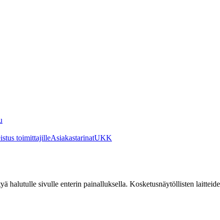
u
stus toimittajille
Asiakastarinat
UKK
irtyä halutulle sivulle enterin painalluksella. Kosketusnäytöllisten laittei