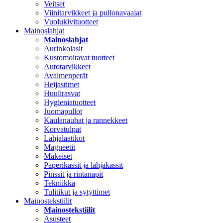
Veitset
Viinitarvikkeet ja pullonavaajat
Vuolukivituotteet
Mainoslahjat
Mainoslahjat
Aurinkolasit
Kustomoitavat tuotteet
Autotarvikkeet
Avaimenperät
Heijastimet
Huulirasvat
Hygieniatuotteet
Juomapullot
Kaulanauhat ja rannekkeet
Korvatulpat
Lahjalaatikot
Magneetit
Makeiset
Paperikassit ja lahjakassit
Pinssit ja rintanapit
Tekniikka
Tulitikut ja sytyttimet
Mainostekstiilit
Mainostekstiilit
Asusteet