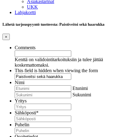
Asiakastarinat
UKK
Lahjakortti
Lähetä tarjouspyyntö tuotteesta: Paistiveitsi sekä haarukka
×
Comments
Kenttä on validointitarkoituksiin ja tulee jättää
koskemattomaksi.
This field is hidden when viewing the form
Nimi
Etunimi
Sukunimi
Yritys
Sähköposti
*
Puhelin
Osoitetiedot