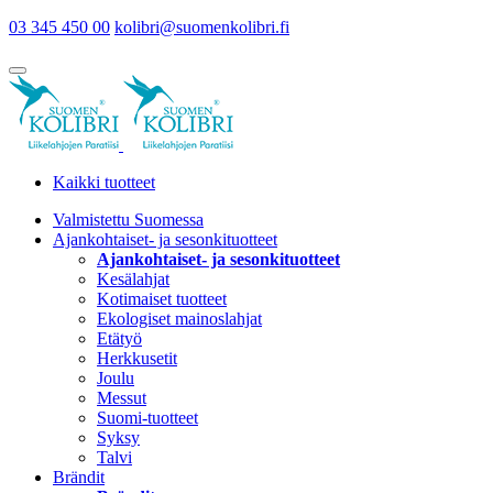
03 345 450 00
kolibri@suomenkolibri.fi
Kaikki tuotteet
Valmistettu Suomessa
Ajankohtaiset- ja sesonkituotteet
Ajankohtaiset- ja sesonkituotteet
Kesälahjat
Kotimaiset tuotteet
Ekologiset mainoslahjat
Etätyö
Herkkusetit
Joulu
Messut
Suomi-tuotteet
Syksy
Talvi
Brändit