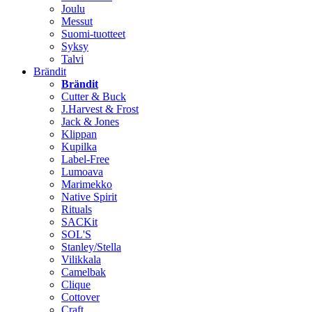
Joulu
Messut
Suomi-tuotteet
Syksy
Talvi
Brändit
Brändit
Cutter & Buck
J.Harvest & Frost
Jack & Jones
Klippan
Kupilka
Label-Free
Lumoava
Marimekko
Native Spirit
Rituals
SACKit
SOL'S
Stanley/Stella
Vilikkala
Camelbak
Clique
Cottover
Craft