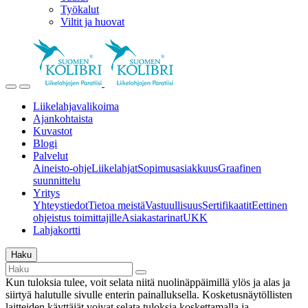
Työkalut
Viltit ja huovat
Liikelahjavalikoima
Ajankohtaista
Kuvastot
Blogi
Palvelut
Aineisto-ohje
Liikelahjat
Sopimusasiakkuus
Graafinen
suunnittelu
Yritys
Yhteystiedot
Tietoa meistä
Vastuullisuus
Sertifikaatit
Eettinen
ohjeistus toimittajille
Asiakastarinat
UKK
Lahjakortti
Haku
Kun tuloksia tulee, voit selata niitä nuolinäppäimillä ylös ja alas ja
siirtyä halutulle sivulle enterin painalluksella. Kosketusnäytöllisten
laitteiden käyttäjät voivat selata tuloksia koskettamalla ja