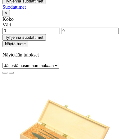
Tyhjennä suodattimet
Suodattimet
×
Koko
Väri
Tyhjennä suodattimet
Näytä tuote
Näytetään tulokset