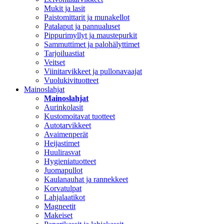
Mukit ja lasit
Paistomittarit ja munakellot
Patalaput ja pannualuset
Pippurimyllyt ja maustepurkit
Sammuttimet ja palohälyttimet
Tarjoiluastiat
Veitset
Viinitarvikkeet ja pullonavaajat
Vuolukivituotteet
Mainoslahjat
Mainoslahjat
Aurinkolasit
Kustomoitavat tuotteet
Autotarvikkeet
Avaimenperät
Heijastimet
Huulirasvat
Hygieniatuotteet
Juomapullot
Kaulanauhat ja rannekkeet
Korvatulpat
Lahjalaatikot
Magneetit
Makeiset