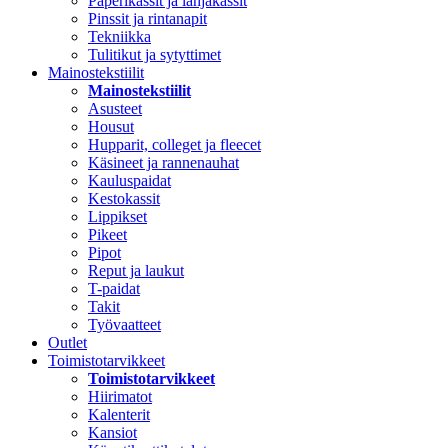
Paperikassit ja lahjakassit
Pinssit ja rintanapit
Tekniikka
Tulitikut ja sytyttimet
Mainostekstiilit
Mainostekstiilit
Asusteet
Housut
Hupparit, colleget ja fleecet
Käsineet ja rannenauhat
Kauluspaidat
Kestokassit
Lippikset
Pikeet
Pipot
Reput ja laukut
T-paidat
Takit
Työvaatteet
Outlet
Toimistotarvikkeet
Toimistotarvikkeet
Hiirimatot
Kalenterit
Kansiot