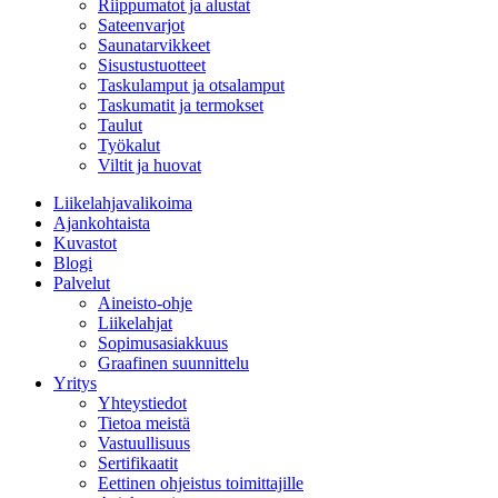
Riippumatot ja alustat
Sateenvarjot
Saunatarvikkeet
Sisustustuotteet
Taskulamput ja otsalamput
Taskumatit ja termokset
Taulut
Työkalut
Viltit ja huovat
Liikelahjavalikoima
Ajankohtaista
Kuvastot
Blogi
Palvelut
Aineisto-ohje
Liikelahjat
Sopimusasiakkuus
Graafinen suunnittelu
Yritys
Yhteystiedot
Tietoa meistä
Vastuullisuus
Sertifikaatit
Eettinen ohjeistus toimittajille