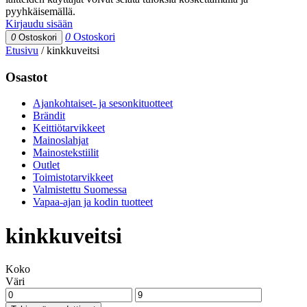
pyyhkäisemällä.
Kirjaudu sisään
0
Ostoskori
0
Ostoskori
Etusivu
/
kinkkuveitsi
Osastot
Ajankohtaiset- ja sesonkituotteet
Brändit
Keittiötarvikkeet
Mainoslahjat
Mainostekstiilit
Outlet
Toimistotarvikkeet
Valmistettu Suomessa
Vapaa-ajan ja kodin tuotteet
kinkkuveitsi
Koko
Väri