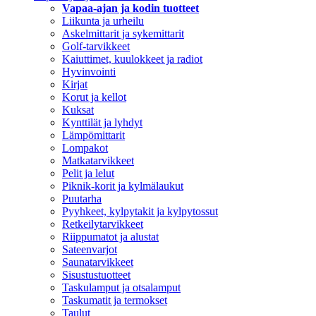
Vapaa-ajan ja kodin tuotteet
Liikunta ja urheilu
Askelmittarit ja sykemittarit
Golf-tarvikkeet
Kaiuttimet, kuulokkeet ja radiot
Hyvinvointi
Kirjat
Korut ja kellot
Kuksat
Kynttilät ja lyhdyt
Lämpömittarit
Lompakot
Matkatarvikkeet
Pelit ja lelut
Piknik-korit ja kylmälaukut
Puutarha
Pyyhkeet, kylpytakit ja kylpytossut
Retkeilytarvikkeet
Riippumatot ja alustat
Sateenvarjot
Saunatarvikkeet
Sisustustuotteet
Taskulamput ja otsalamput
Taskumatit ja termokset
Taulut