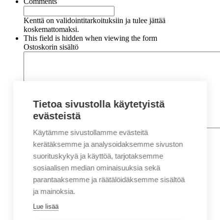
Comments
Kenttä on validointitarkoituksiin ja tulee jättää
koskemattomaksi.
This field is hidden when viewing the form
Ostoskorin sisältö
Tietoa sivustolla käytetyistä
evästeistä
Käytämme sivustollamme evästeitä
Nimi
*
Etunimi
kerätäksemme ja analysoidaksemme sivuston
Sukunimi
suorituskykyä ja käyttöä, tarjotaksemme
Yritys
sosiaalisen median ominaisuuksia sekä
parantaaksemme ja räätälöidäksemme sisältöä
Sähköposti
*
ja mainoksia.
Puhelin
*
Lue lisää