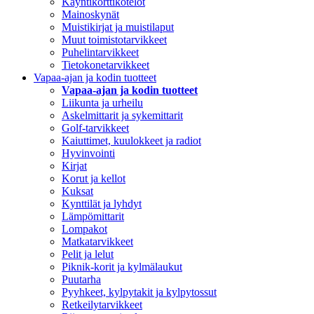
Käyntikorttikotelot
Mainoskynät
Muistikirjat ja muistilaput
Muut toimistotarvikkeet
Puhelintarvikkeet
Tietokonetarvikkeet
Vapaa-ajan ja kodin tuotteet
Vapaa-ajan ja kodin tuotteet
Liikunta ja urheilu
Askelmittarit ja sykemittarit
Golf-tarvikkeet
Kaiuttimet, kuulokkeet ja radiot
Hyvinvointi
Kirjat
Korut ja kellot
Kuksat
Kynttilät ja lyhdyt
Lämpömittarit
Lompakot
Matkatarvikkeet
Pelit ja lelut
Piknik-korit ja kylmälaukut
Puutarha
Pyyhkeet, kylpytakit ja kylpytossut
Retkeilytarvikkeet