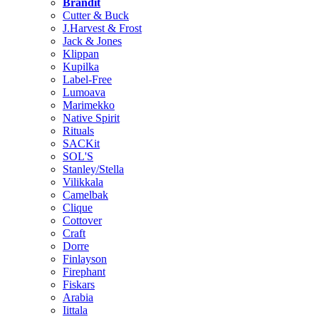
Brändit
Cutter & Buck
J.Harvest & Frost
Jack & Jones
Klippan
Kupilka
Label-Free
Lumoava
Marimekko
Native Spirit
Rituals
SACKit
SOL'S
Stanley/Stella
Vilikkala
Camelbak
Clique
Cottover
Craft
Dorre
Finlayson
Firephant
Fiskars
Arabia
Iittala