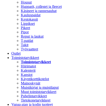
Housut
Hupparit, colleget ja fleecet
Käsineet ja rannenauhat
Kauluspaidat
Kestokassit
Lippikset
Pikeet
Pipot
Reput ja laukut
T-paidat
Takit
Työvaatteet
Outlet
Toimistotarvikkeet
Toimistotarvikkeet
Hiirimatot
Kalenterit
Kansiot
Käyntikorttikotelot
Mainoskynät
Muistikirjat ja muistilaput
Muut toimistotarvikkeet
Puhelintarvikkeet
Tietokonetarvikkeet
Vapaa-ajan ja kodin tuotteet