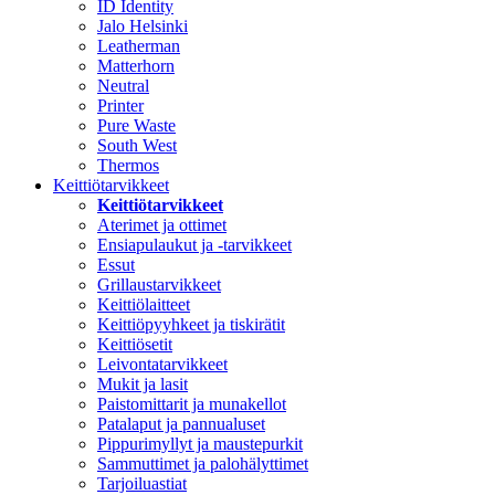
ID Identity
Jalo Helsinki
Leatherman
Matterhorn
Neutral
Printer
Pure Waste
South West
Thermos
Keittiötarvikkeet
Keittiötarvikkeet
Aterimet ja ottimet
Ensiapulaukut ja -tarvikkeet
Essut
Grillaustarvikkeet
Keittiölaitteet
Keittiöpyyhkeet ja tiskirätit
Keittiösetit
Leivontatarvikkeet
Mukit ja lasit
Paistomittarit ja munakellot
Patalaput ja pannualuset
Pippurimyllyt ja maustepurkit
Sammuttimet ja palohälyttimet
Tarjoiluastiat