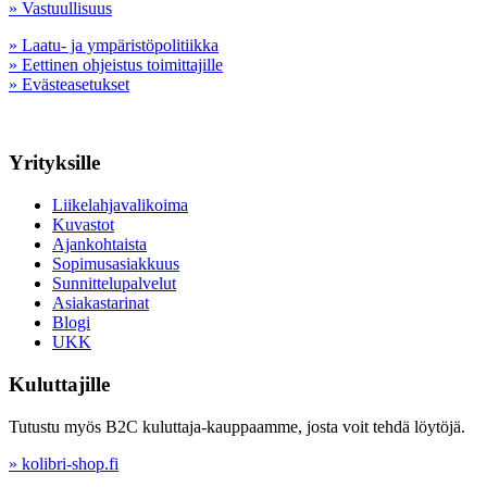
» Vastuullisuus
» Laatu- ja ympäristöpolitiikka
» Eettinen ohjeistus toimittajille
» Evästeasetukset
Yrityksille
Liikelahjavalikoima
Kuvastot
Ajankohtaista
Sopimusasiakkuus
Sunnittelupalvelut
Asiakastarinat
Blogi
UKK
Kuluttajille
Tutustu myös B2C kuluttaja-kauppaamme, josta voit tehdä löytöjä.
» kolibri-shop.fi