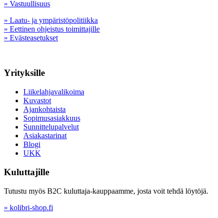
» Vastuullisuus
» Laatu- ja ympäristöpolitiikka
» Eettinen ohjeistus toimittajille
» Evästeasetukset
Yrityksille
Liikelahjavalikoima
Kuvastot
Ajankohtaista
Sopimusasiakkuus
Sunnittelupalvelut
Asiakastarinat
Blogi
UKK
Kuluttajille
Tutustu myös B2C kuluttaja-kauppaamme, josta voit tehdä löytöjä.
» kolibri-shop.fi