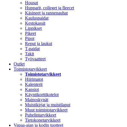
Housut
Hupparit, colleget ja fleecet
Käsineet ja rannenauhat
Kauluspaidat
Kestokassit
Lippikset
Pikeet
Pipot
Reput ja laukut
T-paidat
Takit
Työvaatteet
Outlet
Toimistotarvikkeet
Toimistotarvikkeet
Hiirimatot
Kalenterit
Kansiot
Käyntikorttikotelot
Mainoskynät
Muistikirjat ja muistilaput
Muut toimistotarvikkeet
Puhelintarvikkeet
Tietokonetarvikkeet
Vapaa-ajan ja kodin tuotteet