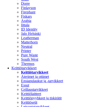
Dorre
Finlayson
Firephant
Fiskars
Arabia
Iittala
ID Identity
Jalo Helsinki
Leatherman
Matterhorn
Neutral
Printer
Pure Waste
South West
Thermos
Keittiötarvikkeet
Keittiötarvikkeet
Aterimet ja ottimet
Ensiapulaukut ja -tarvikkeet
Essut
Grillaustarvikkeet
Keittiölaitteet
Keittiöpyyhkeet ja tiskirätit
Keittiösetit
Leivontatarvikkeet