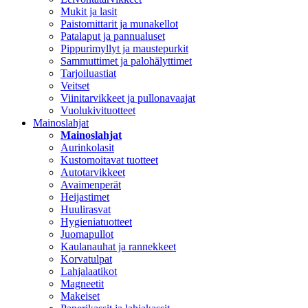
Mukit ja lasit
Paistomittarit ja munakellot
Patalaput ja pannualuset
Pippurimyllyt ja maustepurkit
Sammuttimet ja palohälyttimet
Tarjoiluastiat
Veitset
Viinitarvikkeet ja pullonavaajat
Vuolukivituotteet
Mainoslahjat
Mainoslahjat
Aurinkolasit
Kustomoitavat tuotteet
Autotarvikkeet
Avaimenperät
Heijastimet
Huulirasvat
Hygieniatuotteet
Juomapullot
Kaulanauhat ja rannekkeet
Korvatulpat
Lahjalaatikot
Magneetit
Makeiset