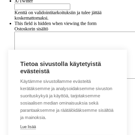
X/Twitter
Kenttä on validointitarkoituksiin ja tulee jättää
koskemattomaksi.
This field is hidden when viewing the form
Ostoskorin sisältö
Tietoa sivustolla käytetyistä
evästeistä
Käytämme sivustollamme evästeitä
Nimi
*
Etunimi
kerätäksemme ja analysoidaksemme sivuston
Sukunimi
suorituskykyä ja käyttöä, tarjotaksemme
Yritys
sosiaalisen median ominaisuuksia sekä
parantaaksemme ja räätälöidäksemme sisältöä
Sähköposti
*
ja mainoksia.
Puhelin
*
Lue lisää