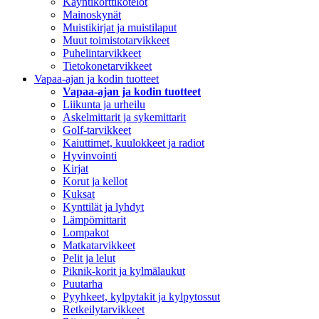
Käyntikorttikotelot
Mainoskynät
Muistikirjat ja muistilaput
Muut toimistotarvikkeet
Puhelintarvikkeet
Tietokonetarvikkeet
Vapaa-ajan ja kodin tuotteet
Vapaa-ajan ja kodin tuotteet
Liikunta ja urheilu
Askelmittarit ja sykemittarit
Golf-tarvikkeet
Kaiuttimet, kuulokkeet ja radiot
Hyvinvointi
Kirjat
Korut ja kellot
Kuksat
Kynttilät ja lyhdyt
Lämpömittarit
Lompakot
Matkatarvikkeet
Pelit ja lelut
Piknik-korit ja kylmälaukut
Puutarha
Pyyhkeet, kylpytakit ja kylpytossut
Retkeilytarvikkeet