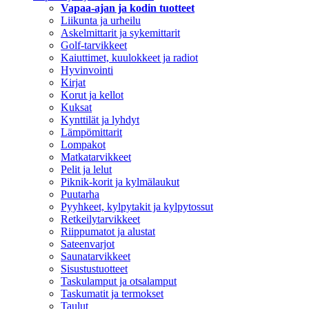
Vapaa-ajan ja kodin tuotteet
Liikunta ja urheilu
Askelmittarit ja sykemittarit
Golf-tarvikkeet
Kaiuttimet, kuulokkeet ja radiot
Hyvinvointi
Kirjat
Korut ja kellot
Kuksat
Kynttilät ja lyhdyt
Lämpömittarit
Lompakot
Matkatarvikkeet
Pelit ja lelut
Piknik-korit ja kylmälaukut
Puutarha
Pyyhkeet, kylpytakit ja kylpytossut
Retkeilytarvikkeet
Riippumatot ja alustat
Sateenvarjot
Saunatarvikkeet
Sisustustuotteet
Taskulamput ja otsalamput
Taskumatit ja termokset
Taulut