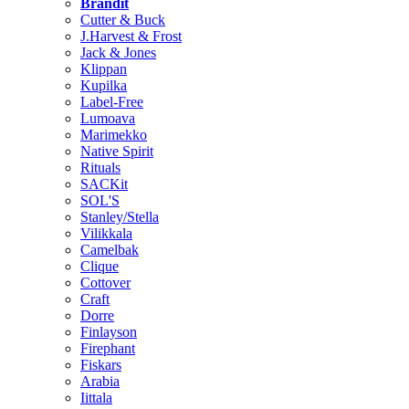
Brändit
Cutter & Buck
J.Harvest & Frost
Jack & Jones
Klippan
Kupilka
Label-Free
Lumoava
Marimekko
Native Spirit
Rituals
SACKit
SOL'S
Stanley/Stella
Vilikkala
Camelbak
Clique
Cottover
Craft
Dorre
Finlayson
Firephant
Fiskars
Arabia
Iittala