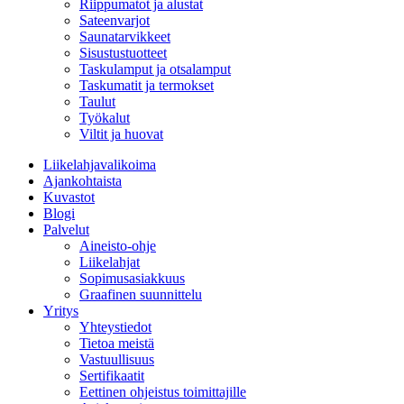
Riippumatot ja alustat
Sateenvarjot
Saunatarvikkeet
Sisustustuotteet
Taskulamput ja otsalamput
Taskumatit ja termokset
Taulut
Työkalut
Viltit ja huovat
Liikelahjavalikoima
Ajankohtaista
Kuvastot
Blogi
Palvelut
Aineisto-ohje
Liikelahjat
Sopimusasiakkuus
Graafinen suunnittelu
Yritys
Yhteystiedot
Tietoa meistä
Vastuullisuus
Sertifikaatit
Eettinen ohjeistus toimittajille