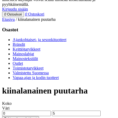
pyyhkäisemällä.
Kirjaudu sisään
0
Ostoskori
0
Ostoskori
Etusivu
/
kiinalanainen puutarha
Osastot
Ajankohtaiset- ja sesonkituotteet
Brändit
Keittiötarvikkeet
Mainoslahjat
Mainostekstiilit
Outlet
Toimistotarvikkeet
Valmistettu Suomessa
Vapaa-ajan ja kodin tuotteet
kiinalanainen puutarha
Koko
Väri