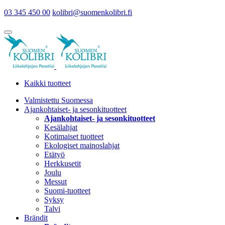
03 345 450 00
kolibri@suomenkolibri.fi
Kaikki tuotteet
Valmistettu Suomessa
Ajankohtaiset- ja sesonkituotteet
Ajankohtaiset- ja sesonkituotteet
Kesälahjat
Kotimaiset tuotteet
Ekologiset mainoslahjat
Etätyö
Herkkusetit
Joulu
Messut
Suomi-tuotteet
Syksy
Talvi
Brändit