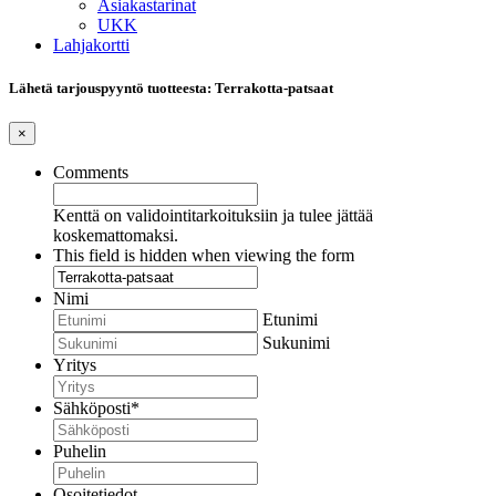
Asiakastarinat
UKK
Lahjakortti
Lähetä tarjouspyyntö tuotteesta: Terrakotta-patsaat
×
Comments
Kenttä on validointitarkoituksiin ja tulee jättää
koskemattomaksi.
This field is hidden when viewing the form
Nimi
Etunimi
Sukunimi
Yritys
Sähköposti
*
Puhelin
Osoitetiedot