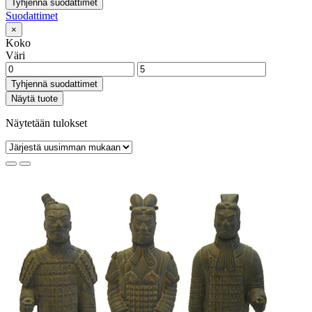
Tyhjennä suodattimet
Suodattimet
×
Koko
Väri
Tyhjennä suodattimet
Näytä tuote
Näytetään tulokset