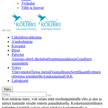
Työkalut
Viltit ja huovat
Liikelahjavalikoima
Ajankohtaista
Kuvastot
Blogi
Palvelut
Aineisto-ohje
Liikelahjat
Sopimusasiakkuus
Graafinen
suunnittelu
Yritys
Yhteystiedot
Tietoa meistä
Vastuullisuus
Sertifikaatit
Eettinen
ohjeistus toimittajille
Asiakastarinat
UKK
Lahjakortti
Haku
Kun tuloksia tulee, voit selata niitä nuolinäppäimillä ylös ja alas ja
siirtyä halutulle sivulle enterin painalluksella. Kosketusnäytöllisten
laitteiden käyttäjät voivat selata tuloksia koskettamalla ja