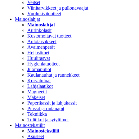
Veitset
Viinitarvikkeet ja pullonavaajat
Vuolukivituotteet
Mainoslahjat
Mainoslahjat
Aurinkolasit
Kustomoitavat tuotteet
Autotarvikkeet
Avaimenperät
Heijastimet
Huulirasvat
Hygieniatuotteet
Juomapullot
Kaulanauhat ja rannekkeet
Korvatulpat
Lahjalaatikot
Magneetit
Makeiset
Paperikassit ja lahjakassit
Pinssit ja rintanapit
Tekniikka
Tulitikut ja sytyttimet
Mainostekstiilit
Mainostekstiilit
Asusteet