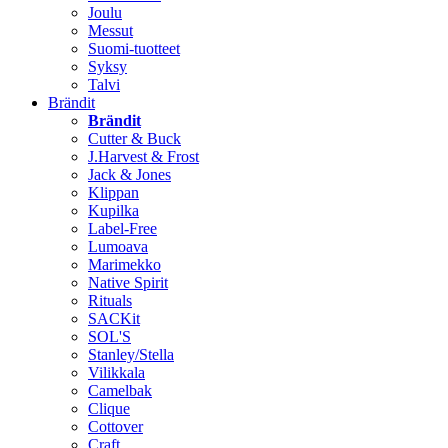
Joulu
Messut
Suomi-tuotteet
Syksy
Talvi
Brändit
Brändit
Cutter & Buck
J.Harvest & Frost
Jack & Jones
Klippan
Kupilka
Label-Free
Lumoava
Marimekko
Native Spirit
Rituals
SACKit
SOL'S
Stanley/Stella
Vilikkala
Camelbak
Clique
Cottover
Craft