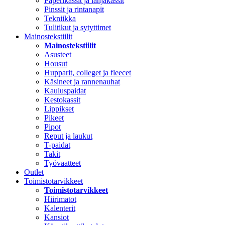
Paperikassit ja lahjakassit
Pinssit ja rintanapit
Tekniikka
Tulitikut ja sytyttimet
Mainostekstiilit
Mainostekstiilit
Asusteet
Housut
Hupparit, colleget ja fleecet
Käsineet ja rannenauhat
Kauluspaidat
Kestokassit
Lippikset
Pikeet
Pipot
Reput ja laukut
T-paidat
Takit
Työvaatteet
Outlet
Toimistotarvikkeet
Toimistotarvikkeet
Hiirimatot
Kalenterit
Kansiot