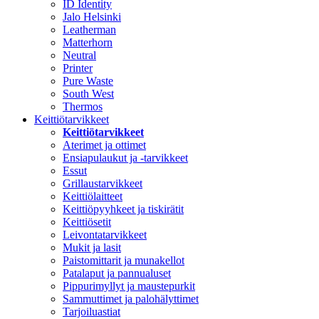
ID Identity
Jalo Helsinki
Leatherman
Matterhorn
Neutral
Printer
Pure Waste
South West
Thermos
Keittiötarvikkeet
Keittiötarvikkeet
Aterimet ja ottimet
Ensiapulaukut ja -tarvikkeet
Essut
Grillaustarvikkeet
Keittiölaitteet
Keittiöpyyhkeet ja tiskirätit
Keittiösetit
Leivontatarvikkeet
Mukit ja lasit
Paistomittarit ja munakellot
Patalaput ja pannualuset
Pippurimyllyt ja maustepurkit
Sammuttimet ja palohälyttimet
Tarjoiluastiat