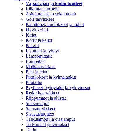
Vapaa-ajan ja kodin tuotteet
Liikunta ja urheilu
Askelmittarit ja sykemittarit
Golf-tarvikkeet
Kaiuttimet, kuulokkeet ja radiot
Hyvinvointi
Kirjat
Korut ja kellot
Kuksat
Kynttilät ja lyhdyt
Lämpömittarit
Lompakot
Matkatarvikkeet
Pelit ja lelut
Piknik-korit ja kylmälaukut
Puutarha
Pyyhkeet, kylpytakit ja kylpytossut
Retkeilytarvikkeet
Riippumatot ja alustat
Sateenvarjot
Saunatarvikkeet
Sisustustuotteet
Taskulamput ja otsalamput
Taskumatit ja termokset
Taulut