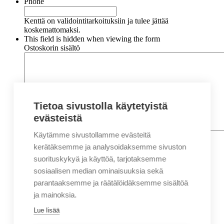
Phone
Kenttä on validointitarkoituksiin ja tulee jättää
koskemattomaksi.
This field is hidden when viewing the form
Ostoskorin sisältö
Tietoa sivustolla käytetyistä
evästeistä
Käytämme sivustollamme evästeitä
Nimi
*
Etunimi
kerätäksemme ja analysoidaksemme sivuston
Sukunimi
suorituskykyä ja käyttöä, tarjotaksemme
Yritys
sosiaalisen median ominaisuuksia sekä
parantaaksemme ja räätälöidäksemme sisältöä
Sähköposti
*
ja mainoksia.
Puhelin
*
Lue lisää