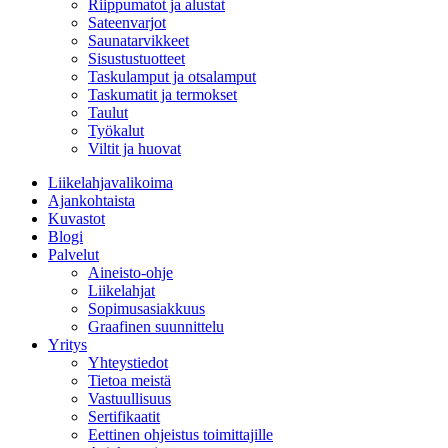
Riippumatot ja alustat
Sateenvarjot
Saunatarvikkeet
Sisustustuotteet
Taskulamput ja otsalamput
Taskumatit ja termokset
Taulut
Työkalut
Viltit ja huovat
Liikelahjavalikoima
Ajankohtaista
Kuvastot
Blogi
Palvelut
Aineisto-ohje
Liikelahjat
Sopimusasiakkuus
Graafinen suunnittelu
Yritys
Yhteystiedot
Tietoa meistä
Vastuullisuus
Sertifikaatit
Eettinen ohjeistus toimittajille