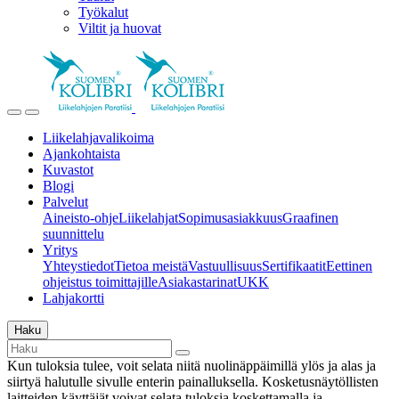
Työkalut
Viltit ja huovat
Liikelahjavalikoima
Ajankohtaista
Kuvastot
Blogi
Palvelut
Aineisto-ohje
Liikelahjat
Sopimusasiakkuus
Graafinen
suunnittelu
Yritys
Yhteystiedot
Tietoa meistä
Vastuullisuus
Sertifikaatit
Eettinen
ohjeistus toimittajille
Asiakastarinat
UKK
Lahjakortti
Haku
Kun tuloksia tulee, voit selata niitä nuolinäppäimillä ylös ja alas ja
siirtyä halutulle sivulle enterin painalluksella. Kosketusnäytöllisten
laitteiden käyttäjät voivat selata tuloksia koskettamalla ja