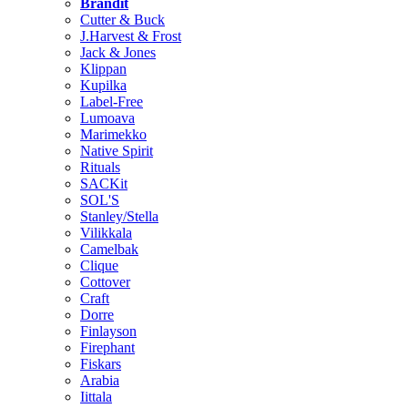
Brändit
Cutter & Buck
J.Harvest & Frost
Jack & Jones
Klippan
Kupilka
Label-Free
Lumoava
Marimekko
Native Spirit
Rituals
SACKit
SOL'S
Stanley/Stella
Vilikkala
Camelbak
Clique
Cottover
Craft
Dorre
Finlayson
Firephant
Fiskars
Arabia
Iittala