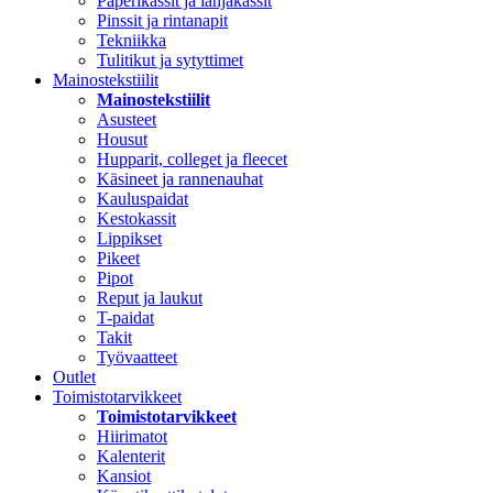
Paperikassit ja lahjakassit
Pinssit ja rintanapit
Tekniikka
Tulitikut ja sytyttimet
Mainostekstiilit
Mainostekstiilit
Asusteet
Housut
Hupparit, colleget ja fleecet
Käsineet ja rannenauhat
Kauluspaidat
Kestokassit
Lippikset
Pikeet
Pipot
Reput ja laukut
T-paidat
Takit
Työvaatteet
Outlet
Toimistotarvikkeet
Toimistotarvikkeet
Hiirimatot
Kalenterit
Kansiot