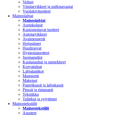
Veitset
Viinitarvikkeet ja pullonavaajat
Vuolukivituotteet
Mainoslahjat
Mainoslahjat
Aurinkolasit
Kustomoitavat tuotteet
Autotarvikkeet
Avaimenperät
Heijastimet
Huulirasvat
Hygieniatuotteet
Juomapullot
Kaulanauhat ja rannekkeet
Korvatulpat
Lahjalaatikot
Magneetit
Makeiset
Paperikassit ja lahjakassit
Pinssit ja rintanapit
Tekniikka
Tulitikut ja sytyttimet
Mainostekstiilit
Mainostekstiilit
Asusteet