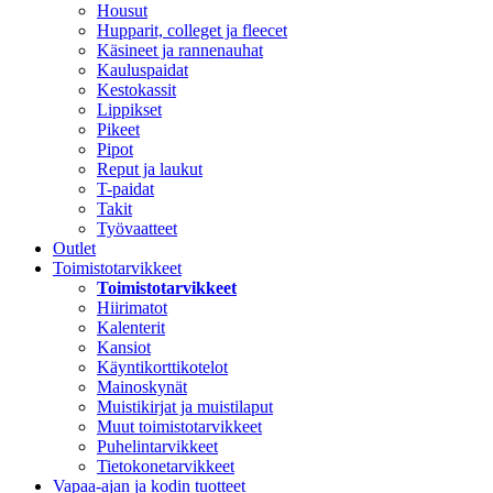
Housut
Hupparit, colleget ja fleecet
Käsineet ja rannenauhat
Kauluspaidat
Kestokassit
Lippikset
Pikeet
Pipot
Reput ja laukut
T-paidat
Takit
Työvaatteet
Outlet
Toimistotarvikkeet
Toimistotarvikkeet
Hiirimatot
Kalenterit
Kansiot
Käyntikorttikotelot
Mainoskynät
Muistikirjat ja muistilaput
Muut toimistotarvikkeet
Puhelintarvikkeet
Tietokonetarvikkeet
Vapaa-ajan ja kodin tuotteet