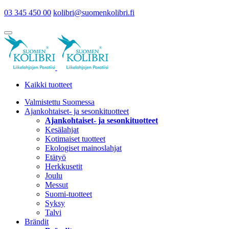
03 345 450 00
kolibri@suomenkolibri.fi
Kaikki tuotteet
Valmistettu Suomessa
Ajankohtaiset- ja sesonkituotteet
Ajankohtaiset- ja sesonkituotteet
Kesälahjat
Kotimaiset tuotteet
Ekologiset mainoslahjat
Etätyö
Herkkusetit
Joulu
Messut
Suomi-tuotteet
Syksy
Talvi
Brändit