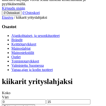
pyyhkäisemällä.
Kirjaudu sisään
0
Ostoskori
0
Ostoskori
Etusivu
/
kiikarit yrityslahjaksi
Osastot
Ajankohtaiset- ja sesonkituotteet
Brändit
Keittiötarvikkeet
Mainoslahjat
Mainostekstiilit
Outlet
Toimistotarvikkeet
Valmistettu Suomessa
Vapaa-ajan ja kodin tuotteet
kiikarit yrityslahjaksi
Koko
Väri