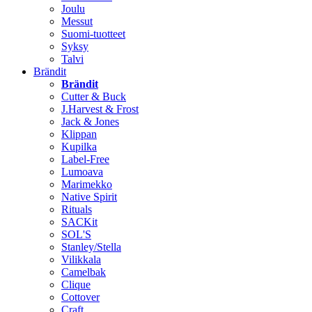
Joulu
Messut
Suomi-tuotteet
Syksy
Talvi
Brändit
Brändit
Cutter & Buck
J.Harvest & Frost
Jack & Jones
Klippan
Kupilka
Label-Free
Lumoava
Marimekko
Native Spirit
Rituals
SACKit
SOL'S
Stanley/Stella
Vilikkala
Camelbak
Clique
Cottover
Craft