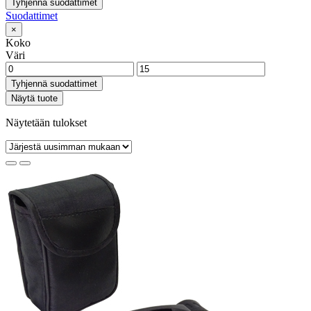
Tyhjennä suodattimet
Suodattimet
×
Koko
Väri
Tyhjennä suodattimet
Näytä tuote
Näytetään tulokset