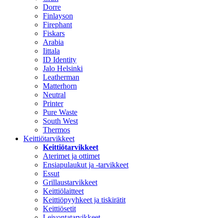
Dorre
Finlayson
Firephant
Fiskars
Arabia
Iittala
ID Identity
Jalo Helsinki
Leatherman
Matterhorn
Neutral
Printer
Pure Waste
South West
Thermos
Keittiötarvikkeet
Keittiötarvikkeet
Aterimet ja ottimet
Ensiapulaukut ja -tarvikkeet
Essut
Grillaustarvikkeet
Keittiölaitteet
Keittiöpyyhkeet ja tiskirätit
Keittiösetit
Leivontatarvikkeet