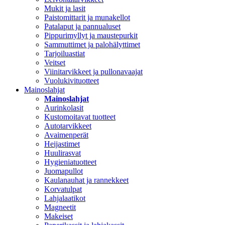
Mukit ja lasit
Paistomittarit ja munakellot
Patalaput ja pannualuset
Pippurimyllyt ja maustepurkit
Sammuttimet ja palohälyttimet
Tarjoiluastiat
Veitset
Viinitarvikkeet ja pullonavaajat
Vuolukivituotteet
Mainoslahjat
Mainoslahjat
Aurinkolasit
Kustomoitavat tuotteet
Autotarvikkeet
Avaimenperät
Heijastimet
Huulirasvat
Hygieniatuotteet
Juomapullot
Kaulanauhat ja rannekkeet
Korvatulpat
Lahjalaatikot
Magneetit
Makeiset