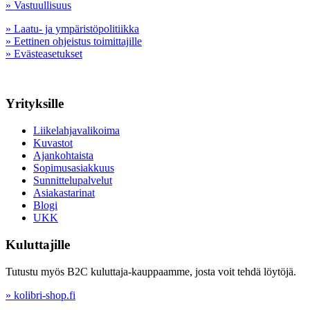
» Vastuullisuus
» Laatu- ja ympäristöpolitiikka
» Eettinen ohjeistus toimittajille
» Evästeasetukset
Yrityksille
Liikelahjavalikoima
Kuvastot
Ajankohtaista
Sopimusasiakkuus
Sunnittelupalvelut
Asiakastarinat
Blogi
UKK
Kuluttajille
Tutustu myös B2C kuluttaja-kauppaamme, josta voit tehdä löytöjä.
» kolibri-shop.fi