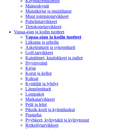
Käyntikorttikotelot
Mainoskynät
Muistikirjat ja muistilaput
Muut toimistotarvikkeet
Puhelintarvikkeet
Tietokonetarvikkeet
Vapaa-ajan ja kodin tuotteet
Vapaa-ajan ja kodin tuotteet
Liikunta ja urheilu
Askelmittarit ja sykemittarit
Golf-tarvikkeet
Kaiuttimet, kuulokkeet ja radiot
Hyvinvointi
Kirjat
Korut ja kellot
Kuksat
Kynttilät ja lyhdyt
Lämpömittarit
Lompakot
Matkatarvikkeet
Pelit ja lelut
Piknik-korit ja kylmälaukut
Puutarha
Pyyhkeet, kylpytakit ja kylpytossut
Retkeilytarvikkeet