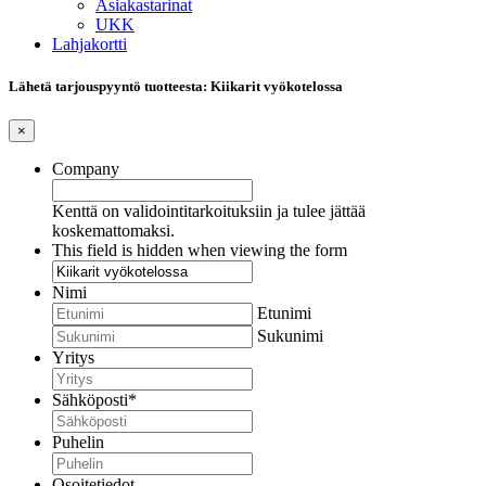
Asiakastarinat
UKK
Lahjakortti
Lähetä tarjouspyyntö tuotteesta: Kiikarit vyökotelossa
×
Company
Kenttä on validointitarkoituksiin ja tulee jättää
koskemattomaksi.
This field is hidden when viewing the form
Nimi
Etunimi
Sukunimi
Yritys
Sähköposti
*
Puhelin
Osoitetiedot