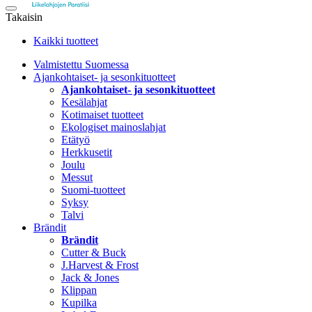
Takaisin
Kaikki tuotteet
Valmistettu Suomessa
Ajankohtaiset- ja sesonkituotteet
Ajankohtaiset- ja sesonkituotteet
Kesälahjat
Kotimaiset tuotteet
Ekologiset mainoslahjat
Etätyö
Herkkusetit
Joulu
Messut
Suomi-tuotteet
Syksy
Talvi
Brändit
Brändit
Cutter & Buck
J.Harvest & Frost
Jack & Jones
Klippan
Kupilka