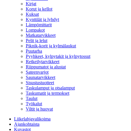
Kirjat
Korut ja kellot
Kuksat
Kynttilät ja lyhdyt
Lämpömittarit
Lompakot
Matkatarvikkeet
Pelit ja lelut
Piknik-korit ja kylmälaukut
Puutarha
Pyyhkeet, kylpytakit ja kylpytossut
Retkeilytarvikkeet
Riippumatot ja alustat
Sateenvarjot
Saunatarvikkeet
Sisustustuotteet
Taskulamput ja otsalamput
Taskumatit ja termokset
Taulut
Työkalut
Viltit ja huovat
Liikelahjavalikoima
Ajankohtaista
Kuvastot