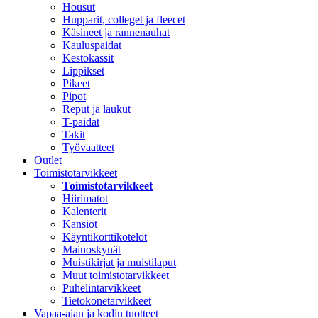
Housut
Hupparit, colleget ja fleecet
Käsineet ja rannenauhat
Kauluspaidat
Kestokassit
Lippikset
Pikeet
Pipot
Reput ja laukut
T-paidat
Takit
Työvaatteet
Outlet
Toimistotarvikkeet
Toimistotarvikkeet
Hiirimatot
Kalenterit
Kansiot
Käyntikorttikotelot
Mainoskynät
Muistikirjat ja muistilaput
Muut toimistotarvikkeet
Puhelintarvikkeet
Tietokonetarvikkeet
Vapaa-ajan ja kodin tuotteet