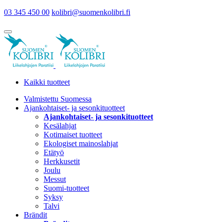
03 345 450 00
kolibri@suomenkolibri.fi
Kaikki tuotteet
Valmistettu Suomessa
Ajankohtaiset- ja sesonkituotteet
Ajankohtaiset- ja sesonkituotteet
Kesälahjat
Kotimaiset tuotteet
Ekologiset mainoslahjat
Etätyö
Herkkusetit
Joulu
Messut
Suomi-tuotteet
Syksy
Talvi
Brändit