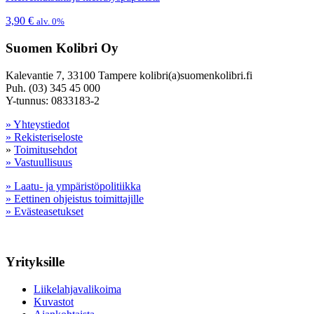
3,90
€
alv. 0%
Suomen Kolibri Oy
Kalevantie 7, 33100 Tampere kolibri(a)suomenkolibri.fi
Puh. (03) 345 45 000
Y-tunnus: 0833183-2
» Yhteystiedot
» Rekisteriseloste
»
Toimitusehdot
» Vastuullisuus
» Laatu- ja ympäristöpolitiikka
» Eettinen ohjeistus toimittajille
» Evästeasetukset
Yrityksille
Liikelahjavalikoima
Kuvastot