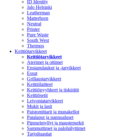
ID Identity
Jalo Helsinki
Leatherman
Matterhorn
Neutral
Printer
Pure Waste
South West
Thermos
Keittiötarvikkeet
Keittiötarvikkeet
Aterimet ja ottimet
Ensiapulaukut ja -tarvikkeet
Essut
Grillaustarvikkeet
Keittiölaitteet
Keittiöpyyhkeet ja tiskirätit
Keittiösetit
Leivontatarvikkeet
Mukit ja lasit
Paistomittarit ja munakellot
Patalaput ja pannualuset
Pippurimyllyt ja maustepurkit
Sammuttimet ja palohälyttimet
Tarjoiluastiat