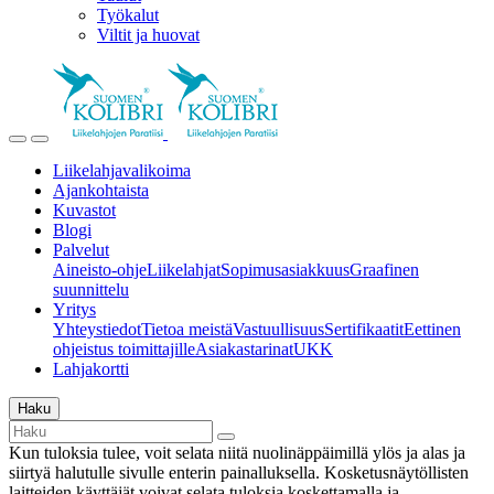
Työkalut
Viltit ja huovat
Liikelahjavalikoima
Ajankohtaista
Kuvastot
Blogi
Palvelut
Aineisto-ohje
Liikelahjat
Sopimusasiakkuus
Graafinen
suunnittelu
Yritys
Yhteystiedot
Tietoa meistä
Vastuullisuus
Sertifikaatit
Eettinen
ohjeistus toimittajille
Asiakastarinat
UKK
Lahjakortti
Haku
Kun tuloksia tulee, voit selata niitä nuolinäppäimillä ylös ja alas ja
siirtyä halutulle sivulle enterin painalluksella. Kosketusnäytöllisten
laitteiden käyttäjät voivat selata tuloksia koskettamalla ja