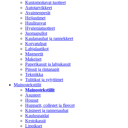
Kustomoitavat tuotteet
Autotarvikkeet
Avaimenperät
Heijastimet
Huulirasvat
Hygieniatuotteet
Juomapullot
Kaulanauhat ja rannekkeet
Korvatulpat
Lahjalaatikot
Magneetit
Makeiset
Paperikassit ja lahjakassit
Pinssit ja rintanapit
Tekniikka
Tulitikut ja sytyttimet
Mainostekstiilit
Mainostekstiilit
Asusteet
Housut
Hupparit, colleget ja fleecet
Käsineet ja rannenauhat
Kauluspaidat
Kestokassit
Lippikset