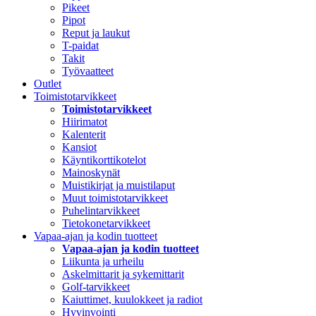
Pikeet
Pipot
Reput ja laukut
T-paidat
Takit
Työvaatteet
Outlet
Toimistotarvikkeet
Toimistotarvikkeet
Hiirimatot
Kalenterit
Kansiot
Käyntikorttikotelot
Mainoskynät
Muistikirjat ja muistilaput
Muut toimistotarvikkeet
Puhelintarvikkeet
Tietokonetarvikkeet
Vapaa-ajan ja kodin tuotteet
Vapaa-ajan ja kodin tuotteet
Liikunta ja urheilu
Askelmittarit ja sykemittarit
Golf-tarvikkeet
Kaiuttimet, kuulokkeet ja radiot
Hyvinvointi