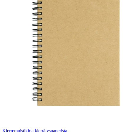
Kierremuistikirja kierrätyspaperista