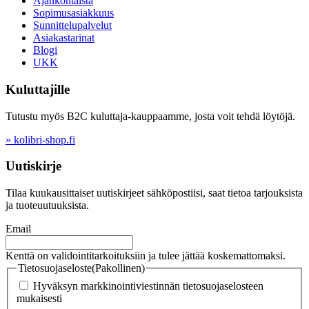
Ajankohtaista
Sopimusasiakkuus
Sunnittelupalvelut
Asiakastarinat
Blogi
UKK
Kuluttajille
Tutustu myös B2C kuluttaja-kauppaamme, josta voit tehdä löytöjä.
» kolibri-shop.fi
Uutiskirje
Tilaa kuukausittaiset uutiskirjeet sähköpostiisi, saat tietoa tarjouksista
ja tuoteuutuuksista.
Email
Kenttä on validointitarkoituksiin ja tulee jättää koskemattomaksi.
Tietosuojaseloste
(Pakollinen)
Hyväksyn markkinointiviestinnän tietosuojaselosteen
mukaisesti