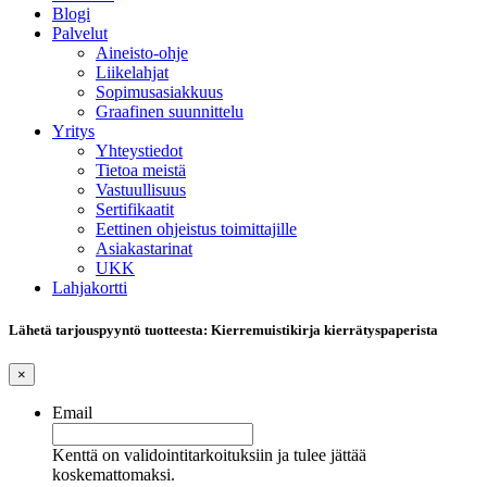
Blogi
Palvelut
Aineisto-ohje
Liikelahjat
Sopimusasiakkuus
Graafinen suunnittelu
Yritys
Yhteystiedot
Tietoa meistä
Vastuullisuus
Sertifikaatit
Eettinen ohjeistus toimittajille
Asiakastarinat
UKK
Lahjakortti
Lähetä tarjouspyyntö tuotteesta: Kierremuistikirja kierrätyspaperista
×
Email
Kenttä on validointitarkoituksiin ja tulee jättää
koskemattomaksi.