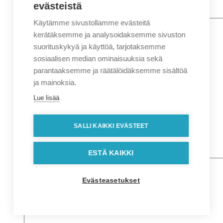
evästeistä
Käytämme sivustollamme evästeitä
Nimi
*
Etunimi
kerätäksemme ja analysoidaksemme sivuston
Sukunimi
suorituskykyä ja käyttöä, tarjotaksemme
Yritys
sosiaalisen median ominaisuuksia sekä
parantaaksemme ja räätälöidäksemme sisältöä
Sähköposti
*
ja mainoksia.
Puhelin
*
Lue lisää
Osoitetiedot
Lähiosoite
SALLI KAIKKI EVÄSTEET
Kaupunki
Postinumero
Viesti
ESTÄ KAIKKI
Evästeasetukset