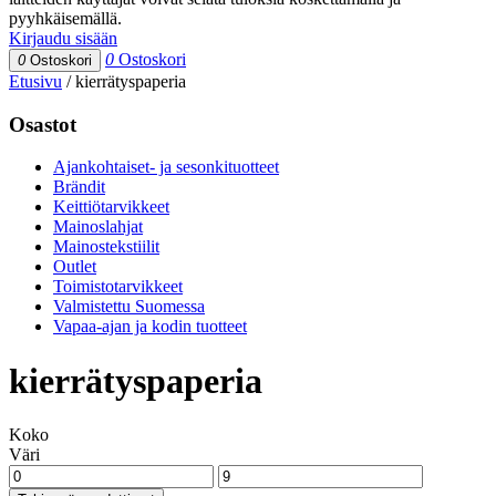
pyyhkäisemällä.
Kirjaudu sisään
0
Ostoskori
0
Ostoskori
Etusivu
/
kierrätyspaperia
Osastot
Ajankohtaiset- ja sesonkituotteet
Brändit
Keittiötarvikkeet
Mainoslahjat
Mainostekstiilit
Outlet
Toimistotarvikkeet
Valmistettu Suomessa
Vapaa-ajan ja kodin tuotteet
kierrätyspaperia
Koko
Väri