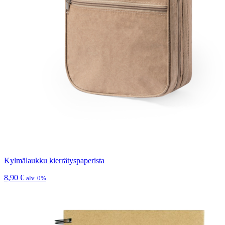
Kylmälaukku kierrätyspaperista
8,90
€
alv. 0%