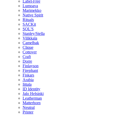
Label-Free
Lumoava
Marimekko
Native Spirit
Rituals
SACKit
SOL'S
Stanley/Stella
Vilikkala
Camelbak
Clique
Cottover
Craft
Dorre
Finlayson
Firephant
Fiskars
Arabia
Iittala
ID Identity
Jalo Helsinki
Leatherman
Matterhorn
Neutral
Printer