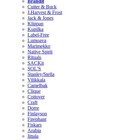
Brändit
Cutter & Buck
J.Harvest & Frost
Jack & Jones
Klippan
Kupilka
Label-Free
Lumoava
Marimekko
Native Spirit
Rituals
SACKit
SOL'S
Stanley/Stella
Vilikkala
Camelbak
Clique
Cottover
Craft
Dorre
Finlayson
Firephant
Fiskars
Arabia
Iittala