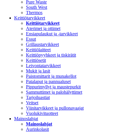
Pure Waste
South West
Thermos
Keittiötarvikkeet
Keittiötarvikkeet
Aterimet ja ottimet
Ensiapulaukut ja -tarvikkeet
Essut
Grillaustarvikkeet
Keittiölaitteet
Keittiöpyyhkeet ja tiskirätit
Keittiösetit
Leivontatarvikkeet
Mukit ja lasit
Paistomittarit ja munakellot
Patalaput ja pannualuset
Pippurimyllyt ja maustepurkit
Sammuttimet ja palohälyttimet
Tarjoiluastiat
Veitset
Viinitarvikkeet ja pullonavaajat
Vuolukivituotteet
Mainoslahjat
Mainoslahjat
Aurinkolasit