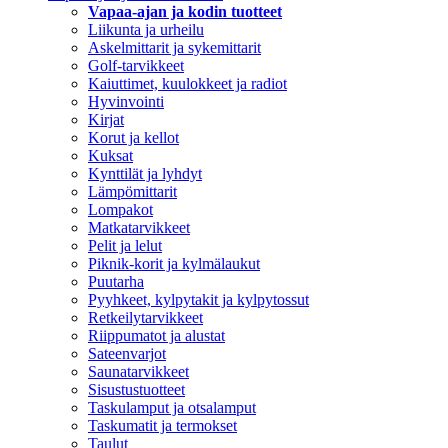
Vapaa-ajan ja kodin tuotteet
Liikunta ja urheilu
Askelmittarit ja sykemittarit
Golf-tarvikkeet
Kaiuttimet, kuulokkeet ja radiot
Hyvinvointi
Kirjat
Korut ja kellot
Kuksat
Kynttilät ja lyhdyt
Lämpömittarit
Lompakot
Matkatarvikkeet
Pelit ja lelut
Piknik-korit ja kylmälaukut
Puutarha
Pyyhkeet, kylpytakit ja kylpytossut
Retkeilytarvikkeet
Riippumatot ja alustat
Sateenvarjot
Saunatarvikkeet
Sisustustuotteet
Taskulamput ja otsalamput
Taskumatit ja termokset
Taulut