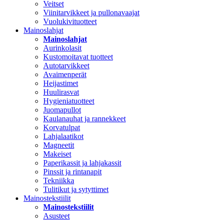
Veitset
Viinitarvikkeet ja pullonavaajat
Vuolukivituotteet
Mainoslahjat
Mainoslahjat
Aurinkolasit
Kustomoitavat tuotteet
Autotarvikkeet
Avaimenperät
Heijastimet
Huulirasvat
Hygieniatuotteet
Juomapullot
Kaulanauhat ja rannekkeet
Korvatulpat
Lahjalaatikot
Magneetit
Makeiset
Paperikassit ja lahjakassit
Pinssit ja rintanapit
Tekniikka
Tulitikut ja sytyttimet
Mainostekstiilit
Mainostekstiilit
Asusteet