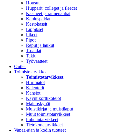
Housut
Hupparit, colleget ja fleecet
Käsineet ja rannenauhat
Kauluspaidat
Kestokassit
Lippikset
Pikeet
Pipot
Reput ja laukut
T-paidat
Takit
Työvaatteet
Outlet
Toimistotarvikkeet
Toimistotarvikkeet
Hiirimatot
Kalenterit
Kansiot
Käyntikorttikotelot
Mainoskynät
Muistikirjat ja muistilaput
Muut toimistotarvikkeet
Puhelintarvikkeet
Tietokonetarvikkeet
Vapaa-ajan ja kodin tuotteet