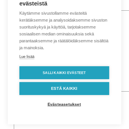
evästeistä
Käytämme sivustollamme evästeitä
Nimi
*
Etunimi
kerätäksemme ja analysoidaksemme sivuston
Sukunimi
suorituskykyä ja käyttöä, tarjotaksemme
Yritys
sosiaalisen median ominaisuuksia sekä
parantaaksemme ja räätälöidäksemme sisältöä
Sähköposti
*
ja mainoksia.
Puhelin
*
Lue lisää
Osoitetiedot
Lähiosoite
SALLI KAIKKI EVÄSTEET
Kaupunki
Postinumero
Viesti
ESTÄ KAIKKI
Evästeasetukset