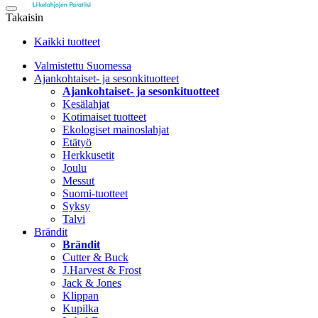
Takaisin
Kaikki tuotteet
Valmistettu Suomessa
Ajankohtaiset- ja sesonkituotteet
Ajankohtaiset- ja sesonkituotteet
Kesälahjat
Kotimaiset tuotteet
Ekologiset mainoslahjat
Etätyö
Herkkusetit
Joulu
Messut
Suomi-tuotteet
Syksy
Talvi
Brändit
Brändit
Cutter & Buck
J.Harvest & Frost
Jack & Jones
Klippan
Kupilka