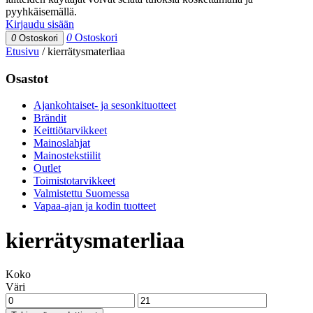
pyyhkäisemällä.
Kirjaudu sisään
0
Ostoskori
0
Ostoskori
Etusivu
/
kierrätysmaterliaa
Osastot
Ajankohtaiset- ja sesonkituotteet
Brändit
Keittiötarvikkeet
Mainoslahjat
Mainostekstiilit
Outlet
Toimistotarvikkeet
Valmistettu Suomessa
Vapaa-ajan ja kodin tuotteet
kierrätysmaterliaa
Koko
Väri