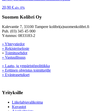
20,90
€
alv. 0%
Suomen Kolibri Oy
Kalevantie 7, 33100 Tampere kolibri(a)suomenkolibri.fi
Puh. (03) 345 45 000
Y-tunnus: 0833183-2
» Yhteystiedot
» Rekisteriseloste
»
Toimitusehdot
» Vastuullisuus
» Laatu- ja ympäristöpolitiikka
» Eettinen ohjeistus toimittajille
» Evästeasetukset
Yrityksille
Liikelahjavalikoima
Kuvastot