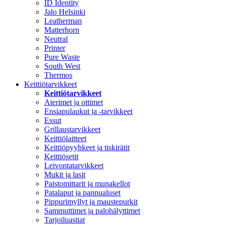
ID Identity
Jalo Helsinki
Leatherman
Matterhorn
Neutral
Printer
Pure Waste
South West
Thermos
Keittiötarvikkeet
Keittiötarvikkeet
Aterimet ja ottimet
Ensiapulaukut ja -tarvikkeet
Essut
Grillaustarvikkeet
Keittiölaitteet
Keittiöpyyhkeet ja tiskirätit
Keittiösetit
Leivontatarvikkeet
Mukit ja lasit
Paistomittarit ja munakellot
Patalaput ja pannualuset
Pippurimyllyt ja maustepurkit
Sammuttimet ja palohälyttimet
Tarjoiluastiat