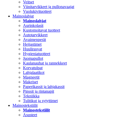
Veitset
Viinitarvikkeet ja pullonavaajat
Vuolukivituotteet
Mainoslahjat
Mainoslahjat
Aurinkolasit
Kustomoitavat tuotteet
Autotarvikkeet
Avaimenperät
Heijastimet
Huulirasvat
Hygieniatuotteet
Juomapullot
Kaulanauhat ja rannekkeet
Korvatulpat
Lahjalaatikot
Magneetit
Makeiset
Paperikassit ja lahjakassit
Pinssit ja rintanapit
Tekniikka
Tulitikut ja sytyttimet
Mainostekstiilit
Mainostekstiilit
Asusteet