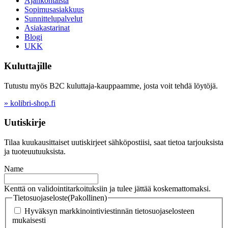
Ajankohtaista
Sopimusasiakkuus
Sunnittelupalvelut
Asiakastarinat
Blogi
UKK
Kuluttajille
Tutustu myös B2C kuluttaja-kauppaamme, josta voit tehdä löytöjä.
» kolibri-shop.fi
Uutiskirje
Tilaa kuukausittaiset uutiskirjeet sähköpostiisi, saat tietoa tarjouksista
ja tuoteuutuuksista.
Name
Kenttä on validointitarkoituksiin ja tulee jättää koskemattomaksi.
Tietosuojaseloste
(Pakollinen)
Hyväksyn markkinointiviestinnän tietosuojaselosteen
mukaisesti