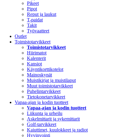
Pikeet
Pipot
Reput ja laukut
T-paidat
Takit
Työvaatteet
Outlet
Toimistotarvikkeet
Toimistotarvikkeet
Hiirimatot
Kalenterit
Kansiot
Käyntikorttikotelot
Mainoskynät
Muistikirjat ja muistilaput
Muut toimistotarvikkeet
Puhelintarvikkeet
Tietokonetarvikkeet
Vapaa-ajan ja kodin tuotteet
Vapaa-ajan ja kodin tuotteet
Liikunta ja urheilu
Askelmittarit ja sykemittarit
Golf-tarvikkeet
Kaiuttimet, kuulokkeet ja radiot
Hyvinvointi