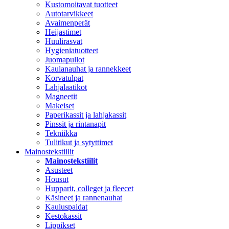
Kustomoitavat tuotteet
Autotarvikkeet
Avaimenperät
Heijastimet
Huulirasvat
Hygieniatuotteet
Juomapullot
Kaulanauhat ja rannekkeet
Korvatulpat
Lahjalaatikot
Magneetit
Makeiset
Paperikassit ja lahjakassit
Pinssit ja rintanapit
Tekniikka
Tulitikut ja sytyttimet
Mainostekstiilit
Mainostekstiilit
Asusteet
Housut
Hupparit, colleget ja fleecet
Käsineet ja rannenauhat
Kauluspaidat
Kestokassit
Lippikset