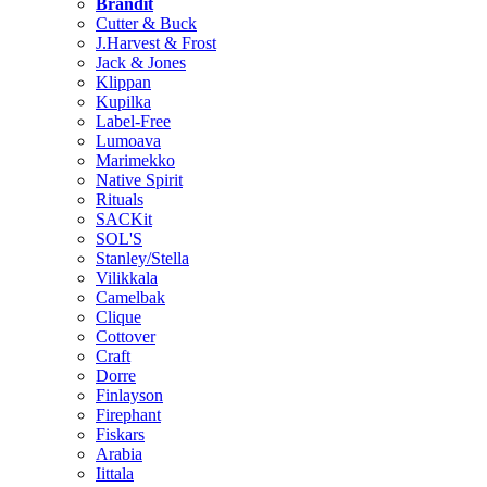
Brändit
Cutter & Buck
J.Harvest & Frost
Jack & Jones
Klippan
Kupilka
Label-Free
Lumoava
Marimekko
Native Spirit
Rituals
SACKit
SOL'S
Stanley/Stella
Vilikkala
Camelbak
Clique
Cottover
Craft
Dorre
Finlayson
Firephant
Fiskars
Arabia
Iittala