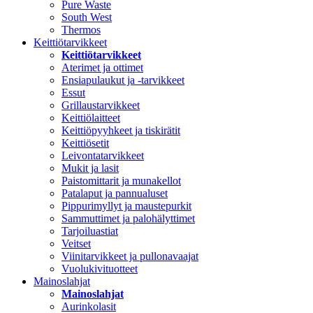
Pure Waste
South West
Thermos
Keittiötarvikkeet
Keittiötarvikkeet
Aterimet ja ottimet
Ensiapulaukut ja -tarvikkeet
Essut
Grillaustarvikkeet
Keittiölaitteet
Keittiöpyyhkeet ja tiskirätit
Keittiösetit
Leivontatarvikkeet
Mukit ja lasit
Paistomittarit ja munakellot
Patalaput ja pannualuset
Pippurimyllyt ja maustepurkit
Sammuttimet ja palohälyttimet
Tarjoiluastiat
Veitset
Viinitarvikkeet ja pullonavaajat
Vuolukivituotteet
Mainoslahjat
Mainoslahjat
Aurinkolasit