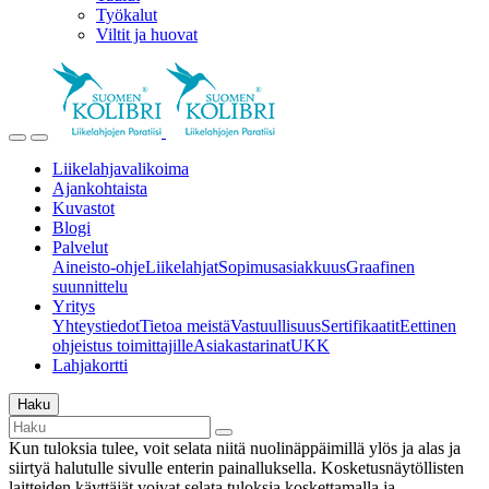
Työkalut
Viltit ja huovat
Liikelahjavalikoima
Ajankohtaista
Kuvastot
Blogi
Palvelut
Aineisto-ohje
Liikelahjat
Sopimusasiakkuus
Graafinen
suunnittelu
Yritys
Yhteystiedot
Tietoa meistä
Vastuullisuus
Sertifikaatit
Eettinen
ohjeistus toimittajille
Asiakastarinat
UKK
Lahjakortti
Haku
Kun tuloksia tulee, voit selata niitä nuolinäppäimillä ylös ja alas ja
siirtyä halutulle sivulle enterin painalluksella. Kosketusnäytöllisten
laitteiden käyttäjät voivat selata tuloksia koskettamalla ja