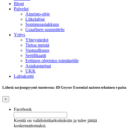
Blogi
Palvelut
Aineisto-ohje
Liikelahjat
Sopimusasiakkuus
Graafinen suunnittelu
Yritys
Yhteystiedot
Tietoa meistä
Vastuullisuus
Sertifikaatit
Eettinen ohjeistus toimittajille
Asiakastarinat
UKK
Lahjakortti
Lähetä tarjouspyyntö tuotteesta: ID Geyser Essential naisten tekninen t-paita
×
Facebook
Kenttä on validointitarkoituksiin ja tulee jättää
koskemattomaksi.