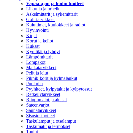
Vapaa-ajan ja kodin tuotteet
Liikunta ja urheilu
Askelmittarit ja sykemittarit
Golf-tarvikkeet
Kaiuttimet, kuulokkeet ja radiot
Hyvinvointi
Kirjat
Korut ja kellot
Kuksat
Kynttilät ja lyhdyt
Lämpömittarit
Lompakot
Matkatarvikkeet
Pelit ja lelut
Piknik-korit ja kylmälaukut
Puutarha
Pyyhkeet, kylpytakit ja kylpytossut
Retkeilytarvikkeet
Riippumatot ja alustat
Sateenvarjot
Saunatarvikkeet
Sisustustuotteet
Taskulamput ja otsalamput
Taskumatit ja termokset
Taulut