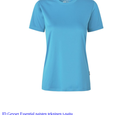
ID Geyser Essential naisten tekninen t-paita