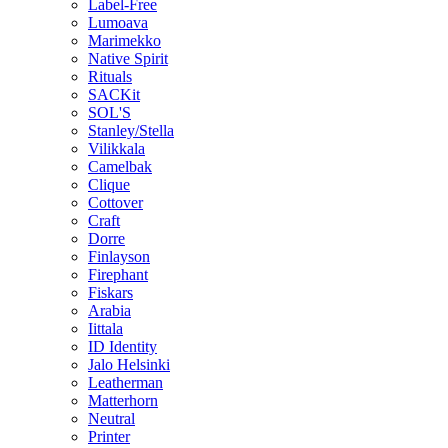
Label-Free
Lumoava
Marimekko
Native Spirit
Rituals
SACKit
SOL'S
Stanley/Stella
Vilikkala
Camelbak
Clique
Cottover
Craft
Dorre
Finlayson
Firephant
Fiskars
Arabia
Iittala
ID Identity
Jalo Helsinki
Leatherman
Matterhorn
Neutral
Printer