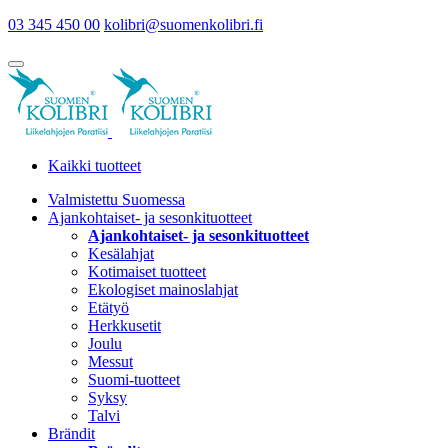
03 345 450 00
kolibri@suomenkolibri.fi
Kaikki tuotteet
Valmistettu Suomessa
Ajankohtaiset- ja sesonkituotteet
Ajankohtaiset- ja sesonkituotteet
Kesälahjat
Kotimaiset tuotteet
Ekologiset mainoslahjat
Etätyö
Herkkusetit
Joulu
Messut
Suomi-tuotteet
Syksy
Talvi
Brändit