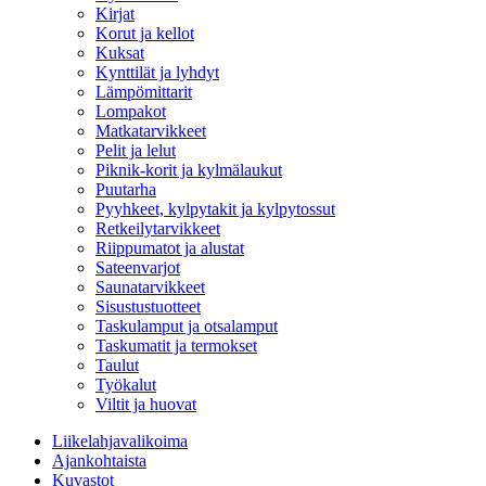
Kirjat
Korut ja kellot
Kuksat
Kynttilät ja lyhdyt
Lämpömittarit
Lompakot
Matkatarvikkeet
Pelit ja lelut
Piknik-korit ja kylmälaukut
Puutarha
Pyyhkeet, kylpytakit ja kylpytossut
Retkeilytarvikkeet
Riippumatot ja alustat
Sateenvarjot
Saunatarvikkeet
Sisustustuotteet
Taskulamput ja otsalamput
Taskumatit ja termokset
Taulut
Työkalut
Viltit ja huovat
Liikelahjavalikoima
Ajankohtaista
Kuvastot