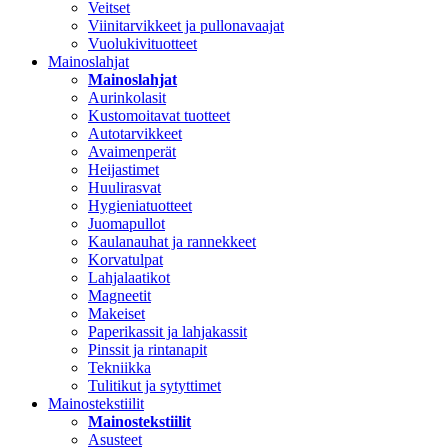
Veitset
Viinitarvikkeet ja pullonavaajat
Vuolukivituotteet
Mainoslahjat
Mainoslahjat
Aurinkolasit
Kustomoitavat tuotteet
Autotarvikkeet
Avaimenperät
Heijastimet
Huulirasvat
Hygieniatuotteet
Juomapullot
Kaulanauhat ja rannekkeet
Korvatulpat
Lahjalaatikot
Magneetit
Makeiset
Paperikassit ja lahjakassit
Pinssit ja rintanapit
Tekniikka
Tulitikut ja sytyttimet
Mainostekstiilit
Mainostekstiilit
Asusteet