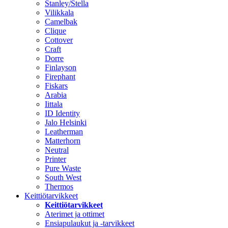
Stanley/Stella
Vilikkala
Camelbak
Clique
Cottover
Craft
Dorre
Finlayson
Firephant
Fiskars
Arabia
Iittala
ID Identity
Jalo Helsinki
Leatherman
Matterhorn
Neutral
Printer
Pure Waste
South West
Thermos
Keittiötarvikkeet
Keittiötarvikkeet
Aterimet ja ottimet
Ensiapulaukut ja -tarvikkeet