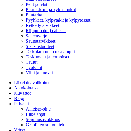
Pelit ja lelut
Piknik-korit ja kylmälaukut
Puutarha
Pyyhkeet, kylpytakit ja kylpytossut
Retkeilytarvikkeet
Riippumatot ja alustat
Sateenvarjot
Saunatarvikkeet
Sisustustuotteet
Taskulamput ja otsalamput
Taskumatit ja termokset
Taulut
Työkalut
Viltit ja huovat
Liikelahjavalikoima
Ajankohtaista
Kuvastot
Blogi
Palvelut
Aineisto-ohje
Liikelahjat
Sopimusasiakkuus
Graafinen suunnittelu
Yritys