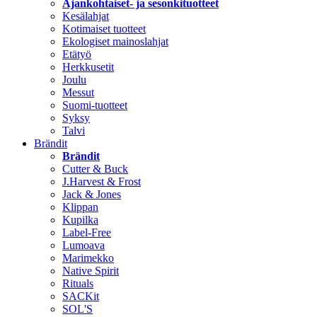
Ajankohtaiset- ja sesonkituotteet
Kesälahjat
Kotimaiset tuotteet
Ekologiset mainoslahjat
Etätyö
Herkkusetit
Joulu
Messut
Suomi-tuotteet
Syksy
Talvi
Brändit
Brändit
Cutter & Buck
J.Harvest & Frost
Jack & Jones
Klippan
Kupilka
Label-Free
Lumoava
Marimekko
Native Spirit
Rituals
SACKit
SOL'S