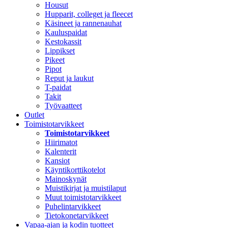
Housut
Hupparit, colleget ja fleecet
Käsineet ja rannenauhat
Kauluspaidat
Kestokassit
Lippikset
Pikeet
Pipot
Reput ja laukut
T-paidat
Takit
Työvaatteet
Outlet
Toimistotarvikkeet
Toimistotarvikkeet
Hiirimatot
Kalenterit
Kansiot
Käyntikorttikotelot
Mainoskynät
Muistikirjat ja muistilaput
Muut toimistotarvikkeet
Puhelintarvikkeet
Tietokonetarvikkeet
Vapaa-ajan ja kodin tuotteet