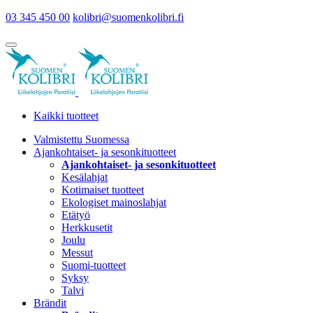
03 345 450 00
kolibri@suomenkolibri.fi
Kaikki tuotteet
Valmistettu Suomessa
Ajankohtaiset- ja sesonkituotteet
Ajankohtaiset- ja sesonkituotteet
Kesälahjat
Kotimaiset tuotteet
Ekologiset mainoslahjat
Etätyö
Herkkusetit
Joulu
Messut
Suomi-tuotteet
Syksy
Talvi
Brändit