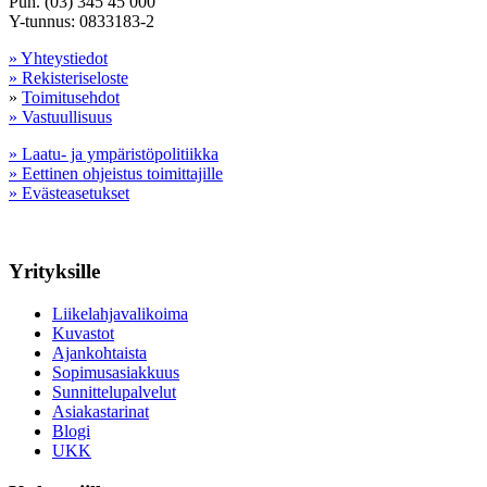
Puh. (03) 345 45 000
Y-tunnus: 0833183-2
» Yhteystiedot
» Rekisteriseloste
»
Toimitusehdot
» Vastuullisuus
» Laatu- ja ympäristöpolitiikka
» Eettinen ohjeistus toimittajille
» Evästeasetukset
Yrityksille
Liikelahjavalikoima
Kuvastot
Ajankohtaista
Sopimusasiakkuus
Sunnittelupalvelut
Asiakastarinat
Blogi
UKK