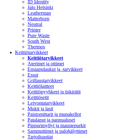
ID Identity
Jalo Helsinki
Leatherman
Matterhorn
Neutral
Printer
Pure Waste
South West
Thermos
Keittiötarvikkeet
Keittiötarvikkeet
Aterimet ja ottimet
Ensiapulaukut ja -tarvikkeet
Essut
Grillaustarvikkeet
Keittiölaitteet
Keittiöpyyhkeet ja tiskirätit
Keittiösetit
Leivontatarvikkeet
Mukit ja lasit
Paistomittarit ja munakellot
Patalaput ja pannualuset
Pippurimyllyt ja maustepurkit
Sammuttimet ja palohälyttimet
Tarjoiluastiat