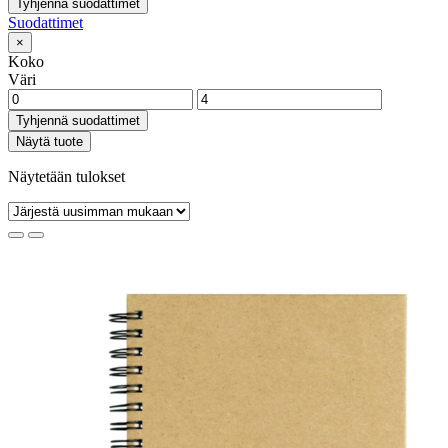
Tyhjennä suodattimet
Suodattimet
×
Koko
Väri
Tyhjennä suodattimet
Näytä tuote
Näytetään tulokset