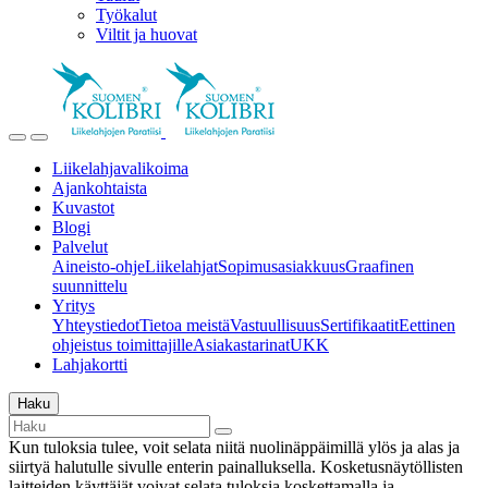
Työkalut
Viltit ja huovat
Liikelahjavalikoima
Ajankohtaista
Kuvastot
Blogi
Palvelut
Aineisto-ohje
Liikelahjat
Sopimusasiakkuus
Graafinen
suunnittelu
Yritys
Yhteystiedot
Tietoa meistä
Vastuullisuus
Sertifikaatit
Eettinen
ohjeistus toimittajille
Asiakastarinat
UKK
Lahjakortti
Haku
Kun tuloksia tulee, voit selata niitä nuolinäppäimillä ylös ja alas ja
siirtyä halutulle sivulle enterin painalluksella. Kosketusnäytöllisten
laitteiden käyttäjät voivat selata tuloksia koskettamalla ja