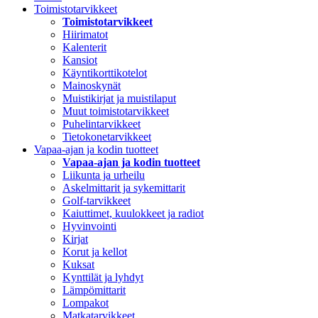
Toimistotarvikkeet
Toimistotarvikkeet
Hiirimatot
Kalenterit
Kansiot
Käyntikorttikotelot
Mainoskynät
Muistikirjat ja muistilaput
Muut toimistotarvikkeet
Puhelintarvikkeet
Tietokonetarvikkeet
Vapaa-ajan ja kodin tuotteet
Vapaa-ajan ja kodin tuotteet
Liikunta ja urheilu
Askelmittarit ja sykemittarit
Golf-tarvikkeet
Kaiuttimet, kuulokkeet ja radiot
Hyvinvointi
Kirjat
Korut ja kellot
Kuksat
Kynttilät ja lyhdyt
Lämpömittarit
Lompakot
Matkatarvikkeet