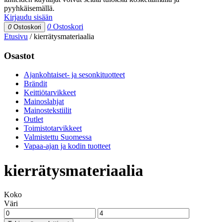
pyyhkäisemällä.
Kirjaudu sisään
0
Ostoskori
0
Ostoskori
Etusivu
/
kierrätysmateriaalia
Osastot
Ajankohtaiset- ja sesonkituotteet
Brändit
Keittiötarvikkeet
Mainoslahjat
Mainostekstiilit
Outlet
Toimistotarvikkeet
Valmistettu Suomessa
Vapaa-ajan ja kodin tuotteet
kierrätysmateriaalia
Koko
Väri