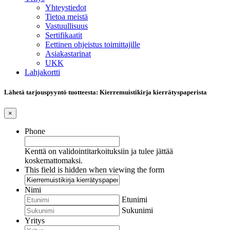
Yhteystiedot
Tietoa meistä
Vastuullisuus
Sertifikaatit
Eettinen ohjeistus toimittajille
Asiakastarinat
UKK
Lahjakortti
Lähetä tarjouspyyntö tuotteesta: Kierremuistikirja kierrätyspaperista
×
Phone
Kenttä on validointitarkoituksiin ja tulee jättää
koskemattomaksi.
This field is hidden when viewing the form
Nimi
Etunimi
Sukunimi
Yritys