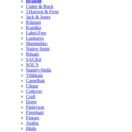
Brändit
Cutter & Buck
J.Harvest & Frost
Jack & Jones
Klippan
Kupilka
Label-Free
Lumoava
Marimekko
Native Spirit
Rituals
SACKit
SOL'S
Stanley/Stella
Vilikkala
Camelbak
Clique
Cottover
Craft
Dorre
Finlayson
Firephant
Fiskars
Arabia
Iittala