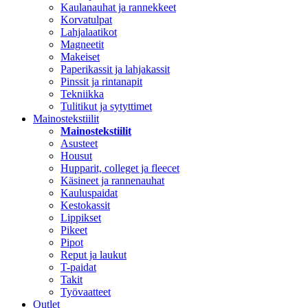
Kaulanauhat ja rannekkeet
Korvatulpat
Lahjalaatikot
Magneetit
Makeiset
Paperikassit ja lahjakassit
Pinssit ja rintanapit
Tekniikka
Tulitikut ja sytyttimet
Mainostekstiilit
Mainostekstiilit
Asusteet
Housut
Hupparit, colleget ja fleecet
Käsineet ja rannenauhat
Kauluspaidat
Kestokassit
Lippikset
Pikeet
Pipot
Reput ja laukut
T-paidat
Takit
Työvaatteet
Outlet