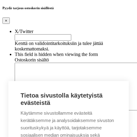
Pyydä tarjous ostoskorin sisällöstä
×
X/Twitter
Kenttä on validointitarkoituksiin ja tulee jättää
koskemattomaksi.
This field is hidden when viewing the form
Ostoskorin sisältö
Tietoa sivustolla käytetyistä
evästeistä
Käytämme sivustollamme evästeitä
Nimi
*
Etunimi
kerätäksemme ja analysoidaksemme sivuston
Sukunimi
suorituskykyä ja käyttöä, tarjotaksemme
Yritys
sosiaalisen median ominaisuuksia sekä