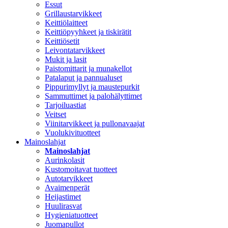
Essut
Grillaustarvikkeet
Keittiölaitteet
Keittiöpyyhkeet ja tiskirätit
Keittiösetit
Leivontatarvikkeet
Mukit ja lasit
Paistomittarit ja munakellot
Patalaput ja pannualuset
Pippurimyllyt ja maustepurkit
Sammuttimet ja palohälyttimet
Tarjoiluastiat
Veitset
Viinitarvikkeet ja pullonavaajat
Vuolukivituotteet
Mainoslahjat
Mainoslahjat
Aurinkolasit
Kustomoitavat tuotteet
Autotarvikkeet
Avaimenperät
Heijastimet
Huulirasvat
Hygieniatuotteet
Juomapullot