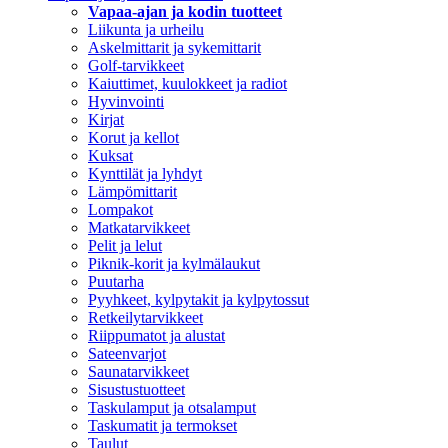
Vapaa-ajan ja kodin tuotteet
Liikunta ja urheilu
Askelmittarit ja sykemittarit
Golf-tarvikkeet
Kaiuttimet, kuulokkeet ja radiot
Hyvinvointi
Kirjat
Korut ja kellot
Kuksat
Kynttilät ja lyhdyt
Lämpömittarit
Lompakot
Matkatarvikkeet
Pelit ja lelut
Piknik-korit ja kylmälaukut
Puutarha
Pyyhkeet, kylpytakit ja kylpytossut
Retkeilytarvikkeet
Riippumatot ja alustat
Sateenvarjot
Saunatarvikkeet
Sisustustuotteet
Taskulamput ja otsalamput
Taskumatit ja termokset
Taulut