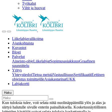
Työkalut
Viltit ja huovat
Liikelahjavalikoima
Ajankohtaista
Kuvastot
Blogi
Palvelut
Aineisto-ohje
Liikelahjat
Sopimusasiakkuus
Graafinen
suunnittelu
Yritys
Yhteystiedot
Tietoa meistä
Vastuullisuus
Sertifikaatit
Eettinen
ohjeistus toimittajille
Asiakastarinat
UKK
Lahjakortti
Haku
Kun tuloksia tulee, voit selata niitä nuolinäppäimillä ylös ja alas ja
siirtyä halutulle sivulle enterin painalluksella. Kosketusnäytöllisten
laitteiden käyttäjät voivat selata tuloksia koskettamalla ja