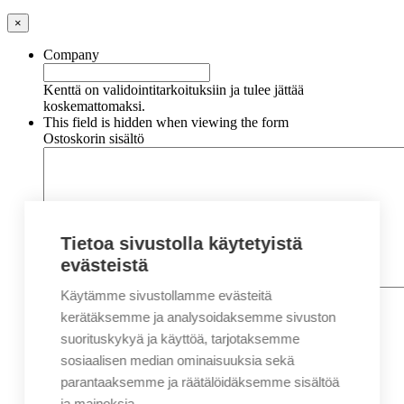
×
Company
Kenttä on validointitarkoituksiin ja tulee jättää
koskemattomaksi.
This field is hidden when viewing the form
Ostoskorin sisältö
Tietoa sivustolla käytetyistä
evästeistä
Käytämme sivustollamme evästeitä
Nimi
*
Etunimi
kerätäksemme ja analysoidaksemme sivuston
Sukunimi
suorituskykyä ja käyttöä, tarjotaksemme
Yritys
sosiaalisen median ominaisuuksia sekä
parantaaksemme ja räätälöidäksemme sisältöä
Sähköposti
*
ja mainoksia.