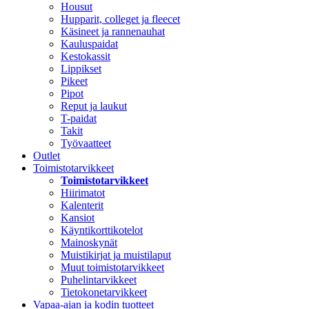
Housut
Hupparit, colleget ja fleecet
Käsineet ja rannenauhat
Kauluspaidat
Kestokassit
Lippikset
Pikeet
Pipot
Reput ja laukut
T-paidat
Takit
Työvaatteet
Outlet
Toimistotarvikkeet
Toimistotarvikkeet
Hiirimatot
Kalenterit
Kansiot
Käyntikorttikotelot
Mainoskynät
Muistikirjat ja muistilaput
Muut toimistotarvikkeet
Puhelintarvikkeet
Tietokonetarvikkeet
Vapaa-ajan ja kodin tuotteet