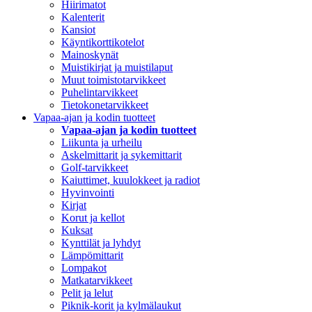
Hiirimatot
Kalenterit
Kansiot
Käyntikorttikotelot
Mainoskynät
Muistikirjat ja muistilaput
Muut toimistotarvikkeet
Puhelintarvikkeet
Tietokonetarvikkeet
Vapaa-ajan ja kodin tuotteet
Vapaa-ajan ja kodin tuotteet
Liikunta ja urheilu
Askelmittarit ja sykemittarit
Golf-tarvikkeet
Kaiuttimet, kuulokkeet ja radiot
Hyvinvointi
Kirjat
Korut ja kellot
Kuksat
Kynttilät ja lyhdyt
Lämpömittarit
Lompakot
Matkatarvikkeet
Pelit ja lelut
Piknik-korit ja kylmälaukut