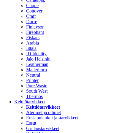
Camelbak
Clique
Cottover
Craft
Dorre
Finlayson
Firephant
Fiskars
Arabia
Iittala
ID Identity
Jalo Helsinki
Leatherman
Matterhorn
Neutral
Printer
Pure Waste
South West
Thermos
Keittiötarvikkeet
Keittiötarvikkeet
Aterimet ja ottimet
Ensiapulaukut ja -tarvikkeet
Essut
Grillaustarvikkeet