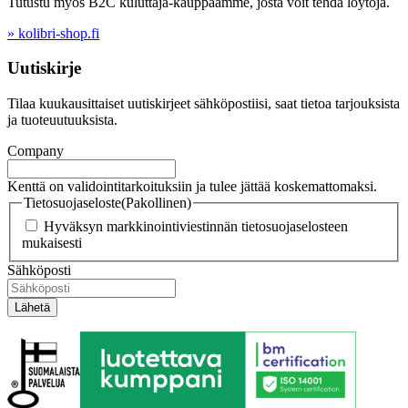
Tutustu myös B2C kuluttaja-kauppaamme, josta voit tehdä löytöjä.
» kolibri-shop.fi
Uutiskirje
Tilaa kuukausittaiset uutiskirjeet sähköpostiisi, saat tietoa tarjouksista
ja tuoteuutuuksista.
Company
Kenttä on validointitarkoituksiin ja tulee jättää koskemattomaksi.
Tietosuojaseloste
(Pakollinen)
Hyväksyn markkinointiviestinnän tietosuojaselosteen
mukaisesti
Sähköposti