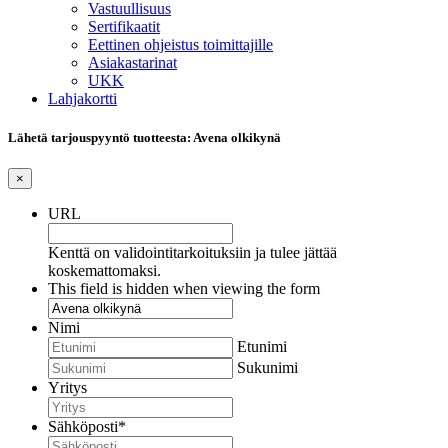
Vastuullisuus
Sertifikaatit
Eettinen ohjeistus toimittajille
Asiakastarinat
UKK
Lahjakortti
Lähetä tarjouspyyntö tuotteesta: Avena olkikynä
×
URL
Kenttä on validointitarkoituksiin ja tulee jättää
koskemattomaksi.
This field is hidden when viewing the form
Nimi
Etunimi
Sukunimi
Yritys
Sähköposti
*