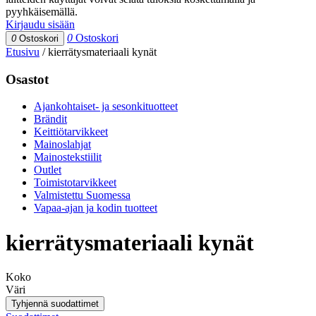
pyyhkäisemällä.
Kirjaudu sisään
0
Ostoskori
0
Ostoskori
Etusivu
/
kierrätysmateriaali kynät
Osastot
Ajankohtaiset- ja sesonkituotteet
Brändit
Keittiötarvikkeet
Mainoslahjat
Mainostekstiilit
Outlet
Toimistotarvikkeet
Valmistettu Suomessa
Vapaa-ajan ja kodin tuotteet
kierrätysmateriaali kynät
Koko
Väri
Tyhjennä suodattimet