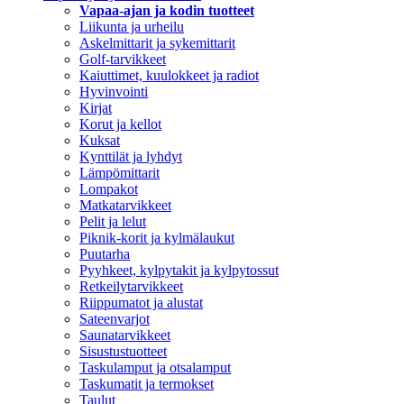
Vapaa-ajan ja kodin tuotteet
Liikunta ja urheilu
Askelmittarit ja sykemittarit
Golf-tarvikkeet
Kaiuttimet, kuulokkeet ja radiot
Hyvinvointi
Kirjat
Korut ja kellot
Kuksat
Kynttilät ja lyhdyt
Lämpömittarit
Lompakot
Matkatarvikkeet
Pelit ja lelut
Piknik-korit ja kylmälaukut
Puutarha
Pyyhkeet, kylpytakit ja kylpytossut
Retkeilytarvikkeet
Riippumatot ja alustat
Sateenvarjot
Saunatarvikkeet
Sisustustuotteet
Taskulamput ja otsalamput
Taskumatit ja termokset
Taulut