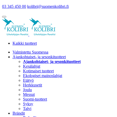
03 345 450 00
kolibri@suomenkolibri.fi
Kaikki tuotteet
Valmistettu Suomessa
Ajankohtaiset- ja sesonkituotteet
Ajankohtaiset- ja sesonkituotteet
Kesälahjat
Kotimaiset tuotteet
Ekologiset mainoslahjat
Etätyö
Herkkusetit
Joulu
Messut
Suomi-tuotteet
Syksy
Talvi
Brändit