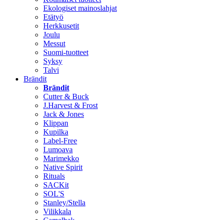
Ekologiset mainoslahjat
Etätyö
Herkkusetit
Joulu
Messut
Suomi-tuotteet
Syksy
Talvi
Brändit
Brändit
Cutter & Buck
J.Harvest & Frost
Jack & Jones
Klippan
Kupilka
Label-Free
Lumoava
Marimekko
Native Spirit
Rituals
SACKit
SOL'S
Stanley/Stella
Vilikkala