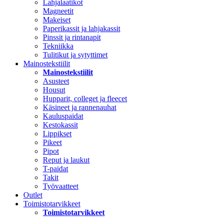
Lahjalaatikot
Magneetit
Makeiset
Paperikassit ja lahjakassit
Pinssit ja rintanapit
Tekniikka
Tulitikut ja sytyttimet
Mainostekstiilit
Mainostekstiilit
Asusteet
Housut
Hupparit, colleget ja fleecet
Käsineet ja rannenauhat
Kauluspaidat
Kestokassit
Lippikset
Pikeet
Pipot
Reput ja laukut
T-paidat
Takit
Työvaatteet
Outlet
Toimistotarvikkeet
Toimistotarvikkeet