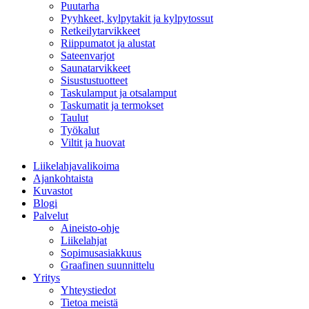
Puutarha
Pyyhkeet, kylpytakit ja kylpytossut
Retkeilytarvikkeet
Riippumatot ja alustat
Sateenvarjot
Saunatarvikkeet
Sisustustuotteet
Taskulamput ja otsalamput
Taskumatit ja termokset
Taulut
Työkalut
Viltit ja huovat
Liikelahjavalikoima
Ajankohtaista
Kuvastot
Blogi
Palvelut
Aineisto-ohje
Liikelahjat
Sopimusasiakkuus
Graafinen suunnittelu
Yritys
Yhteystiedot
Tietoa meistä