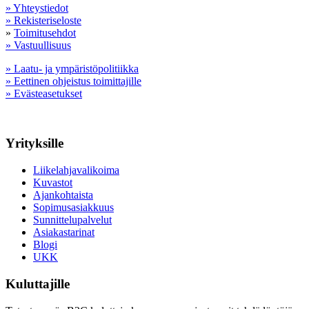
» Yhteystiedot
» Rekisteriseloste
»
Toimitusehdot
» Vastuullisuus
» Laatu- ja ympäristöpolitiikka
» Eettinen ohjeistus toimittajille
» Evästeasetukset
Yrityksille
Liikelahjavalikoima
Kuvastot
Ajankohtaista
Sopimusasiakkuus
Sunnittelupalvelut
Asiakastarinat
Blogi
UKK
Kuluttajille