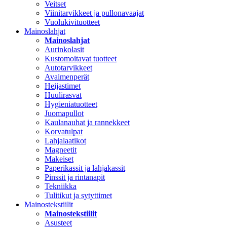
Veitset
Viinitarvikkeet ja pullonavaajat
Vuolukivituotteet
Mainoslahjat
Mainoslahjat
Aurinkolasit
Kustomoitavat tuotteet
Autotarvikkeet
Avaimenperät
Heijastimet
Huulirasvat
Hygieniatuotteet
Juomapullot
Kaulanauhat ja rannekkeet
Korvatulpat
Lahjalaatikot
Magneetit
Makeiset
Paperikassit ja lahjakassit
Pinssit ja rintanapit
Tekniikka
Tulitikut ja sytyttimet
Mainostekstiilit
Mainostekstiilit
Asusteet