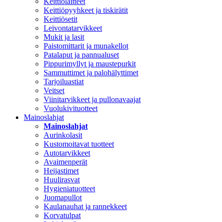
Keittiölaitteet
Keittiöpyyhkeet ja tiskirätit
Keittiösetit
Leivontatarvikkeet
Mukit ja lasit
Paistomittarit ja munakellot
Patalaput ja pannualuset
Pippurimyllyt ja maustepurkit
Sammuttimet ja palohälyttimet
Tarjoiluastiat
Veitset
Viinitarvikkeet ja pullonavaajat
Vuolukivituotteet
Mainoslahjat
Mainoslahjat
Aurinkolasit
Kustomoitavat tuotteet
Autotarvikkeet
Avaimenperät
Heijastimet
Huulirasvat
Hygieniatuotteet
Juomapullot
Kaulanauhat ja rannekkeet
Korvatulpat