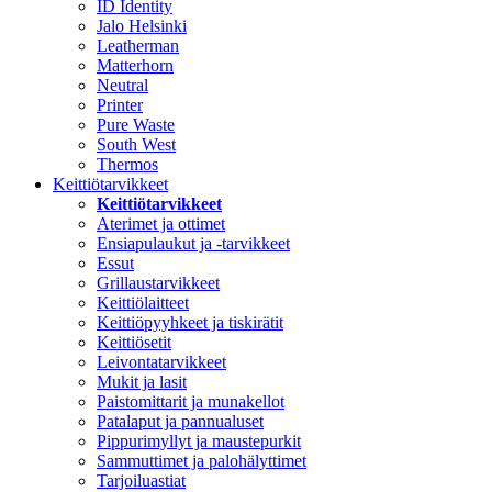
ID Identity
Jalo Helsinki
Leatherman
Matterhorn
Neutral
Printer
Pure Waste
South West
Thermos
Keittiötarvikkeet
Keittiötarvikkeet
Aterimet ja ottimet
Ensiapulaukut ja -tarvikkeet
Essut
Grillaustarvikkeet
Keittiölaitteet
Keittiöpyyhkeet ja tiskirätit
Keittiösetit
Leivontatarvikkeet
Mukit ja lasit
Paistomittarit ja munakellot
Patalaput ja pannualuset
Pippurimyllyt ja maustepurkit
Sammuttimet ja palohälyttimet
Tarjoiluastiat