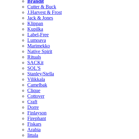
Brändit
Cutter & Buck
J.Harvest & Frost
Jack & Jones
Klippan
Kupilka
Label-Free
Lumoava
Marimekko
Native Spirit
Rituals
SACKit
SOL'S
Stanley/Stella
Vilikkala
Camelbak
Clique
Cottover
Craft
Dorre
Finlayson
Firephant
Fiskars
Arabia
Iittala