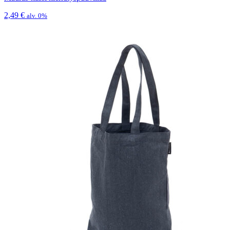
2,49
€
alv. 0%