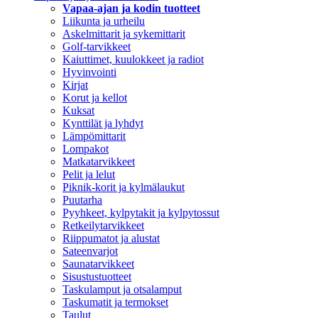
Vapaa-ajan ja kodin tuotteet
Liikunta ja urheilu
Askelmittarit ja sykemittarit
Golf-tarvikkeet
Kaiuttimet, kuulokkeet ja radiot
Hyvinvointi
Kirjat
Korut ja kellot
Kuksat
Kynttilät ja lyhdyt
Lämpömittarit
Lompakot
Matkatarvikkeet
Pelit ja lelut
Piknik-korit ja kylmälaukut
Puutarha
Pyyhkeet, kylpytakit ja kylpytossut
Retkeilytarvikkeet
Riippumatot ja alustat
Sateenvarjot
Saunatarvikkeet
Sisustustuotteet
Taskulamput ja otsalamput
Taskumatit ja termokset
Taulut