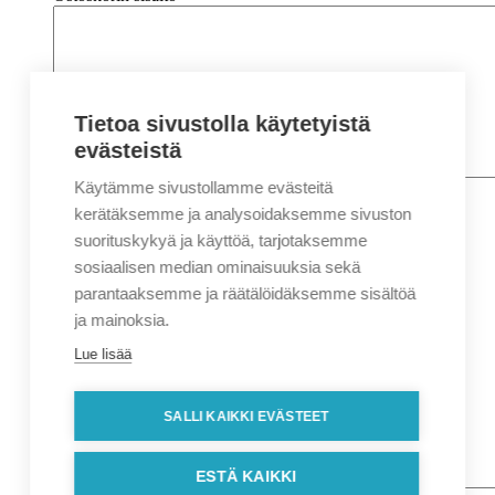
Tietoa sivustolla käytetyistä
evästeistä
Käytämme sivustollamme evästeitä
Nimi
*
Etunimi
kerätäksemme ja analysoidaksemme sivuston
Sukunimi
suorituskykyä ja käyttöä, tarjotaksemme
Yritys
sosiaalisen median ominaisuuksia sekä
parantaaksemme ja räätälöidäksemme sisältöä
Sähköposti
*
ja mainoksia.
Puhelin
*
Lue lisää
Osoitetiedot
Lähiosoite
SALLI KAIKKI EVÄSTEET
Kaupunki
Postinumero
Viesti
ESTÄ KAIKKI