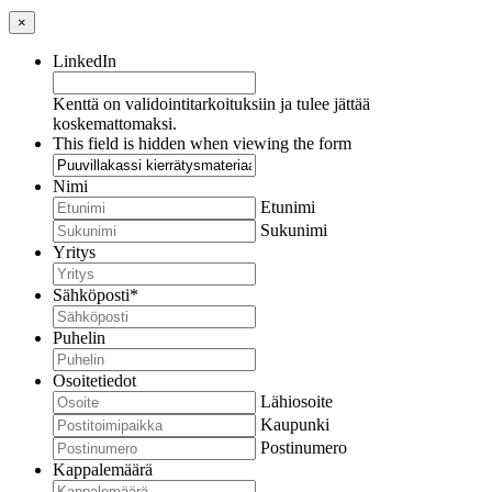
×
LinkedIn
Kenttä on validointitarkoituksiin ja tulee jättää
koskemattomaksi.
This field is hidden when viewing the form
Nimi
Etunimi
Sukunimi
Yritys
Sähköposti
*
Puhelin
Osoitetiedot
Lähiosoite
Kaupunki
Postinumero
Kappalemäärä