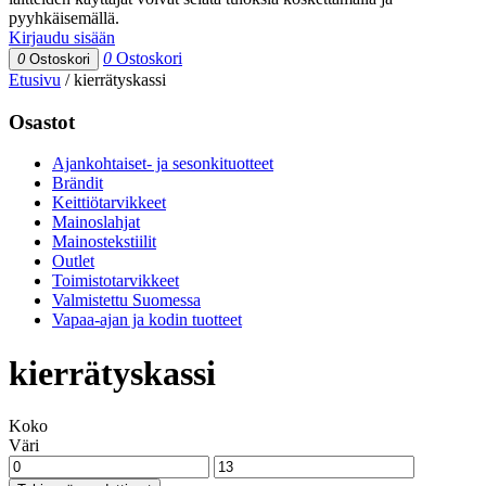
pyyhkäisemällä.
Kirjaudu sisään
0
Ostoskori
0
Ostoskori
Etusivu
/
kierrätyskassi
Osastot
Ajankohtaiset- ja sesonkituotteet
Brändit
Keittiötarvikkeet
Mainoslahjat
Mainostekstiilit
Outlet
Toimistotarvikkeet
Valmistettu Suomessa
Vapaa-ajan ja kodin tuotteet
kierrätyskassi
Koko
Väri