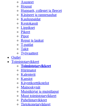
Asusteet
Housut
Hupparit, colleget ja fleecet
Käsineet ja rannenauhat
Kauluspaidat
Kestokassit
Lippikset
Pikeet
Pipot
Reput ja laukut
T-paidat
Takit
Työvaatteet
Outlet
Toimistotarvikkeet
Toimistotarvikkeet
Hiirimatot
Kalenterit
Kansiot
Käyntikorttikotelot
Mainoskynät
Muistikirjat ja muistilaput
Muut toimistotarvikkeet
Puhelintarvikkeet
Tietokonetarvikkeet