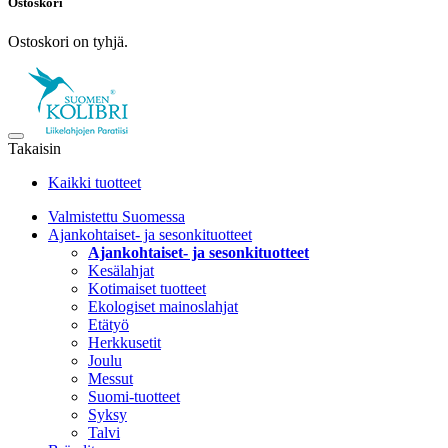
Ostoskori
Ostoskori on tyhjä.
Takaisin
Kaikki tuotteet
Valmistettu Suomessa
Ajankohtaiset- ja sesonkituotteet
Ajankohtaiset- ja sesonkituotteet
Kesälahjat
Kotimaiset tuotteet
Ekologiset mainoslahjat
Etätyö
Herkkusetit
Joulu
Messut
Suomi-tuotteet
Syksy
Talvi