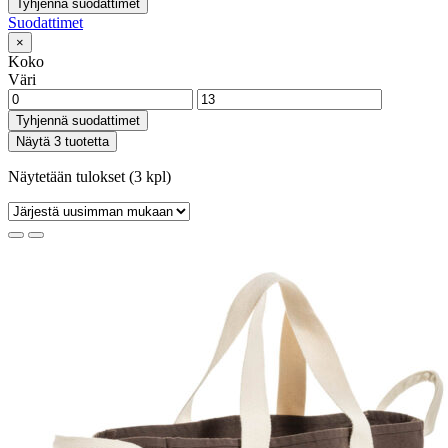
Tyhjennä suodattimet
Suodattimet
×
Koko
Väri
Tyhjennä suodattimet
Näytä 3 tuotetta
Näytetään tulokset (3 kpl)