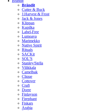
Brändit
Brändit
Cutter & Buck
J.Harvest & Frost
Jack & Jones
Klippan
Kupilka
Label-Free
Lumoava
Marimekko
Native Spirit
Rituals
SACKit
SOL'S
Stanley/Stella
Vilikkala
Camelbak
Clique
Cottover
Craft
Dorre
Finlayson
Firephant
Fiskars
Arabia