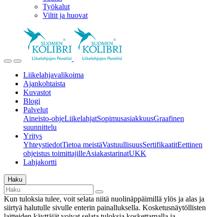
Työkalut
Viltit ja huovat
Liikelahjavalikoima
Ajankohtaista
Kuvastot
Blogi
Palvelut
Aineisto-ohje
Liikelahjat
Sopimusasiakkuus
Graafinen
suunnittelu
Yritys
Yhteystiedot
Tietoa meistä
Vastuullisuus
Sertifikaatit
Eettinen
ohjeistus toimittajille
Asiakastarinat
UKK
Lahjakortti
Haku
Kun tuloksia tulee, voit selata niitä nuolinäppäimillä ylös ja alas ja
siirtyä halutulle sivulle enterin painalluksella. Kosketusnäytöllisten
laitteiden käyttäjät voivat selata tuloksia koskettamalla ja