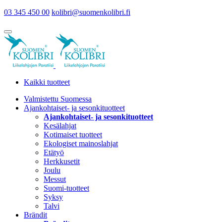
03 345 450 00
kolibri@suomenkolibri.fi
Kaikki tuotteet
Valmistettu Suomessa
Ajankohtaiset- ja sesonkituotteet
Ajankohtaiset- ja sesonkituotteet
Kesälahjat
Kotimaiset tuotteet
Ekologiset mainoslahjat
Etätyö
Herkkusetit
Joulu
Messut
Suomi-tuotteet
Syksy
Talvi
Brändit