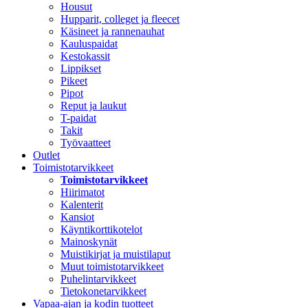
Housut
Hupparit, colleget ja fleecet
Käsineet ja rannenauhat
Kauluspaidat
Kestokassit
Lippikset
Pikeet
Pipot
Reput ja laukut
T-paidat
Takit
Työvaatteet
Outlet
Toimistotarvikkeet
Toimistotarvikkeet
Hiirimatot
Kalenterit
Kansiot
Käyntikorttikotelot
Mainoskynät
Muistikirjat ja muistilaput
Muut toimistotarvikkeet
Puhelintarvikkeet
Tietokonetarvikkeet
Vapaa-ajan ja kodin tuotteet