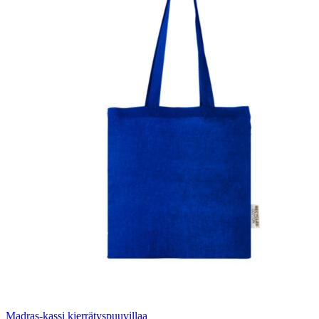
Madras-kassi kierrätyspuuvillaa