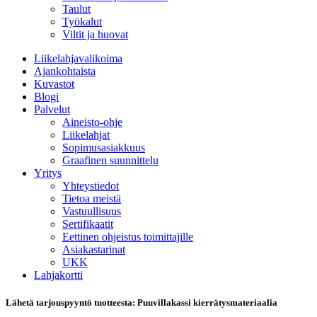
Taulut
Työkalut
Viltit ja huovat
Liikelahjavalikoima
Ajankohtaista
Kuvastot
Blogi
Palvelut
Aineisto-ohje
Liikelahjat
Sopimusasiakkuus
Graafinen suunnittelu
Yritys
Yhteystiedot
Tietoa meistä
Vastuullisuus
Sertifikaatit
Eettinen ohjeistus toimittajille
Asiakastarinat
UKK
Lahjakortti
Lähetä tarjouspyyntö tuotteesta: Puuvillakassi kierrätysmateriaalia