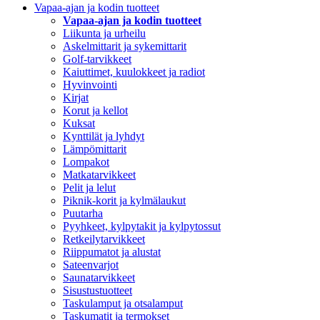
Vapaa-ajan ja kodin tuotteet
Vapaa-ajan ja kodin tuotteet
Liikunta ja urheilu
Askelmittarit ja sykemittarit
Golf-tarvikkeet
Kaiuttimet, kuulokkeet ja radiot
Hyvinvointi
Kirjat
Korut ja kellot
Kuksat
Kynttilät ja lyhdyt
Lämpömittarit
Lompakot
Matkatarvikkeet
Pelit ja lelut
Piknik-korit ja kylmälaukut
Puutarha
Pyyhkeet, kylpytakit ja kylpytossut
Retkeilytarvikkeet
Riippumatot ja alustat
Sateenvarjot
Saunatarvikkeet
Sisustustuotteet
Taskulamput ja otsalamput
Taskumatit ja termokset