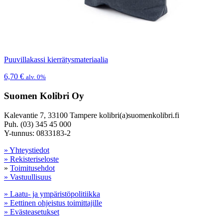
Puuvillakassi kierrätysmateriaalia
6,70
€
alv. 0%
Suomen Kolibri Oy
Kalevantie 7, 33100 Tampere kolibri(a)suomenkolibri.fi
Puh. (03) 345 45 000
Y-tunnus: 0833183-2
» Yhteystiedot
» Rekisteriseloste
»
Toimitusehdot
» Vastuullisuus
» Laatu- ja ympäristöpolitiikka
» Eettinen ohjeistus toimittajille
» Evästeasetukset