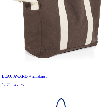
BEAU AWARE™ rantakassi
12,75
€
alv. 0%