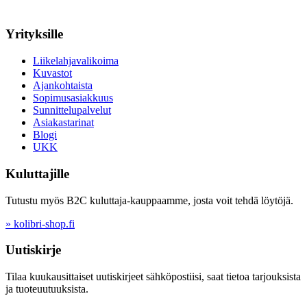
Yrityksille
Liikelahjavalikoima
Kuvastot
Ajankohtaista
Sopimusasiakkuus
Sunnittelupalvelut
Asiakastarinat
Blogi
UKK
Kuluttajille
Tutustu myös B2C kuluttaja-kauppaamme, josta voit tehdä löytöjä.
» kolibri-shop.fi
Uutiskirje
Tilaa kuukausittaiset uutiskirjeet sähköpostiisi, saat tietoa tarjouksista
ja tuoteuutuuksista.