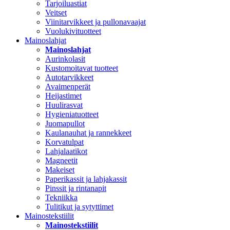
Tarjoiluastiat
Veitset
Viinitarvikkeet ja pullonavaajat
Vuolukivituotteet
Mainoslahjat
Mainoslahjat
Aurinkolasit
Kustomoitavat tuotteet
Autotarvikkeet
Avaimenperät
Heijastimet
Huulirasvat
Hygieniatuotteet
Juomapullot
Kaulanauhat ja rannekkeet
Korvatulpat
Lahjalaatikot
Magneetit
Makeiset
Paperikassit ja lahjakassit
Pinssit ja rintanapit
Tekniikka
Tulitikut ja sytyttimet
Mainostekstiilit
Mainostekstiilit