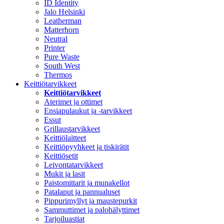
ID Identity
Jalo Helsinki
Leatherman
Matterhorn
Neutral
Printer
Pure Waste
South West
Thermos
Keittiötarvikkeet
Keittiötarvikkeet
Aterimet ja ottimet
Ensiapulaukut ja -tarvikkeet
Essut
Grillaustarvikkeet
Keittiölaitteet
Keittiöpyyhkeet ja tiskirätit
Keittiösetit
Leivontatarvikkeet
Mukit ja lasit
Paistomittarit ja munakellot
Patalaput ja pannualuset
Pippurimyllyt ja maustepurkit
Sammuttimet ja palohälyttimet
Tarjoiluastiat