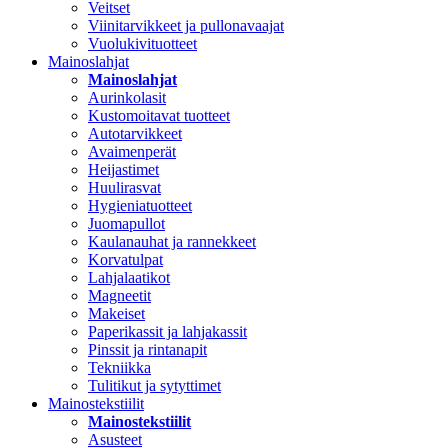
Veitset
Viinitarvikkeet ja pullonavaajat
Vuolukivituotteet
Mainoslahjat
Mainoslahjat
Aurinkolasit
Kustomoitavat tuotteet
Autotarvikkeet
Avaimenperät
Heijastimet
Huulirasvat
Hygieniatuotteet
Juomapullot
Kaulanauhat ja rannekkeet
Korvatulpat
Lahjalaatikot
Magneetit
Makeiset
Paperikassit ja lahjakassit
Pinssit ja rintanapit
Tekniikka
Tulitikut ja sytyttimet
Mainostekstiilit
Mainostekstiilit
Asusteet