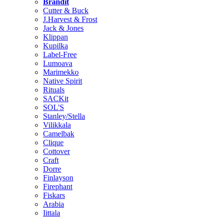
Brändit
Cutter & Buck
J.Harvest & Frost
Jack & Jones
Klippan
Kupilka
Label-Free
Lumoava
Marimekko
Native Spirit
Rituals
SACKit
SOL'S
Stanley/Stella
Vilikkala
Camelbak
Clique
Cottover
Craft
Dorre
Finlayson
Firephant
Fiskars
Arabia
Iittala