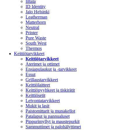
Iittala
ID Identity
Jalo Helsinki
Leatherman
Matterhorn
Neutral
Printer
Pure Waste
South West
Thermos
Keittiötarvikkeet
Keittiötarvikkeet
Aterimet ja ottimet
Ensiapulaukut ja -tarvikkeet
Essut
Grillaustarvikkeet
Keittiölaitteet
Keittiöpyyhkeet ja tiskirätit
Keittiösetit
Leivontatarvikkeet
Mukit ja lasit
Paistomittarit ja munakellot
Patalaput ja pannualuset
Pippurimyllyt ja maustepurkit
Sammuttimet ja palohälyttimet