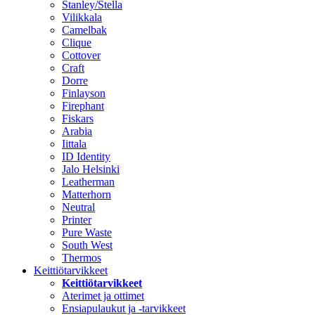
Stanley/Stella
Vilikkala
Camelbak
Clique
Cottover
Craft
Dorre
Finlayson
Firephant
Fiskars
Arabia
Iittala
ID Identity
Jalo Helsinki
Leatherman
Matterhorn
Neutral
Printer
Pure Waste
South West
Thermos
Keittiötarvikkeet
Keittiötarvikkeet
Aterimet ja ottimet
Ensiapulaukut ja -tarvikkeet