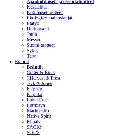
Ajankohtaiset- ja sesonkituotteet
Kesälahjat
Kotimaiset tuotteet
Ekologiset mainoslahjat
Etätyö
Herkkusetit
Joulu
Messut
Suomi-tuotteet
Syksy
Talvi
Brändit
Brändit
Cutter & Buck
J.Harvest & Frost
Jack & Jones
Klippan
Kupilka
Label-Free
Lumoava
Marimekko
Native Spirit
Rituals
SACKit
SOL'S