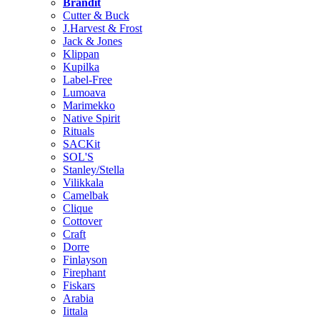
Brändit
Cutter & Buck
J.Harvest & Frost
Jack & Jones
Klippan
Kupilka
Label-Free
Lumoava
Marimekko
Native Spirit
Rituals
SACKit
SOL'S
Stanley/Stella
Vilikkala
Camelbak
Clique
Cottover
Craft
Dorre
Finlayson
Firephant
Fiskars
Arabia
Iittala