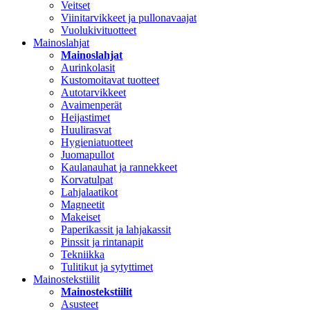
Veitset
Viinitarvikkeet ja pullonavaajat
Vuolukivituotteet
Mainoslahjat
Mainoslahjat
Aurinkolasit
Kustomoitavat tuotteet
Autotarvikkeet
Avaimenperät
Heijastimet
Huulirasvat
Hygieniatuotteet
Juomapullot
Kaulanauhat ja rannekkeet
Korvatulpat
Lahjalaatikot
Magneetit
Makeiset
Paperikassit ja lahjakassit
Pinssit ja rintanapit
Tekniikka
Tulitikut ja sytyttimet
Mainostekstiilit
Mainostekstiilit
Asusteet