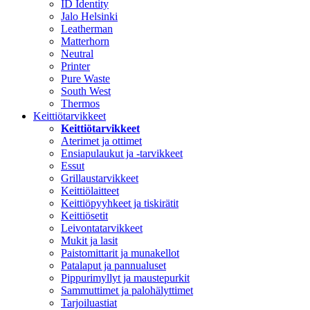
ID Identity
Jalo Helsinki
Leatherman
Matterhorn
Neutral
Printer
Pure Waste
South West
Thermos
Keittiötarvikkeet
Keittiötarvikkeet
Aterimet ja ottimet
Ensiapulaukut ja -tarvikkeet
Essut
Grillaustarvikkeet
Keittiölaitteet
Keittiöpyyhkeet ja tiskirätit
Keittiösetit
Leivontatarvikkeet
Mukit ja lasit
Paistomittarit ja munakellot
Patalaput ja pannualuset
Pippurimyllyt ja maustepurkit
Sammuttimet ja palohälyttimet
Tarjoiluastiat