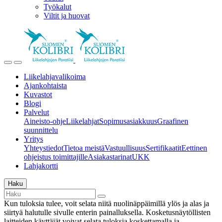
Työkalut
Viltit ja huovat
Liikelahjavalikoima
Ajankohtaista
Kuvastot
Blogi
Palvelut
Aineisto-ohje
Liikelahjat
Sopimusasiakkuus
Graafinen
suunnittelu
Yritys
Yhteystiedot
Tietoa meistä
Vastuullisuus
Sertifikaatit
Eettinen
ohjeistus toimittajille
Asiakastarinat
UKK
Lahjakortti
Haku
Kun tuloksia tulee, voit selata niitä nuolinäppäimillä ylös ja alas ja
siirtyä halutulle sivulle enterin painalluksella. Kosketusnäytöllisten
laitteiden käyttäjät voivat selata tuloksia koskettamalla ja