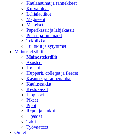
Kaulanauhat ja rannekkeet
Korvatulpat
Lahjalaatikot
Magneetit
Makeiset
Paperikassit ja lahjakassit
Pinssit ja rintanapit
Tekniikka
Tulitikut ja sytyttimet
Mainostekstiilit
Mainostekstiilit
Asusteet
Housut
Hupparit, colleget ja fleecet
Käsineet ja rannenauhat
Kauluspaidat
Kestokassit
Lippikset
Pikeet
Pipot
Reput ja laukut
T-paidat
Takit
Työvaatteet
Outlet