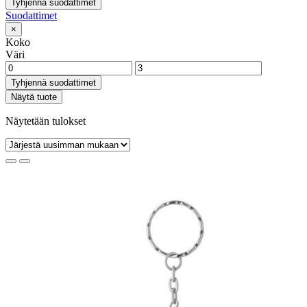
Tyhjennä suodattimet
Suodattimet
×
Koko
Väri
Tyhjennä suodattimet
Näytä tuote
Näytetään tulokset