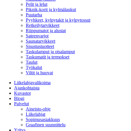
Pelit ja lelut
Piknik-korit ja kylmälaukut
Puutarha
Pyyhkeet, kylpytakit ja kylpytossut
Retkeilytarvikkeet
Riippumatot ja alustat
Sateenvarjot
Saunatarvikkeet
Sisustustuotteet
Taskulamput ja otsalamput
Taskumatit ja termokset
Taulut
Työkalut
Viltit ja huovat
Liikelahjavalikoima
Ajankohtaista
Kuvastot
Blogi
Palvelut
Aineisto-ohje
Liikelahjat
Sopimusasiakkuus
Graafinen suunnittelu
Yritys