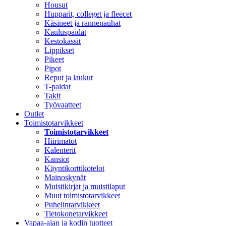
Housut
Hupparit, colleget ja fleecet
Käsineet ja rannenauhat
Kauluspaidat
Kestokassit
Lippikset
Pikeet
Pipot
Reput ja laukut
T-paidat
Takit
Työvaatteet
Outlet
Toimistotarvikkeet
Toimistotarvikkeet
Hiirimatot
Kalenterit
Kansiot
Käyntikorttikotelot
Mainoskynät
Muistikirjat ja muistilaput
Muut toimistotarvikkeet
Puhelintarvikkeet
Tietokonetarvikkeet
Vapaa-ajan ja kodin tuotteet