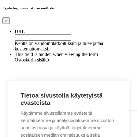
Pyydä tarjous ostoskorin sisällöstä
×
URL
Kenttä on validointitarkoituksiin ja tulee jättää
koskemattomaksi.
This field is hidden when viewing the form
Ostoskorin sisältö
Tietoa sivustolla käytetyistä
evästeistä
Käytämme sivustollamme evästeitä
Nimi
*
Etunimi
kerätäksemme ja analysoidaksemme sivuston
Sukunimi
suorituskykyä ja käyttöä, tarjotaksemme
Yritys
sosiaalisen median ominaisuuksia sekä