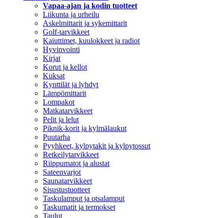
Vapaa-ajan ja kodin tuotteet
Liikunta ja urheilu
Askelmittarit ja sykemittarit
Golf-tarvikkeet
Kaiuttimet, kuulokkeet ja radiot
Hyvinvointi
Kirjat
Korut ja kellot
Kuksat
Kynttilät ja lyhdyt
Lämpömittarit
Lompakot
Matkatarvikkeet
Pelit ja lelut
Piknik-korit ja kylmälaukut
Puutarha
Pyyhkeet, kylpytakit ja kylpytossut
Retkeilytarvikkeet
Riippumatot ja alustat
Sateenvarjot
Saunatarvikkeet
Sisustustuotteet
Taskulamput ja otsalamput
Taskumatit ja termokset
Taulut