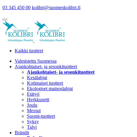
03 345 450 00
kolibri@suomenkolibri.fi
Kaikki tuotteet
Valmistettu Suomessa
Ajankohtaiset- ja sesonkituotteet
Ajankohtaiset- ja sesonkituotteet
Kesälahjat
Kotimaiset tuotteet
Ekologiset mainoslahjat
Etätyö
Herkkusetit
Joulu
Messut
Suomi-tuotteet
Syksy
Talvi
Brändit