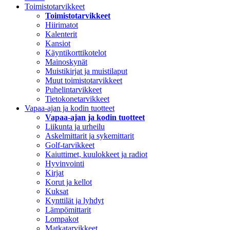
Toimistotarvikkeet
Toimistotarvikkeet
Hiirimatot
Kalenterit
Kansiot
Käyntikorttikotelot
Mainoskynät
Muistikirjat ja muistilaput
Muut toimistotarvikkeet
Puhelintarvikkeet
Tietokonetarvikkeet
Vapaa-ajan ja kodin tuotteet
Vapaa-ajan ja kodin tuotteet
Liikunta ja urheilu
Askelmittarit ja sykemittarit
Golf-tarvikkeet
Kaiuttimet, kuulokkeet ja radiot
Hyvinvointi
Kirjat
Korut ja kellot
Kuksat
Kynttilät ja lyhdyt
Lämpömittarit
Lompakot
Matkatarvikkeet