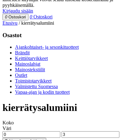
pyyhkäisemällä.
Kirjaudu sisään
0
Ostoskori
0
Ostoskori
Etusivu
/
kierrätysalumiini
Osastot
Ajankohtaiset- ja sesonkituotteet
Brändit
Keittiötarvikkeet
Mainoslahjat
Mainostekstiilit
Outlet
Toimistotarvikkeet
Valmistettu Suomessa
Vapaa-ajan ja kodin tuotteet
kierrätysalumiini
Koko
Väri