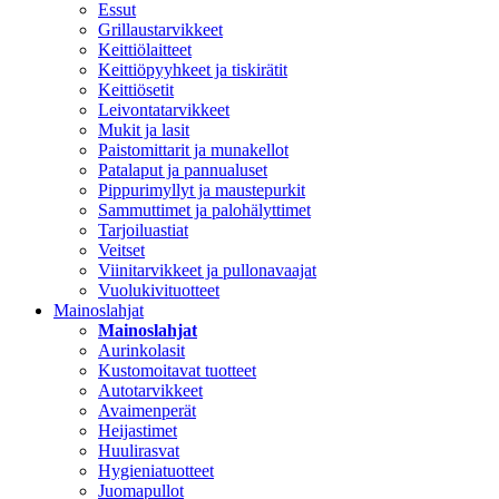
Essut
Grillaustarvikkeet
Keittiölaitteet
Keittiöpyyhkeet ja tiskirätit
Keittiösetit
Leivontatarvikkeet
Mukit ja lasit
Paistomittarit ja munakellot
Patalaput ja pannualuset
Pippurimyllyt ja maustepurkit
Sammuttimet ja palohälyttimet
Tarjoiluastiat
Veitset
Viinitarvikkeet ja pullonavaajat
Vuolukivituotteet
Mainoslahjat
Mainoslahjat
Aurinkolasit
Kustomoitavat tuotteet
Autotarvikkeet
Avaimenperät
Heijastimet
Huulirasvat
Hygieniatuotteet
Juomapullot