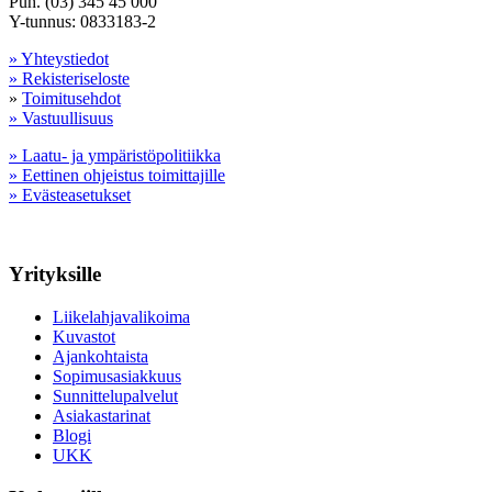
Puh. (03) 345 45 000
Y-tunnus: 0833183-2
» Yhteystiedot
» Rekisteriseloste
»
Toimitusehdot
» Vastuullisuus
» Laatu- ja ympäristöpolitiikka
» Eettinen ohjeistus toimittajille
» Evästeasetukset
Yrityksille
Liikelahjavalikoima
Kuvastot
Ajankohtaista
Sopimusasiakkuus
Sunnittelupalvelut
Asiakastarinat
Blogi
UKK