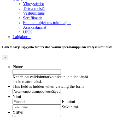
Yhteystiedot
Tietoa meistä
Vastuullisuus
Sertifikaatit
Eettinen ohjeistus toimittajille
Asiakastarinat
UKK
Lahjakortti
Lähetä tarjouspyyntö tuotteesta: Avaimenperälamppu kierrätysalumiinista
×
Phone
Kenttä on validointitarkoituksiin ja tulee jättää
koskemattomaksi.
This field is hidden when viewing the form
Nimi
Etunimi
Sukunimi
Yritys