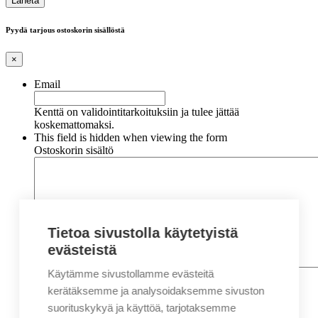
Pyydä tarjous ostoskorin sisällöstä
×
Email
Kenttä on validointitarkoituksiin ja tulee jättää
koskemattomaksi.
This field is hidden when viewing the form
Ostoskorin sisältö
Tietoa sivustolla käytetyistä
evästeistä
Käytämme sivustollamme evästeitä
Nimi
*
Etunimi
kerätäksemme ja analysoidaksemme sivuston
Sukunimi
suorituskykyä ja käyttöä, tarjotaksemme