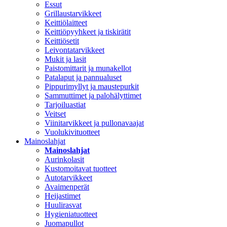
Essut
Grillaustarvikkeet
Keittiölaitteet
Keittiöpyyhkeet ja tiskirätit
Keittiösetit
Leivontatarvikkeet
Mukit ja lasit
Paistomittarit ja munakellot
Patalaput ja pannualuset
Pippurimyllyt ja maustepurkit
Sammuttimet ja palohälyttimet
Tarjoiluastiat
Veitset
Viinitarvikkeet ja pullonavaajat
Vuolukivituotteet
Mainoslahjat
Mainoslahjat
Aurinkolasit
Kustomoitavat tuotteet
Autotarvikkeet
Avaimenperät
Heijastimet
Huulirasvat
Hygieniatuotteet
Juomapullot