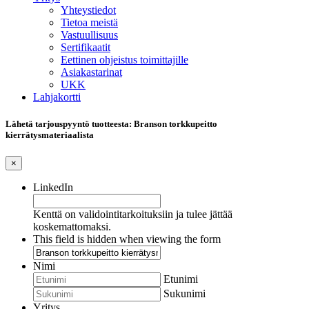
Yhteystiedot
Tietoa meistä
Vastuullisuus
Sertifikaatit
Eettinen ohjeistus toimittajille
Asiakastarinat
UKK
Lahjakortti
Lähetä tarjouspyyntö tuotteesta: Branson torkkupeitto
kierrätysmateriaalista
×
LinkedIn
Kenttä on validointitarkoituksiin ja tulee jättää
koskemattomaksi.
This field is hidden when viewing the form
Nimi
Etunimi
Sukunimi
Yritys