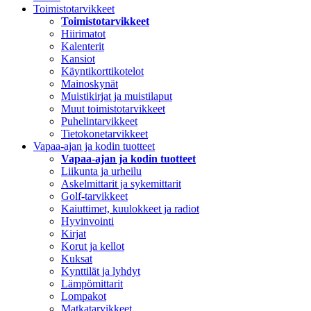
Toimistotarvikkeet
Toimistotarvikkeet
Hiirimatot
Kalenterit
Kansiot
Käyntikorttikotelot
Mainoskynät
Muistikirjat ja muistilaput
Muut toimistotarvikkeet
Puhelintarvikkeet
Tietokonetarvikkeet
Vapaa-ajan ja kodin tuotteet
Vapaa-ajan ja kodin tuotteet
Liikunta ja urheilu
Askelmittarit ja sykemittarit
Golf-tarvikkeet
Kaiuttimet, kuulokkeet ja radiot
Hyvinvointi
Kirjat
Korut ja kellot
Kuksat
Kynttilät ja lyhdyt
Lämpömittarit
Lompakot
Matkatarvikkeet