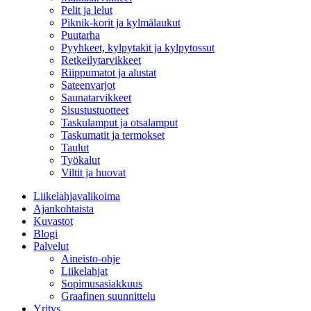
Pelit ja lelut
Piknik-korit ja kylmälaukut
Puutarha
Pyyhkeet, kylpytakit ja kylpytossut
Retkeilytarvikkeet
Riippumatot ja alustat
Sateenvarjot
Saunatarvikkeet
Sisustustuotteet
Taskulamput ja otsalamput
Taskumatit ja termokset
Taulut
Työkalut
Viltit ja huovat
Liikelahjavalikoima
Ajankohtaista
Kuvastot
Blogi
Palvelut
Aineisto-ohje
Liikelahjat
Sopimusasiakkuus
Graafinen suunnittelu
Yritys