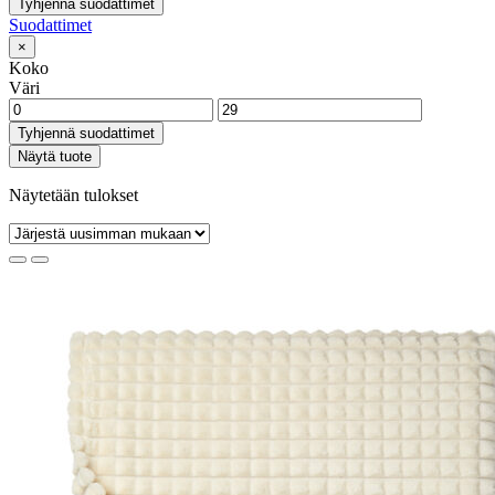
Tyhjennä suodattimet
Suodattimet
×
Koko
Väri
Tyhjennä suodattimet
Näytä tuote
Näytetään tulokset