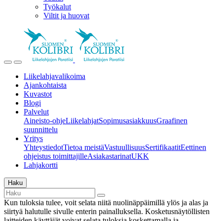
Työkalut
Viltit ja huovat
Liikelahjavalikoima
Ajankohtaista
Kuvastot
Blogi
Palvelut
Aineisto-ohje
Liikelahjat
Sopimusasiakkuus
Graafinen
suunnittelu
Yritys
Yhteystiedot
Tietoa meistä
Vastuullisuus
Sertifikaatit
Eettinen
ohjeistus toimittajille
Asiakastarinat
UKK
Lahjakortti
Haku
Kun tuloksia tulee, voit selata niitä nuolinäppäimillä ylös ja alas ja
siirtyä halutulle sivulle enterin painalluksella. Kosketusnäytöllisten
laitteiden käyttäjät voivat selata tuloksia koskettamalla ja