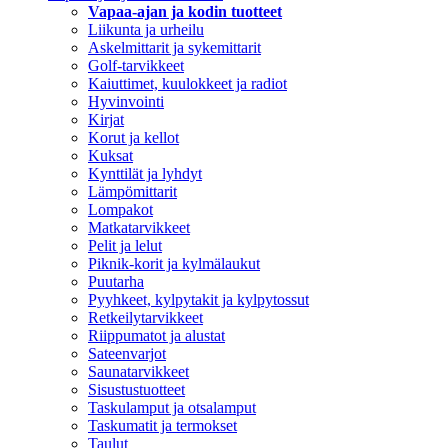
Vapaa-ajan ja kodin tuotteet
Liikunta ja urheilu
Askelmittarit ja sykemittarit
Golf-tarvikkeet
Kaiuttimet, kuulokkeet ja radiot
Hyvinvointi
Kirjat
Korut ja kellot
Kuksat
Kynttilät ja lyhdyt
Lämpömittarit
Lompakot
Matkatarvikkeet
Pelit ja lelut
Piknik-korit ja kylmälaukut
Puutarha
Pyyhkeet, kylpytakit ja kylpytossut
Retkeilytarvikkeet
Riippumatot ja alustat
Sateenvarjot
Saunatarvikkeet
Sisustustuotteet
Taskulamput ja otsalamput
Taskumatit ja termokset
Taulut