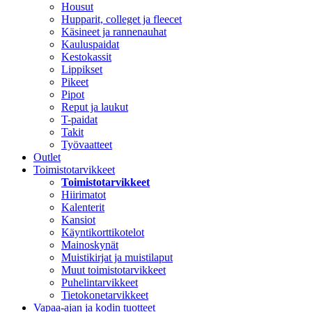
Housut
Hupparit, colleget ja fleecet
Käsineet ja rannenauhat
Kauluspaidat
Kestokassit
Lippikset
Pikeet
Pipot
Reput ja laukut
T-paidat
Takit
Työvaatteet
Outlet
Toimistotarvikkeet
Toimistotarvikkeet
Hiirimatot
Kalenterit
Kansiot
Käyntikorttikotelot
Mainoskynät
Muistikirjat ja muistilaput
Muut toimistotarvikkeet
Puhelintarvikkeet
Tietokonetarvikkeet
Vapaa-ajan ja kodin tuotteet