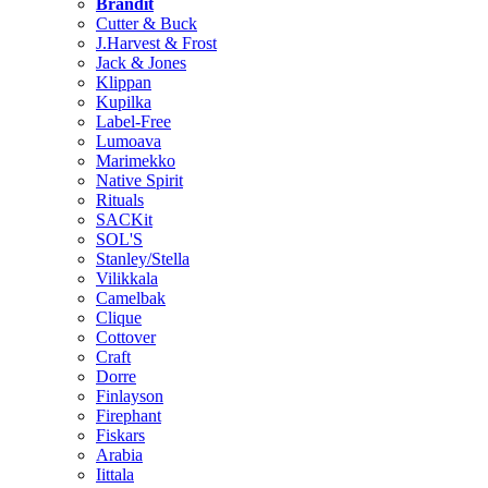
Brändit
Cutter & Buck
J.Harvest & Frost
Jack & Jones
Klippan
Kupilka
Label-Free
Lumoava
Marimekko
Native Spirit
Rituals
SACKit
SOL'S
Stanley/Stella
Vilikkala
Camelbak
Clique
Cottover
Craft
Dorre
Finlayson
Firephant
Fiskars
Arabia
Iittala