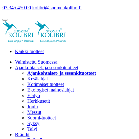
03 345 450 00
kolibri@suomenkolibri.fi
Kaikki tuotteet
Valmistettu Suomessa
Ajankohtaiset- ja sesonkituotteet
Ajankohtaiset- ja sesonkituotteet
Kesälahjat
Kotimaiset tuotteet
Ekologiset mainoslahjat
Etätyö
Herkkusetit
Joulu
Messut
Suomi-tuotteet
Syksy
Talvi
Brändit