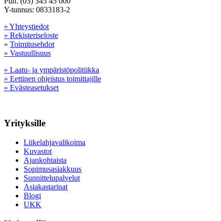
Puh. (03) 345 45 000
Y-tunnus: 0833183-2
» Yhteystiedot
» Rekisteriseloste
»
Toimitusehdot
» Vastuullisuus
» Laatu- ja ympäristöpolitiikka
» Eettinen ohjeistus toimittajille
» Evästeasetukset
Yrityksille
Liikelahjavalikoima
Kuvastot
Ajankohtaista
Sopimusasiakkuus
Sunnittelupalvelut
Asiakastarinat
Blogi
UKK