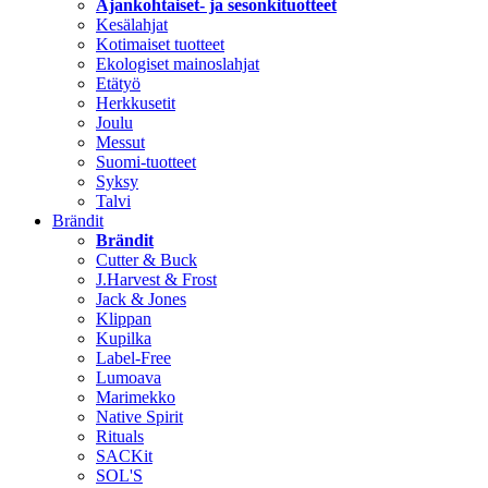
Ajankohtaiset- ja sesonkituotteet
Kesälahjat
Kotimaiset tuotteet
Ekologiset mainoslahjat
Etätyö
Herkkusetit
Joulu
Messut
Suomi-tuotteet
Syksy
Talvi
Brändit
Brändit
Cutter & Buck
J.Harvest & Frost
Jack & Jones
Klippan
Kupilka
Label-Free
Lumoava
Marimekko
Native Spirit
Rituals
SACKit
SOL'S