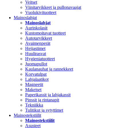
Veitset
Viinitarvikkeet ja pullonavaajat
Vuolukivituotteet
Mainoslahjat
Mainoslahjat
Aurinkolasit
Kustomoitavat tuotteet
Autotarvikkeet
Avaimenperät
Heijastimet
Huulirasvat
Hygieniatuotteet
Juomapullot
Kaulanauhat ja rannekkeet
Korvatulpat
Lahjalaatikot
Magneetit
Makeiset
Paperikassit ja lahjakassit
Pinssit ja rintanapit
Tekniikka
Tulitikut ja sytyttimet
Mainostekstiilit
Mainostekstiilit
Asusteet