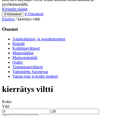
pyyhkäisemällä.
Kirjaudu sisään
0
Ostoskori
0
Ostoskori
Etusivu
/
kierrätys viltti
Osastot
Ajankohtaiset- ja sesonkituotteet
Brändit
Keittiötarvikkeet
Mainoslahjat
Mainostekstiilit
Outlet
Toimistotarvikkeet
Valmistettu Suomessa
Vapaa-ajan ja kodin tuotteet
kierrätys viltti
Koko
Väri