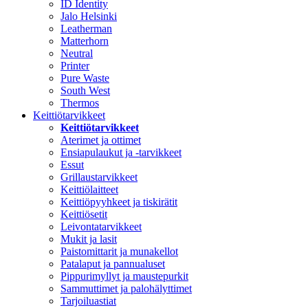
ID Identity
Jalo Helsinki
Leatherman
Matterhorn
Neutral
Printer
Pure Waste
South West
Thermos
Keittiötarvikkeet
Keittiötarvikkeet
Aterimet ja ottimet
Ensiapulaukut ja -tarvikkeet
Essut
Grillaustarvikkeet
Keittiölaitteet
Keittiöpyyhkeet ja tiskirätit
Keittiösetit
Leivontatarvikkeet
Mukit ja lasit
Paistomittarit ja munakellot
Patalaput ja pannualuset
Pippurimyllyt ja maustepurkit
Sammuttimet ja palohälyttimet
Tarjoiluastiat