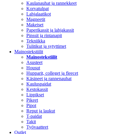
Kaulanauhat ja rannekkeet
Korvatulpat
Lahjalaatikot
Magneetit
Makeiset
Paperikassit ja lahjakassit
Pinssit ja rintanapit
Tekniikka
Tulitikut ja sytyttimet
Mainostekstiilit
Mainostekstiilit
Asusteet
Housut
Hupparit, colleget ja fleecet
Käsineet ja rannenauhat
Kauluspaidat
Kestokassit
Lippikset
Pikeet
Pipot
Reput ja laukut
T-paidat
Takit
Työvaatteet
Outlet