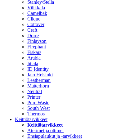
Stanley/Stella
Vilikkala
Camelbak
Clique
Cottover
Craft
Dorre
Finlayson
Firephant
Fiskars
Arabia
Iittala
ID Identity
Jalo Helsinki
Leatherman
Matterhorn
Neutral
Printer
Pure Waste
South West
Thermos
Keittiötarvikkeet
Keittiötarvikkeet
Aterimet ja ottimet
Ensiapulaukut ja -tarvikkeet