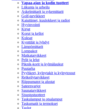
Vapaa-ajan ja kodin tuotteet
Liikunta ja urheilu
Askelmittarit ja sykemittarit
Golf-tarvikkeet
Kaiuttimet, kuulokkeet ja radiot
Hyvinvointi
Kirjat
Korut ja kellot
Kuksat
Kynttilät ja lyhdyt
Lämpömittarit
Lompakot
Matkatarvikkeet
Pelit ja lelut
Piknik-korit ja kylmälaukut
Puutarha
Pyyhkeet, kylpytakit ja kylpytossut
Retkeilytarvikkeet
Riippumatot ja alustat
Sateenvarjot
Saunatarvikkeet
Sisustustuotteet
Taskulamput ja otsalamput
Taskumatit ja termokset
Taulut