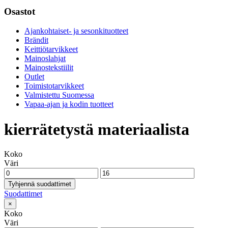
Osastot
Ajankohtaiset- ja sesonkituotteet
Brändit
Keittiötarvikkeet
Mainoslahjat
Mainostekstiilit
Outlet
Toimistotarvikkeet
Valmistettu Suomessa
Vapaa-ajan ja kodin tuotteet
kierrätetystä materiaalista
Koko
Väri
Tyhjennä suodattimet
Suodattimet
×
Koko
Väri