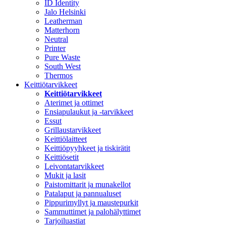
ID Identity
Jalo Helsinki
Leatherman
Matterhorn
Neutral
Printer
Pure Waste
South West
Thermos
Keittiötarvikkeet
Keittiötarvikkeet
Aterimet ja ottimet
Ensiapulaukut ja -tarvikkeet
Essut
Grillaustarvikkeet
Keittiölaitteet
Keittiöpyyhkeet ja tiskirätit
Keittiösetit
Leivontatarvikkeet
Mukit ja lasit
Paistomittarit ja munakellot
Patalaput ja pannualuset
Pippurimyllyt ja maustepurkit
Sammuttimet ja palohälyttimet
Tarjoiluastiat