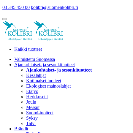
03 345 450 00
kolibri@suomenkolibri.fi
Kaikki tuotteet
Valmistettu Suomessa
Ajankohtaiset- ja sesonkituotteet
Ajankohtaiset- ja sesonkituotteet
Kesälahjat
Kotimaiset tuotteet
Ekologiset mainoslahjat
Etätyö
Herkkusetit
Joulu
Messut
Suomi-tuotteet
Syksy
Talvi
Brändit