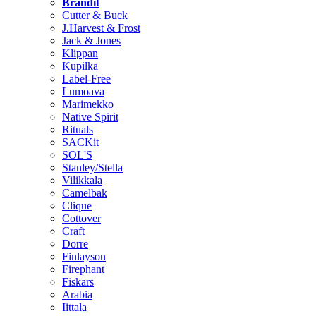
Brändit
Cutter & Buck
J.Harvest & Frost
Jack & Jones
Klippan
Kupilka
Label-Free
Lumoava
Marimekko
Native Spirit
Rituals
SACKit
SOL'S
Stanley/Stella
Vilikkala
Camelbak
Clique
Cottover
Craft
Dorre
Finlayson
Firephant
Fiskars
Arabia
Iittala