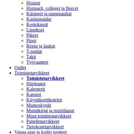
Housut
Hupparit, colleget ja fleecet
Käsineet ja rannenauhat
Kauluspaidat
Kestokassit
Lippikset
Pikeet
Pipot
Reput ja laukut
T-paidat
Takit
Työvaatteet
Outlet
Toimistotarvikkeet
Toimistotarvikkeet
Hiirimatot
Kalenterit
Kansiot
Käyntikorttikotelot
Mainoskynät
Muistikirjat ja muistilaput
Muut toimistotarvikkeet
Puhelintarvikkeet
Tietokonetarvikkeet
Vapaa-ajan ja kodin tuotteet