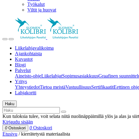
Työkalut
Viltit ja huovat
Liikelahjavalikoima
Ajankohtaista
Kuvastot
Blogi
Palvelut
Aineisto-ohje
Liikelahjat
Sopimusasiakkuus
Graafinen suunnittel
Yritys
Yhteystiedot
Tietoa meistä
Vastuullisuus
Sertifikaatit
Eettinen ohjei
Lahjakortti
Haku
Kun tuloksia tulee, voit selata niitä nuolinäppäimillä ylös ja alas ja si
Kirjaudu sisään
0
Ostoskori
0
Ostoskori
Etusivu
/
kierrätetystä materiaalista