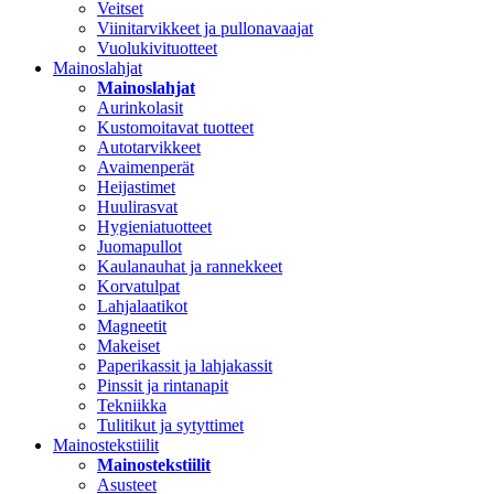
Veitset
Viinitarvikkeet ja pullonavaajat
Vuolukivituotteet
Mainoslahjat
Mainoslahjat
Aurinkolasit
Kustomoitavat tuotteet
Autotarvikkeet
Avaimenperät
Heijastimet
Huulirasvat
Hygieniatuotteet
Juomapullot
Kaulanauhat ja rannekkeet
Korvatulpat
Lahjalaatikot
Magneetit
Makeiset
Paperikassit ja lahjakassit
Pinssit ja rintanapit
Tekniikka
Tulitikut ja sytyttimet
Mainostekstiilit
Mainostekstiilit
Asusteet