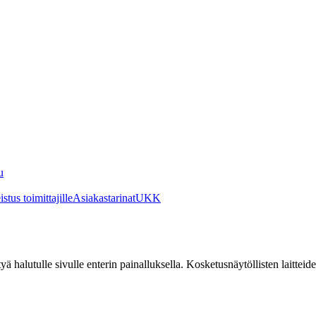
u
stus toimittajille
Asiakastarinat
UKK
irtyä halutulle sivulle enterin painalluksella. Kosketusnäytöllisten laittei