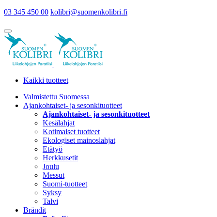
03 345 450 00
kolibri@suomenkolibri.fi
Kaikki tuotteet
Valmistettu Suomessa
Ajankohtaiset- ja sesonkituotteet
Ajankohtaiset- ja sesonkituotteet
Kesälahjat
Kotimaiset tuotteet
Ekologiset mainoslahjat
Etätyö
Herkkusetit
Joulu
Messut
Suomi-tuotteet
Syksy
Talvi
Brändit