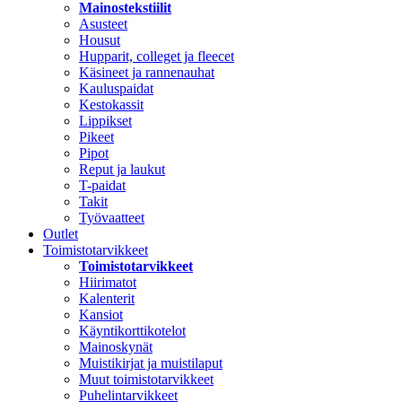
Mainostekstiilit
Asusteet
Housut
Hupparit, colleget ja fleecet
Käsineet ja rannenauhat
Kauluspaidat
Kestokassit
Lippikset
Pikeet
Pipot
Reput ja laukut
T-paidat
Takit
Työvaatteet
Outlet
Toimistotarvikkeet
Toimistotarvikkeet
Hiirimatot
Kalenterit
Kansiot
Käyntikorttikotelot
Mainoskynät
Muistikirjat ja muistilaput
Muut toimistotarvikkeet
Puhelintarvikkeet