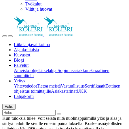
Työkalut
Viltit ja huovat
Liikelahjavalikoima
Ajankohtaista
Kuvastot
Blogi
Palvelut
Aineisto-ohje
Liikelahjat
Sopimusasiakkuus
Graafinen
suunnittelu
Yritys
Yhteystiedot
Tietoa meistä
Vastuullisuus
Sertifikaatit
Eettinen
ohjeistus toimittajille
Asiakastarinat
UKK
Lahjakortti
Haku
Kun tuloksia tulee, voit selata niitä nuolinäppäimillä ylös ja alas ja
siirtyä halutulle sivulle enterin painalluksella. Kosketusnäytöllisten
laitteiden käyttäjät voivat selata tuloksia koskettamalla ja