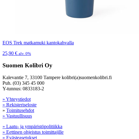
EOS Trek matkamuki kantokahvalla
25,90
€
alv. 0%
Suomen Kolibri Oy
Kalevantie 7, 33100 Tampere kolibri(a)suomenkolibri.fi
Puh. (03) 345 45 000
Y-tunnus: 0833183-2
» Yhteystiedot
» Rekisteriseloste
»
Toimitusehdot
» Vastuullisuus
» Laatu- ja ympäristöpolitiikka
» Eettinen ohjeistus toimittajille
» Evästeasetukset