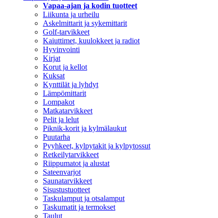
Vapaa-ajan ja kodin tuotteet
Liikunta ja urheilu
Askelmittarit ja sykemittarit
Golf-tarvikkeet
Kaiuttimet, kuulokkeet ja radiot
Hyvinvointi
Kirjat
Korut ja kellot
Kuksat
Kynttilät ja lyhdyt
Lämpömittarit
Lompakot
Matkatarvikkeet
Pelit ja lelut
Piknik-korit ja kylmälaukut
Puutarha
Pyyhkeet, kylpytakit ja kylpytossut
Retkeilytarvikkeet
Riippumatot ja alustat
Sateenvarjot
Saunatarvikkeet
Sisustustuotteet
Taskulamput ja otsalamput
Taskumatit ja termokset
Taulut