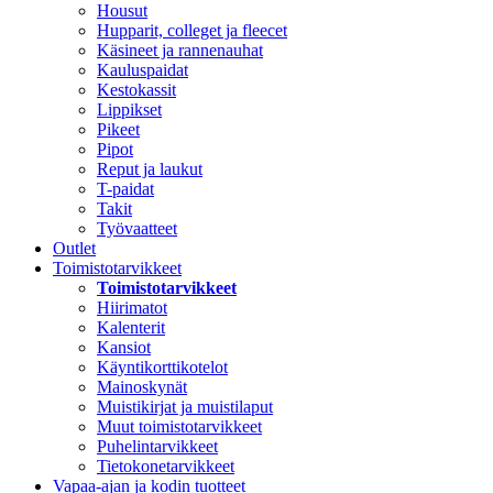
Housut
Hupparit, colleget ja fleecet
Käsineet ja rannenauhat
Kauluspaidat
Kestokassit
Lippikset
Pikeet
Pipot
Reput ja laukut
T-paidat
Takit
Työvaatteet
Outlet
Toimistotarvikkeet
Toimistotarvikkeet
Hiirimatot
Kalenterit
Kansiot
Käyntikorttikotelot
Mainoskynät
Muistikirjat ja muistilaput
Muut toimistotarvikkeet
Puhelintarvikkeet
Tietokonetarvikkeet
Vapaa-ajan ja kodin tuotteet