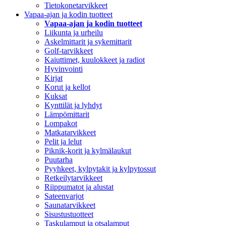
Tietokonetarvikkeet
Vapaa-ajan ja kodin tuotteet
Vapaa-ajan ja kodin tuotteet
Liikunta ja urheilu
Askelmittarit ja sykemittarit
Golf-tarvikkeet
Kaiuttimet, kuulokkeet ja radiot
Hyvinvointi
Kirjat
Korut ja kellot
Kuksat
Kynttilät ja lyhdyt
Lämpömittarit
Lompakot
Matkatarvikkeet
Pelit ja lelut
Piknik-korit ja kylmälaukut
Puutarha
Pyyhkeet, kylpytakit ja kylpytossut
Retkeilytarvikkeet
Riippumatot ja alustat
Sateenvarjot
Saunatarvikkeet
Sisustustuotteet
Taskulamput ja otsalamput