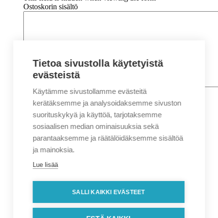
Ostoskorin sisältö
Tietoa sivustolla käytetyistä
evästeistä
Käytämme sivustollamme evästeitä
Nimi
*
Etunimi
kerätäksemme ja analysoidaksemme sivuston
Sukunimi
suorituskykyä ja käyttöä, tarjotaksemme
Yritys
sosiaalisen median ominaisuuksia sekä
parantaaksemme ja räätälöidäksemme sisältöä
Sähköposti
*
ja mainoksia.
Puhelin
*
Lue lisää
Osoitetiedot
Lähiosoite
SALLI KAIKKI EVÄSTEET
Kaupunki
Postinumero