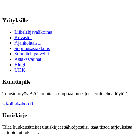
Yrityksille
Liikelahjavalikoima
Kuvastot
Ajankohtaista
Sopimusasiakkuus
Sunnittelupalvelut
Asiakastarinat
Blogi
UKK
Kuluttajille
Tutustu myös B2C kuluttaja-kauppaamme, josta voit tehdä löytöjä.
» kolibri-shop.fi
Uutiskirje
Tilaa kuukausittaiset uutiskirjeet sähköpostiisi, saat tietoa tarjouksista
ja tuoteuutuuksista.