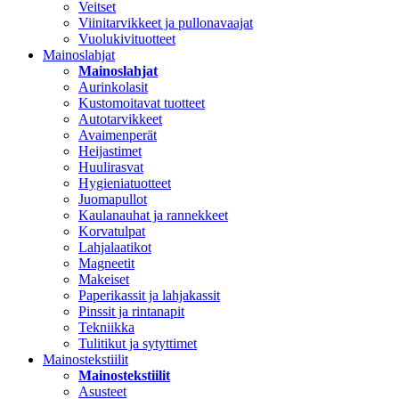
Veitset
Viinitarvikkeet ja pullonavaajat
Vuolukivituotteet
Mainoslahjat
Mainoslahjat
Aurinkolasit
Kustomoitavat tuotteet
Autotarvikkeet
Avaimenperät
Heijastimet
Huulirasvat
Hygieniatuotteet
Juomapullot
Kaulanauhat ja rannekkeet
Korvatulpat
Lahjalaatikot
Magneetit
Makeiset
Paperikassit ja lahjakassit
Pinssit ja rintanapit
Tekniikka
Tulitikut ja sytyttimet
Mainostekstiilit
Mainostekstiilit
Asusteet