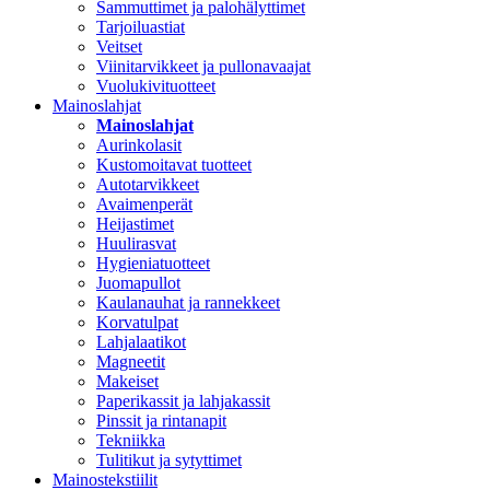
Sammuttimet ja palohälyttimet
Tarjoiluastiat
Veitset
Viinitarvikkeet ja pullonavaajat
Vuolukivituotteet
Mainoslahjat
Mainoslahjat
Aurinkolasit
Kustomoitavat tuotteet
Autotarvikkeet
Avaimenperät
Heijastimet
Huulirasvat
Hygieniatuotteet
Juomapullot
Kaulanauhat ja rannekkeet
Korvatulpat
Lahjalaatikot
Magneetit
Makeiset
Paperikassit ja lahjakassit
Pinssit ja rintanapit
Tekniikka
Tulitikut ja sytyttimet
Mainostekstiilit