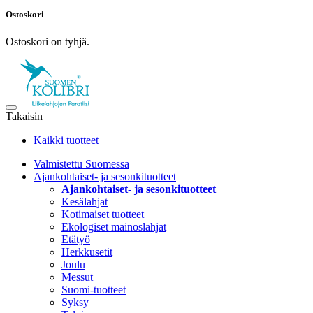
Ostoskori
Ostoskori on tyhjä.
Takaisin
Kaikki tuotteet
Valmistettu Suomessa
Ajankohtaiset- ja sesonkituotteet
Ajankohtaiset- ja sesonkituotteet
Kesälahjat
Kotimaiset tuotteet
Ekologiset mainoslahjat
Etätyö
Herkkusetit
Joulu
Messut
Suomi-tuotteet
Syksy