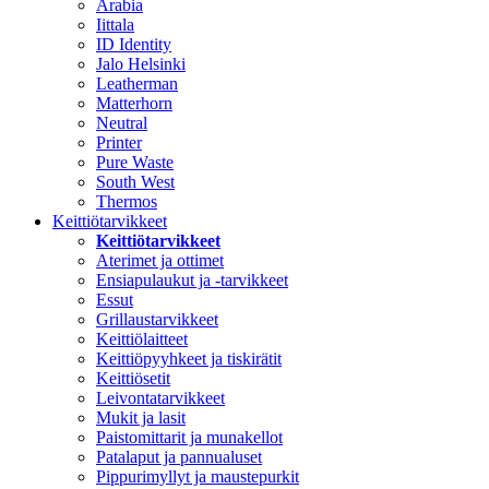
Arabia
Iittala
ID Identity
Jalo Helsinki
Leatherman
Matterhorn
Neutral
Printer
Pure Waste
South West
Thermos
Keittiötarvikkeet
Keittiötarvikkeet
Aterimet ja ottimet
Ensiapulaukut ja -tarvikkeet
Essut
Grillaustarvikkeet
Keittiölaitteet
Keittiöpyyhkeet ja tiskirätit
Keittiösetit
Leivontatarvikkeet
Mukit ja lasit
Paistomittarit ja munakellot
Patalaput ja pannualuset
Pippurimyllyt ja maustepurkit