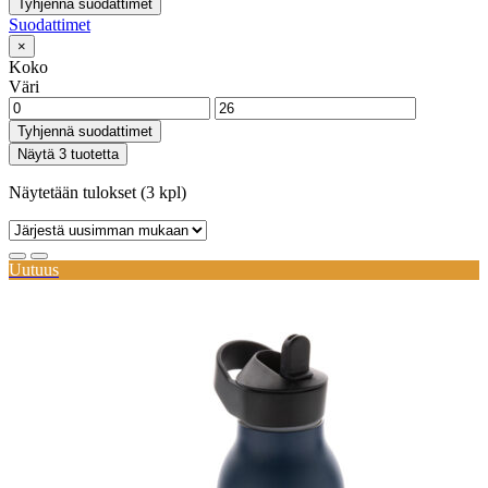
Tyhjennä suodattimet
Suodattimet
×
Koko
Väri
Tyhjennä suodattimet
Näytä 3 tuotetta
Näytetään tulokset (3 kpl)
Uutuus