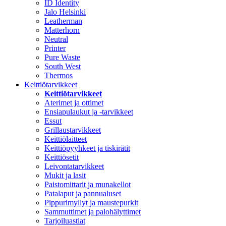
ID Identity
Jalo Helsinki
Leatherman
Matterhorn
Neutral
Printer
Pure Waste
South West
Thermos
Keittiötarvikkeet
Keittiötarvikkeet
Aterimet ja ottimet
Ensiapulaukut ja -tarvikkeet
Essut
Grillaustarvikkeet
Keittiölaitteet
Keittiöpyyhkeet ja tiskirätit
Keittiösetit
Leivontatarvikkeet
Mukit ja lasit
Paistomittarit ja munakellot
Patalaput ja pannualuset
Pippurimyllyt ja maustepurkit
Sammuttimet ja palohälyttimet
Tarjoiluastiat