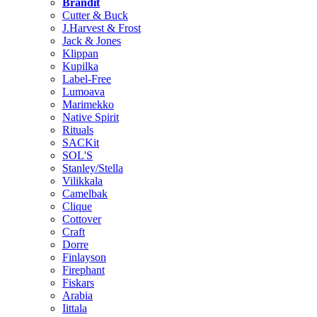
Brändit
Cutter & Buck
J.Harvest & Frost
Jack & Jones
Klippan
Kupilka
Label-Free
Lumoava
Marimekko
Native Spirit
Rituals
SACKit
SOL'S
Stanley/Stella
Vilikkala
Camelbak
Clique
Cottover
Craft
Dorre
Finlayson
Firephant
Fiskars
Arabia
Iittala