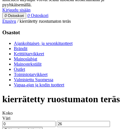
pyyhkäisemällä.
Kirjaudu sisään
0
Ostoskori
0
Ostoskori
Etusivu
/
kierrätetty ruostumaton teräs
Osastot
Ajankohtaiset- ja sesonkituotteet
Brändit
Keittiötarvikkeet
Mainoslahjat
Mainostekstiilit
Outlet
Toimistotarvikkeet
Valmistettu Suomessa
Vapaa-ajan ja kodin tuotteet
kierrätetty ruostumaton teräs
Koko
Väri