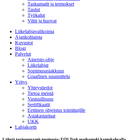
Taskumatit ja termokset
Taulut
Työkalut
Viltit ja huovat
Liikelahjavalikoima
Ajankohtaista
Kuvastot
Blogi
Palvelut
Aineisto-ohje
Liikelahjat
Sopimusasiakkuus
Graafinen suunnittelu
Yritys
Yhteystiedot
Tietoa meistä
Vastuullisuus
Sertifikaatit
Eettinen ohjeistus toimittajille
Asiakastarinat
UKK
Lahjakortti
Lähetä tarjouspyyntö tuotteesta: EOS Trek matkamuki kantokahvalla