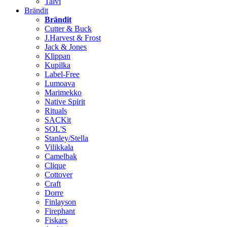
Talvi
Brändit
Brändit
Cutter & Buck
J.Harvest & Frost
Jack & Jones
Klippan
Kupilka
Label-Free
Lumoava
Marimekko
Native Spirit
Rituals
SACKit
SOL'S
Stanley/Stella
Vilikkala
Camelbak
Clique
Cottover
Craft
Dorre
Finlayson
Firephant
Fiskars