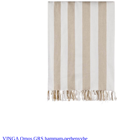
VINGA Ornos GRS hammam-perhepyyhe