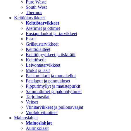
Pure Waste
South West
Thermos
Keittiötarvikkeet
Keittiötarvikkeet
Aterimet ja ottimet
Ensiapulaukut ja -tarvikkeet
Essut
Grillaustarvikkeet
Keittiölaitteet
Keittiöpyyhkeet ja tiskirätit
Keittiösetit
Leivontatarvikkeet
Mukit ja lasit
Paistomittarit ja munakellot
Patalaput ja pannualuset
Pippurimyllyt ja maustepurkit
Sammuttimet ja palohälyttimet
Tarjoiluastiat
Veitset
Viinitarvikkeet ja pullonavaajat
Vuolukivituotteet
Mainoslahjat
Mainoslahjat
Aurinkolasit