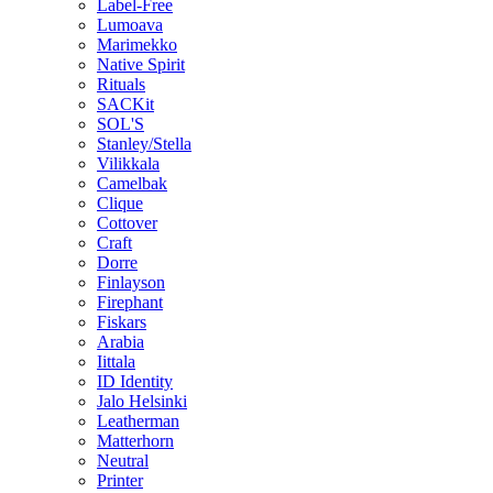
Label-Free
Lumoava
Marimekko
Native Spirit
Rituals
SACKit
SOL'S
Stanley/Stella
Vilikkala
Camelbak
Clique
Cottover
Craft
Dorre
Finlayson
Firephant
Fiskars
Arabia
Iittala
ID Identity
Jalo Helsinki
Leatherman
Matterhorn
Neutral
Printer