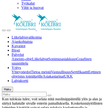
Työkalut
Viltit ja huovat
Liikelahjavalikoima
Ajankohtaista
Kuvastot
Blogi
Palvelut
Aineisto-ohje
Liikelahjat
Sopimusasiakkuus
Graafinen
suunnittelu
Yritys
Yhteystiedot
Tietoa meistä
Vastuullisuus
Sertifikaatit
Eettinen
ohjeistus toimittajille
Asiakastarinat
UKK
Lahjakortti
Haku
Kun tuloksia tulee, voit selata niitä nuolinäppäimillä ylös ja alas ja
siirtyä halutulle sivulle enterin painalluksella. Kosketusnäytöllisten
laitteiden käyttäjät voivat selata tuloksia koskettamalla ja