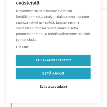
evästeistä
Käytämme sivustollamme evästeitä
Nimi
*
Etunimi
kerätäksemme ja analysoidaksemme sivuston
Sukunimi
suorituskykyä ja käyttöä, tarjotaksemme
Yritys
sosiaalisen median ominaisuuksia sekä
parantaaksemme ja räätälöidäksemme sisältöä
Sähköposti
*
ja mainoksia.
Puhelin
*
Lue lisää
Osoitetiedot
Lähiosoite
SALLI KAIKKI EVÄSTEET
Kaupunki
Postinumero
Viesti
ESTÄ KAIKKI
Evästeasetukset