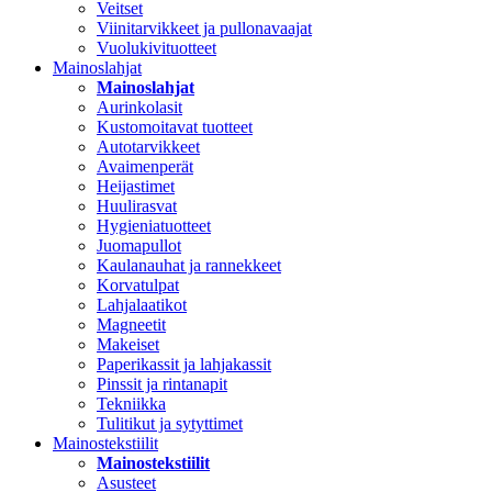
Veitset
Viinitarvikkeet ja pullonavaajat
Vuolukivituotteet
Mainoslahjat
Mainoslahjat
Aurinkolasit
Kustomoitavat tuotteet
Autotarvikkeet
Avaimenperät
Heijastimet
Huulirasvat
Hygieniatuotteet
Juomapullot
Kaulanauhat ja rannekkeet
Korvatulpat
Lahjalaatikot
Magneetit
Makeiset
Paperikassit ja lahjakassit
Pinssit ja rintanapit
Tekniikka
Tulitikut ja sytyttimet
Mainostekstiilit
Mainostekstiilit
Asusteet