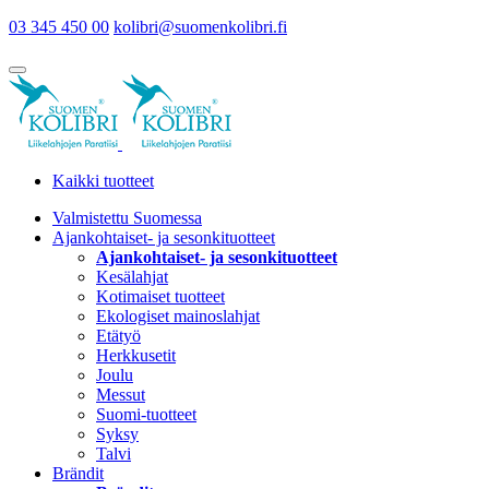
03 345 450 00
kolibri@suomenkolibri.fi
Kaikki tuotteet
Valmistettu Suomessa
Ajankohtaiset- ja sesonkituotteet
Ajankohtaiset- ja sesonkituotteet
Kesälahjat
Kotimaiset tuotteet
Ekologiset mainoslahjat
Etätyö
Herkkusetit
Joulu
Messut
Suomi-tuotteet
Syksy
Talvi
Brändit