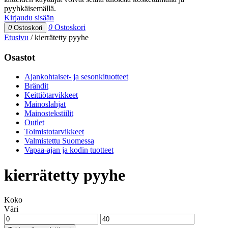
pyyhkäisemällä.
Kirjaudu sisään
0
Ostoskori
0
Ostoskori
Etusivu
/
kierrätetty pyyhe
Osastot
Ajankohtaiset- ja sesonkituotteet
Brändit
Keittiötarvikkeet
Mainoslahjat
Mainostekstiilit
Outlet
Toimistotarvikkeet
Valmistettu Suomessa
Vapaa-ajan ja kodin tuotteet
kierrätetty pyyhe
Koko
Väri