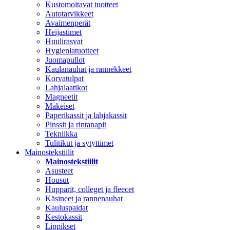
Kustomoitavat tuotteet
Autotarvikkeet
Avaimenperät
Heijastimet
Huulirasvat
Hygieniatuotteet
Juomapullot
Kaulanauhat ja rannekkeet
Korvatulpat
Lahjalaatikot
Magneetit
Makeiset
Paperikassit ja lahjakassit
Pinssit ja rintanapit
Tekniikka
Tulitikut ja sytyttimet
Mainostekstiilit
Mainostekstiilit
Asusteet
Housut
Hupparit, colleget ja fleecet
Käsineet ja rannenauhat
Kauluspaidat
Kestokassit
Lippikset