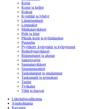
Kirjat
Korut ja kellot
Kuksat
Kynttilät ja lyhdyt
Lämpömittarit
Lompakot
Matkatarvikkeet
Pelit ja lelut
Piknik-korit ja kylmälaukut
Puutarha
Pyyhkeet, kylpytakit ja kylpytossut
Retkeilytarvikkeet
Riippumatot ja alustat
Sateenvarjot
Saunatarvikkeet
Sisustustuotteet
Taskulamput ja otsalamput
Taskumatit ja termokset
Taulut
Työkalut
Viltit ja huovat
Liikelahjavalikoima
Ajankohtaista
Kuvastot