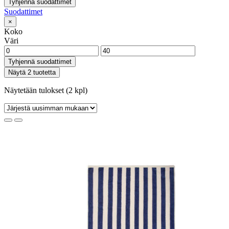
Tyhjennä suodattimet
Suodattimet
×
Koko
Väri
Tyhjennä suodattimet
Näytä 2 tuotetta
Näytetään tulokset (2 kpl)