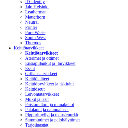
ID Identity
Jalo Helsinki
Leatherman
Matterhorn
Neutral
Printer
Pure Waste
South West
Thermos
Keittiötarvikkeet
Keittiötarvikkeet
Aterimet ja ottimet
Ensiapulaukut ja -tarvikkeet
Essut
Grillaustarvikkeet
Keittiölaitteet
Keittiöpyyhkeet ja tiskirätit
Keittiösetit
Leivontatarvikkeet
Mukit ja lasit
Paistomittarit ja munakellot
Patalaput ja pannualuset
Pippurimyllyt ja maustepurkit
Sammuttimet ja palohälyttimet
Tarjoiluastiat