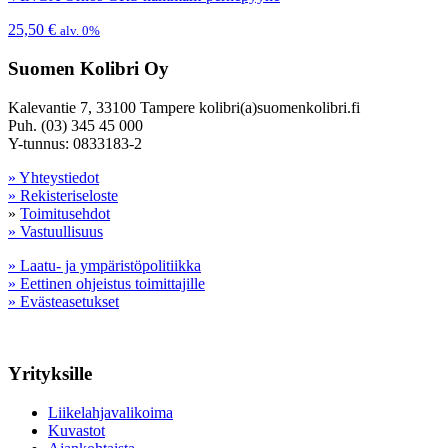
25,50
€
alv. 0%
Suomen Kolibri Oy
Kalevantie 7, 33100 Tampere kolibri(a)suomenkolibri.fi
Puh. (03) 345 45 000
Y-tunnus: 0833183-2
» Yhteystiedot
» Rekisteriseloste
»
Toimitusehdot
» Vastuullisuus
» Laatu- ja ympäristöpolitiikka
» Eettinen ohjeistus toimittajille
» Evästeasetukset
Yrityksille
Liikelahjavalikoima
Kuvastot