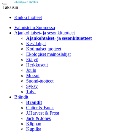
Takaisin
Kaikki tuotteet
Valmistettu Suomessa
Ajankohtaiset- ja sesonkituotteet
Ajankohtaiset- ja sesonkituotteet
Kesälahjat
Kotimaiset tuotteet
Ekologiset mainoslahjat
Etätyö
Herkkusetit
Joulu
Messut
Suomi-tuotteet
Syksy
Talvi
Brändit
Brändit
Cutter & Buck
J.Harvest & Frost
Jack & Jones
Klippan
Kupilka