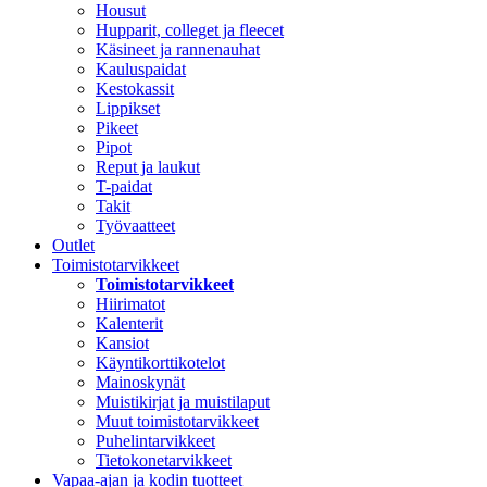
Housut
Hupparit, colleget ja fleecet
Käsineet ja rannenauhat
Kauluspaidat
Kestokassit
Lippikset
Pikeet
Pipot
Reput ja laukut
T-paidat
Takit
Työvaatteet
Outlet
Toimistotarvikkeet
Toimistotarvikkeet
Hiirimatot
Kalenterit
Kansiot
Käyntikorttikotelot
Mainoskynät
Muistikirjat ja muistilaput
Muut toimistotarvikkeet
Puhelintarvikkeet
Tietokonetarvikkeet
Vapaa-ajan ja kodin tuotteet