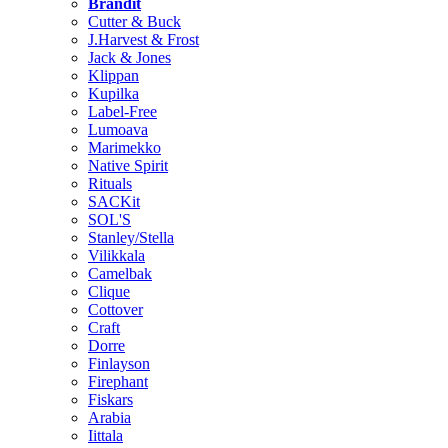
Brändit
Cutter & Buck
J.Harvest & Frost
Jack & Jones
Klippan
Kupilka
Label-Free
Lumoava
Marimekko
Native Spirit
Rituals
SACKit
SOL'S
Stanley/Stella
Vilikkala
Camelbak
Clique
Cottover
Craft
Dorre
Finlayson
Firephant
Fiskars
Arabia
Iittala