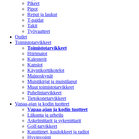
Pikeet
Pipot
Reput ja laukut
T-paidat
Takit
Työvaatteet
Outlet
Toimistotarvikkeet
Toimistotarvikkeet
Hiirimatot
Kalenterit
Kansiot
Käyntikorttikotelot
Mainoskynät
Muistikirjat ja muistilaput
Muut toimistotarvikkeet
Puhelintarvikkeet
Tietokonetarvikkeet
Vapaa-ajan ja kodin tuotteet
Vapaa-ajan ja kodin tuotteet
Liikunta ja urheilu
Askelmittarit ja sykemittarit
Golf-tarvikkeet
Kaiuttimet, kuulokkeet ja radiot
Hyvinvointi