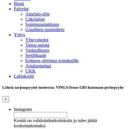
Blogi
Palvelut
Aineisto-ohje
Liikelahjat
Sopimusasiakkuus
Graafinen suunnittelu
Yritys
Yhteystiedot
Tietoa meistä
Vastuullisuus
Sertifikaatit
Eettinen ohjeistus toimittajille
Asiakastarinat
UKK
Lahjakortti
Lähetä tarjouspyyntö tuotteesta: VINGA Ornos GRS hammam-perhepyyhe
×
Instagram
Kenttä on validointitarkoituksiin ja tulee jättää
koskemattomaksi.