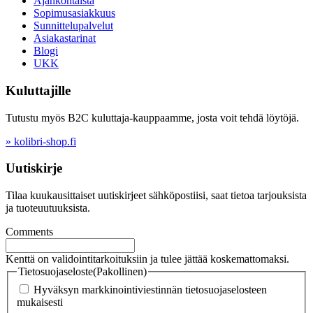
Ajankohtaista
Sopimusasiakkuus
Sunnittelupalvelut
Asiakastarinat
Blogi
UKK
Kuluttajille
Tutustu myös B2C kuluttaja-kauppaamme, josta voit tehdä löytöjä.
» kolibri-shop.fi
Uutiskirje
Tilaa kuukausittaiset uutiskirjeet sähköpostiisi, saat tietoa tarjouksista
ja tuoteuutuuksista.
Comments
Kenttä on validointitarkoituksiin ja tulee jättää koskemattomaksi.
Tietosuojaseloste
(Pakollinen)
Hyväksyn markkinointiviestinnän tietosuojaselosteen
mukaisesti