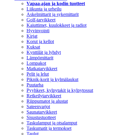
Vapaa-ajan ja kodin tuotteet
Liikunta ja urheilu
Askelmittarit ja sykemittarit
Golf-tarvikkeet
Kaiuttimet, kuulokkeet ja radiot
Hyvinvointi
Kirjat
Korut ja kellot
Kuksat
Kynttilät ja lyhdyt
Lämpömittarit
Lompakot
Matkatarvikkeet
Pelit ja lelut
Piknik-korit ja kylmälaukut
Puutarha
Pyyhkeet, kylpytakit ja kylpytossut
Retkeilytarvikkeet
Riippumatot ja alustat
Sateenvarjot
Saunatarvikkeet
Sisustustuotteet
Taskulamput ja otsalamput
Taskumatit ja termokset
Taulut