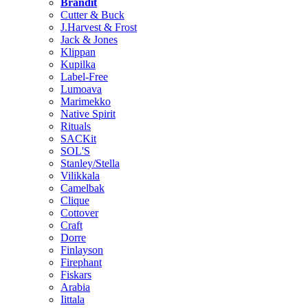
Brändit
Cutter & Buck
J.Harvest & Frost
Jack & Jones
Klippan
Kupilka
Label-Free
Lumoava
Marimekko
Native Spirit
Rituals
SACKit
SOL'S
Stanley/Stella
Vilikkala
Camelbak
Clique
Cottover
Craft
Dorre
Finlayson
Firephant
Fiskars
Arabia
Iittala