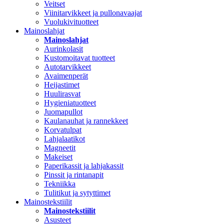
Veitset
Viinitarvikkeet ja pullonavaajat
Vuolukivituotteet
Mainoslahjat
Mainoslahjat
Aurinkolasit
Kustomoitavat tuotteet
Autotarvikkeet
Avaimenperät
Heijastimet
Huulirasvat
Hygieniatuotteet
Juomapullot
Kaulanauhat ja rannekkeet
Korvatulpat
Lahjalaatikot
Magneetit
Makeiset
Paperikassit ja lahjakassit
Pinssit ja rintanapit
Tekniikka
Tulitikut ja sytyttimet
Mainostekstiilit
Mainostekstiilit
Asusteet