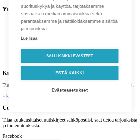
suorituskykyä ja käyttöä, tarjotaksemme
Yrityksille
sosiaalisen median ominaisuuksia sekä
parantaaksemme ja räätälöidäksemme sisältöä
Liikelahjavalikoima
Kuvastot
ja mainoksia.
Ajankohtaista
Sopimusasiakkuus
Lue lisää
Sunnittelupalvelut
Asiakastarinat
Blogi
SALLI KAIKKI EVÄSTEET
UKK
Kuluttajille
ESTÄ KAIKKI
Tutustu myös B2C kuluttaja-kauppaamme, josta voit tehdä löytöjä.
Evästeasetukset
» kolibri-shop.fi
Uutiskirje
Tilaa kuukausittaiset uutiskirjeet sähköpostiisi, saat tietoa tarjouksista
ja tuoteuutuuksista.
Facebook