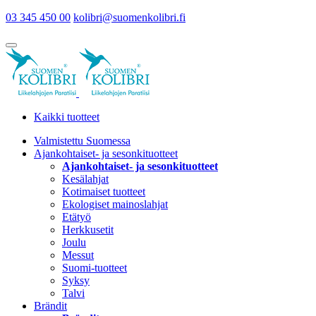
03 345 450 00
kolibri@suomenkolibri.fi
Kaikki tuotteet
Valmistettu Suomessa
Ajankohtaiset- ja sesonkituotteet
Ajankohtaiset- ja sesonkituotteet
Kesälahjat
Kotimaiset tuotteet
Ekologiset mainoslahjat
Etätyö
Herkkusetit
Joulu
Messut
Suomi-tuotteet
Syksy
Talvi
Brändit