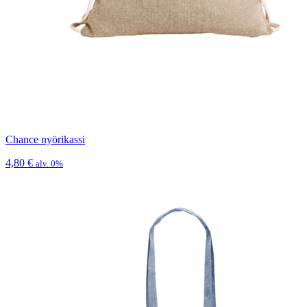
Chance nyörikassi
4,80
€
alv. 0%