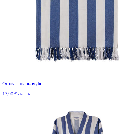
Ornos hamam-pyyhe
17,90
€
alv. 0%