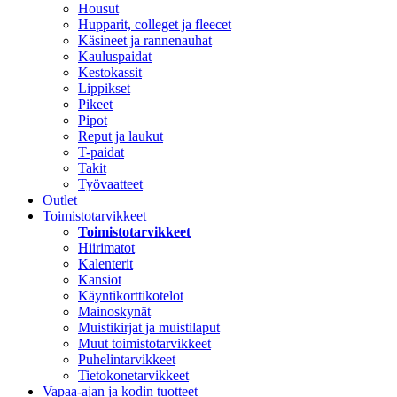
Housut
Hupparit, colleget ja fleecet
Käsineet ja rannenauhat
Kauluspaidat
Kestokassit
Lippikset
Pikeet
Pipot
Reput ja laukut
T-paidat
Takit
Työvaatteet
Outlet
Toimistotarvikkeet
Toimistotarvikkeet
Hiirimatot
Kalenterit
Kansiot
Käyntikorttikotelot
Mainoskynät
Muistikirjat ja muistilaput
Muut toimistotarvikkeet
Puhelintarvikkeet
Tietokonetarvikkeet
Vapaa-ajan ja kodin tuotteet