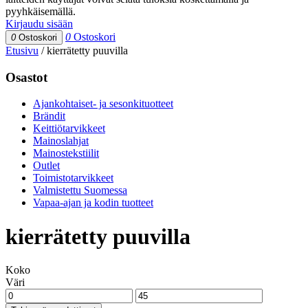
pyyhkäisemällä.
Kirjaudu sisään
0
Ostoskori
0
Ostoskori
Etusivu
/
kierrätetty puuvilla
Osastot
Ajankohtaiset- ja sesonkituotteet
Brändit
Keittiötarvikkeet
Mainoslahjat
Mainostekstiilit
Outlet
Toimistotarvikkeet
Valmistettu Suomessa
Vapaa-ajan ja kodin tuotteet
kierrätetty puuvilla
Koko
Väri