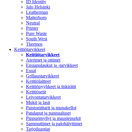
ID Identity
Jalo Helsinki
Leatherman
Matterhorn
Neutral
Printer
Pure Waste
South West
Thermos
Keittiötarvikkeet
Keittiötarvikkeet
Aterimet ja ottimet
Ensiapulaukut ja -tarvikkeet
Essut
Grillaustarvikkeet
Keittiölaitteet
Keittiöpyyhkeet ja tiskirätit
Keittiösetit
Leivontatarvikkeet
Mukit ja lasit
Paistomittarit ja munakellot
Patalaput ja pannualuset
Pippurimyllyt ja maustepurkit
Sammuttimet ja palohälyttimet
Tarjoiluastiat