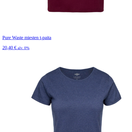
Pure Waste miesten t-paita
20,40
€
alv. 0%