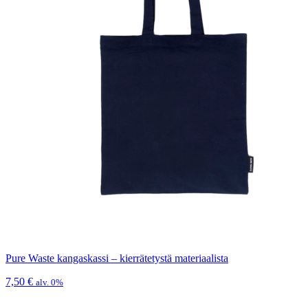
Pure Waste kangaskassi – kierrätetystä materiaalista
7,50
€
alv. 0%