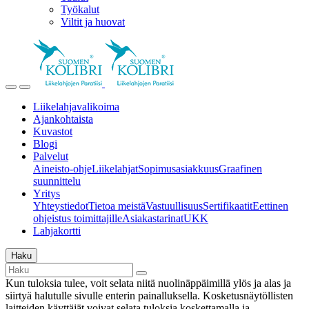
Työkalut
Viltit ja huovat
Liikelahjavalikoima
Ajankohtaista
Kuvastot
Blogi
Palvelut
Aineisto-ohje
Liikelahjat
Sopimusasiakkuus
Graafinen
suunnittelu
Yritys
Yhteystiedot
Tietoa meistä
Vastuullisuus
Sertifikaatit
Eettinen
ohjeistus toimittajille
Asiakastarinat
UKK
Lahjakortti
Haku
Kun tuloksia tulee, voit selata niitä nuolinäppäimillä ylös ja alas ja
siirtyä halutulle sivulle enterin painalluksella. Kosketusnäytöllisten
laitteiden käyttäjät voivat selata tuloksia koskettamalla ja