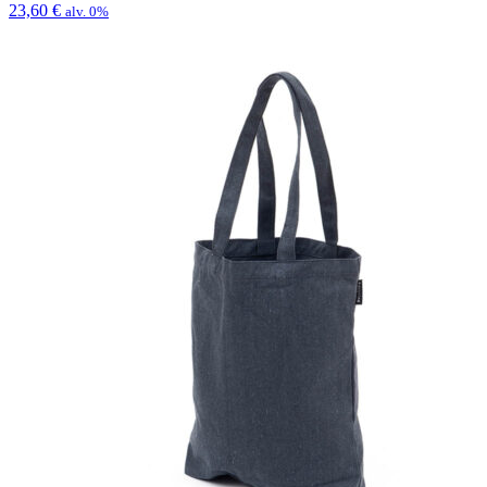
23,60
€
alv. 0%