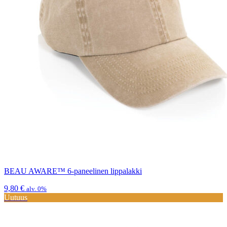
BEAU AWARE™ 6-paneelinen lippalakki
9,80
€
alv. 0%
Uutuus