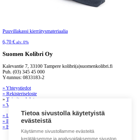
Puuvillakassi kierrätysmateriaalia
6,70
€
alv. 0%
Suomen Kolibri Oy
Kalevantie 7, 33100 Tampere kolibri(a)suomenkolibri.fi
Puh. (03) 345 45 000
Y-tunnus: 0833183-2
» Yhteystiedot
» Rekisteriseloste
»
Toimitusehdot
» Vastuullisuus
Tietoa sivustolla käytetyistä
» Laatu- ja ympäristöpolitiikka
evästeistä
» Eettinen ohjeistus toimittajille
» Evästeasetukset
Käytämme sivustollamme evästeitä
kerätäksemme ja analysoidaksemme sivuston