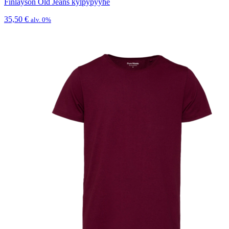
Finlayson Old Jeans kylpypyyhe
35,50
€
alv. 0%