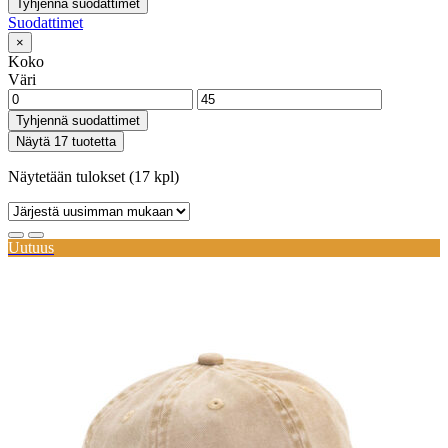
Tyhjennä suodattimet
Suodattimet
×
Koko
Väri
Tyhjennä suodattimet
Näytä 17 tuotetta
Näytetään tulokset (17 kpl)
Uutuus