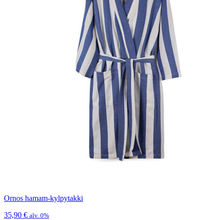
Ornos hamam-kylpytakki
35,90
€
alv. 0%