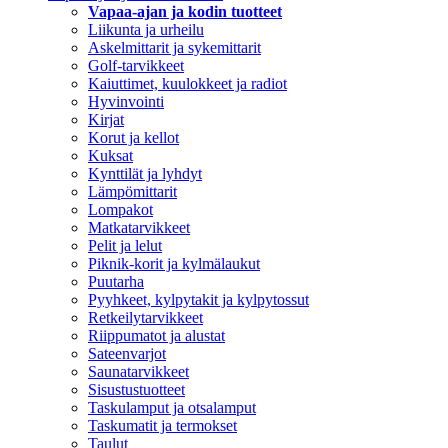
Vapaa-ajan ja kodin tuotteet
Liikunta ja urheilu
Askelmittarit ja sykemittarit
Golf-tarvikkeet
Kaiuttimet, kuulokkeet ja radiot
Hyvinvointi
Kirjat
Korut ja kellot
Kuksat
Kynttilät ja lyhdyt
Lämpömittarit
Lompakot
Matkatarvikkeet
Pelit ja lelut
Piknik-korit ja kylmälaukut
Puutarha
Pyyhkeet, kylpytakit ja kylpytossut
Retkeilytarvikkeet
Riippumatot ja alustat
Sateenvarjot
Saunatarvikkeet
Sisustustuotteet
Taskulamput ja otsalamput
Taskumatit ja termokset
Taulut