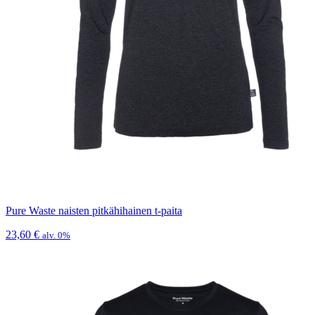
Pure Waste naisten pitkähihainen t-paita
23,60
€
alv. 0%