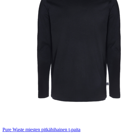
Pure Waste miesten pitkähihainen t-paita