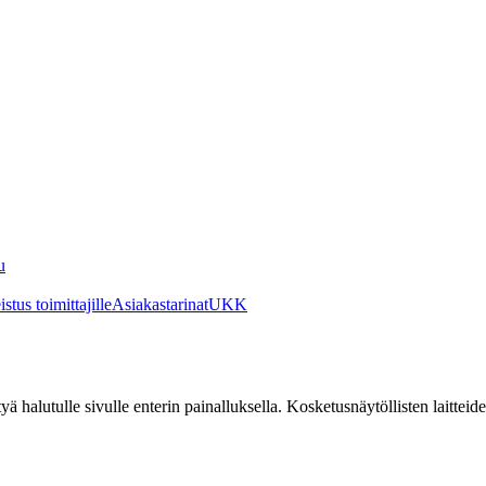
u
stus toimittajille
Asiakastarinat
UKK
irtyä halutulle sivulle enterin painalluksella. Kosketusnäytöllisten laittei