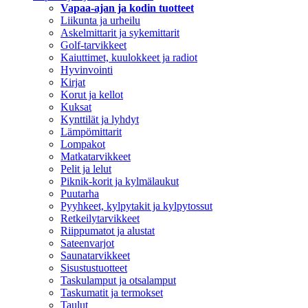
Vapaa-ajan ja kodin tuotteet
Liikunta ja urheilu
Askelmittarit ja sykemittarit
Golf-tarvikkeet
Kaiuttimet, kuulokkeet ja radiot
Hyvinvointi
Kirjat
Korut ja kellot
Kuksat
Kynttilät ja lyhdyt
Lämpömittarit
Lompakot
Matkatarvikkeet
Pelit ja lelut
Piknik-korit ja kylmälaukut
Puutarha
Pyyhkeet, kylpytakit ja kylpytossut
Retkeilytarvikkeet
Riippumatot ja alustat
Sateenvarjot
Saunatarvikkeet
Sisustustuotteet
Taskulamput ja otsalamput
Taskumatit ja termokset
Taulut