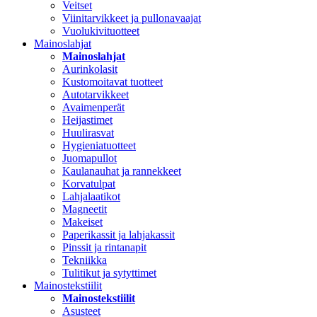
Veitset
Viinitarvikkeet ja pullonavaajat
Vuolukivituotteet
Mainoslahjat
Mainoslahjat
Aurinkolasit
Kustomoitavat tuotteet
Autotarvikkeet
Avaimenperät
Heijastimet
Huulirasvat
Hygieniatuotteet
Juomapullot
Kaulanauhat ja rannekkeet
Korvatulpat
Lahjalaatikot
Magneetit
Makeiset
Paperikassit ja lahjakassit
Pinssit ja rintanapit
Tekniikka
Tulitikut ja sytyttimet
Mainostekstiilit
Mainostekstiilit
Asusteet