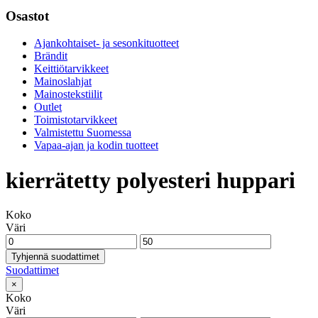
Osastot
Ajankohtaiset- ja sesonkituotteet
Brändit
Keittiötarvikkeet
Mainoslahjat
Mainostekstiilit
Outlet
Toimistotarvikkeet
Valmistettu Suomessa
Vapaa-ajan ja kodin tuotteet
kierrätetty polyesteri huppari
Koko
Väri
Tyhjennä suodattimet
Suodattimet
×
Koko
Väri