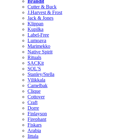
Brändit
Cutter & Buck
J.Harvest & Frost
Jack & Jones
Klippan
Kupilka
Label-Free
Lumoava
Marimekko
Native Spirit
Rituals
SACKit
SOL'S
Stanley/Stella
Vilikkala
Camelbak
Clique
Cottover
Craft
Dorre
Finlayson
Firephant
Fiskars
Arabia
Iittala