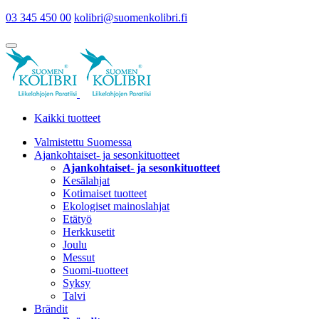
03 345 450 00
kolibri@suomenkolibri.fi
Kaikki tuotteet
Valmistettu Suomessa
Ajankohtaiset- ja sesonkituotteet
Ajankohtaiset- ja sesonkituotteet
Kesälahjat
Kotimaiset tuotteet
Ekologiset mainoslahjat
Etätyö
Herkkusetit
Joulu
Messut
Suomi-tuotteet
Syksy
Talvi
Brändit