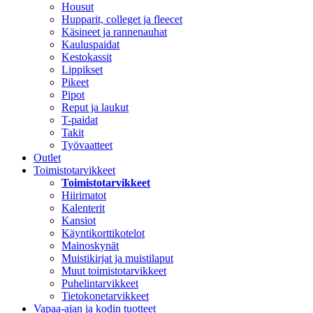
Housut
Hupparit, colleget ja fleecet
Käsineet ja rannenauhat
Kauluspaidat
Kestokassit
Lippikset
Pikeet
Pipot
Reput ja laukut
T-paidat
Takit
Työvaatteet
Outlet
Toimistotarvikkeet
Toimistotarvikkeet
Hiirimatot
Kalenterit
Kansiot
Käyntikorttikotelot
Mainoskynät
Muistikirjat ja muistilaput
Muut toimistotarvikkeet
Puhelintarvikkeet
Tietokonetarvikkeet
Vapaa-ajan ja kodin tuotteet