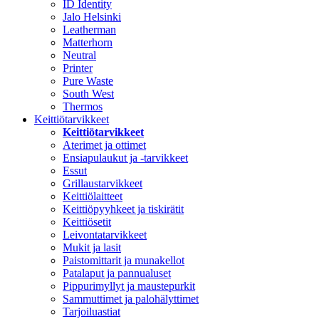
ID Identity
Jalo Helsinki
Leatherman
Matterhorn
Neutral
Printer
Pure Waste
South West
Thermos
Keittiötarvikkeet
Keittiötarvikkeet
Aterimet ja ottimet
Ensiapulaukut ja -tarvikkeet
Essut
Grillaustarvikkeet
Keittiölaitteet
Keittiöpyyhkeet ja tiskirätit
Keittiösetit
Leivontatarvikkeet
Mukit ja lasit
Paistomittarit ja munakellot
Patalaput ja pannualuset
Pippurimyllyt ja maustepurkit
Sammuttimet ja palohälyttimet
Tarjoiluastiat