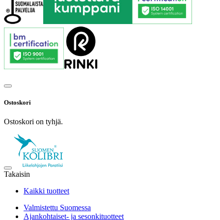
Ostoskori
Ostoskori on tyhjä.
Takaisin
Kaikki tuotteet
Valmistettu Suomessa
Ajankohtaiset- ja sesonkituotteet