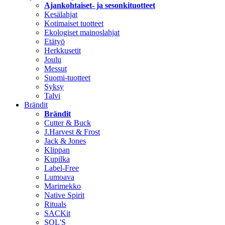
Ajankohtaiset- ja sesonkituotteet
Kesälahjat
Kotimaiset tuotteet
Ekologiset mainoslahjat
Etätyö
Herkkusetit
Joulu
Messut
Suomi-tuotteet
Syksy
Talvi
Brändit
Brändit
Cutter & Buck
J.Harvest & Frost
Jack & Jones
Klippan
Kupilka
Label-Free
Lumoava
Marimekko
Native Spirit
Rituals
SACKit
SOL'S