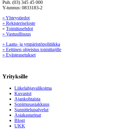
Puh. (03) 345 45 000
Y-tunnus: 0833183-2
» Yhteystiedot
» Rekisteriseloste
»
Toimitusehdot
» Vastuullisuus
» Laatu- ja ympäristöpolitiikka
» Eettinen ohjeistus toimittajille
» Evästeasetukset
Yrityksille
Liikelahjavalikoima
Kuvastot
Ajankohtaista
Sopimusasiakkuus
Sunnittelupalvelut
Asiakastarinat
Blogi
UKK