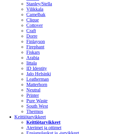
Stanley/Stella
Vilikkala
Camelbak
Clique
Cottover
Craft
Dorre
Finlayson
Firephant
Fiskars
Arabia
Iittala
ID Identity
Jalo Helsinki
Leatherman
Matterhorn
Neutral
Printer
Pure Waste
South West
Thermos
Keittiötarvikkeet
Keittiötarvikkeet
Aterimet ja ottimet
Ensiapulaukut ja -tarvikkeet