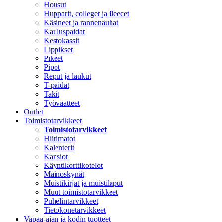
Housut
Hupparit, colleget ja fleecet
Käsineet ja rannenauhat
Kauluspaidat
Kestokassit
Lippikset
Pikeet
Pipot
Reput ja laukut
T-paidat
Takit
Työvaatteet
Outlet
Toimistotarvikkeet
Toimistotarvikkeet
Hiirimatot
Kalenterit
Kansiot
Käyntikorttikotelot
Mainoskynät
Muistikirjat ja muistilaput
Muut toimistotarvikkeet
Puhelintarvikkeet
Tietokonetarvikkeet
Vapaa-ajan ja kodin tuotteet