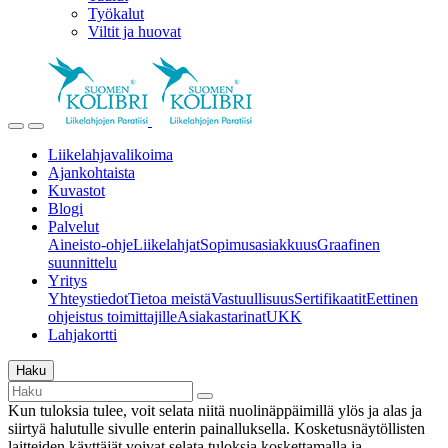
Työkalut
Viltit ja huovat
Liikelahjavalikoima
Ajankohtaista
Kuvastot
Blogi
Palvelut
Aineisto-ohje
Liikelahjat
Sopimusasiakkuus
Graafinen
suunnittelu
Yritys
Yhteystiedot
Tietoa meistä
Vastuullisuus
Sertifikaatit
Eettinen
ohjeistus toimittajille
Asiakastarinat
UKK
Lahjakortti
Haku
Kun tuloksia tulee, voit selata niitä nuolinäppäimillä ylös ja alas ja
siirtyä halutulle sivulle enterin painalluksella. Kosketusnäytöllisten
laitteiden käyttäjät voivat selata tuloksia koskettamalla ja