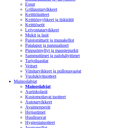
Essut
Grillaustarvikkeet
Keittiölaitteet
Keittiöpyyhkeet ja tiskirätit
Keittiösetit
Leivontatarvikkeet
Mukit ja lasit
Paistomittarit ja munakellot
Patalaput ja pannualuset
Pippurimyllyt ja maustepurkit
Sammuttimet ja palohälyttimet
Tarjoiluastiat
Veitset
Viinitarvikkeet ja pullonavaajat
Vuolukivituotteet
Mainoslahjat
Mainoslahjat
Aurinkolasit
Kustomoitavat tuotteet
Autotarvikkeet
Avaimenperät
Heijastimet
Huulirasvat
Hygieniatuotteet
Juomapullot