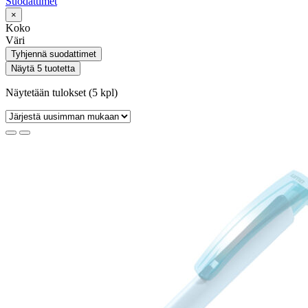
Suodattimet
×
Koko
Väri
Tyhjennä suodattimet
Näytä 5 tuotetta
Näytetään tulokset (5 kpl)