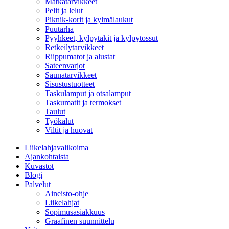
Matkatarvikkeet
Pelit ja lelut
Piknik-korit ja kylmälaukut
Puutarha
Pyyhkeet, kylpytakit ja kylpytossut
Retkeilytarvikkeet
Riippumatot ja alustat
Sateenvarjot
Saunatarvikkeet
Sisustustuotteet
Taskulamput ja otsalamput
Taskumatit ja termokset
Taulut
Työkalut
Viltit ja huovat
Liikelahjavalikoima
Ajankohtaista
Kuvastot
Blogi
Palvelut
Aineisto-ohje
Liikelahjat
Sopimusasiakkuus
Graafinen suunnittelu