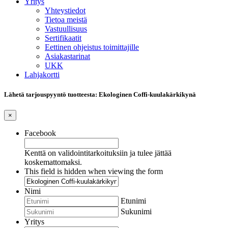
Yritys
Yhteystiedot
Tietoa meistä
Vastuullisuus
Sertifikaatit
Eettinen ohjeistus toimittajille
Asiakastarinat
UKK
Lahjakortti
Lähetä tarjouspyyntö tuotteesta: Ekologinen Coffi-kuulakärkikynä
×
Facebook
Kenttä on validointitarkoituksiin ja tulee jättää
koskemattomaksi.
This field is hidden when viewing the form
Nimi
Etunimi
Sukunimi
Yritys