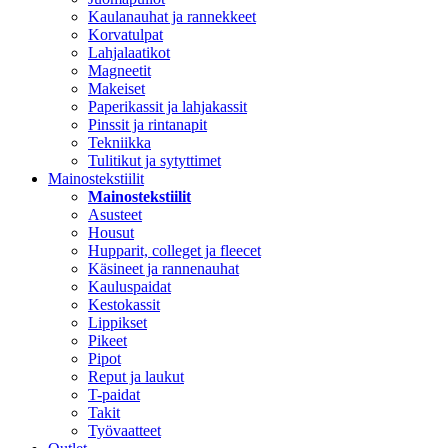
Kaulanauhat ja rannekkeet
Korvatulpat
Lahjalaatikot
Magneetit
Makeiset
Paperikassit ja lahjakassit
Pinssit ja rintanapit
Tekniikka
Tulitikut ja sytyttimet
Mainostekstiilit
Mainostekstiilit
Asusteet
Housut
Hupparit, colleget ja fleecet
Käsineet ja rannenauhat
Kauluspaidat
Kestokassit
Lippikset
Pikeet
Pipot
Reput ja laukut
T-paidat
Takit
Työvaatteet