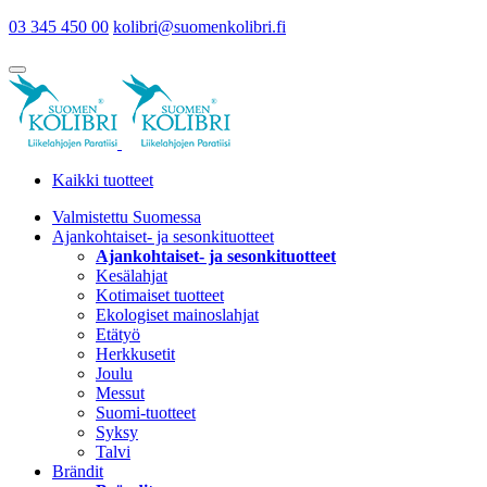
03 345 450 00
kolibri@suomenkolibri.fi
Kaikki tuotteet
Valmistettu Suomessa
Ajankohtaiset- ja sesonkituotteet
Ajankohtaiset- ja sesonkituotteet
Kesälahjat
Kotimaiset tuotteet
Ekologiset mainoslahjat
Etätyö
Herkkusetit
Joulu
Messut
Suomi-tuotteet
Syksy
Talvi
Brändit