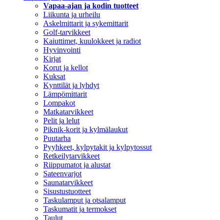
Vapaa-ajan ja kodin tuotteet
Liikunta ja urheilu
Askelmittarit ja sykemittarit
Golf-tarvikkeet
Kaiuttimet, kuulokkeet ja radiot
Hyvinvointi
Kirjat
Korut ja kellot
Kuksat
Kynttilät ja lyhdyt
Lämpömittarit
Lompakot
Matkatarvikkeet
Pelit ja lelut
Piknik-korit ja kylmälaukut
Puutarha
Pyyhkeet, kylpytakit ja kylpytossut
Retkeilytarvikkeet
Riippumatot ja alustat
Sateenvarjot
Saunatarvikkeet
Sisustustuotteet
Taskulamput ja otsalamput
Taskumatit ja termokset
Taulut