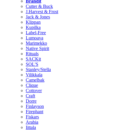
Brändit
Cutter & Buck
J.Harvest & Frost
Jack & Jones
Klippan
Kupilka
Label-Free
Lumoava
Marimekko
Native Spirit
Rituals
SACKit
SOL'S
Stanley/Stella
Vilikkala
Camelbak
Clique
Cottover
Craft
Dorre
Finlayson
Firephant
Fiskars
Arabia
Iittala