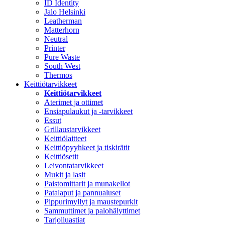
ID Identity
Jalo Helsinki
Leatherman
Matterhorn
Neutral
Printer
Pure Waste
South West
Thermos
Keittiötarvikkeet
Keittiötarvikkeet
Aterimet ja ottimet
Ensiapulaukut ja -tarvikkeet
Essut
Grillaustarvikkeet
Keittiölaitteet
Keittiöpyyhkeet ja tiskirätit
Keittiösetit
Leivontatarvikkeet
Mukit ja lasit
Paistomittarit ja munakellot
Patalaput ja pannualuset
Pippurimyllyt ja maustepurkit
Sammuttimet ja palohälyttimet
Tarjoiluastiat