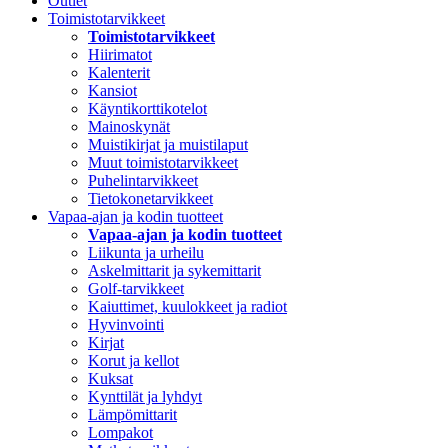
Outlet
Toimistotarvikkeet
Toimistotarvikkeet
Hiirimatot
Kalenterit
Kansiot
Käyntikorttikotelot
Mainoskynät
Muistikirjat ja muistilaput
Muut toimistotarvikkeet
Puhelintarvikkeet
Tietokonetarvikkeet
Vapaa-ajan ja kodin tuotteet
Vapaa-ajan ja kodin tuotteet
Liikunta ja urheilu
Askelmittarit ja sykemittarit
Golf-tarvikkeet
Kaiuttimet, kuulokkeet ja radiot
Hyvinvointi
Kirjat
Korut ja kellot
Kuksat
Kynttilät ja lyhdyt
Lämpömittarit
Lompakot