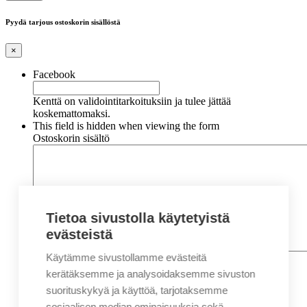
Pyydä tarjous ostoskorin sisällöstä
×
Facebook
Kenttä on validointitarkoituksiin ja tulee jättää
koskemattomaksi.
This field is hidden when viewing the form
Ostoskorin sisältö
Tietoa sivustolla käytetyistä
evästeistä
Käytämme sivustollamme evästeitä
Nimi
*
Etunimi
kerätäksemme ja analysoidaksemme sivuston
Sukunimi
suorituskykyä ja käyttöä, tarjotaksemme
Yritys
sosiaalisen median ominaisuuksia sekä