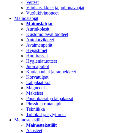
Veitset
Viinitarvikkeet ja pullonavaajat
Vuolukivituotteet
Mainoslahjat
Mainoslahjat
Aurinkolasit
Kustomoitavat tuotteet
Autotarvikkeet
Avaimenperät
Heijastimet
Huulirasvat
Hygieniatuotteet
Juomapullot
Kaulanauhat ja rannekkeet
Korvatulpat
Lahjalaatikot
Magneetit
Makeiset
Paperikassit ja lahjakassit
Pinssit ja rintanapit
Tekniikka
Tulitikut ja sytyttimet
Mainostekstiilit
Mainostekstiilit
Asusteet