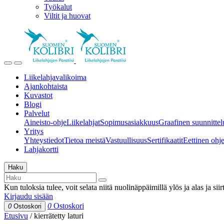
Työkalut
Viltit ja huovat
Liikelahjavalikoima
Ajankohtaista
Kuvastot
Blogi
Palvelut
Aineisto-ohje
Liikelahjat
Sopimusasiakkuus
Graafinen suunnittel
Yritys
Yhteystiedot
Tietoa meistä
Vastuullisuus
Sertifikaatit
Eettinen ohjei
Lahjakortti
Haku
Kun tuloksia tulee, voit selata niitä nuolinäppäimillä ylös ja alas ja si
Kirjaudu sisään
0
Ostoskori
0
Ostoskori
Etusivu
/
kierrätetty laturi