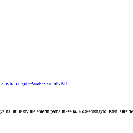
u
stus toimittajille
Asiakastarinat
UKK
irtyä halutulle sivulle enterin painalluksella. Kosketusnäytöllisten laittei