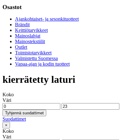
Osastot
Ajankohtaiset- ja sesonkituotteet
Brändit
Keittiötarvikkeet
Mainoslahjat
Mainostekstiilit
Outlet
Toimistotarvikkeet
Valmistettu Suomessa
Vapaa-ajan ja kodin tuotteet
kierrätetty laturi
Koko
Väri
Tyhjennä suodattimet
Suodattimet
×
Koko
Väri