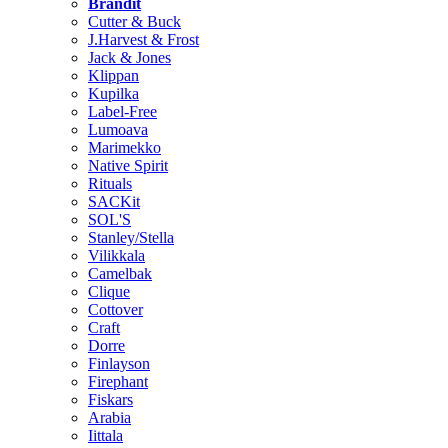
Brändit
Cutter & Buck
J.Harvest & Frost
Jack & Jones
Klippan
Kupilka
Label-Free
Lumoava
Marimekko
Native Spirit
Rituals
SACKit
SOL'S
Stanley/Stella
Vilikkala
Camelbak
Clique
Cottover
Craft
Dorre
Finlayson
Firephant
Fiskars
Arabia
Iittala