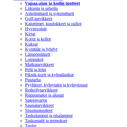
Vapaa-ajan ja kodin tuotteet
Liikunta ja urheilu
Askelmittarit ja sykemittarit
Golf-tarvikkeet
Kaiuttimet, kuulokkeet ja radiot
Hyvinvointi
Kirjat
Korut ja kellot
Kuksat
Kynttilät ja lyhdyt
Lämpömittarit
Lompakot
Matkatarvikkeet
Pelit ja lelut
Piknik-korit ja kylmälaukut
Puutarha
Pyyhkeet, kylpytakit ja kylpytossut
Retkeilytarvikkeet
Riippumatot ja alustat
Sateenvarjot
Saunatarvikkeet
Sisustustuotteet
Taskulamput ja otsalamput
Taskumatit ja termokset
Taulut