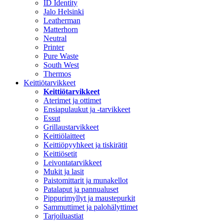
ID Identity
Jalo Helsinki
Leatherman
Matterhorn
Neutral
Printer
Pure Waste
South West
Thermos
Keittiötarvikkeet
Keittiötarvikkeet
Aterimet ja ottimet
Ensiapulaukut ja -tarvikkeet
Essut
Grillaustarvikkeet
Keittiölaitteet
Keittiöpyyhkeet ja tiskirätit
Keittiösetit
Leivontatarvikkeet
Mukit ja lasit
Paistomittarit ja munakellot
Patalaput ja pannualuset
Pippurimyllyt ja maustepurkit
Sammuttimet ja palohälyttimet
Tarjoiluastiat