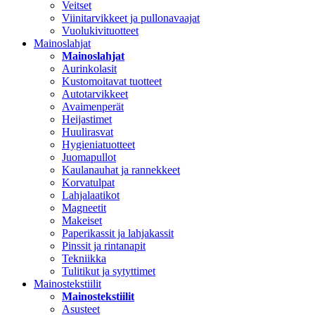
Veitset
Viinitarvikkeet ja pullonavaajat
Vuolukivituotteet
Mainoslahjat
Mainoslahjat
Aurinkolasit
Kustomoitavat tuotteet
Autotarvikkeet
Avaimenperät
Heijastimet
Huulirasvat
Hygieniatuotteet
Juomapullot
Kaulanauhat ja rannekkeet
Korvatulpat
Lahjalaatikot
Magneetit
Makeiset
Paperikassit ja lahjakassit
Pinssit ja rintanapit
Tekniikka
Tulitikut ja sytyttimet
Mainostekstiilit
Mainostekstiilit
Asusteet