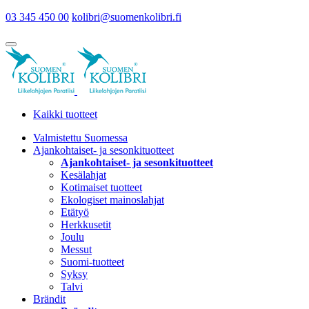
03 345 450 00
kolibri@suomenkolibri.fi
Kaikki tuotteet
Valmistettu Suomessa
Ajankohtaiset- ja sesonkituotteet
Ajankohtaiset- ja sesonkituotteet
Kesälahjat
Kotimaiset tuotteet
Ekologiset mainoslahjat
Etätyö
Herkkusetit
Joulu
Messut
Suomi-tuotteet
Syksy
Talvi
Brändit