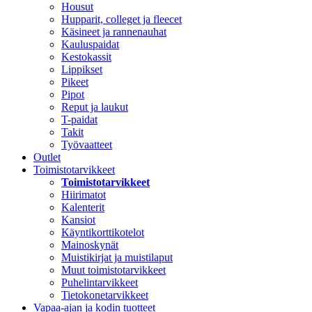
Housut
Hupparit, colleget ja fleecet
Käsineet ja rannenauhat
Kauluspaidat
Kestokassit
Lippikset
Pikeet
Pipot
Reput ja laukut
T-paidat
Takit
Työvaatteet
Outlet
Toimistotarvikkeet
Toimistotarvikkeet
Hiirimatot
Kalenterit
Kansiot
Käyntikorttikotelot
Mainoskynät
Muistikirjat ja muistilaput
Muut toimistotarvikkeet
Puhelintarvikkeet
Tietokonetarvikkeet
Vapaa-ajan ja kodin tuotteet