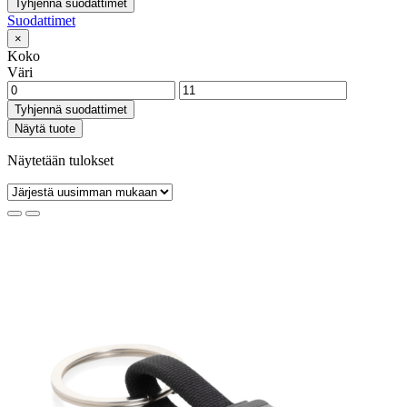
Tyhjennä suodattimet
Suodattimet
×
Koko
Väri
Tyhjennä suodattimet
Näytä tuote
Näytetään tulokset