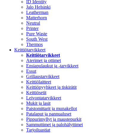
ID Identity
Jalo Helsinki
Leatherman
Matterhorn
Neutral
Printer
Pure Waste
South West
Thermos
Keittiötarvikkeet
Keittiötarvikkeet
Aterimet ja ottimet
Ensiapulaukut ja -tarvikkeet
Essut
Grillaustarvikkeet
Keittiölaitteet
Keittiöpyyhkeet ja tiskirätit
Keittiösetit
Leivontatarvikkeet
Mukit ja lasit
Paistomittarit ja munakellot
Patalaput ja pannualuset
Pippurimyllyt ja maustepurkit
Sammuttimet ja palohälyttimet
Tarjoiluastiat