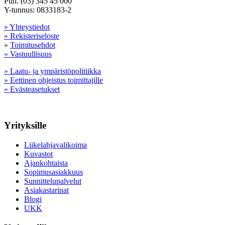
Puh. (03) 345 45 000
Y-tunnus: 0833183-2
» Yhteystiedot
» Rekisteriseloste
»
Toimitusehdot
» Vastuullisuus
» Laatu- ja ympäristöpolitiikka
» Eettinen ohjeistus toimittajille
» Evästeasetukset
Yrityksille
Liikelahjavalikoima
Kuvastot
Ajankohtaista
Sopimusasiakkuus
Sunnittelupalvelut
Asiakastarinat
Blogi
UKK