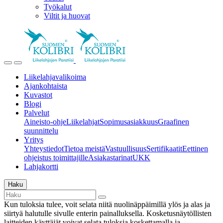
Työkalut
Viltit ja huovat
Liikelahjavalikoima
Ajankohtaista
Kuvastot
Blogi
Palvelut
Aineisto-ohje
Liikelahjat
Sopimusasiakkuus
Graafinen
suunnittelu
Yritys
Yhteystiedot
Tietoa meistä
Vastuullisuus
Sertifikaatit
Eettinen
ohjeistus toimittajille
Asiakastarinat
UKK
Lahjakortti
Haku
Kun tuloksia tulee, voit selata niitä nuolinäppäimillä ylös ja alas ja
siirtyä halutulle sivulle enterin painalluksella. Kosketusnäytöllisten
laitteiden käyttäjät voivat selata tuloksia koskettamalla ja