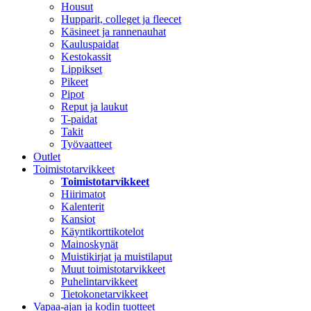
Housut
Hupparit, colleget ja fleecet
Käsineet ja rannenauhat
Kauluspaidat
Kestokassit
Lippikset
Pikeet
Pipot
Reput ja laukut
T-paidat
Takit
Työvaatteet
Outlet
Toimistotarvikkeet
Toimistotarvikkeet
Hiirimatot
Kalenterit
Kansiot
Käyntikorttikotelot
Mainoskynät
Muistikirjat ja muistilaput
Muut toimistotarvikkeet
Puhelintarvikkeet
Tietokonetarvikkeet
Vapaa-ajan ja kodin tuotteet