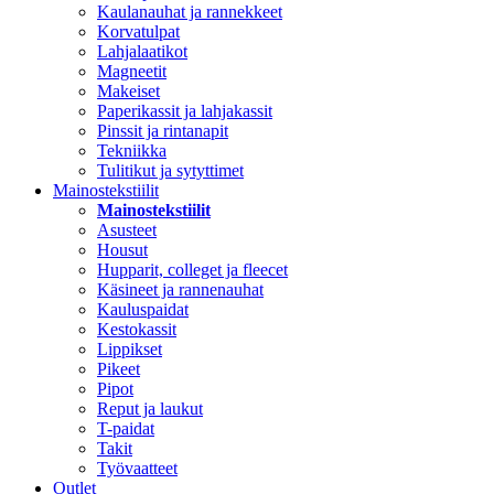
Kaulanauhat ja rannekkeet
Korvatulpat
Lahjalaatikot
Magneetit
Makeiset
Paperikassit ja lahjakassit
Pinssit ja rintanapit
Tekniikka
Tulitikut ja sytyttimet
Mainostekstiilit
Mainostekstiilit
Asusteet
Housut
Hupparit, colleget ja fleecet
Käsineet ja rannenauhat
Kauluspaidat
Kestokassit
Lippikset
Pikeet
Pipot
Reput ja laukut
T-paidat
Takit
Työvaatteet
Outlet