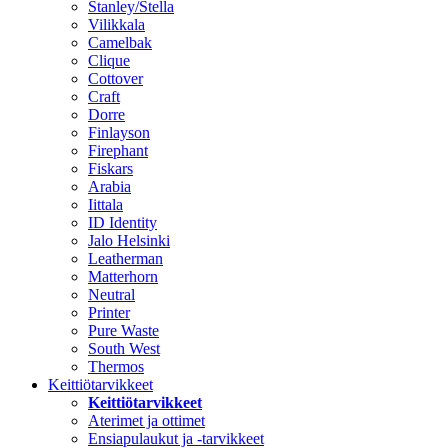
Stanley/Stella
Vilikkala
Camelbak
Clique
Cottover
Craft
Dorre
Finlayson
Firephant
Fiskars
Arabia
Iittala
ID Identity
Jalo Helsinki
Leatherman
Matterhorn
Neutral
Printer
Pure Waste
South West
Thermos
Keittiötarvikkeet
Keittiötarvikkeet
Aterimet ja ottimet
Ensiapulaukut ja -tarvikkeet