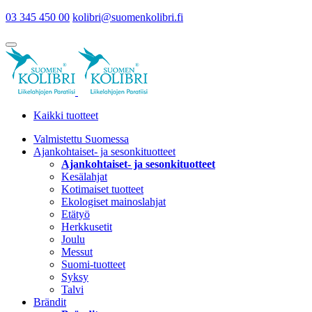
03 345 450 00
kolibri@suomenkolibri.fi
Kaikki tuotteet
Valmistettu Suomessa
Ajankohtaiset- ja sesonkituotteet
Ajankohtaiset- ja sesonkituotteet
Kesälahjat
Kotimaiset tuotteet
Ekologiset mainoslahjat
Etätyö
Herkkusetit
Joulu
Messut
Suomi-tuotteet
Syksy
Talvi
Brändit