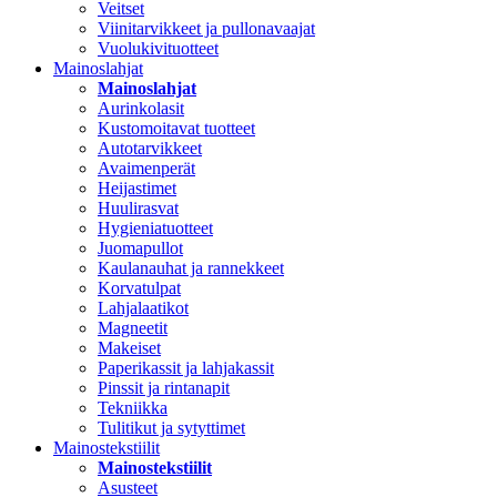
Veitset
Viinitarvikkeet ja pullonavaajat
Vuolukivituotteet
Mainoslahjat
Mainoslahjat
Aurinkolasit
Kustomoitavat tuotteet
Autotarvikkeet
Avaimenperät
Heijastimet
Huulirasvat
Hygieniatuotteet
Juomapullot
Kaulanauhat ja rannekkeet
Korvatulpat
Lahjalaatikot
Magneetit
Makeiset
Paperikassit ja lahjakassit
Pinssit ja rintanapit
Tekniikka
Tulitikut ja sytyttimet
Mainostekstiilit
Mainostekstiilit
Asusteet