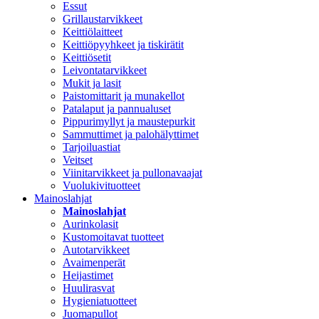
Essut
Grillaustarvikkeet
Keittiölaitteet
Keittiöpyyhkeet ja tiskirätit
Keittiösetit
Leivontatarvikkeet
Mukit ja lasit
Paistomittarit ja munakellot
Patalaput ja pannualuset
Pippurimyllyt ja maustepurkit
Sammuttimet ja palohälyttimet
Tarjoiluastiat
Veitset
Viinitarvikkeet ja pullonavaajat
Vuolukivituotteet
Mainoslahjat
Mainoslahjat
Aurinkolasit
Kustomoitavat tuotteet
Autotarvikkeet
Avaimenperät
Heijastimet
Huulirasvat
Hygieniatuotteet
Juomapullot