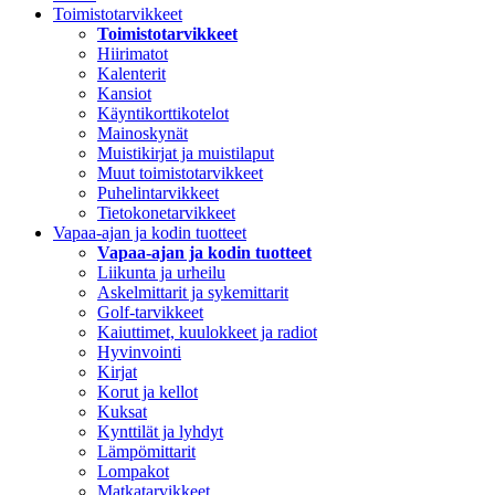
Toimistotarvikkeet
Toimistotarvikkeet
Hiirimatot
Kalenterit
Kansiot
Käyntikorttikotelot
Mainoskynät
Muistikirjat ja muistilaput
Muut toimistotarvikkeet
Puhelintarvikkeet
Tietokonetarvikkeet
Vapaa-ajan ja kodin tuotteet
Vapaa-ajan ja kodin tuotteet
Liikunta ja urheilu
Askelmittarit ja sykemittarit
Golf-tarvikkeet
Kaiuttimet, kuulokkeet ja radiot
Hyvinvointi
Kirjat
Korut ja kellot
Kuksat
Kynttilät ja lyhdyt
Lämpömittarit
Lompakot
Matkatarvikkeet