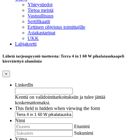
Yhteystiedot
Tietoa meistä
Vastuullisuus
Sertifikaatit
Eettinen ohjeistus toimittajille
Asiakastarinat
UKK
Lahjakortti
Lähetä tarjouspyyntö tuotteesta: Terra 4 in 1 60 W pikalatauskaapeli
kierrätettyä alumiinia
×
LinkedIn
Kenttä on validointitarkoituksiin ja tulee jättää
koskemattomaksi.
This field is hidden when viewing the form
Nimi
Etunimi
Sukunimi
Yritys