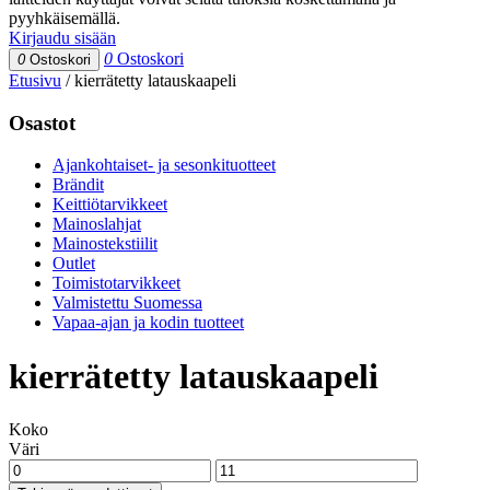
pyyhkäisemällä.
Kirjaudu sisään
0
Ostoskori
0
Ostoskori
Etusivu
/
kierrätetty latauskaapeli
Osastot
Ajankohtaiset- ja sesonkituotteet
Brändit
Keittiötarvikkeet
Mainoslahjat
Mainostekstiilit
Outlet
Toimistotarvikkeet
Valmistettu Suomessa
Vapaa-ajan ja kodin tuotteet
kierrätetty latauskaapeli
Koko
Väri