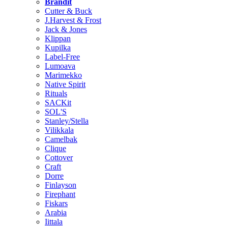
Brändit
Cutter & Buck
J.Harvest & Frost
Jack & Jones
Klippan
Kupilka
Label-Free
Lumoava
Marimekko
Native Spirit
Rituals
SACKit
SOL'S
Stanley/Stella
Vilikkala
Camelbak
Clique
Cottover
Craft
Dorre
Finlayson
Firephant
Fiskars
Arabia
Iittala