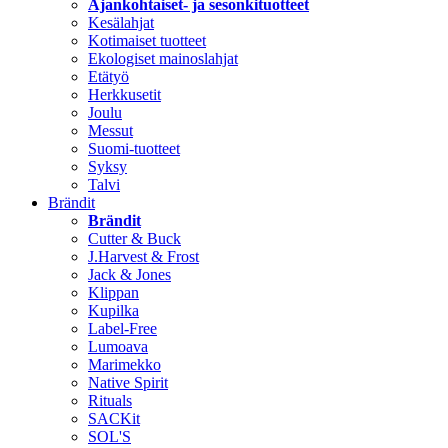
Ajankohtaiset- ja sesonkituotteet
Kesälahjat
Kotimaiset tuotteet
Ekologiset mainoslahjat
Etätyö
Herkkusetit
Joulu
Messut
Suomi-tuotteet
Syksy
Talvi
Brändit
Brändit
Cutter & Buck
J.Harvest & Frost
Jack & Jones
Klippan
Kupilka
Label-Free
Lumoava
Marimekko
Native Spirit
Rituals
SACKit
SOL'S