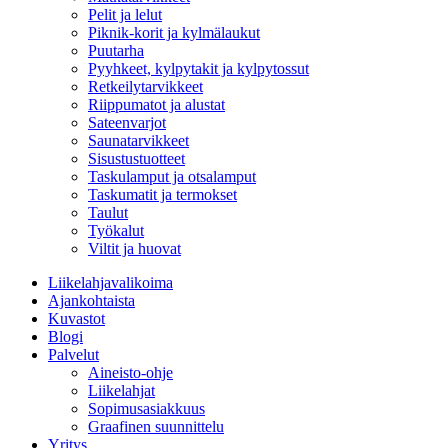
Pelit ja lelut
Piknik-korit ja kylmälaukut
Puutarha
Pyyhkeet, kylpytakit ja kylpytossut
Retkeilytarvikkeet
Riippumatot ja alustat
Sateenvarjot
Saunatarvikkeet
Sisustustuotteet
Taskulamput ja otsalamput
Taskumatit ja termokset
Taulut
Työkalut
Viltit ja huovat
Liikelahjavalikoima
Ajankohtaista
Kuvastot
Blogi
Palvelut
Aineisto-ohje
Liikelahjat
Sopimusasiakkuus
Graafinen suunnittelu
Yritys