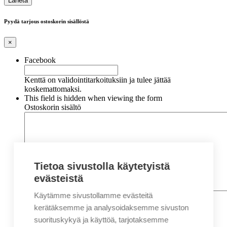
Pyydä tarjous ostoskorin sisällöstä
×
Facebook
Kenttä on validointitarkoituksiin ja tulee jättää
koskemattomaksi.
This field is hidden when viewing the form
Ostoskorin sisältö
Tietoa sivustolla käytetyistä
evästeistä
Käytämme sivustollamme evästeitä
Nimi
*
Etunimi
kerätäksemme ja analysoidaksemme sivuston
Sukunimi
suorituskykyä ja käyttöä, tarjotaksemme