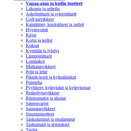
Vapaa-ajan ja kodin tuotteet
Liikunta ja urheilu
Askelmittarit ja sykemittarit
Golf-tarvikkeet
Kaiuttimet, kuulokkeet ja radiot
Hyvinvointi
Kirjat
Korut ja kellot
Kuksat
Kynttilät ja lyhdyt
Lämpömittarit
Lompakot
Matkatarvikkeet
Pelit ja lelut
Piknik-korit ja kylmälaukut
Puutarha
Pyyhkeet, kylpytakit ja kylpytossut
Retkeilytarvikkeet
Riippumatot ja alustat
Sateenvarjot
Saunatarvikkeet
Sisustustuotteet
Taskulamput ja otsalamput
Taskumatit ja termokset
Taulut