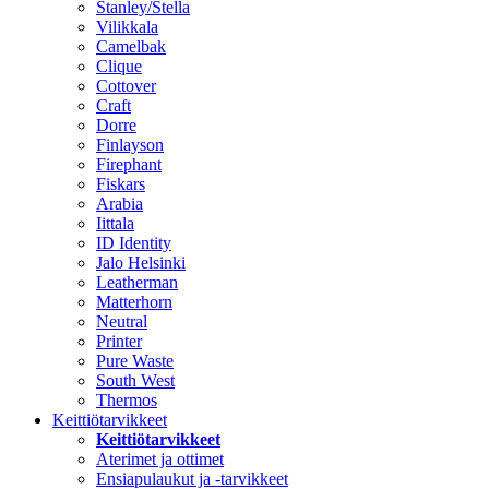
Stanley/Stella
Vilikkala
Camelbak
Clique
Cottover
Craft
Dorre
Finlayson
Firephant
Fiskars
Arabia
Iittala
ID Identity
Jalo Helsinki
Leatherman
Matterhorn
Neutral
Printer
Pure Waste
South West
Thermos
Keittiötarvikkeet
Keittiötarvikkeet
Aterimet ja ottimet
Ensiapulaukut ja -tarvikkeet