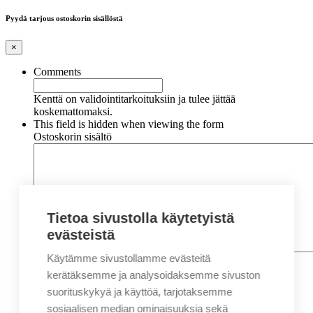
Pyydä tarjous ostoskorin sisällöstä
×
Comments
Kenttä on validointitarkoituksiin ja tulee jättää
koskemattomaksi.
This field is hidden when viewing the form
Ostoskorin sisältö
Tietoa sivustolla käytetyistä
evästeistä
Käytämme sivustollamme evästeitä
Nimi
*
Etunimi
kerätäksemme ja analysoidaksemme sivuston
Sukunimi
suorituskykyä ja käyttöä, tarjotaksemme
Yritys
sosiaalisen median ominaisuuksia sekä