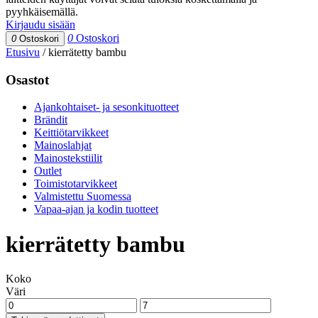
pyyhkäisemällä.
Kirjaudu sisään
0
Ostoskori
0
Ostoskori
Etusivu
/
kierrätetty bambu
Osastot
Ajankohtaiset- ja sesonkituotteet
Brändit
Keittiötarvikkeet
Mainoslahjat
Mainostekstiilit
Outlet
Toimistotarvikkeet
Valmistettu Suomessa
Vapaa-ajan ja kodin tuotteet
kierrätetty bambu
Koko
Väri