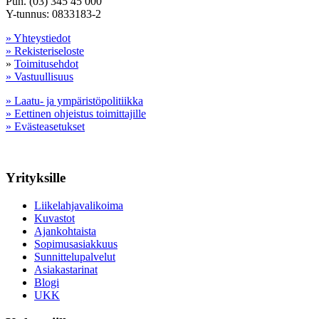
Puh. (03) 345 45 000
Y-tunnus: 0833183-2
» Yhteystiedot
» Rekisteriseloste
»
Toimitusehdot
» Vastuullisuus
» Laatu- ja ympäristöpolitiikka
» Eettinen ohjeistus toimittajille
» Evästeasetukset
Yrityksille
Liikelahjavalikoima
Kuvastot
Ajankohtaista
Sopimusasiakkuus
Sunnittelupalvelut
Asiakastarinat
Blogi
UKK