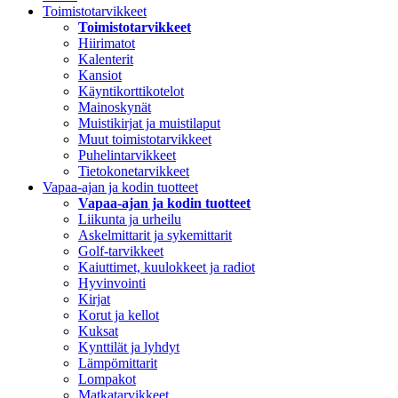
Toimistotarvikkeet
Toimistotarvikkeet
Hiirimatot
Kalenterit
Kansiot
Käyntikorttikotelot
Mainoskynät
Muistikirjat ja muistilaput
Muut toimistotarvikkeet
Puhelintarvikkeet
Tietokonetarvikkeet
Vapaa-ajan ja kodin tuotteet
Vapaa-ajan ja kodin tuotteet
Liikunta ja urheilu
Askelmittarit ja sykemittarit
Golf-tarvikkeet
Kaiuttimet, kuulokkeet ja radiot
Hyvinvointi
Kirjat
Korut ja kellot
Kuksat
Kynttilät ja lyhdyt
Lämpömittarit
Lompakot
Matkatarvikkeet