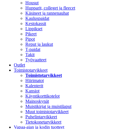
Housut
Hupparit, colleget ja fleecet
Käsineet ja rannenauhat
Kauluspaidat
Kestokassit
Lippikset
Pikeet
Pipot
Reput ja laukut
T-paidat
Takit
Työvaatteet
Outlet
Toimistotarvikkeet
Toimistotarvikkeet
Hiirimatot
Kalenterit
Kansiot
Käyntikorttikotelot
Mainoskynät
Muistikirjat ja muistilaput
Muut toimistotarvikkeet
Puhelintarvikkeet
Tietokonetarvikkeet
Vapaa-ajan ja kodin tuotteet