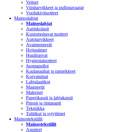
Veitset
Viinitarvikkeet ja pullonavaajat
Vuolukivituotteet
Mainoslahjat
Mainoslahjat
Aurinkolasit
Kustomoitavat tuotteet
Autotarvikkeet
Avaimenperät
Heijastimet
Huulirasvat
Hygieniatuotteet
Juomapullot
Kaulanauhat ja rannekkeet
Korvatulpat
Lahjalaatikot
Magneetit
Makeiset
Paperikassit ja lahjakassit
Pinssit ja rintanapit
Tekniikka
Tulitikut ja sytyttimet
Mainostekstiilit
Mainostekstiilit
Asusteet