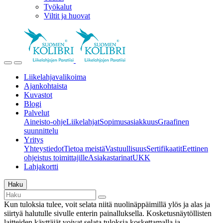
Työkalut
Viltit ja huovat
Liikelahjavalikoima
Ajankohtaista
Kuvastot
Blogi
Palvelut
Aineisto-ohje
Liikelahjat
Sopimusasiakkuus
Graafinen
suunnittelu
Yritys
Yhteystiedot
Tietoa meistä
Vastuullisuus
Sertifikaatit
Eettinen
ohjeistus toimittajille
Asiakastarinat
UKK
Lahjakortti
Haku
Kun tuloksia tulee, voit selata niitä nuolinäppäimillä ylös ja alas ja
siirtyä halutulle sivulle enterin painalluksella. Kosketusnäytöllisten
laitteiden käyttäjät voivat selata tuloksia koskettamalla ja