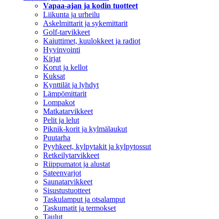
Vapaa-ajan ja kodin tuotteet
Liikunta ja urheilu
Askelmittarit ja sykemittarit
Golf-tarvikkeet
Kaiuttimet, kuulokkeet ja radiot
Hyvinvointi
Kirjat
Korut ja kellot
Kuksat
Kynttilät ja lyhdyt
Lämpömittarit
Lompakot
Matkatarvikkeet
Pelit ja lelut
Piknik-korit ja kylmälaukut
Puutarha
Pyyhkeet, kylpytakit ja kylpytossut
Retkeilytarvikkeet
Riippumatot ja alustat
Sateenvarjot
Saunatarvikkeet
Sisustustuotteet
Taskulamput ja otsalamput
Taskumatit ja termokset
Taulut