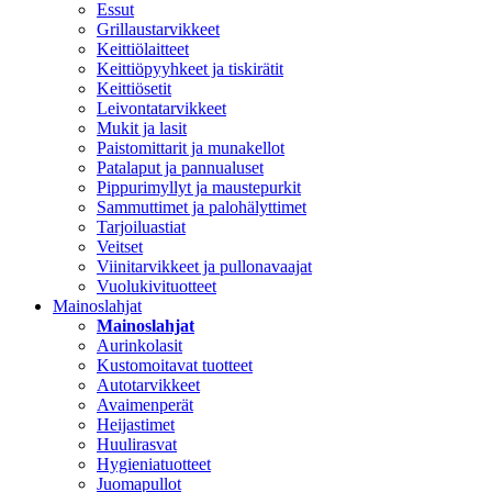
Essut
Grillaustarvikkeet
Keittiölaitteet
Keittiöpyyhkeet ja tiskirätit
Keittiösetit
Leivontatarvikkeet
Mukit ja lasit
Paistomittarit ja munakellot
Patalaput ja pannualuset
Pippurimyllyt ja maustepurkit
Sammuttimet ja palohälyttimet
Tarjoiluastiat
Veitset
Viinitarvikkeet ja pullonavaajat
Vuolukivituotteet
Mainoslahjat
Mainoslahjat
Aurinkolasit
Kustomoitavat tuotteet
Autotarvikkeet
Avaimenperät
Heijastimet
Huulirasvat
Hygieniatuotteet
Juomapullot