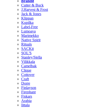
Brändit
Cutter & Buck
J.Harvest & Frost
Jack & Jones
Klippan
Kupilka
Label-Free
Lumoava
Marimekko
Native Spirit
Rituals
SACKit
SOL'S
Stanley/Stella
Vilikkala
Camelbak
Clique
Cottover
Craft
Dorre
Finlayson
Firephant
Fiskars
Arabia
Iittala