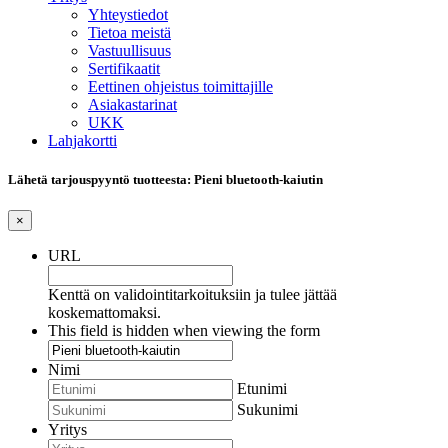
Yhteystiedot
Tietoa meistä
Vastuullisuus
Sertifikaatit
Eettinen ohjeistus toimittajille
Asiakastarinat
UKK
Lahjakortti
Lähetä tarjouspyyntö tuotteesta: Pieni bluetooth-kaiutin
×
URL
Kenttä on validointitarkoituksiin ja tulee jättää
koskemattomaksi.
This field is hidden when viewing the form
Nimi
Etunimi
Sukunimi
Yritys