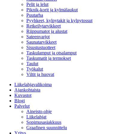
Pelit ja lelut
Piknik-korit ja kylmälaukut
Puutarha
Pyyhkeet, kylpytakit ja kylpytossut
Retkeilytarvikkeet
Riippumatot ja alustat
Sateenvarjot
Saunatarvikkeet
Sisustustuotteet
Taskulamput ja otsalamput
Taskumatit ja termokset
Taulut
Työkalut
Viltit ja huovat
Liikelahjavalikoima
Ajankohtaista
Kuvastot
Blogi
Palvelut
Aineisto-ohje
Liikelahjat
Sopimusasiakkuus
Graafinen suunnittelu
Yritys