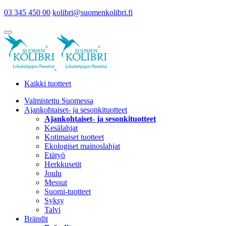
03 345 450 00
kolibri@suomenkolibri.fi
Kaikki tuotteet
Valmistettu Suomessa
Ajankohtaiset- ja sesonkituotteet
Ajankohtaiset- ja sesonkituotteet
Kesälahjat
Kotimaiset tuotteet
Ekologiset mainoslahjat
Etätyö
Herkkusetit
Joulu
Messut
Suomi-tuotteet
Syksy
Talvi
Brändit