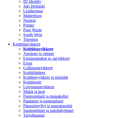
ID Identity
Jalo Helsinki
Leatherman
Matterhorn
Neutral
Printer
Pure Waste
South West
Thermos
Keittiötarvikkeet
Keittiötarvikkeet
Aterimet ja ottimet
Ensiapulaukut ja -tarvikkeet
Essut
Grillaustarvikkeet
Keittiölaitteet
Keittiöpyyhkeet ja tiskirätit
Keittiösetit
Leivontatarvikkeet
Mukit ja lasit
Paistomittarit ja munakellot
Patalaput ja pannualuset
Pippurimyllyt ja maustepurkit
Sammuttimet ja palohälyttimet
Tarjoiluastiat