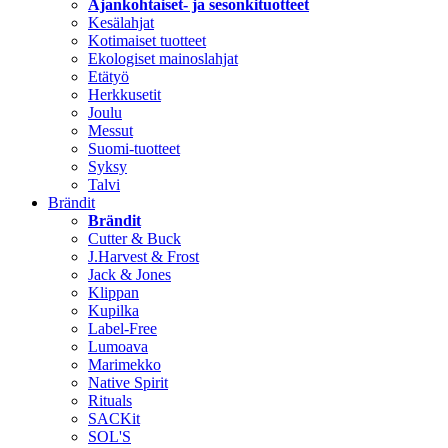
Ajankohtaiset- ja sesonkituotteet
Kesälahjat
Kotimaiset tuotteet
Ekologiset mainoslahjat
Etätyö
Herkkusetit
Joulu
Messut
Suomi-tuotteet
Syksy
Talvi
Brändit
Brändit
Cutter & Buck
J.Harvest & Frost
Jack & Jones
Klippan
Kupilka
Label-Free
Lumoava
Marimekko
Native Spirit
Rituals
SACKit
SOL'S