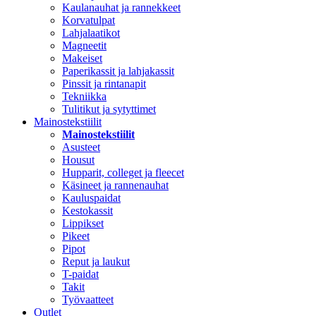
Kaulanauhat ja rannekkeet
Korvatulpat
Lahjalaatikot
Magneetit
Makeiset
Paperikassit ja lahjakassit
Pinssit ja rintanapit
Tekniikka
Tulitikut ja sytyttimet
Mainostekstiilit
Mainostekstiilit
Asusteet
Housut
Hupparit, colleget ja fleecet
Käsineet ja rannenauhat
Kauluspaidat
Kestokassit
Lippikset
Pikeet
Pipot
Reput ja laukut
T-paidat
Takit
Työvaatteet
Outlet