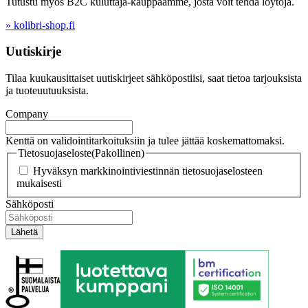
Tutustu myös B2C kuluttaja-kauppaamme, josta voit tehdä löytöjä.
» kolibri-shop.fi
Uutiskirje
Tilaa kuukausittaiset uutiskirjeet sähköpostiisi, saat tietoa tarjouksista
ja tuoteuutuuksista.
Company
Kenttä on validointitarkoituksiin ja tulee jättää koskemattomaksi.
Tietosuojaseloste
(Pakollinen)
Hyväksyn markkinointiviestinnän tietosuojaselosteen
mukaisesti
Sähköposti