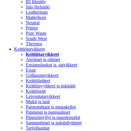
ID Identity
Jalo Helsinki
Leatherman
Matterhorn
Neutral
Printer
Pure Waste
South West
Thermos
Keittiötarvikkeet
Keittiötarvikkeet
Aterimet ja ottimet
Ensiapulaukut ja -tarvikkeet
Essut
Grillaustarvikkeet
Keittiölaitteet
Keittiöpyyhkeet ja tiskirätit
Keittiösetit
Leivontatarvikkeet
Mukit ja lasit
Paistomittarit ja munakellot
Patalaput ja pannualuset
Pippurimyllyt ja maustepurkit
Sammuttimet ja palohälyttimet
Tarjoiluastiat