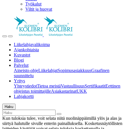
Työkalut
Viltit ja huovat
Liikelahjavalikoima
Ajankohtaista
Kuvastot
Blogi
Palvelut
Aineisto-ohje
Liikelahjat
Sopimusasiakkuus
Graafinen
suunnittelu
Yritys
Yhteystiedot
Tietoa meistä
Vastuullisuus
Sertifikaatit
Eettinen
ohjeistus toimittajille
Asiakastarinat
UKK
Lahjakortti
Haku
Kun tuloksia tulee, voit selata niitä nuolinäppäimillä ylös ja alas ja
siirtyä halutulle sivulle enterin painalluksella. Kosketusnäytöllisten
laitteiden käyttäjät voivat selata tuloksia koskettamalla ja