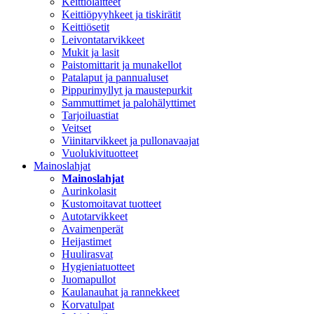
Keittiölaitteet
Keittiöpyyhkeet ja tiskirätit
Keittiösetit
Leivontatarvikkeet
Mukit ja lasit
Paistomittarit ja munakellot
Patalaput ja pannualuset
Pippurimyllyt ja maustepurkit
Sammuttimet ja palohälyttimet
Tarjoiluastiat
Veitset
Viinitarvikkeet ja pullonavaajat
Vuolukivituotteet
Mainoslahjat
Mainoslahjat
Aurinkolasit
Kustomoitavat tuotteet
Autotarvikkeet
Avaimenperät
Heijastimet
Huulirasvat
Hygieniatuotteet
Juomapullot
Kaulanauhat ja rannekkeet
Korvatulpat