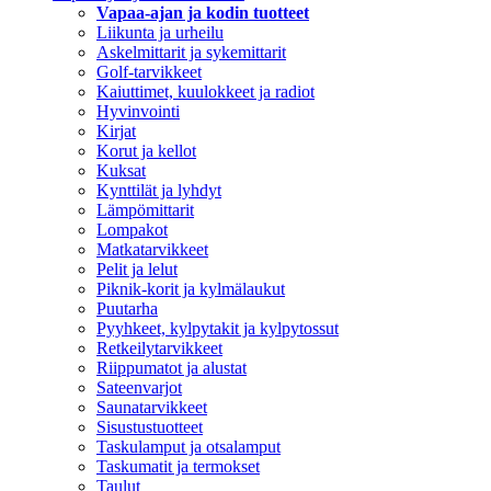
Vapaa-ajan ja kodin tuotteet
Liikunta ja urheilu
Askelmittarit ja sykemittarit
Golf-tarvikkeet
Kaiuttimet, kuulokkeet ja radiot
Hyvinvointi
Kirjat
Korut ja kellot
Kuksat
Kynttilät ja lyhdyt
Lämpömittarit
Lompakot
Matkatarvikkeet
Pelit ja lelut
Piknik-korit ja kylmälaukut
Puutarha
Pyyhkeet, kylpytakit ja kylpytossut
Retkeilytarvikkeet
Riippumatot ja alustat
Sateenvarjot
Saunatarvikkeet
Sisustustuotteet
Taskulamput ja otsalamput
Taskumatit ja termokset
Taulut