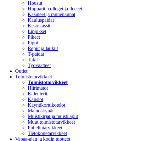
Housut
Hupparit, colleget ja fleecet
Käsineet ja rannenauhat
Kauluspaidat
Kestokassit
Lippikset
Pikeet
Pipot
Reput ja laukut
T-paidat
Takit
Työvaatteet
Outlet
Toimistotarvikkeet
Toimistotarvikkeet
Hiirimatot
Kalenterit
Kansiot
Käyntikorttikotelot
Mainoskynät
Muistikirjat ja muistilaput
Muut toimistotarvikkeet
Puhelintarvikkeet
Tietokonetarvikkeet
Vapaa-ajan ja kodin tuotteet