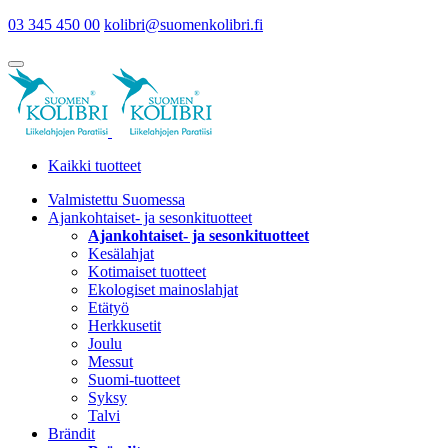
03 345 450 00
kolibri@suomenkolibri.fi
Kaikki tuotteet
Valmistettu Suomessa
Ajankohtaiset- ja sesonkituotteet
Ajankohtaiset- ja sesonkituotteet
Kesälahjat
Kotimaiset tuotteet
Ekologiset mainoslahjat
Etätyö
Herkkusetit
Joulu
Messut
Suomi-tuotteet
Syksy
Talvi
Brändit