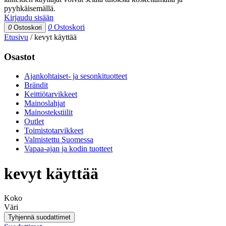
pyyhkäisemällä.
Kirjaudu sisään
0
Ostoskori
0
Ostoskori
Etusivu
/
kevyt käyttää
Osastot
Ajankohtaiset- ja sesonkituotteet
Brändit
Keittiötarvikkeet
Mainoslahjat
Mainostekstiilit
Outlet
Toimistotarvikkeet
Valmistettu Suomessa
Vapaa-ajan ja kodin tuotteet
kevyt käyttää
Koko
Väri
Tyhjennä suodattimet