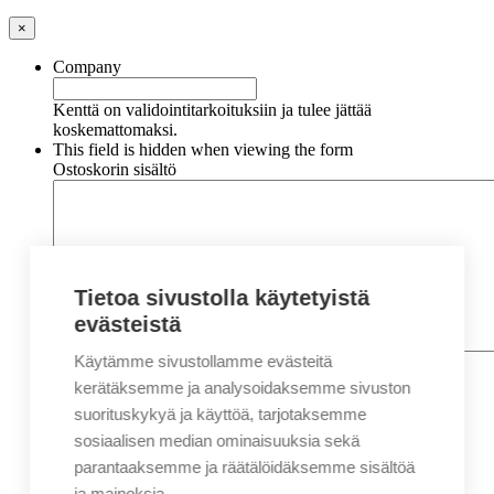
×
Company
Kenttä on validointitarkoituksiin ja tulee jättää
koskemattomaksi.
This field is hidden when viewing the form
Ostoskorin sisältö
Tietoa sivustolla käytetyistä
evästeistä
Käytämme sivustollamme evästeitä
Nimi
*
Etunimi
kerätäksemme ja analysoidaksemme sivuston
Sukunimi
suorituskykyä ja käyttöä, tarjotaksemme
Yritys
sosiaalisen median ominaisuuksia sekä
parantaaksemme ja räätälöidäksemme sisältöä
Sähköposti
*
ja mainoksia.