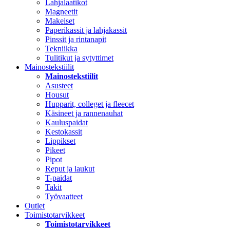
Lahjalaatikot
Magneetit
Makeiset
Paperikassit ja lahjakassit
Pinssit ja rintanapit
Tekniikka
Tulitikut ja sytyttimet
Mainostekstiilit
Mainostekstiilit
Asusteet
Housut
Hupparit, colleget ja fleecet
Käsineet ja rannenauhat
Kauluspaidat
Kestokassit
Lippikset
Pikeet
Pipot
Reput ja laukut
T-paidat
Takit
Työvaatteet
Outlet
Toimistotarvikkeet
Toimistotarvikkeet