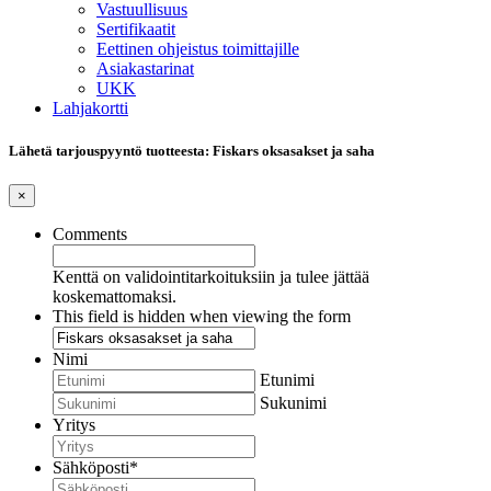
Vastuullisuus
Sertifikaatit
Eettinen ohjeistus toimittajille
Asiakastarinat
UKK
Lahjakortti
Lähetä tarjouspyyntö tuotteesta: Fiskars oksasakset ja saha
×
Comments
Kenttä on validointitarkoituksiin ja tulee jättää
koskemattomaksi.
This field is hidden when viewing the form
Nimi
Etunimi
Sukunimi
Yritys
Sähköposti
*