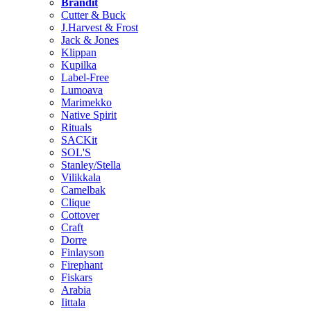
Brändit
Cutter & Buck
J.Harvest & Frost
Jack & Jones
Klippan
Kupilka
Label-Free
Lumoava
Marimekko
Native Spirit
Rituals
SACKit
SOL'S
Stanley/Stella
Vilikkala
Camelbak
Clique
Cottover
Craft
Dorre
Finlayson
Firephant
Fiskars
Arabia
Iittala