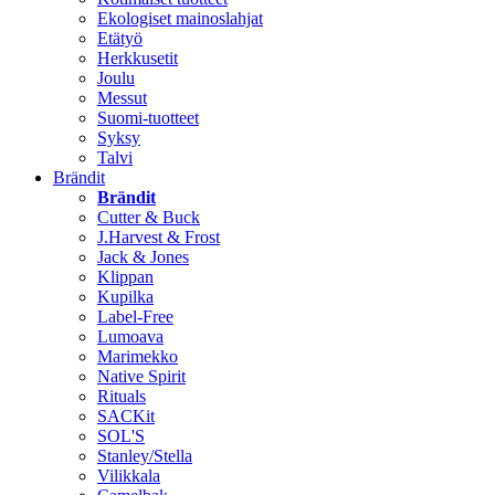
Ekologiset mainoslahjat
Etätyö
Herkkusetit
Joulu
Messut
Suomi-tuotteet
Syksy
Talvi
Brändit
Brändit
Cutter & Buck
J.Harvest & Frost
Jack & Jones
Klippan
Kupilka
Label-Free
Lumoava
Marimekko
Native Spirit
Rituals
SACKit
SOL'S
Stanley/Stella
Vilikkala