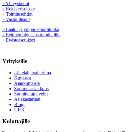
» Yhteystiedot
» Rekisteriseloste
»
Toimitusehdot
» Vastuullisuus
» Laatu- ja ympäristöpolitiikka
» Eettinen ohjeistus toimittajille
» Evästeasetukset
Yrityksille
Liikelahjavalikoima
Kuvastot
Ajankohtaista
Sopimusasiakkuus
Sunnittelupalvelut
Asiakastarinat
Blogi
UKK
Kuluttajille