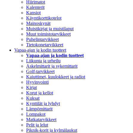
Hiirimatot
Kalenterit
Kansiot
Käyntikorttikotelot
Mainoskynät
Muistikirjat ja muistilaput
Muut toimistotarvikkeet
Puhelintarvikkeet
Tietokonetarvikkeet
Vapaa-ajan ja kodin tuotteet
Vapaa-ajan ja kodin tuotteet
Liikunta ja urheilu
Askelmittarit ja sykemittarit
Golf-tarvikkeet
Kaiuttimet, kuulokkeet ja radiot
Hyvinvointi
Kirjat
Korut ja kellot
Kuksat
Kynttilät ja lyhdyt
Lämpömittarit
Lompakot
Matkatarvikkeet
Pelit ja lelut
Piknik-korit ja kylmälaukut