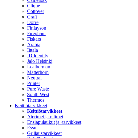
Camelbak
Clique
Cottover
Craft
Dorre
Finlayson
Firephant
Fiskars
Arabia
Iittala
ID Identity
Jalo Helsinki
Leatherman
Matterhorn
Neutral
Printer
Pure Waste
South West
Thermos
Keittiötarvikkeet
Keittiötarvikkeet
Aterimet ja ottimet
Ensiapulaukut ja -tarvikkeet
Essut
Grillaustarvikkeet