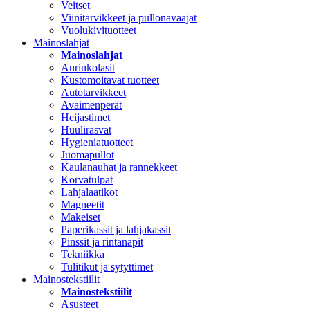
Veitset
Viinitarvikkeet ja pullonavaajat
Vuolukivituotteet
Mainoslahjat
Mainoslahjat
Aurinkolasit
Kustomoitavat tuotteet
Autotarvikkeet
Avaimenperät
Heijastimet
Huulirasvat
Hygieniatuotteet
Juomapullot
Kaulanauhat ja rannekkeet
Korvatulpat
Lahjalaatikot
Magneetit
Makeiset
Paperikassit ja lahjakassit
Pinssit ja rintanapit
Tekniikka
Tulitikut ja sytyttimet
Mainostekstiilit
Mainostekstiilit
Asusteet