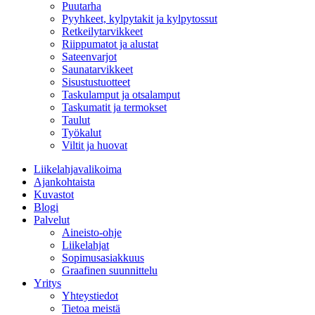
Puutarha
Pyyhkeet, kylpytakit ja kylpytossut
Retkeilytarvikkeet
Riippumatot ja alustat
Sateenvarjot
Saunatarvikkeet
Sisustustuotteet
Taskulamput ja otsalamput
Taskumatit ja termokset
Taulut
Työkalut
Viltit ja huovat
Liikelahjavalikoima
Ajankohtaista
Kuvastot
Blogi
Palvelut
Aineisto-ohje
Liikelahjat
Sopimusasiakkuus
Graafinen suunnittelu
Yritys
Yhteystiedot
Tietoa meistä