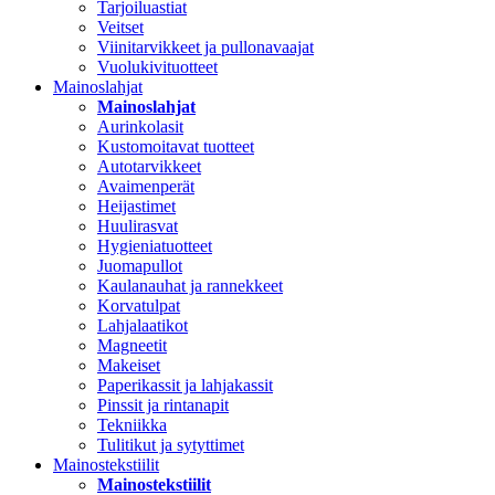
Tarjoiluastiat
Veitset
Viinitarvikkeet ja pullonavaajat
Vuolukivituotteet
Mainoslahjat
Mainoslahjat
Aurinkolasit
Kustomoitavat tuotteet
Autotarvikkeet
Avaimenperät
Heijastimet
Huulirasvat
Hygieniatuotteet
Juomapullot
Kaulanauhat ja rannekkeet
Korvatulpat
Lahjalaatikot
Magneetit
Makeiset
Paperikassit ja lahjakassit
Pinssit ja rintanapit
Tekniikka
Tulitikut ja sytyttimet
Mainostekstiilit
Mainostekstiilit