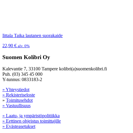
Iittala Taika lautanen suorakaide
22,90
€
alv. 0%
Suomen Kolibri Oy
Kalevantie 7, 33100 Tampere kolibri(a)suomenkolibri.fi
Puh. (03) 345 45 000
Y-tunnus: 0833183-2
» Yhteystiedot
» Rekisteriseloste
»
Toimitusehdot
» Vastuullisuus
» Laatu- ja ympäristöpolitiikka
» Eettinen ohjeistus toimittajille
» Evästeasetukset