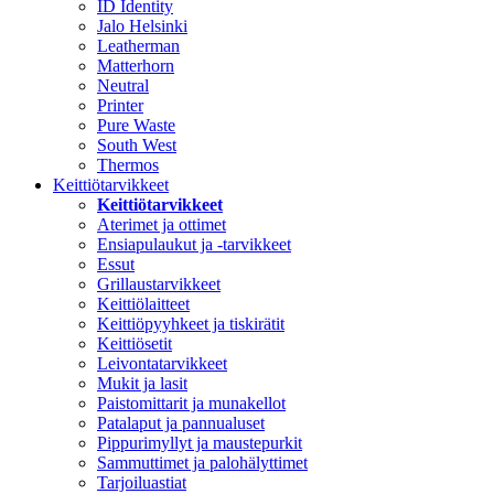
ID Identity
Jalo Helsinki
Leatherman
Matterhorn
Neutral
Printer
Pure Waste
South West
Thermos
Keittiötarvikkeet
Keittiötarvikkeet
Aterimet ja ottimet
Ensiapulaukut ja -tarvikkeet
Essut
Grillaustarvikkeet
Keittiölaitteet
Keittiöpyyhkeet ja tiskirätit
Keittiösetit
Leivontatarvikkeet
Mukit ja lasit
Paistomittarit ja munakellot
Patalaput ja pannualuset
Pippurimyllyt ja maustepurkit
Sammuttimet ja palohälyttimet
Tarjoiluastiat