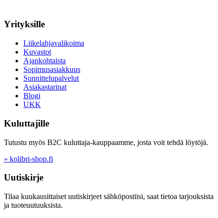
Yrityksille
Liikelahjavalikoima
Kuvastot
Ajankohtaista
Sopimusasiakkuus
Sunnittelupalvelut
Asiakastarinat
Blogi
UKK
Kuluttajille
Tutustu myös B2C kuluttaja-kauppaamme, josta voit tehdä löytöjä.
» kolibri-shop.fi
Uutiskirje
Tilaa kuukausittaiset uutiskirjeet sähköpostiisi, saat tietoa tarjouksista
ja tuoteuutuuksista.