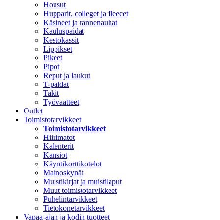
Housut
Hupparit, colleget ja fleecet
Käsineet ja rannenauhat
Kauluspaidat
Kestokassit
Lippikset
Pikeet
Pipot
Reput ja laukut
T-paidat
Takit
Työvaatteet
Outlet
Toimistotarvikkeet
Toimistotarvikkeet
Hiirimatot
Kalenterit
Kansiot
Käyntikorttikotelot
Mainoskynät
Muistikirjat ja muistilaput
Muut toimistotarvikkeet
Puhelintarvikkeet
Tietokonetarvikkeet
Vapaa-ajan ja kodin tuotteet