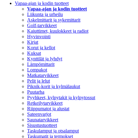
Vapaa-ajan ja kodin tuotteet
Vapaa-ajan ja kodin tuotteet
Liikunta ja urheilu
Askelmittarit ja sykemittarit
Golf-tarvikkeet
Kaiuttimet, kuulokkeet ja radiot
Hyvinvointi
Kirjat
Korut ja kellot
Kuksat
Kynttilät ja lyhdyt
Lämpömittarit
Lompakot
Matkatarvikkeet
Pelit ja lelut
Piknik-korit ja kylmälaukut
Puutarha
Pyyhkeet, kylpytakit ja kylpytossut
Retkeilytarvikkeet
Riippumatot ja alustat
Sateenvarjot
Saunatarvikkeet
Sisustustuotteet
Taskulamput ja otsalamput
Taskumatit ja termokset