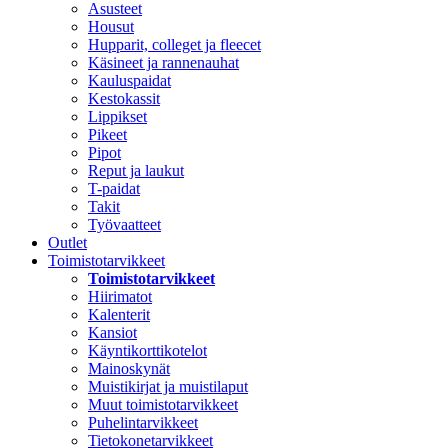
Asusteet
Housut
Hupparit, colleget ja fleecet
Käsineet ja rannenauhat
Kauluspaidat
Kestokassit
Lippikset
Pikeet
Pipot
Reput ja laukut
T-paidat
Takit
Työvaatteet
Outlet
Toimistotarvikkeet
Toimistotarvikkeet
Hiirimatot
Kalenterit
Kansiot
Käyntikorttikotelot
Mainoskynät
Muistikirjat ja muistilaput
Muut toimistotarvikkeet
Puhelintarvikkeet
Tietokonetarvikkeet