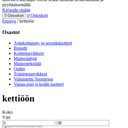
pyyhkäisemällä.
Kirjaudu sisään
0
Ostoskori
0
Ostoskori
Etusivu
/
kettiöön
Osastot
Ajankohtaiset- ja sesonkituotteet
Brändit
Keittiötarvikkeet
Mainoslahjat
Mainostekstiilit
Outlet
Toimistotarvikkeet
Valmistettu Suomessa
Vapaa-ajan ja kodin tuotteet
kettiöön
Koko
Väri