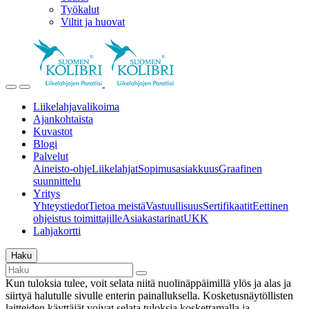
Työkalut
Viltit ja huovat
Liikelahjavalikoima
Ajankohtaista
Kuvastot
Blogi
Palvelut
Aineisto-ohje
Liikelahjat
Sopimusasiakkuus
Graafinen
suunnittelu
Yritys
Yhteystiedot
Tietoa meistä
Vastuullisuus
Sertifikaatit
Eettinen
ohjeistus toimittajille
Asiakastarinat
UKK
Lahjakortti
Haku
Kun tuloksia tulee, voit selata niitä nuolinäppäimillä ylös ja alas ja
siirtyä halutulle sivulle enterin painalluksella. Kosketusnäytöllisten
laitteiden käyttäjät voivat selata tuloksia koskettamalla ja