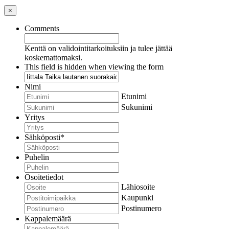
×
Comments
Kenttä on validointitarkoituksiin ja tulee jättää
koskemattomaksi.
This field is hidden when viewing the form
Nimi
Etunimi
Sukunimi
Yritys
Sähköposti
*
Puhelin
Osoitetiedot
Lähiosoite
Kaupunki
Postinumero
Kappalemäärä