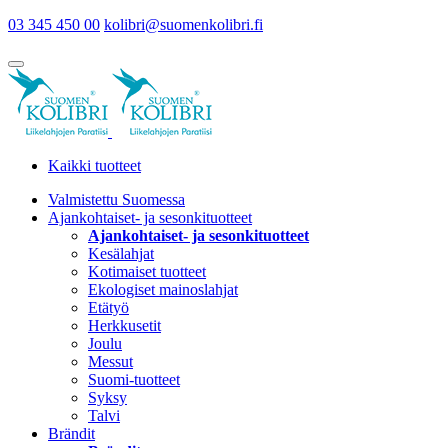
03 345 450 00
kolibri@suomenkolibri.fi
Kaikki tuotteet
Valmistettu Suomessa
Ajankohtaiset- ja sesonkituotteet
Ajankohtaiset- ja sesonkituotteet
Kesälahjat
Kotimaiset tuotteet
Ekologiset mainoslahjat
Etätyö
Herkkusetit
Joulu
Messut
Suomi-tuotteet
Syksy
Talvi
Brändit