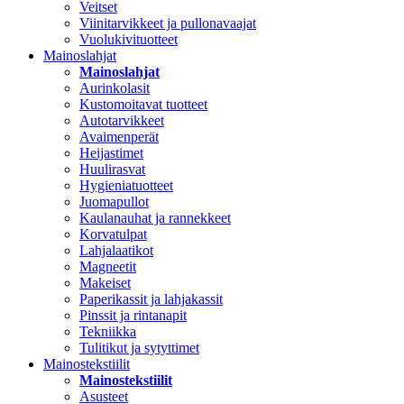
Veitset
Viinitarvikkeet ja pullonavaajat
Vuolukivituotteet
Mainoslahjat
Mainoslahjat
Aurinkolasit
Kustomoitavat tuotteet
Autotarvikkeet
Avaimenperät
Heijastimet
Huulirasvat
Hygieniatuotteet
Juomapullot
Kaulanauhat ja rannekkeet
Korvatulpat
Lahjalaatikot
Magneetit
Makeiset
Paperikassit ja lahjakassit
Pinssit ja rintanapit
Tekniikka
Tulitikut ja sytyttimet
Mainostekstiilit
Mainostekstiilit
Asusteet