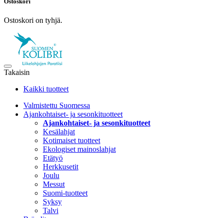
Ostoskori
Ostoskori on tyhjä.
Takaisin
Kaikki tuotteet
Valmistettu Suomessa
Ajankohtaiset- ja sesonkituotteet
Ajankohtaiset- ja sesonkituotteet
Kesälahjat
Kotimaiset tuotteet
Ekologiset mainoslahjat
Etätyö
Herkkusetit
Joulu
Messut
Suomi-tuotteet
Syksy
Talvi