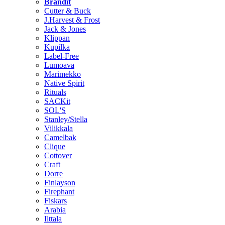
Brändit
Cutter & Buck
J.Harvest & Frost
Jack & Jones
Klippan
Kupilka
Label-Free
Lumoava
Marimekko
Native Spirit
Rituals
SACKit
SOL'S
Stanley/Stella
Vilikkala
Camelbak
Clique
Cottover
Craft
Dorre
Finlayson
Firephant
Fiskars
Arabia
Iittala