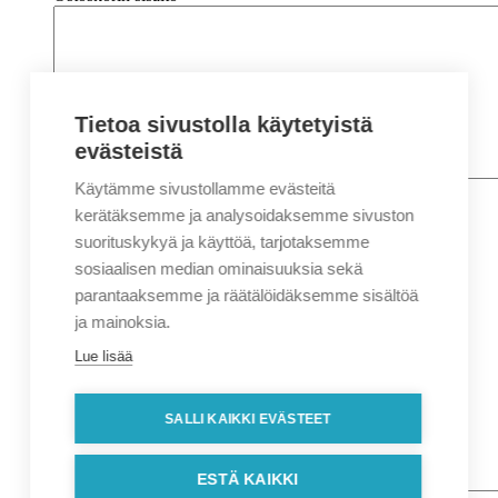
Tietoa sivustolla käytetyistä
evästeistä
Käytämme sivustollamme evästeitä
Nimi
*
Etunimi
kerätäksemme ja analysoidaksemme sivuston
Sukunimi
suorituskykyä ja käyttöä, tarjotaksemme
Yritys
sosiaalisen median ominaisuuksia sekä
parantaaksemme ja räätälöidäksemme sisältöä
Sähköposti
*
ja mainoksia.
Puhelin
*
Lue lisää
Osoitetiedot
Lähiosoite
SALLI KAIKKI EVÄSTEET
Kaupunki
Postinumero
Viesti
ESTÄ KAIKKI