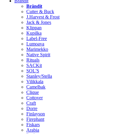
Brändit
Brändit
Cutter & Buck
J.Harvest & Frost
Jack & Jones
Klippan
Kupilka
Label-Free
Lumoava
Marimekko
Native Spirit
Rituals
SACKit
SOL'S
Stanley/Stella
Vilikkala
Camelbak
Clique
Cottover
Craft
Dorre
Finlayson
Firephant
Fiskars
Arabia