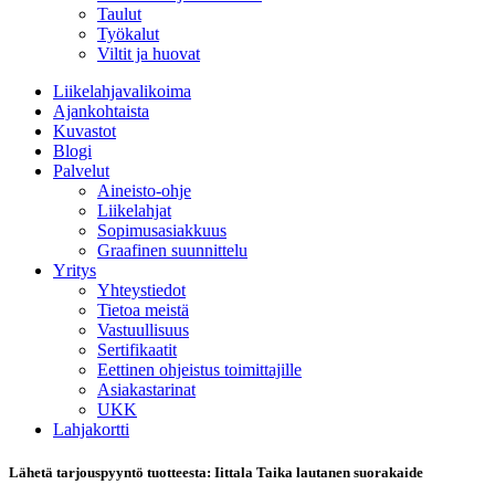
Taulut
Työkalut
Viltit ja huovat
Liikelahjavalikoima
Ajankohtaista
Kuvastot
Blogi
Palvelut
Aineisto-ohje
Liikelahjat
Sopimusasiakkuus
Graafinen suunnittelu
Yritys
Yhteystiedot
Tietoa meistä
Vastuullisuus
Sertifikaatit
Eettinen ohjeistus toimittajille
Asiakastarinat
UKK
Lahjakortti
Lähetä tarjouspyyntö tuotteesta: Iittala Taika lautanen suorakaide