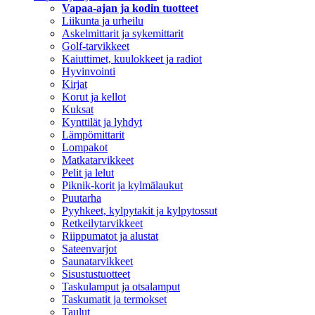
Vapaa-ajan ja kodin tuotteet
Liikunta ja urheilu
Askelmittarit ja sykemittarit
Golf-tarvikkeet
Kaiuttimet, kuulokkeet ja radiot
Hyvinvointi
Kirjat
Korut ja kellot
Kuksat
Kynttilät ja lyhdyt
Lämpömittarit
Lompakot
Matkatarvikkeet
Pelit ja lelut
Piknik-korit ja kylmälaukut
Puutarha
Pyyhkeet, kylpytakit ja kylpytossut
Retkeilytarvikkeet
Riippumatot ja alustat
Sateenvarjot
Saunatarvikkeet
Sisustustuotteet
Taskulamput ja otsalamput
Taskumatit ja termokset
Taulut