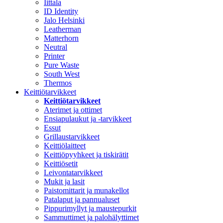
Iittala
ID Identity
Jalo Helsinki
Leatherman
Matterhorn
Neutral
Printer
Pure Waste
South West
Thermos
Keittiötarvikkeet
Keittiötarvikkeet
Aterimet ja ottimet
Ensiapulaukut ja -tarvikkeet
Essut
Grillaustarvikkeet
Keittiölaitteet
Keittiöpyyhkeet ja tiskirätit
Keittiösetit
Leivontatarvikkeet
Mukit ja lasit
Paistomittarit ja munakellot
Patalaput ja pannualuset
Pippurimyllyt ja maustepurkit
Sammuttimet ja palohälyttimet