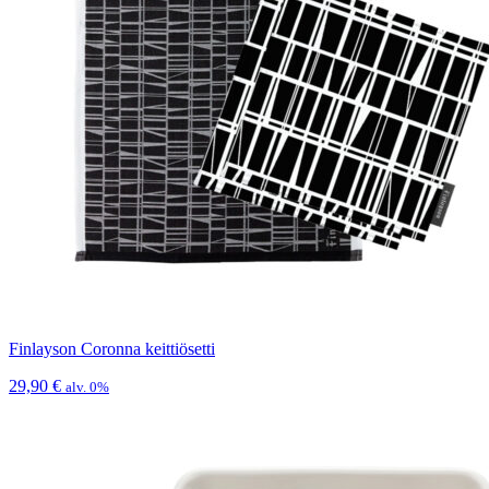
Finlayson Coronna keittiösetti
29,90
€
alv. 0%