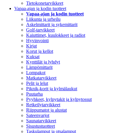
Tietokonetarvikkeet
Vapaa-ajan ja kodin tuotteet
Vapaa-ajan ja kodin tuotteet
Liikunta ja urheilu
Askelmittarit ja sykemittarit
Golf-tarvikkeet
Kaiuttimet, kuulokkeet ja radiot
Hyvinvointi
Kirjat
Korut ja kellot
Kuksat
Kynttilät ja lyhdyt
Lämpömittarit
Lompakot
Matkatarvikkeet
Pelit ja lelut
Piknik-korit ja kylmälaukut
Puutarha
Pyyhkeet, kylpytakit ja kylpytossut
Retkeilytarvikkeet
Riippumatot ja alustat
Sateenvarjot
Saunatarvikkeet
Sisustustuotteet
Taskulamput ja otsalamput