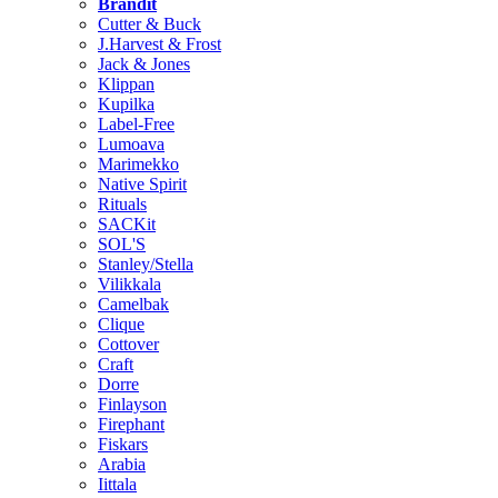
Brändit
Cutter & Buck
J.Harvest & Frost
Jack & Jones
Klippan
Kupilka
Label-Free
Lumoava
Marimekko
Native Spirit
Rituals
SACKit
SOL'S
Stanley/Stella
Vilikkala
Camelbak
Clique
Cottover
Craft
Dorre
Finlayson
Firephant
Fiskars
Arabia
Iittala