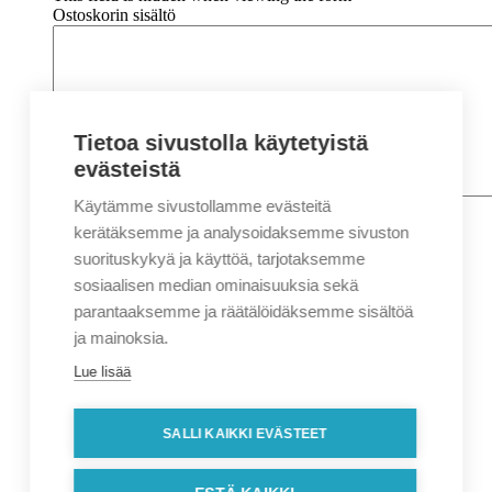
Ostoskorin sisältö
Tietoa sivustolla käytetyistä
evästeistä
Käytämme sivustollamme evästeitä
Nimi
*
Etunimi
kerätäksemme ja analysoidaksemme sivuston
Sukunimi
suorituskykyä ja käyttöä, tarjotaksemme
Yritys
sosiaalisen median ominaisuuksia sekä
parantaaksemme ja räätälöidäksemme sisältöä
Sähköposti
*
ja mainoksia.
Puhelin
*
Lue lisää
Osoitetiedot
Lähiosoite
SALLI KAIKKI EVÄSTEET
Kaupunki
Postinumero