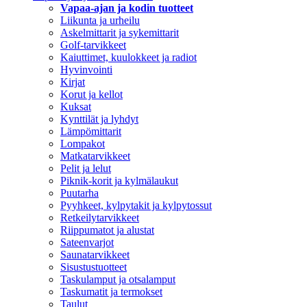
Vapaa-ajan ja kodin tuotteet
Liikunta ja urheilu
Askelmittarit ja sykemittarit
Golf-tarvikkeet
Kaiuttimet, kuulokkeet ja radiot
Hyvinvointi
Kirjat
Korut ja kellot
Kuksat
Kynttilät ja lyhdyt
Lämpömittarit
Lompakot
Matkatarvikkeet
Pelit ja lelut
Piknik-korit ja kylmälaukut
Puutarha
Pyyhkeet, kylpytakit ja kylpytossut
Retkeilytarvikkeet
Riippumatot ja alustat
Sateenvarjot
Saunatarvikkeet
Sisustustuotteet
Taskulamput ja otsalamput
Taskumatit ja termokset
Taulut