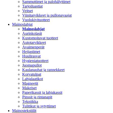
Sammuttimet ja palohälyttimet
Tarjoiluastiat
Veitset
Viinitarvikkeet ja pullonavaajat
Vuolukivituotteet
Mainoslahjat
Mainoslahjat
Aurinkolasit
Kustomoitavat tuotteet
Autotarvikkeet
Avaimenperät
Heijastimet
Huulirasvat
Hygieniatuotteet
Juomapullot
Kaulanauhat ja rannekkeet
Korvatulpat
Lahjalaatikot
Magneetit
Makeiset
Paperikassit ja lahjakassit
Pinssit ja rintanapit
Tekniikka
Tulitikut ja sytyttimet
Mainostekstiilit