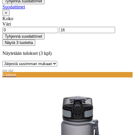
Tyhjennä suodattimet
Suodattimet
×
Koko
Väri
Tyhjennä suodattimet
Näytä 3 tuotetta
Näytetään tulokset (3 kpl)
Uutuus