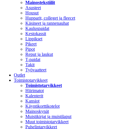
Mainostekstiilit
Asusteet
Housut
Hupparit, colleget ja fleecet
Käsineet ja rannenauhat
Kauluspaidat
Kestokassit
Lippikset
Pikeet
Pipot
Reput ja laukut
T-paidat
Takit
Työvaatteet
Outlet
Toimistotarvikkeet
Toimistotarvikkeet
Hiirimatot
Kalenterit
Kansiot
Käyntikorttikotelot
Mainoskynät
Muistikirjat ja muistilaput
Muut toimistotarvikkeet
Puhelintarvikkeet