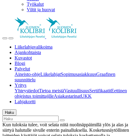
Työkalut
Viltit ja huovat
Liikelahjavalikoima
Ajankohtaista
Kuvastot
Blogi
Palvelut
Aineisto-ohje
Liikelahjat
Sopimusasiakkuus
Graafinen
suunnittelu
Yritys
Yhteystiedot
Tietoa meistä
Vastuullisuus
Sertifikaatit
Eettinen
ohjeistus toimittajille
Asiakastarinat
UKK
Lahjakortti
Haku
Kun tuloksia tulee, voit selata niitä nuolinäppäimillä ylös ja alas ja
siirtyä halutulle sivulle enterin painalluksella. Kosketusnäytöllisten
laitteiden käyttäjät voivat selata tuloksia koskettamalla ja