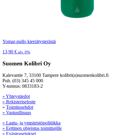
Yomar-pullo kierrätysterästä
13,90
€
alv. 0%
Suomen Kolibri Oy
Kalevantie 7, 33100 Tampere kolibri(a)suomenkolibri.fi
Puh. (03) 345 45 000
Y-tunnus: 0833183-2
» Yhteystiedot
» Rekisteriseloste
»
Toimitusehdot
» Vastuullisuus
» Laatu- ja ympäristöpolitiikka
» Eettinen ohjeistus toimittajille
» Evästeasetukset