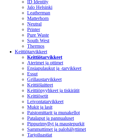
ID Identity
Jalo Helsinki
Leatherman
Matterhorn
Neutral
Printer
Pure Waste
South West
Thermos
Keittiötarvikkeet
Keittiötarvikkeet
Aterimet ja ottimet
Ensiapulaukut ja -tarvikkeet
Essut
Grillaustarvikkeet
Keittiölaitteet
Keittiöpyyhkeet ja tiskirätit
Keittiösetit
Leivontatarvikkeet
Mukit ja lasit
Paistomittarit ja munakellot
Patalaput ja pannualuset
Pippurimyllyt ja maustepurkit
Sammuttimet ja palohälyttimet
Tarjoiluastiat