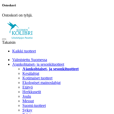
Ostoskori
Ostoskori on tyhjä.
Takaisin
Kaikki tuotteet
Valmistettu Suomessa
Ajankohtaiset- ja sesonkituotteet
Ajankohtaiset- ja sesonkituotteet
Kesälahjat
Kotimaiset tuotteet
Ekologiset mainoslahjat
Etätyö
Herkkusetit
Joulu
Messut
Suomi-tuotteet
Syksy