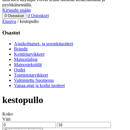
pyyhkäisemällä.
Kirjaudu sisään
0
Ostoskori
0
Ostoskori
Etusivu
/
kestopullo
Osastot
Ajankohtaiset- ja sesonkituotteet
Brändit
Keittiötarvikkeet
Mainoslahjat
Mainostekstiilit
Outlet
Toimistotarvikkeet
Valmistettu Suomessa
Vapaa-ajan ja kodin tuotteet
kestopullo
Koko
Väri