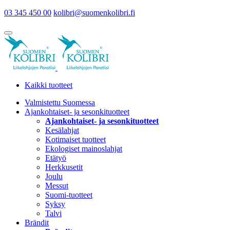
03 345 450 00
kolibri@suomenkolibri.fi
Kaikki tuotteet
Valmistettu Suomessa
Ajankohtaiset- ja sesonkituotteet
Ajankohtaiset- ja sesonkituotteet
Kesälahjat
Kotimaiset tuotteet
Ekologiset mainoslahjat
Etätyö
Herkkusetit
Joulu
Messut
Suomi-tuotteet
Syksy
Talvi
Brändit