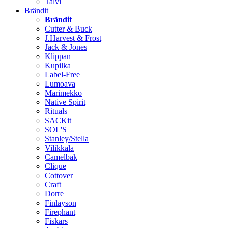
Talvi
Brändit
Brändit
Cutter & Buck
J.Harvest & Frost
Jack & Jones
Klippan
Kupilka
Label-Free
Lumoava
Marimekko
Native Spirit
Rituals
SACKit
SOL'S
Stanley/Stella
Vilikkala
Camelbak
Clique
Cottover
Craft
Dorre
Finlayson
Firephant
Fiskars