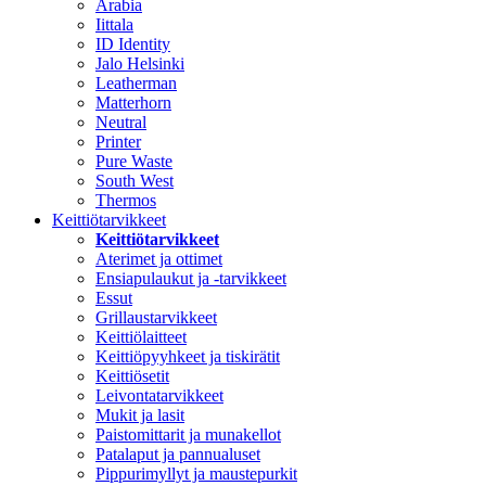
Arabia
Iittala
ID Identity
Jalo Helsinki
Leatherman
Matterhorn
Neutral
Printer
Pure Waste
South West
Thermos
Keittiötarvikkeet
Keittiötarvikkeet
Aterimet ja ottimet
Ensiapulaukut ja -tarvikkeet
Essut
Grillaustarvikkeet
Keittiölaitteet
Keittiöpyyhkeet ja tiskirätit
Keittiösetit
Leivontatarvikkeet
Mukit ja lasit
Paistomittarit ja munakellot
Patalaput ja pannualuset
Pippurimyllyt ja maustepurkit