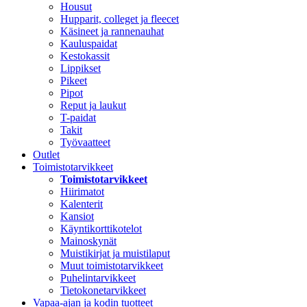
Housut
Hupparit, colleget ja fleecet
Käsineet ja rannenauhat
Kauluspaidat
Kestokassit
Lippikset
Pikeet
Pipot
Reput ja laukut
T-paidat
Takit
Työvaatteet
Outlet
Toimistotarvikkeet
Toimistotarvikkeet
Hiirimatot
Kalenterit
Kansiot
Käyntikorttikotelot
Mainoskynät
Muistikirjat ja muistilaput
Muut toimistotarvikkeet
Puhelintarvikkeet
Tietokonetarvikkeet
Vapaa-ajan ja kodin tuotteet