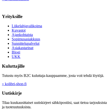
Yrityksille
Liikelahjavalikoima
Kuvastot
Ajankohtaista
Sopimusasiakkuus
Sunnittelupalvelut
Asiakastarinat
Blogi
UKK
Kuluttajille
Tutustu myös B2C kuluttaja-kauppaamme, josta voit tehdä löytöjä.
» kolibri-shop.fi
Uutiskirje
Tilaa kuukausittaiset uutiskirjeet sähköpostiisi, saat tietoa tarjouksista
ja tuoteuutuuksista.