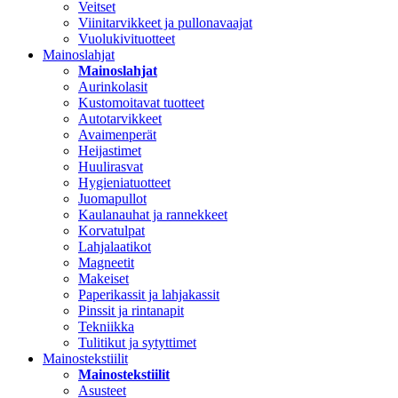
Veitset
Viinitarvikkeet ja pullonavaajat
Vuolukivituotteet
Mainoslahjat
Mainoslahjat
Aurinkolasit
Kustomoitavat tuotteet
Autotarvikkeet
Avaimenperät
Heijastimet
Huulirasvat
Hygieniatuotteet
Juomapullot
Kaulanauhat ja rannekkeet
Korvatulpat
Lahjalaatikot
Magneetit
Makeiset
Paperikassit ja lahjakassit
Pinssit ja rintanapit
Tekniikka
Tulitikut ja sytyttimet
Mainostekstiilit
Mainostekstiilit
Asusteet