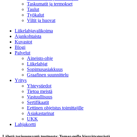
Taskumatit ja termokset
Taulut
Työkalut
Viltit ja huovat
Liikelahjavalikoima
Ajankohtaista
Kuvastot
Blogi
Palvelut
Aineisto-ohje
Liikelahjat
Sopimusasiakkuus
Graafinen suunnittelu
Yritys
Yhteystiedot
Tietoa meistä
Vastuullisuus
Sertifikaatit
Eettinen ohjeistus toimittajille
Asiakastarinat
UKK
Lahjakortti
Lähetä tarjouspyyntö tuotteesta: Yomar-pullo kierrätysterästä