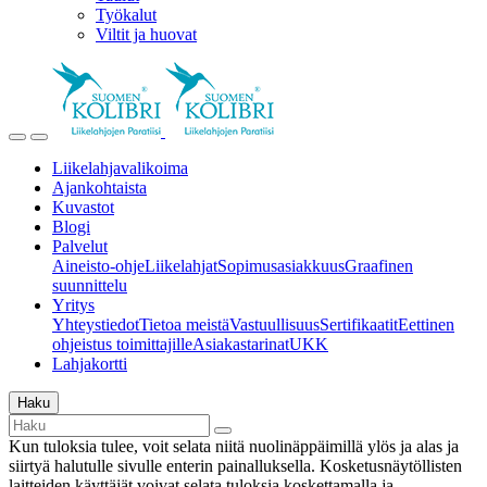
Työkalut
Viltit ja huovat
Liikelahjavalikoima
Ajankohtaista
Kuvastot
Blogi
Palvelut
Aineisto-ohje
Liikelahjat
Sopimusasiakkuus
Graafinen
suunnittelu
Yritys
Yhteystiedot
Tietoa meistä
Vastuullisuus
Sertifikaatit
Eettinen
ohjeistus toimittajille
Asiakastarinat
UKK
Lahjakortti
Haku
Kun tuloksia tulee, voit selata niitä nuolinäppäimillä ylös ja alas ja
siirtyä halutulle sivulle enterin painalluksella. Kosketusnäytöllisten
laitteiden käyttäjät voivat selata tuloksia koskettamalla ja