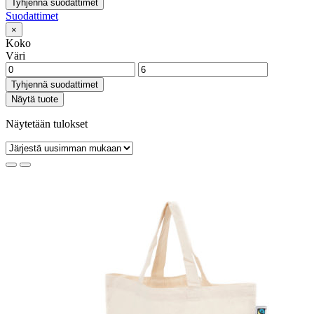
Tyhjennä suodattimet
Suodattimet
×
Koko
Väri
Tyhjennä suodattimet
Näytä tuote
Näytetään tulokset