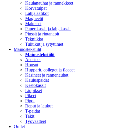
Kaulanauhat ja rannekkeet
Korvatulpat
Lahjalaatikot
Magneetit
Makeiset
Paperikassit ja lahjakassit
Pinssit ja rintanapit
Tekniikka
Tulitikut ja sytyttimet
Mainostekstiilit
Mainostekstiilit
Asusteet
Housut
Hupparit, colleget ja fleecet
Käsineet ja rannenauhat
Kauluspaidat
Kestokassit
Lippikset
Pikeet
Pipot
Reput ja laukut
T-paidat
Takit
Työvaatteet
Outlet