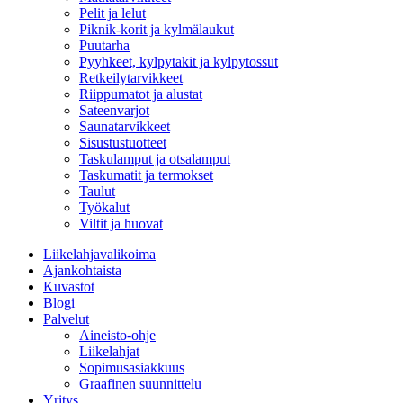
Pelit ja lelut
Piknik-korit ja kylmälaukut
Puutarha
Pyyhkeet, kylpytakit ja kylpytossut
Retkeilytarvikkeet
Riippumatot ja alustat
Sateenvarjot
Saunatarvikkeet
Sisustustuotteet
Taskulamput ja otsalamput
Taskumatit ja termokset
Taulut
Työkalut
Viltit ja huovat
Liikelahjavalikoima
Ajankohtaista
Kuvastot
Blogi
Palvelut
Aineisto-ohje
Liikelahjat
Sopimusasiakkuus
Graafinen suunnittelu
Yritys