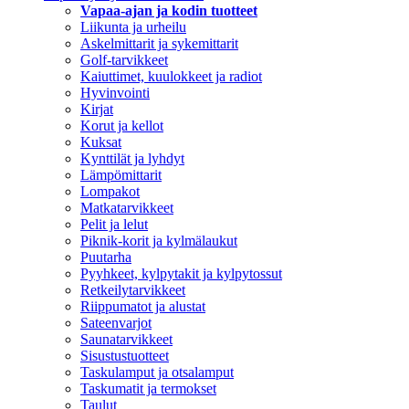
Vapaa-ajan ja kodin tuotteet
Liikunta ja urheilu
Askelmittarit ja sykemittarit
Golf-tarvikkeet
Kaiuttimet, kuulokkeet ja radiot
Hyvinvointi
Kirjat
Korut ja kellot
Kuksat
Kynttilät ja lyhdyt
Lämpömittarit
Lompakot
Matkatarvikkeet
Pelit ja lelut
Piknik-korit ja kylmälaukut
Puutarha
Pyyhkeet, kylpytakit ja kylpytossut
Retkeilytarvikkeet
Riippumatot ja alustat
Sateenvarjot
Saunatarvikkeet
Sisustustuotteet
Taskulamput ja otsalamput
Taskumatit ja termokset
Taulut