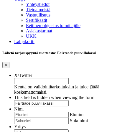
Yhteystiedot
Tietoa meistä
Vastuullisuus
Sertifikaatit
Eettinen ohjeistus toimittajille
Asiakastarinat
UKK
Lahjakortti
Lähetä tarjouspyyntö tuotteesta: Fairtrade puuvillakassi
×
X/Twitter
Kenttä on validointitarkoituksiin ja tulee jättää
koskemattomaksi.
This field is hidden when viewing the form
Nimi
Etunimi
Sukunimi
Yritys