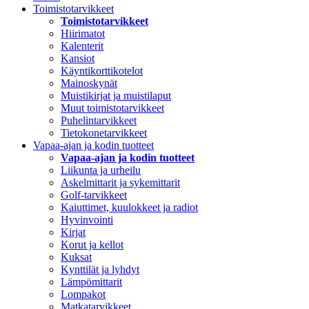
Toimistotarvikkeet
Toimistotarvikkeet
Hiirimatot
Kalenterit
Kansiot
Käyntikorttikotelot
Mainoskynät
Muistikirjat ja muistilaput
Muut toimistotarvikkeet
Puhelintarvikkeet
Tietokonetarvikkeet
Vapaa-ajan ja kodin tuotteet
Vapaa-ajan ja kodin tuotteet
Liikunta ja urheilu
Askelmittarit ja sykemittarit
Golf-tarvikkeet
Kaiuttimet, kuulokkeet ja radiot
Hyvinvointi
Kirjat
Korut ja kellot
Kuksat
Kynttilät ja lyhdyt
Lämpömittarit
Lompakot
Matkatarvikkeet