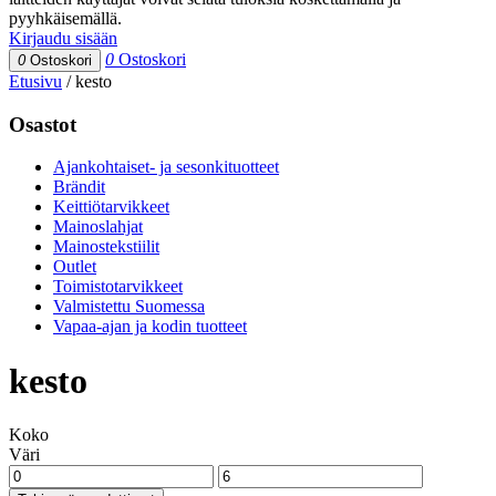
pyyhkäisemällä.
Kirjaudu sisään
0
Ostoskori
0
Ostoskori
Etusivu
/
kesto
Osastot
Ajankohtaiset- ja sesonkituotteet
Brändit
Keittiötarvikkeet
Mainoslahjat
Mainostekstiilit
Outlet
Toimistotarvikkeet
Valmistettu Suomessa
Vapaa-ajan ja kodin tuotteet
kesto
Koko
Väri