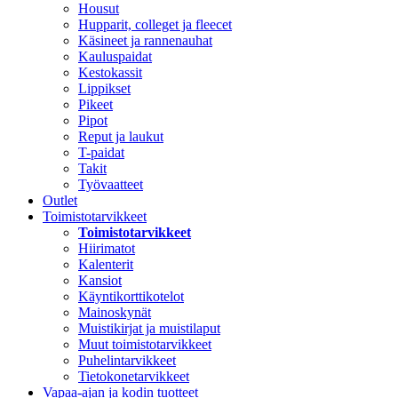
Housut
Hupparit, colleget ja fleecet
Käsineet ja rannenauhat
Kauluspaidat
Kestokassit
Lippikset
Pikeet
Pipot
Reput ja laukut
T-paidat
Takit
Työvaatteet
Outlet
Toimistotarvikkeet
Toimistotarvikkeet
Hiirimatot
Kalenterit
Kansiot
Käyntikorttikotelot
Mainoskynät
Muistikirjat ja muistilaput
Muut toimistotarvikkeet
Puhelintarvikkeet
Tietokonetarvikkeet
Vapaa-ajan ja kodin tuotteet