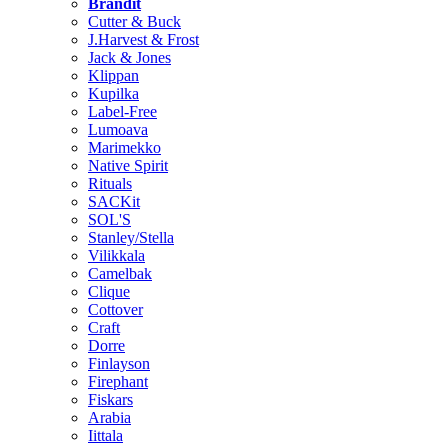
Brändit
Cutter & Buck
J.Harvest & Frost
Jack & Jones
Klippan
Kupilka
Label-Free
Lumoava
Marimekko
Native Spirit
Rituals
SACKit
SOL'S
Stanley/Stella
Vilikkala
Camelbak
Clique
Cottover
Craft
Dorre
Finlayson
Firephant
Fiskars
Arabia
Iittala