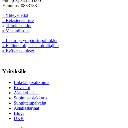
Puh. (03) 345 45 000
Y-tunnus: 0833183-2
» Yhteystiedot
» Rekisteriseloste
»
Toimitusehdot
» Vastuullisuus
» Laatu- ja ympäristöpolitiikka
» Eettinen ohjeistus toimittajille
» Evästeasetukset
Yrityksille
Liikelahjavalikoima
Kuvastot
Ajankohtaista
Sopimusasiakkuus
Sunnittelupalvelut
Asiakastarinat
Blogi
UKK