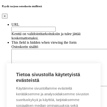
Pyydä tarjous ostoskorin sisällöstä
×
URL
Kenttä on validointitarkoituksiin ja tulee jättää
koskemattomaksi.
This field is hidden when viewing the form
Ostoskorin sisältö
Tietoa sivustolla käytetyistä
evästeistä
Käytämme sivustollamme evästeitä
Nimi
*
Etunimi
kerätäksemme ja analysoidaksemme sivuston
Sukunimi
suorituskykyä ja käyttöä, tarjotaksemme
Yritys
sosiaalisen median ominaisuuksia sekä