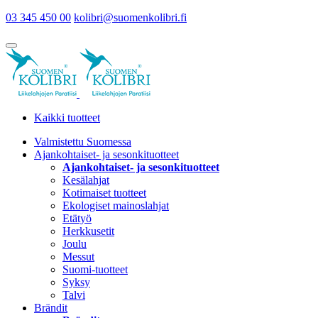
03 345 450 00
kolibri@suomenkolibri.fi
Kaikki tuotteet
Valmistettu Suomessa
Ajankohtaiset- ja sesonkituotteet
Ajankohtaiset- ja sesonkituotteet
Kesälahjat
Kotimaiset tuotteet
Ekologiset mainoslahjat
Etätyö
Herkkusetit
Joulu
Messut
Suomi-tuotteet
Syksy
Talvi
Brändit