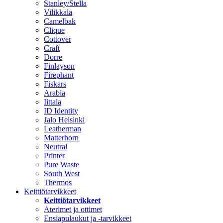
Stanley/Stella
Vilikkala
Camelbak
Clique
Cottover
Craft
Dorre
Finlayson
Firephant
Fiskars
Arabia
Iittala
ID Identity
Jalo Helsinki
Leatherman
Matterhorn
Neutral
Printer
Pure Waste
South West
Thermos
Keittiötarvikkeet
Keittiötarvikkeet
Aterimet ja ottimet
Ensiapulaukut ja -tarvikkeet