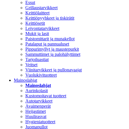
Essut
Grillaustarvikkeet
Keittiölaitteet
Keittiöpyyhkeet ja tiskirätit
Keittiösetit
Leivontatarvikkeet
Mukit ja lasit
Paistomittarit ja munakellot
Patalaput ja pannualuset
Pippurimyllyt ja maustepurkit
Sammuttimet ja palohälyttimet
Tarjoiluastiat
Veitset
Viinitarvikkeet ja pullonavaajat
Vuolukivituotteet
Mainoslahjat
Mainoslahjat
Aurinkolasit
Kustomoitavat tuotteet
Autotarvikkeet
Avaimenperät
Heijastimet
Huulirasvat
Hygieniatuotteet
Juomapullot