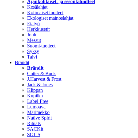
Ajankohtaiset- ja sesonkituotteet
Kesälahjat
Kotimaiset tuotteet
Ekologiset mainoslahjat
Etätyö
Herkkusetit
Joulu
Messut
Suomi-tuotteet
Syksy
Talvi
Brändit
Brändit
Cutter & Buck
J.Harvest & Frost
Jack & Jones
Klippan
Kupilka
Label-Free
Lumoava
Marimekko
Native Spirit
Rituals
SACKit
SOL'S