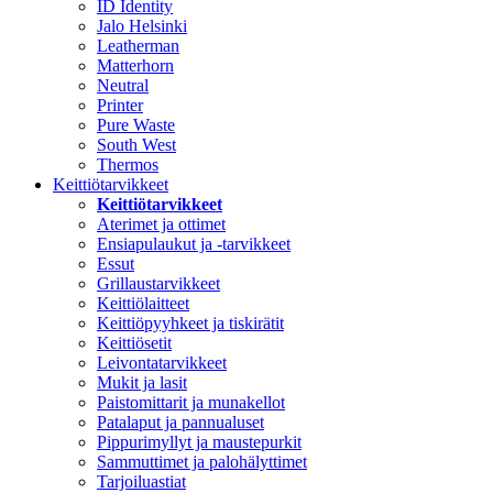
ID Identity
Jalo Helsinki
Leatherman
Matterhorn
Neutral
Printer
Pure Waste
South West
Thermos
Keittiötarvikkeet
Keittiötarvikkeet
Aterimet ja ottimet
Ensiapulaukut ja -tarvikkeet
Essut
Grillaustarvikkeet
Keittiölaitteet
Keittiöpyyhkeet ja tiskirätit
Keittiösetit
Leivontatarvikkeet
Mukit ja lasit
Paistomittarit ja munakellot
Patalaput ja pannualuset
Pippurimyllyt ja maustepurkit
Sammuttimet ja palohälyttimet
Tarjoiluastiat