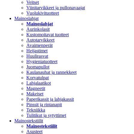
Veitset
Viinitarvikkeet ja pullonavaajat
Vuolukivituotteet
Mainoslahjat
Mainoslahjat
Aurinkolasit
Kustomoitavat tuotteet
Autotarvikkeet
Avaimenperät
Heijastimet
Huulirasvat
Hygieniatuotteet
Juomapullot
Kaulanauhat ja rannekkeet
Korvatulpat
Lahjalaatikot
Magneetit
Makeiset
Paperikassit ja lahjakassit
Pinssit ja rintanapit
Tekniikka
Tulitikut ja sytyttimet
Mainostekstiilit
Mainostekstiilit
Asusteet