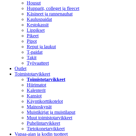
Housut
Hupparit, colleget ja fleecet
Käsineet ja rannenauhat
Kauluspaidat
Kestokassit
Lippikset
Pikeet
Pipot
Reput ja laukut
T-paidat
Takit
Työvaatteet
Outlet
Toimistotarvikkeet
Toimistotarvikkeet
Hiirimatot
Kalenterit
Kansiot
Käyntikorttikotelot
Mainoskynät
Muistikirjat ja muistilaput
Muut toimistotarvikkeet
Puhelintarvikkeet
Tietokonetarvikkeet
Vapaa-ajan ja kodin tuotteet