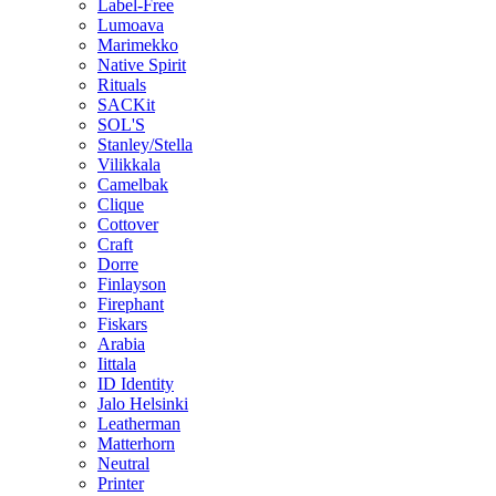
Label-Free
Lumoava
Marimekko
Native Spirit
Rituals
SACKit
SOL'S
Stanley/Stella
Vilikkala
Camelbak
Clique
Cottover
Craft
Dorre
Finlayson
Firephant
Fiskars
Arabia
Iittala
ID Identity
Jalo Helsinki
Leatherman
Matterhorn
Neutral
Printer