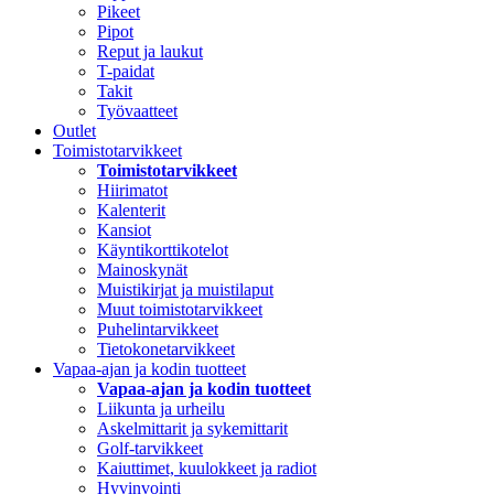
Pikeet
Pipot
Reput ja laukut
T-paidat
Takit
Työvaatteet
Outlet
Toimistotarvikkeet
Toimistotarvikkeet
Hiirimatot
Kalenterit
Kansiot
Käyntikorttikotelot
Mainoskynät
Muistikirjat ja muistilaput
Muut toimistotarvikkeet
Puhelintarvikkeet
Tietokonetarvikkeet
Vapaa-ajan ja kodin tuotteet
Vapaa-ajan ja kodin tuotteet
Liikunta ja urheilu
Askelmittarit ja sykemittarit
Golf-tarvikkeet
Kaiuttimet, kuulokkeet ja radiot
Hyvinvointi