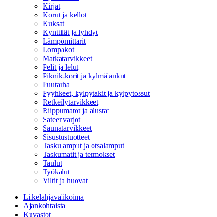
Kirjat
Korut ja kellot
Kuksat
Kynttilät ja lyhdyt
Lämpömittarit
Lompakot
Matkatarvikkeet
Pelit ja lelut
Piknik-korit ja kylmälaukut
Puutarha
Pyyhkeet, kylpytakit ja kylpytossut
Retkeilytarvikkeet
Riippumatot ja alustat
Sateenvarjot
Saunatarvikkeet
Sisustustuotteet
Taskulamput ja otsalamput
Taskumatit ja termokset
Taulut
Työkalut
Viltit ja huovat
Liikelahjavalikoima
Ajankohtaista
Kuvastot