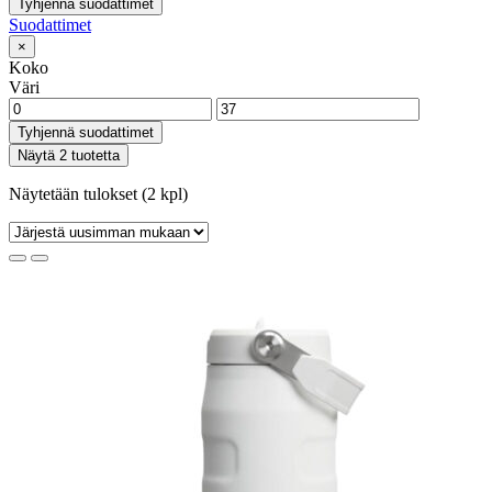
Tyhjennä suodattimet
Suodattimet
×
Koko
Väri
Tyhjennä suodattimet
Näytä 2 tuotetta
Näytetään tulokset (2 kpl)