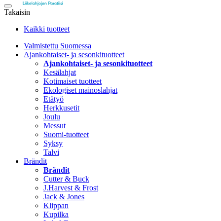
Takaisin
Kaikki tuotteet
Valmistettu Suomessa
Ajankohtaiset- ja sesonkituotteet
Ajankohtaiset- ja sesonkituotteet
Kesälahjat
Kotimaiset tuotteet
Ekologiset mainoslahjat
Etätyö
Herkkusetit
Joulu
Messut
Suomi-tuotteet
Syksy
Talvi
Brändit
Brändit
Cutter & Buck
J.Harvest & Frost
Jack & Jones
Klippan
Kupilka