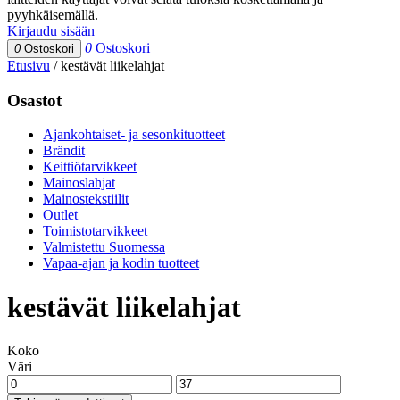
pyyhkäisemällä.
Kirjaudu sisään
0
Ostoskori
0
Ostoskori
Etusivu
/
kestävät liikelahjat
Osastot
Ajankohtaiset- ja sesonkituotteet
Brändit
Keittiötarvikkeet
Mainoslahjat
Mainostekstiilit
Outlet
Toimistotarvikkeet
Valmistettu Suomessa
Vapaa-ajan ja kodin tuotteet
kestävät liikelahjat
Koko
Väri