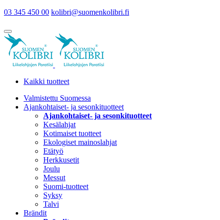
03 345 450 00
kolibri@suomenkolibri.fi
Kaikki tuotteet
Valmistettu Suomessa
Ajankohtaiset- ja sesonkituotteet
Ajankohtaiset- ja sesonkituotteet
Kesälahjat
Kotimaiset tuotteet
Ekologiset mainoslahjat
Etätyö
Herkkusetit
Joulu
Messut
Suomi-tuotteet
Syksy
Talvi
Brändit