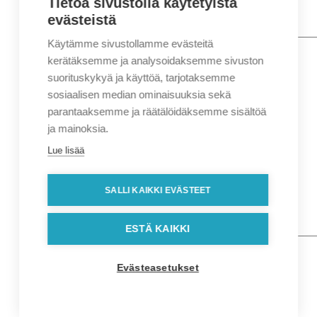
Tietoa sivustolla käytetyistä
evästeistä
Käytämme sivustollamme evästeitä
Nimi
*
Etunimi
kerätäksemme ja analysoidaksemme sivuston
Sukunimi
suorituskykyä ja käyttöä, tarjotaksemme
Yritys
sosiaalisen median ominaisuuksia sekä
parantaaksemme ja räätälöidäksemme sisältöä
Sähköposti
*
ja mainoksia.
Puhelin
*
Lue lisää
Osoitetiedot
Lähiosoite
SALLI KAIKKI EVÄSTEET
Kaupunki
Postinumero
Viesti
ESTÄ KAIKKI
Evästeasetukset