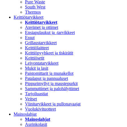
Pure Waste
South West
Thermos
Keittiötarvikkeet
Keittiötarvikkeet
Aterimet ja ottimet
Ensiapulaukut ja -tarvikkeet
Essut
Grillaustarvikkeet
Keittiölaitteet
Keittiöpyyhkeet ja tiskirätit
Keittiösetit
Leivontatarvikkeet
Mukit ja lasit
Paistomittarit ja munakellot
Patalaput ja pannualuset
Pippurimyllyt ja maustepurkit
Sammuttimet ja palohälyttimet
Tarjoiluastiat
Veitset
Viinitarvikkeet ja pullonavaajat
Vuolukivituotteet
Mainoslahjat
Mainoslahjat
Aurinkolasit