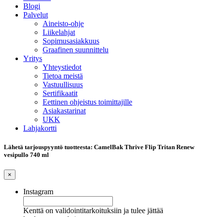
Blogi
Palvelut
Aineisto-ohje
Liikelahjat
Sopimusasiakkuus
Graafinen suunnittelu
Yritys
Yhteystiedot
Tietoa meistä
Vastuullisuus
Sertifikaatit
Eettinen ohjeistus toimittajille
Asiakastarinat
UKK
Lahjakortti
Lähetä tarjouspyyntö tuotteesta: CamelBak Thrive Flip Tritan Renew
vesipullo 740 ml
×
Instagram
Kenttä on validointitarkoituksiin ja tulee jättää