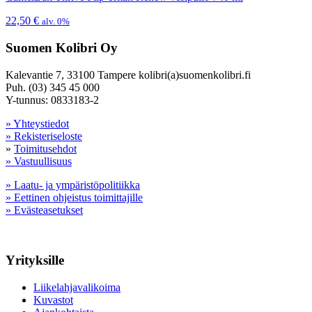
22,50
€
alv. 0%
Suomen Kolibri Oy
Kalevantie 7, 33100 Tampere kolibri(a)suomenkolibri.fi
Puh. (03) 345 45 000
Y-tunnus: 0833183-2
» Yhteystiedot
» Rekisteriseloste
»
Toimitusehdot
» Vastuullisuus
» Laatu- ja ympäristöpolitiikka
» Eettinen ohjeistus toimittajille
» Evästeasetukset
Yrityksille
Liikelahjavalikoima
Kuvastot