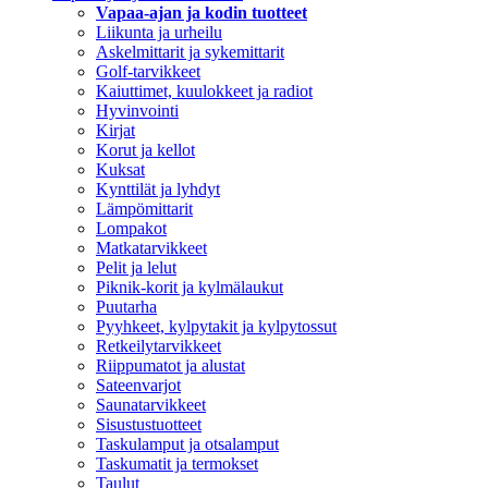
Vapaa-ajan ja kodin tuotteet
Liikunta ja urheilu
Askelmittarit ja sykemittarit
Golf-tarvikkeet
Kaiuttimet, kuulokkeet ja radiot
Hyvinvointi
Kirjat
Korut ja kellot
Kuksat
Kynttilät ja lyhdyt
Lämpömittarit
Lompakot
Matkatarvikkeet
Pelit ja lelut
Piknik-korit ja kylmälaukut
Puutarha
Pyyhkeet, kylpytakit ja kylpytossut
Retkeilytarvikkeet
Riippumatot ja alustat
Sateenvarjot
Saunatarvikkeet
Sisustustuotteet
Taskulamput ja otsalamput
Taskumatit ja termokset
Taulut