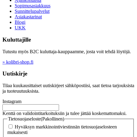
Ajankohtaista
Sopimusasiakkuus
Sunnittelupalvelut
Asiakastarinat
Blogi
UKK
Kuluttajille
Tutustu myös B2C kuluttaja-kauppaamme, josta voit tehdä löytöjä.
» kolibri-shop.fi
Uutiskirje
Tilaa kuukausittaiset uutiskirjeet sähköpostiisi, saat tietoa tarjouksista
ja tuoteuutuuksista.
Instagram
Kenttä on validointitarkoituksiin ja tulee jättää koskemattomaksi.
Tietosuojaseloste
(Pakollinen)
Hyväksyn markkinointiviestinnän tietosuojaselosteen
mukaisesti