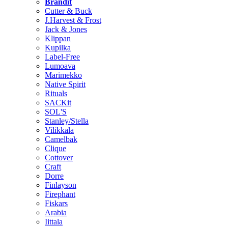
Brändit
Cutter & Buck
J.Harvest & Frost
Jack & Jones
Klippan
Kupilka
Label-Free
Lumoava
Marimekko
Native Spirit
Rituals
SACKit
SOL'S
Stanley/Stella
Vilikkala
Camelbak
Clique
Cottover
Craft
Dorre
Finlayson
Firephant
Fiskars
Arabia
Iittala