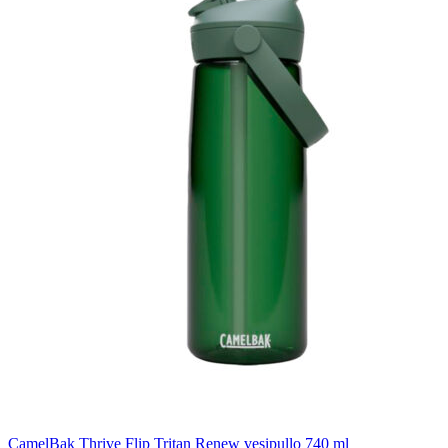
CamelBak Thrive Flip Tritan Renew vesipullo 740 ml