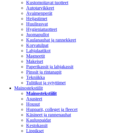
Kustomoitavat tuotteet
Autotarvikkeet
Avaimenperät
Heijastimet
Huulirasvat
Hygieniatuotteet
Juomapullot
Kaulanauhat ja rannekkeet
Korvatulpat
Lahjalaatikot
Magneetit
Makeiset
Paperikassit ja lahjakassit
Pinssit ja rintanapit
Tekniikka
Tulitikut ja sytyttimet
Mainostekstiilit
Mainostekstiilit
Asusteet
Housut
Hupparit, colleget ja fleecet
Käsineet ja rannenauhat
Kauluspaidat
Kestokassit
Lippikset