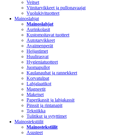
Veitset
Viinitarvikkeet ja pullonavaajat
Vuolukivituotteet
Mainoslahjat
Mainoslahjat
Aurinkolasit
Kustomoitavat tuotteet
Autotarvikkeet
Avaimenperät
Heijastimet
Huulirasvat
Hygieniatuotteet
Juomapullot
Kaulanauhat ja rannekkeet
Korvatulpat
Lahjalaatikot
Magneetit
Makeiset
Paperikassit ja lahjakassit
Pinssit ja rintanapit
Tekniikka
Tulitikut ja sytyttimet
Mainostekstiilit
Mainostekstiilit
Asusteet