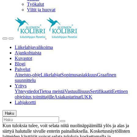
Työkalut
Viltit ja huovat
Liikelahjavalikoima
Ajankohtaista
Kuvastot
Blogi
Palvelut
Aineisto-ohje
Liikelahjat
Sopimusasiakkuus
Graafinen
suunnittelu
Yritys
Yhteystiedot
Tietoa meistä
Vastuullisuus
Sertifikaatit
Eettinen
ohjeistus toimittajille
Asiakastarinat
UKK
Lahjakortti
Haku
Kun tuloksia tulee, voit selata niitä nuolinäppäimillä ylös ja alas ja
siirtyä halutulle sivulle enterin painalluksella. Kosketusnäytöllisten
laitteiden käyttäjät voivat selata tuloksia koskettamalla ja