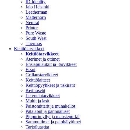
ID Identity
Jalo Helsinki
Leatherman
Matterhorn
Neutral
Printer
Pure Waste
South West
Thermos
Keittiötarvikkeet
Keittiötarvikkeet
Aterimet ja ottimet
Ensiapulaukut ja -tarvikkeet
Essut
Grillaustarvikkeet
Keittiölaitteet
Keittiöpyyhkeet ja tiskirätit
Keittiösetit
Leivontatarvikkeet
Mukit ja lasit
Paistomittarit ja munakellot
Patalaput ja pannualuset
Pippurimyllyt ja maustepurkit
Sammuttimet ja palohälyttimet
Tarjoiluastiat