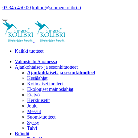
03 345 450 00
kolibri@suomenkolibri.fi
Kaikki tuotteet
Valmistettu Suomessa
Ajankohtaiset- ja sesonkituotteet
Ajankohtaiset- ja sesonkituotteet
Kesälahjat
Kotimaiset tuotteet
Ekologiset mainoslahjat
Etätyö
Herkkusetit
Joulu
Messut
Suomi-tuotteet
Syksy
Talvi
Brändit