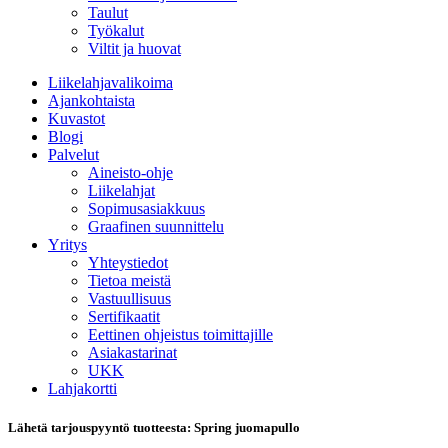
Taulut
Työkalut
Viltit ja huovat
Liikelahjavalikoima
Ajankohtaista
Kuvastot
Blogi
Palvelut
Aineisto-ohje
Liikelahjat
Sopimusasiakkuus
Graafinen suunnittelu
Yritys
Yhteystiedot
Tietoa meistä
Vastuullisuus
Sertifikaatit
Eettinen ohjeistus toimittajille
Asiakastarinat
UKK
Lahjakortti
Lähetä tarjouspyyntö tuotteesta: Spring juomapullo