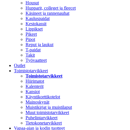
Housut
Hupparit, colleget ja fleecet
Käsineet ja rannenauhat
Kauluspaidat
Kestokassit
Lippikset
Pikeet
Pipot
Reput ja laukut
T-paidat
Takit
Työvaatteet
Outlet
Toimistotarvikkeet
Toimistotarvikkeet
Hiirimatot
Kalenterit
Kansiot
Käyntikorttikotelot
Mainoskynät
Muistikirjat ja muistilaput
Muut toimistotarvikkeet
Puhelintarvikkeet
Tietokonetarvikkeet
Vapaa-ajan ja kodin tuotteet