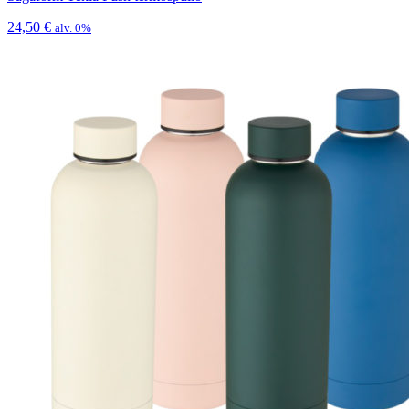
24,50
€
alv. 0%