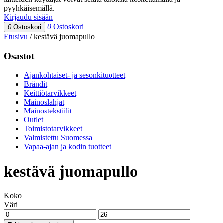
pyyhkäisemällä.
Kirjaudu sisään
0
Ostoskori
0
Ostoskori
Etusivu
/
kestävä juomapullo
Osastot
Ajankohtaiset- ja sesonkituotteet
Brändit
Keittiötarvikkeet
Mainoslahjat
Mainostekstiilit
Outlet
Toimistotarvikkeet
Valmistettu Suomessa
Vapaa-ajan ja kodin tuotteet
kestävä juomapullo
Koko
Väri