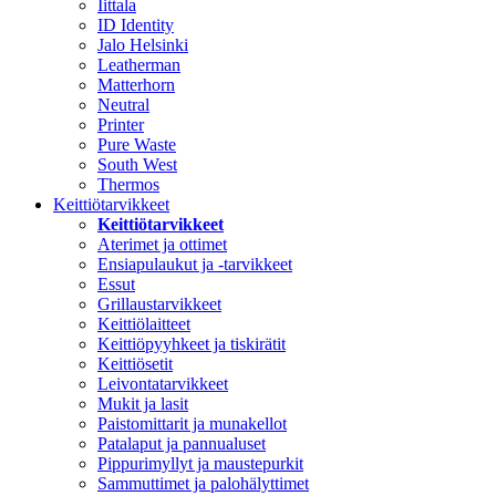
Iittala
ID Identity
Jalo Helsinki
Leatherman
Matterhorn
Neutral
Printer
Pure Waste
South West
Thermos
Keittiötarvikkeet
Keittiötarvikkeet
Aterimet ja ottimet
Ensiapulaukut ja -tarvikkeet
Essut
Grillaustarvikkeet
Keittiölaitteet
Keittiöpyyhkeet ja tiskirätit
Keittiösetit
Leivontatarvikkeet
Mukit ja lasit
Paistomittarit ja munakellot
Patalaput ja pannualuset
Pippurimyllyt ja maustepurkit
Sammuttimet ja palohälyttimet