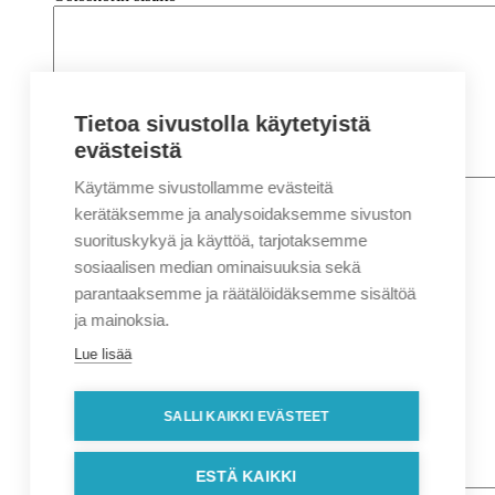
Tietoa sivustolla käytetyistä
evästeistä
Käytämme sivustollamme evästeitä
Nimi
*
Etunimi
kerätäksemme ja analysoidaksemme sivuston
Sukunimi
suorituskykyä ja käyttöä, tarjotaksemme
Yritys
sosiaalisen median ominaisuuksia sekä
parantaaksemme ja räätälöidäksemme sisältöä
Sähköposti
*
ja mainoksia.
Puhelin
*
Lue lisää
Osoitetiedot
Lähiosoite
SALLI KAIKKI EVÄSTEET
Kaupunki
Postinumero
Viesti
ESTÄ KAIKKI