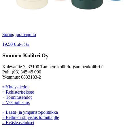
Spring juomapullo
19,50
€
alv. 0%
Suomen Kolibri Oy
Kalevantie 7, 33100 Tampere kolibri(a)suomenkolibri.fi
Puh. (03) 345 45 000
Y-tunnus: 0833183-2
» Yhteystiedot
» Rekisteriseloste
»
Toimitusehdot
» Vastuullisuus
» Laatu- ja ympäristöpolitiikka
» Eettinen ohjeistus toimittajille
» Evästeasetukset