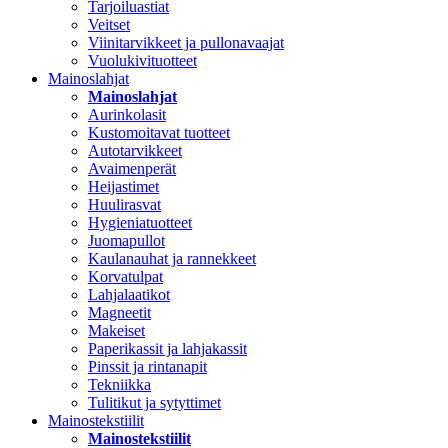
Tarjoiluastiat
Veitset
Viinitarvikkeet ja pullonavaajat
Vuolukivituotteet
Mainoslahjat
Mainoslahjat
Aurinkolasit
Kustomoitavat tuotteet
Autotarvikkeet
Avaimenperät
Heijastimet
Huulirasvat
Hygieniatuotteet
Juomapullot
Kaulanauhat ja rannekkeet
Korvatulpat
Lahjalaatikot
Magneetit
Makeiset
Paperikassit ja lahjakassit
Pinssit ja rintanapit
Tekniikka
Tulitikut ja sytyttimet
Mainostekstiilit
Mainostekstiilit