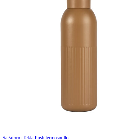
Sagaform Tekla Push termospullo