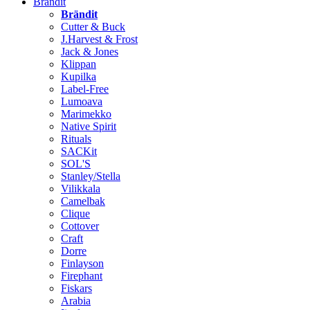
Brändit
Brändit
Cutter & Buck
J.Harvest & Frost
Jack & Jones
Klippan
Kupilka
Label-Free
Lumoava
Marimekko
Native Spirit
Rituals
SACKit
SOL'S
Stanley/Stella
Vilikkala
Camelbak
Clique
Cottover
Craft
Dorre
Finlayson
Firephant
Fiskars
Arabia