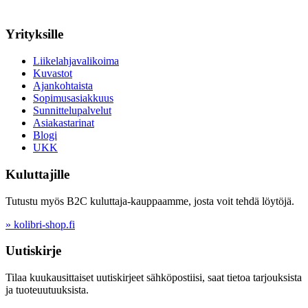
Yrityksille
Liikelahjavalikoima
Kuvastot
Ajankohtaista
Sopimusasiakkuus
Sunnittelupalvelut
Asiakastarinat
Blogi
UKK
Kuluttajille
Tutustu myös B2C kuluttaja-kauppaamme, josta voit tehdä löytöjä.
» kolibri-shop.fi
Uutiskirje
Tilaa kuukausittaiset uutiskirjeet sähköpostiisi, saat tietoa tarjouksista
ja tuoteuutuuksista.