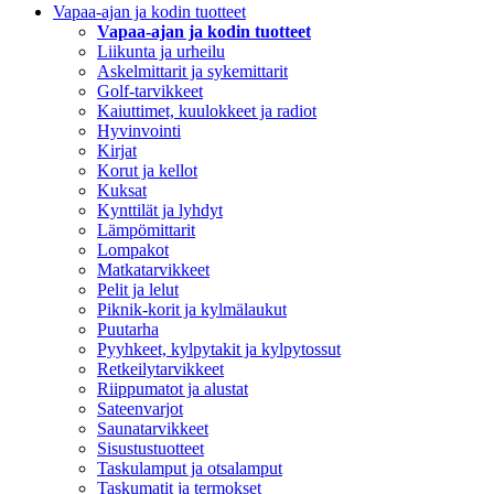
Vapaa-ajan ja kodin tuotteet
Vapaa-ajan ja kodin tuotteet
Liikunta ja urheilu
Askelmittarit ja sykemittarit
Golf-tarvikkeet
Kaiuttimet, kuulokkeet ja radiot
Hyvinvointi
Kirjat
Korut ja kellot
Kuksat
Kynttilät ja lyhdyt
Lämpömittarit
Lompakot
Matkatarvikkeet
Pelit ja lelut
Piknik-korit ja kylmälaukut
Puutarha
Pyyhkeet, kylpytakit ja kylpytossut
Retkeilytarvikkeet
Riippumatot ja alustat
Sateenvarjot
Saunatarvikkeet
Sisustustuotteet
Taskulamput ja otsalamput
Taskumatit ja termokset