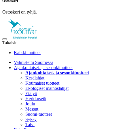
Ostoskori
Ostoskori on tyhjä.
Takaisin
Kaikki tuotteet
Valmistettu Suomessa
Ajankohtaiset- ja sesonkituotteet
Ajankohtaiset- ja sesonkituotteet
Kesälahjat
Kotimaiset tuotteet
Ekologiset mainoslahjat
Etätyö
Herkkusetit
Joulu
Messut
Suomi-tuotteet
Syksy
Talvi