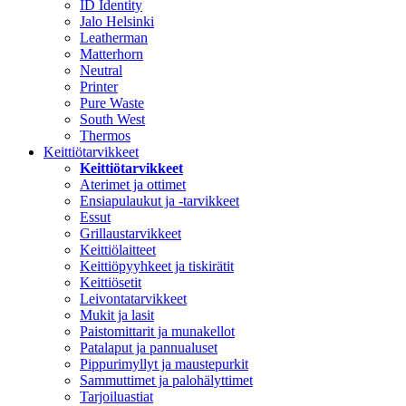
ID Identity
Jalo Helsinki
Leatherman
Matterhorn
Neutral
Printer
Pure Waste
South West
Thermos
Keittiötarvikkeet
Keittiötarvikkeet
Aterimet ja ottimet
Ensiapulaukut ja -tarvikkeet
Essut
Grillaustarvikkeet
Keittiölaitteet
Keittiöpyyhkeet ja tiskirätit
Keittiösetit
Leivontatarvikkeet
Mukit ja lasit
Paistomittarit ja munakellot
Patalaput ja pannualuset
Pippurimyllyt ja maustepurkit
Sammuttimet ja palohälyttimet
Tarjoiluastiat