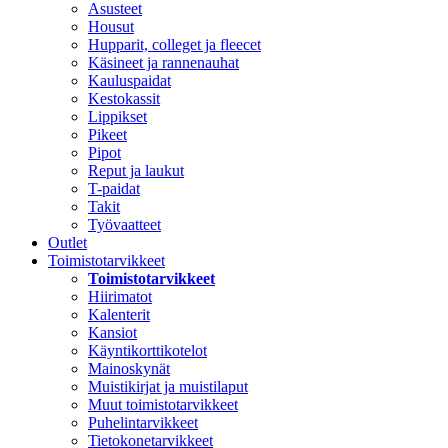
Asusteet
Housut
Hupparit, colleget ja fleecet
Käsineet ja rannenauhat
Kauluspaidat
Kestokassit
Lippikset
Pikeet
Pipot
Reput ja laukut
T-paidat
Takit
Työvaatteet
Outlet
Toimistotarvikkeet
Toimistotarvikkeet
Hiirimatot
Kalenterit
Kansiot
Käyntikorttikotelot
Mainoskynät
Muistikirjat ja muistilaput
Muut toimistotarvikkeet
Puhelintarvikkeet
Tietokonetarvikkeet