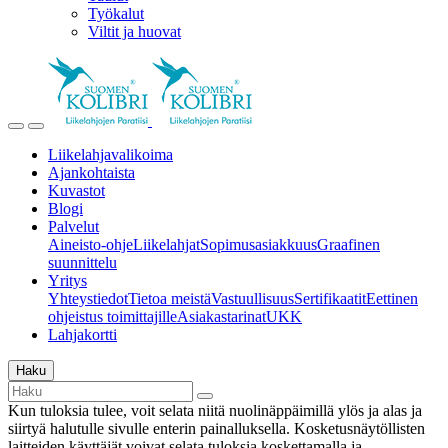
Työkalut
Viltit ja huovat
Liikelahjavalikoima
Ajankohtaista
Kuvastot
Blogi
Palvelut
Aineisto-ohje
Liikelahjat
Sopimusasiakkuus
Graafinen
suunnittelu
Yritys
Yhteystiedot
Tietoa meistä
Vastuullisuus
Sertifikaatit
Eettinen
ohjeistus toimittajille
Asiakastarinat
UKK
Lahjakortti
Haku
Kun tuloksia tulee, voit selata niitä nuolinäppäimillä ylös ja alas ja
siirtyä halutulle sivulle enterin painalluksella. Kosketusnäytöllisten
laitteiden käyttäjät voivat selata tuloksia koskettamalla ja