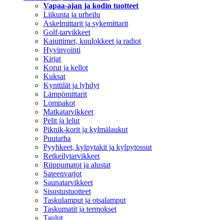
Vapaa-ajan ja kodin tuotteet
Liikunta ja urheilu
Askelmittarit ja sykemittarit
Golf-tarvikkeet
Kaiuttimet, kuulokkeet ja radiot
Hyvinvointi
Kirjat
Korut ja kellot
Kuksat
Kynttilät ja lyhdyt
Lämpömittarit
Lompakot
Matkatarvikkeet
Pelit ja lelut
Piknik-korit ja kylmälaukut
Puutarha
Pyyhkeet, kylpytakit ja kylpytossut
Retkeilytarvikkeet
Riippumatot ja alustat
Sateenvarjot
Saunatarvikkeet
Sisustustuotteet
Taskulamput ja otsalamput
Taskumatit ja termokset
Taulut