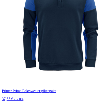
Printer Prime Polosweater pikeepaita
37,55
€
alv. 0%