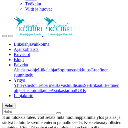
Työkalut
Viltit ja huovat
Liikelahjavalikoima
Ajankohtaista
Kuvastot
Blogi
Palvelut
Aineisto-ohje
Liikelahjat
Sopimusasiakkuus
Graafinen
suunnittelu
Yritys
Yhteystiedot
Tietoa meistä
Vastuullisuus
Sertifikaatit
Eettinen
ohjeistus toimittajille
Asiakastarinat
UKK
Lahjakortti
Haku
Kun tuloksia tulee, voit selata niitä nuolinäppäimillä ylös ja alas ja
siirtyä halutulle sivulle enterin painalluksella. Kosketusnäytöllisten
laitteiden käyttäjät voivat selata tuloksia koskettamalla ja