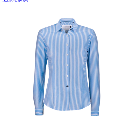
102,90
€
alv. 0%