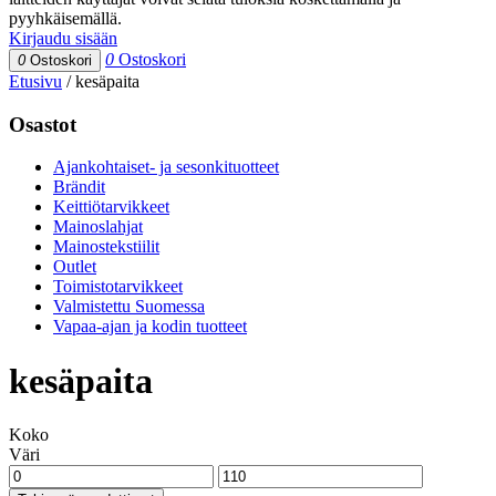
pyyhkäisemällä.
Kirjaudu sisään
0
Ostoskori
0
Ostoskori
Etusivu
/
kesäpaita
Osastot
Ajankohtaiset- ja sesonkituotteet
Brändit
Keittiötarvikkeet
Mainoslahjat
Mainostekstiilit
Outlet
Toimistotarvikkeet
Valmistettu Suomessa
Vapaa-ajan ja kodin tuotteet
kesäpaita
Koko
Väri