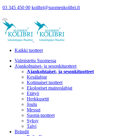
03 345 450 00
kolibri@suomenkolibri.fi
Kaikki tuotteet
Valmistettu Suomessa
Ajankohtaiset- ja sesonkituotteet
Ajankohtaiset- ja sesonkituotteet
Kesälahjat
Kotimaiset tuotteet
Ekologiset mainoslahjat
Etätyö
Herkkusetit
Joulu
Messut
Suomi-tuotteet
Syksy
Talvi
Brändit