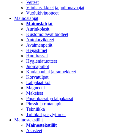
Veitset
Viinitarvikkeet ja pullonavaajat
Vuolukivituotteet
Mainoslahjat
Mainoslahjat
Aurinkolasit
Kustomoitavat tuotteet
Autotarvikkeet
Avaimenperät
Heijastimet
Huulirasvat
Hygieniatuotteet
Juomapullot
Kaulanauhat ja rannekkeet
Korvatulpat
Lahjalaatikot
Magneetit
Makeiset
Paperikassit ja lahjakassit
Pinssit ja rintanapit
Tekniikka
Tulitikut ja sytyttimet
Mainostekstiilit
Mainostekstiilit
Asusteet