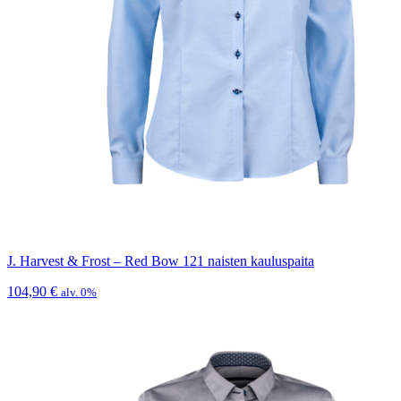
J. Harvest & Frost – Red Bow 121 naisten kauluspaita
104,90
€
alv. 0%