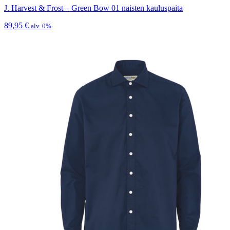
J. Harvest & Frost – Green Bow 01 naisten kauluspaita
89,95
€
alv. 0%