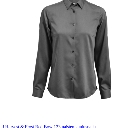
J.Harvest & Frost Red Bow 123 naisten kauluspaita