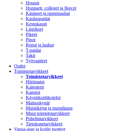
Housut
Hupparit, colleget ja fleecet
Käsineet ja rannenauhat
Kauluspaidat
Kestokassit
Lippikset
Pikeet
Pipot
Reput ja laukut
T-paidat
Takit
Työvaatteet
Outlet
Toimistotarvikkeet
Toimistotarvikkeet
Hiirimatot
Kalenterit
Kansiot
Käyntikorttikotelot
Mainoskynät
Muistikirjat ja muistilaput
Muut toimistotarvikkeet
Puhelintarvikkeet
Tietokonetarvikkeet
Vapaa-ajan ja kodin tuotteet