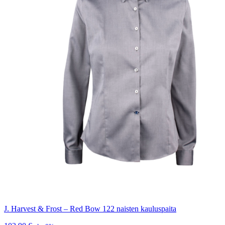
J. Harvest & Frost – Red Bow 122 naisten kauluspaita