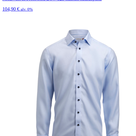
104,90
€
alv. 0%