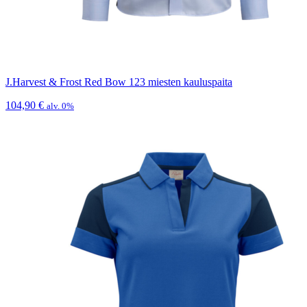
J.Harvest & Frost Red Bow 123 miesten kauluspaita
104,90
€
alv. 0%