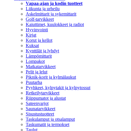
Vapaa-ajan ja kodin tuotteet
Liikunta ja urheilu
Askelmittarit ja sykemittarit
Golf-tarvikkeet
Kaiuttimet, kuulokkeet ja radiot
Hyvinvointi
Kirjat
Korut ja kellot
Kuksat
Kynttilät ja lyhdyt
Lämpömittarit
Lompakot
Matkatarvikkeet
Pelit ja lelut
Piknik-korit ja kylmälaukut
Puutarha
Pyyhkeet, kylpytakit ja kylpytossut
Retkeilytarvikkeet
Riippumatot ja alustat
Sateenvarjot
Saunatarvikkeet
Sisustustuotteet
Taskulamput ja otsalamput
Taskumatit ja termokset
Taulut