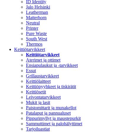
ID Identity
Jalo Helsinki
Leatherman
Matterhorn
Neutral
Printer
Pure Waste
South West
Thermos
Keittiötarvikkeet
Keittiötarvikkeet
Aterimet ja ottimet
Ensiapulaukut ja -tarvikkeet
Essut
Grillaustarvikkeet
Keittiölaitteet
Keittiöpyyhkeet ja tiskirätit
Keittiösetit
Leivontatarvikkeet
Mukit ja lasit
Paistomittarit ja munakellot
Patalaput ja pannualuset
Pippurimyllyt ja maustepurkit
Sammuttimet ja palohälyttimet
Tarjoiluastiat