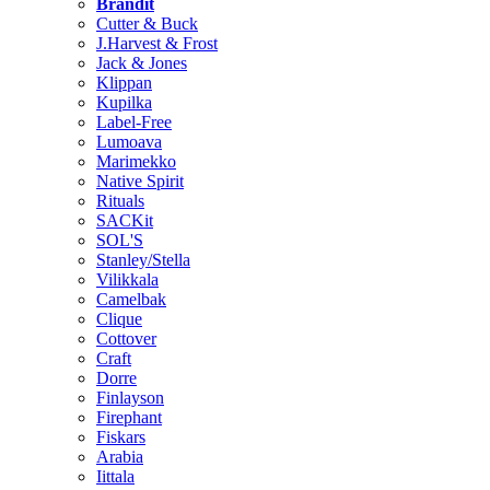
Brändit
Cutter & Buck
J.Harvest & Frost
Jack & Jones
Klippan
Kupilka
Label-Free
Lumoava
Marimekko
Native Spirit
Rituals
SACKit
SOL'S
Stanley/Stella
Vilikkala
Camelbak
Clique
Cottover
Craft
Dorre
Finlayson
Firephant
Fiskars
Arabia
Iittala