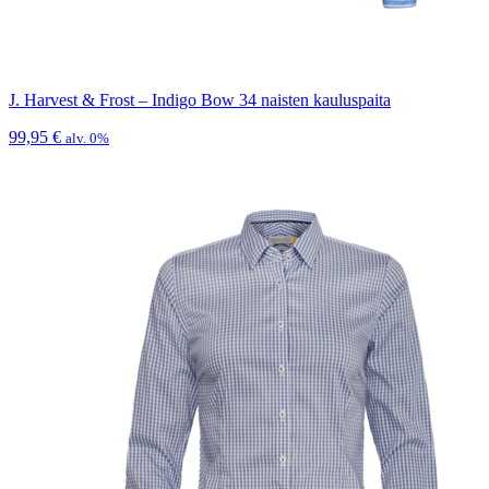
J. Harvest & Frost – Indigo Bow 34 naisten kauluspaita
99,95
€
alv. 0%