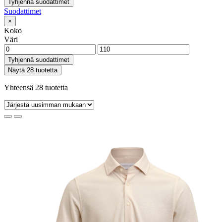
Tyhjennä suodattimet
Suodattimet
×
Koko
Väri
Tyhjennä suodattimet
Näytä 28 tuotetta
Yhteensä 28 tuotetta