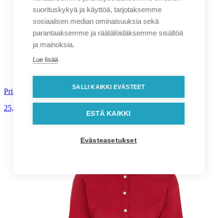
suorituskykyä ja käyttöä, tarjotaksemme
sosiaalisen median ominaisuuksia sekä
parantaaksemme ja räätälöidäksemme sisältöä
ja mainoksia.
Lue lisää
SALLI KAIKKI EVÄSTEET
Printer Prime Polo miesten pikeepaita
25,60
€
alv. 0%
ESTÄ KAIKKI
Evästeasetukset