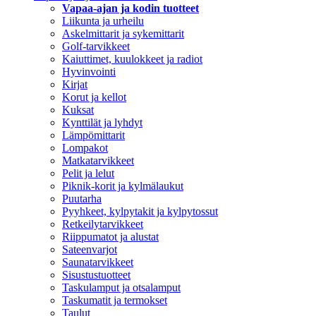
Vapaa-ajan ja kodin tuotteet
Liikunta ja urheilu
Askelmittarit ja sykemittarit
Golf-tarvikkeet
Kaiuttimet, kuulokkeet ja radiot
Hyvinvointi
Kirjat
Korut ja kellot
Kuksat
Kynttilät ja lyhdyt
Lämpömittarit
Lompakot
Matkatarvikkeet
Pelit ja lelut
Piknik-korit ja kylmälaukut
Puutarha
Pyyhkeet, kylpytakit ja kylpytossut
Retkeilytarvikkeet
Riippumatot ja alustat
Sateenvarjot
Saunatarvikkeet
Sisustustuotteet
Taskulamput ja otsalamput
Taskumatit ja termokset
Taulut