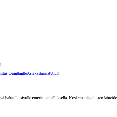
u
stus toimittajille
Asiakastarinat
UKK
irtyä halutulle sivulle enterin painalluksella. Kosketusnäytöllisten laittei