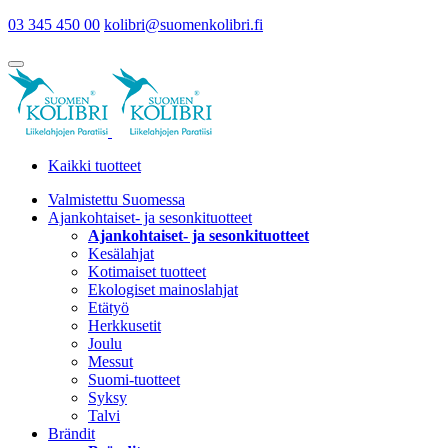
03 345 450 00
kolibri@suomenkolibri.fi
Kaikki tuotteet
Valmistettu Suomessa
Ajankohtaiset- ja sesonkituotteet
Ajankohtaiset- ja sesonkituotteet
Kesälahjat
Kotimaiset tuotteet
Ekologiset mainoslahjat
Etätyö
Herkkusetit
Joulu
Messut
Suomi-tuotteet
Syksy
Talvi
Brändit