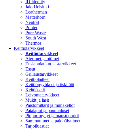
ID Identity
Jalo Helsinki
Leatherman
Matterhorn
Neutral
Printer
Pure Waste
South West
Thermos
Keittiötarvikkeet
Keittiötarvikkeet
Aterimet ja ottimet
Ensiapulaukut ja -tarvikkeet
Essut
Grillaustarvikkeet
Keittiölaitteet
Keittiöpyyhkeet ja tiskirätit
Keittiösetit
Leivontatarvikkeet
Mukit ja lasit
Paistomittarit ja munakellot
Patalaput ja pannualuset
Pippurimyllyt ja maustepurkit
Sammuttimet ja palohälyttimet
Tarjoiluastiat