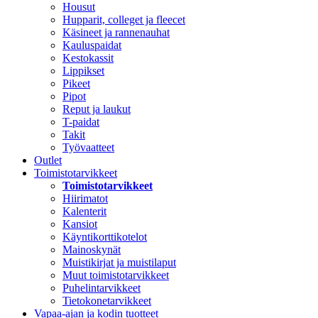
Housut
Hupparit, colleget ja fleecet
Käsineet ja rannenauhat
Kauluspaidat
Kestokassit
Lippikset
Pikeet
Pipot
Reput ja laukut
T-paidat
Takit
Työvaatteet
Outlet
Toimistotarvikkeet
Toimistotarvikkeet
Hiirimatot
Kalenterit
Kansiot
Käyntikorttikotelot
Mainoskynät
Muistikirjat ja muistilaput
Muut toimistotarvikkeet
Puhelintarvikkeet
Tietokonetarvikkeet
Vapaa-ajan ja kodin tuotteet