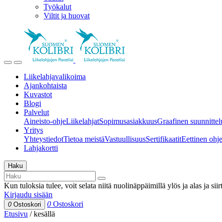
Työkalut
Viltit ja huovat
Liikelahjavalikoima
Ajankohtaista
Kuvastot
Blogi
Palvelut
Aineisto-ohje
Liikelahjat
Sopimusasiakkuus
Graafinen suunnittel
Yritys
Yhteystiedot
Tietoa meistä
Vastuullisuus
Sertifikaatit
Eettinen ohjei
Lahjakortti
Haku
Kun tuloksia tulee, voit selata niitä nuolinäppäimillä ylös ja alas ja si
Kirjaudu sisään
0
Ostoskori
0
Ostoskori
Etusivu
/
kesällä