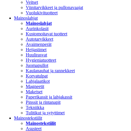
Veitset
Viinitarvikkeet ja pullonavaajat
Vuolukivituotteet
Mainoslahjat
Mainoslahjat
Aurinkolasit
Kustomoitavat tuotteet
Autotarvikkeet
Avaimenperät
Heijastimet
Huulirasvat
Hygieniatuotteet
Juomapullot
Kaulanauhat ja rannekkeet
Korvatulpat
Lahjalaatikot
Magneetit
Makeiset
Paperikassit ja lahjakassit
Pinssit ja rintanapit
Tekniikka
Tulitikut ja sytyttimet
Mainostekstiilit
Mainostekstiilit
Asusteet