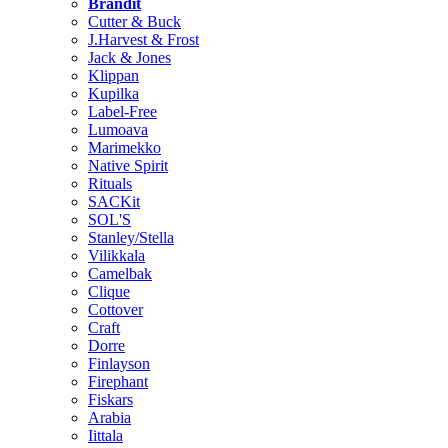
Brändit
Cutter & Buck
J.Harvest & Frost
Jack & Jones
Klippan
Kupilka
Label-Free
Lumoava
Marimekko
Native Spirit
Rituals
SACKit
SOL'S
Stanley/Stella
Vilikkala
Camelbak
Clique
Cottover
Craft
Dorre
Finlayson
Firephant
Fiskars
Arabia
Iittala