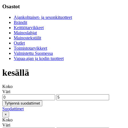
Osastot
Ajankohtaiset- ja sesonkituotteet
Brändit
Keittiötarvikkeet
Mainoslahjat
Mainostekstiilit
Outlet
Toimistotarvikkeet
Valmistettu Suomessa
Vapaa-ajan ja kodin tuotteet
kesällä
Koko
Väri
Tyhjennä suodattimet
Suodattimet
×
Koko
Väri