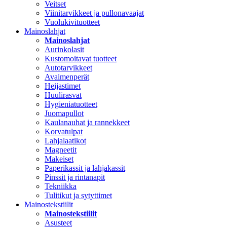
Veitset
Viinitarvikkeet ja pullonavaajat
Vuolukivituotteet
Mainoslahjat
Mainoslahjat
Aurinkolasit
Kustomoitavat tuotteet
Autotarvikkeet
Avaimenperät
Heijastimet
Huulirasvat
Hygieniatuotteet
Juomapullot
Kaulanauhat ja rannekkeet
Korvatulpat
Lahjalaatikot
Magneetit
Makeiset
Paperikassit ja lahjakassit
Pinssit ja rintanapit
Tekniikka
Tulitikut ja sytyttimet
Mainostekstiilit
Mainostekstiilit
Asusteet