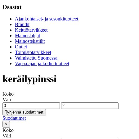
Osastot
Ajankohtaiset- ja sesonkituotteet
Brändit
Keittiötarvikkeet
Mainoslahjat
Mainostekstiilit
Outlet
Toimistotarvikkeet
Valmistettu Suomessa
Vapaa-ajan ja kodin tuotteet
keräilypinssi
Koko
Väri
Tyhjennä suodattimet
Suodattimet
×
Koko
Väri