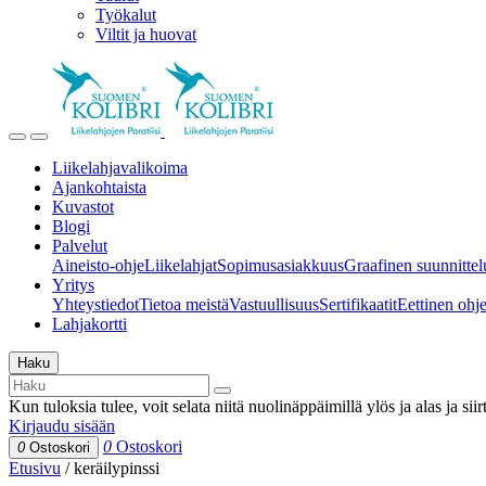
Työkalut
Viltit ja huovat
Liikelahjavalikoima
Ajankohtaista
Kuvastot
Blogi
Palvelut
Aineisto-ohje
Liikelahjat
Sopimusasiakkuus
Graafinen suunnittel
Yritys
Yhteystiedot
Tietoa meistä
Vastuullisuus
Sertifikaatit
Eettinen ohjei
Lahjakortti
Haku
Kun tuloksia tulee, voit selata niitä nuolinäppäimillä ylös ja alas ja si
Kirjaudu sisään
0
Ostoskori
0
Ostoskori
Etusivu
/
keräilypinssi