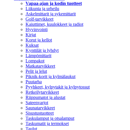
Vapaa-ajan ja kodin tuotteet
Liikunta ja urheilu
Askelmittarit ja sykemittarit
Golf-tarvikkeet
Kaiuttimet, kuulokkeet ja radiot
Hyvinvointi
Kirjat
Korut ja kellot
Kuksat
Kynttilät ja lyhdyt
Lämpömittarit
Lompakot
Matkatarvikkeet
Pelit ja lelut
Piknik-korit ja kylmälaukut
Puutarha
Pyyhkeet, kylpytakit ja kylpytossut
Retkeilytarvikkeet
Riippumatot ja alustat
Sateenvarjot
Saunatarvikkeet
Sisustustuotteet
Taskulamput ja otsalamput
Taskumatit ja termokset
Taulut