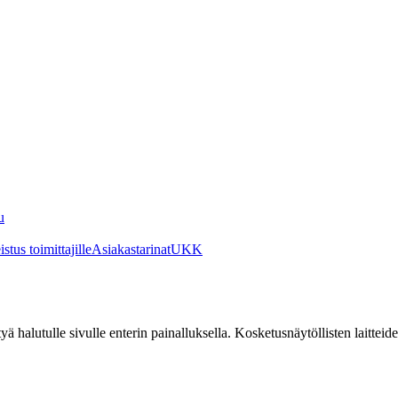
u
stus toimittajille
Asiakastarinat
UKK
irtyä halutulle sivulle enterin painalluksella. Kosketusnäytöllisten laittei