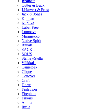
Brändit
Cutter & Buck
J.Harvest & Frost
Jack & Jones
Klippan
Kupilka
Label-Free
Lumoava
Marimekko
Native Spirit
Rituals
SACKit
SOL'S
Stanley/Stella
Vilikkala
Camelbak
Clique
Cottover
Craft
Dorre
Finlayson
Firephant
Fiskars
Arabia
Iittala