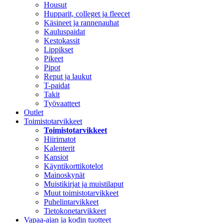
Housut
Hupparit, colleget ja fleecet
Käsineet ja rannenauhat
Kauluspaidat
Kestokassit
Lippikset
Pikeet
Pipot
Reput ja laukut
T-paidat
Takit
Työvaatteet
Outlet
Toimistotarvikkeet
Toimistotarvikkeet
Hiirimatot
Kalenterit
Kansiot
Käyntikorttikotelot
Mainoskynät
Muistikirjat ja muistilaput
Muut toimistotarvikkeet
Puhelintarvikkeet
Tietokonetarvikkeet
Vapaa-ajan ja kodin tuotteet