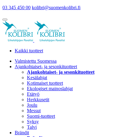
03 345 450 00
kolibri@suomenkolibri.fi
Kaikki tuotteet
Valmistettu Suomessa
Ajankohtaiset- ja sesonkituotteet
Ajankohtaiset- ja sesonkituotteet
Kesälahjat
Kotimaiset tuotteet
Ekologiset mainoslahjat
Etätyö
Herkkusetit
Joulu
Messut
Suomi-tuotteet
Syksy
Talvi
Brändit