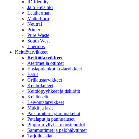
ID Identity
Jalo Helsinki
Leatherman
Matterhorn
Neutral
Printer
Pure Waste
South West
Thermos
Keittiötarvikkeet
Keittiötarvikkeet
Aterimet ja ottimet
Ensiapulaukut ja -tarvikkeet
Essut
Grillaustarvikkeet
Keittiölaitteet
Keittiöpyyhkeet ja tiskirätit
Keittiösetit
Leivontatarvikkeet
Mukit ja lasit
Paistomittarit ja munakellot
Patalaput ja pannualuset
Pippurimyllyt ja maustepurkit
Sammuttimet ja palohälyttimet
Tarjoiluastiat