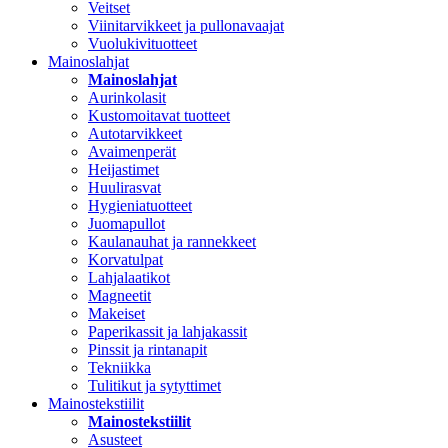
Veitset
Viinitarvikkeet ja pullonavaajat
Vuolukivituotteet
Mainoslahjat
Mainoslahjat
Aurinkolasit
Kustomoitavat tuotteet
Autotarvikkeet
Avaimenperät
Heijastimet
Huulirasvat
Hygieniatuotteet
Juomapullot
Kaulanauhat ja rannekkeet
Korvatulpat
Lahjalaatikot
Magneetit
Makeiset
Paperikassit ja lahjakassit
Pinssit ja rintanapit
Tekniikka
Tulitikut ja sytyttimet
Mainostekstiilit
Mainostekstiilit
Asusteet