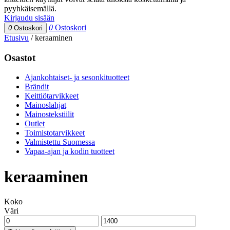
pyyhkäisemällä.
Kirjaudu sisään
0
Ostoskori
0
Ostoskori
Etusivu
/
keraaminen
Osastot
Ajankohtaiset- ja sesonkituotteet
Brändit
Keittiötarvikkeet
Mainoslahjat
Mainostekstiilit
Outlet
Toimistotarvikkeet
Valmistettu Suomessa
Vapaa-ajan ja kodin tuotteet
keraaminen
Koko
Väri