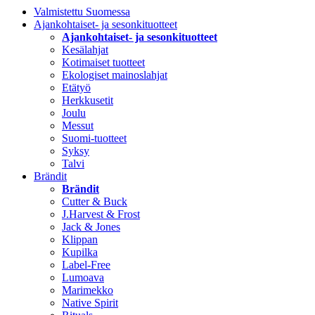
Valmistettu Suomessa
Ajankohtaiset- ja sesonkituotteet
Ajankohtaiset- ja sesonkituotteet
Kesälahjat
Kotimaiset tuotteet
Ekologiset mainoslahjat
Etätyö
Herkkusetit
Joulu
Messut
Suomi-tuotteet
Syksy
Talvi
Brändit
Brändit
Cutter & Buck
J.Harvest & Frost
Jack & Jones
Klippan
Kupilka
Label-Free
Lumoava
Marimekko
Native Spirit