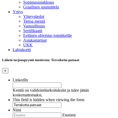
Sopimusasiakkuus
Graafinen suunnittelu
Yritys
Yhteystiedot
Tietoa meistä
Vastuullisuus
Sertifikaatit
Eettinen ohjeistus toimittajille
Asiakastarinat
UKK
Lahjakortti
Lähetä tarjouspyyntö tuotteesta: Terrakotta-patsaat
×
LinkedIn
Kenttä on validointitarkoituksiin ja tulee jättää
koskemattomaksi.
This field is hidden when viewing the form
Nimi
Etunimi