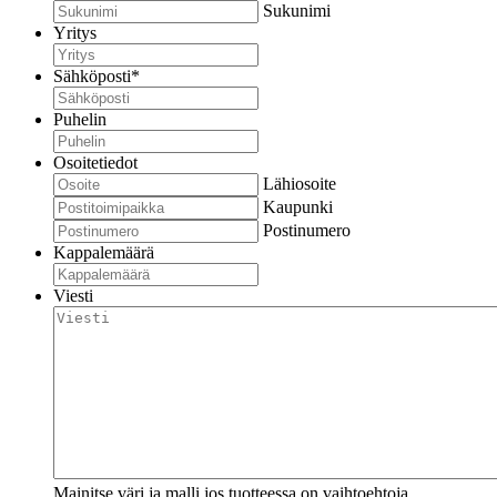
Sukunimi
Yritys
Sähköposti
*
Puhelin
Osoitetiedot
Lähiosoite
Kaupunki
Postinumero
Kappalemäärä
Viesti
Mainitse väri ja malli jos tuotteessa on vaihtoehtoja.