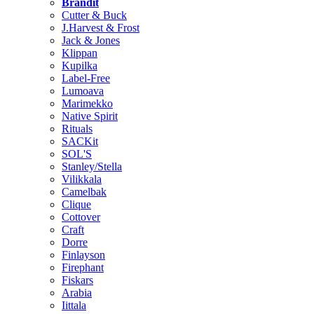
Brändit
Cutter & Buck
J.Harvest & Frost
Jack & Jones
Klippan
Kupilka
Label-Free
Lumoava
Marimekko
Native Spirit
Rituals
SACKit
SOL'S
Stanley/Stella
Vilikkala
Camelbak
Clique
Cottover
Craft
Dorre
Finlayson
Firephant
Fiskars
Arabia
Iittala