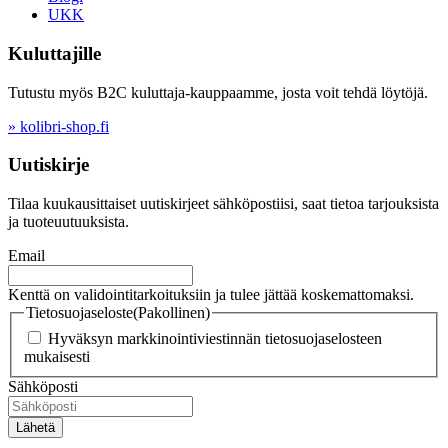
UKK
Kuluttajille
Tutustu myös B2C kuluttaja-kauppaamme, josta voit tehdä löytöjä.
» kolibri-shop.fi
Uutiskirje
Tilaa kuukausittaiset uutiskirjeet sähköpostiisi, saat tietoa tarjouksista
ja tuoteuutuuksista.
Email
Kenttä on validointitarkoituksiin ja tulee jättää koskemattomaksi.
Tietosuojaseloste
(Pakollinen)
Hyväksyn markkinointiviestinnän tietosuojaselosteen
mukaisesti
Sähköposti