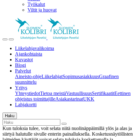
Työkalut
Viltit ja huovat
Liikelahjavalikoima
Ajankohtaista
Kuvastot
Blogi
Palvelut
Aineisto-ohje
Liikelahjat
Sopimusasiakkuus
Graafinen
suunnittelu
Yritys
Yhteystiedot
Tietoa meistä
Vastuullisuus
Sertifikaatit
Eettinen
ohjeistus toimittajille
Asiakastarinat
UKK
Lahjakortti
Haku
Kun tuloksia tulee, voit selata niitä nuolinäppäimillä ylös ja alas ja
siirtyä halutulle sivulle enterin painalluksella. Kosketusnäytöllisten
laitteiden käyttäjät voivat selata tuloksia koskettamalla ja