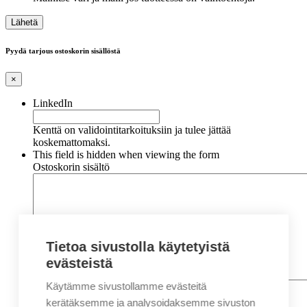
Pyydä tarjous ostoskorin sisällöstä
×
LinkedIn
Kenttä on validointitarkoituksiin ja tulee jättää
koskemattomaksi.
This field is hidden when viewing the form
Ostoskorin sisältö
Tietoa sivustolla käytetyistä
evästeistä
Käytämme sivustollamme evästeitä
Nimi
*
Etunimi
kerätäksemme ja analysoidaksemme sivuston