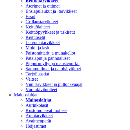
Keittiötarvikkeet
Aterimet ja ottimet
Ensiapulaukut ja -tarvikkeet
Essut
Grillaustarvikkeet
Keittiölaitteet
Keittiöpyyhkeet ja tiskirätit
Keittiösetit
Leivontatarvikkeet
Mukit ja lasit
Paistomittarit ja munakellot
Patalaput ja pannualuset
Pippurimyllyt ja maustepurkit
Sammuttimet ja palohälyttimet
Tarjoiluastiat
Veitset
Viinitarvikkeet ja pullonavaajat
Vuolukivituotteet
Mainoslahjat
Mainoslahjat
Aurinkolasit
Kustomoitavat tuotteet
Autotarvikkeet
Avaimenperät
Heijastimet