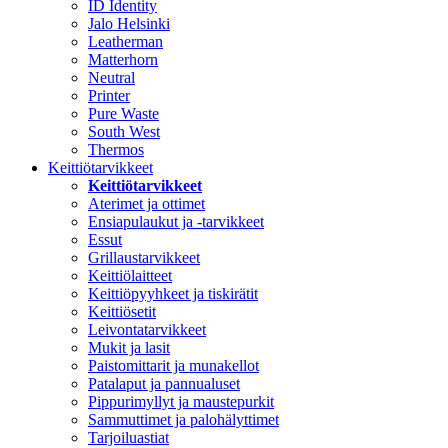
ID Identity
Jalo Helsinki
Leatherman
Matterhorn
Neutral
Printer
Pure Waste
South West
Thermos
Keittiötarvikkeet
Keittiötarvikkeet
Aterimet ja ottimet
Ensiapulaukut ja -tarvikkeet
Essut
Grillaustarvikkeet
Keittiölaitteet
Keittiöpyyhkeet ja tiskirätit
Keittiösetit
Leivontatarvikkeet
Mukit ja lasit
Paistomittarit ja munakellot
Patalaput ja pannualuset
Pippurimyllyt ja maustepurkit
Sammuttimet ja palohälyttimet
Tarjoiluastiat