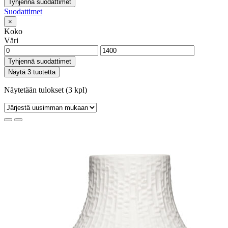
Tyhjennä suodattimet
Suodattimet
×
Koko
Väri
Tyhjennä suodattimet
Näytä 3 tuotetta
Näytetään tulokset (3 kpl)