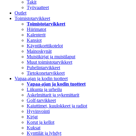
Takit
Työvaatteet
Outlet
Toimistotarvikkeet
Toimistotarvikkeet
Hiirimatot
Kalenterit
Kansiot
Käyntikorttikotelot
Mainoskynät
Muistikirjat ja muistilaput
Muut toimistotarvikkeet
Puhelintarvikkeet
Tietokonetarvikkeet
Vapaa-ajan ja kodin tuotteet
Vapaa-ajan ja kodin tuotteet
Liikunta ja urheilu
Askelmittarit ja sykemittarit
Golf-tarvikkeet
Kaiuttimet, kuulokkeet ja radiot
Hyvinvointi
Kirjat
Korut ja kellot
Kuksat
Kynttilät ja lyhdyt