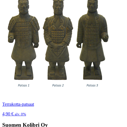
Terrakotta-patsaat
4,90
€
alv. 0%
Suomen Kolibri Oy