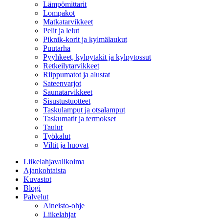
Lämpömittarit
Lompakot
Matkatarvikkeet
Pelit ja lelut
Piknik-korit ja kylmälaukut
Puutarha
Pyyhkeet, kylpytakit ja kylpytossut
Retkeilytarvikkeet
Riippumatot ja alustat
Sateenvarjot
Saunatarvikkeet
Sisustustuotteet
Taskulamput ja otsalamput
Taskumatit ja termokset
Taulut
Työkalut
Viltit ja huovat
Liikelahjavalikoima
Ajankohtaista
Kuvastot
Blogi
Palvelut
Aineisto-ohje
Liikelahjat