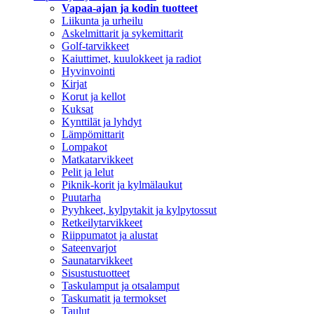
Vapaa-ajan ja kodin tuotteet
Liikunta ja urheilu
Askelmittarit ja sykemittarit
Golf-tarvikkeet
Kaiuttimet, kuulokkeet ja radiot
Hyvinvointi
Kirjat
Korut ja kellot
Kuksat
Kynttilät ja lyhdyt
Lämpömittarit
Lompakot
Matkatarvikkeet
Pelit ja lelut
Piknik-korit ja kylmälaukut
Puutarha
Pyyhkeet, kylpytakit ja kylpytossut
Retkeilytarvikkeet
Riippumatot ja alustat
Sateenvarjot
Saunatarvikkeet
Sisustustuotteet
Taskulamput ja otsalamput
Taskumatit ja termokset
Taulut