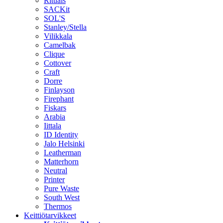
Rituals
SACKit
SOL'S
Stanley/Stella
Vilikkala
Camelbak
Clique
Cottover
Craft
Dorre
Finlayson
Firephant
Fiskars
Arabia
Iittala
ID Identity
Jalo Helsinki
Leatherman
Matterhorn
Neutral
Printer
Pure Waste
South West
Thermos
Keittiötarvikkeet