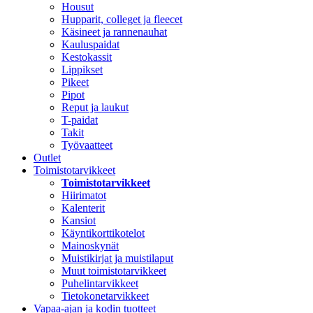
Housut
Hupparit, colleget ja fleecet
Käsineet ja rannenauhat
Kauluspaidat
Kestokassit
Lippikset
Pikeet
Pipot
Reput ja laukut
T-paidat
Takit
Työvaatteet
Outlet
Toimistotarvikkeet
Toimistotarvikkeet
Hiirimatot
Kalenterit
Kansiot
Käyntikorttikotelot
Mainoskynät
Muistikirjat ja muistilaput
Muut toimistotarvikkeet
Puhelintarvikkeet
Tietokonetarvikkeet
Vapaa-ajan ja kodin tuotteet