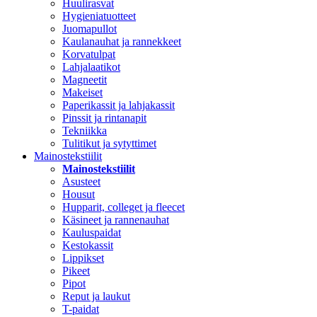
Huulirasvat
Hygieniatuotteet
Juomapullot
Kaulanauhat ja rannekkeet
Korvatulpat
Lahjalaatikot
Magneetit
Makeiset
Paperikassit ja lahjakassit
Pinssit ja rintanapit
Tekniikka
Tulitikut ja sytyttimet
Mainostekstiilit
Mainostekstiilit
Asusteet
Housut
Hupparit, colleget ja fleecet
Käsineet ja rannenauhat
Kauluspaidat
Kestokassit
Lippikset
Pikeet
Pipot
Reput ja laukut
T-paidat