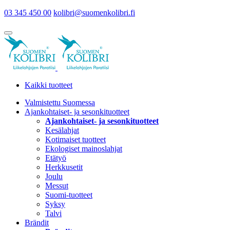
03 345 450 00
kolibri@suomenkolibri.fi
Kaikki tuotteet
Valmistettu Suomessa
Ajankohtaiset- ja sesonkituotteet
Ajankohtaiset- ja sesonkituotteet
Kesälahjat
Kotimaiset tuotteet
Ekologiset mainoslahjat
Etätyö
Herkkusetit
Joulu
Messut
Suomi-tuotteet
Syksy
Talvi
Brändit