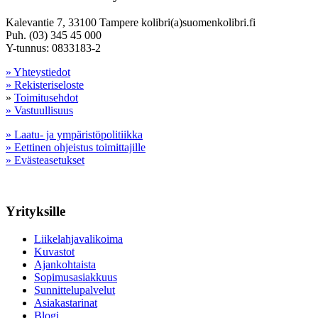
Kalevantie 7, 33100 Tampere kolibri(a)suomenkolibri.fi
Puh. (03) 345 45 000
Y-tunnus: 0833183-2
» Yhteystiedot
» Rekisteriseloste
»
Toimitusehdot
» Vastuullisuus
» Laatu- ja ympäristöpolitiikka
» Eettinen ohjeistus toimittajille
» Evästeasetukset
Yrityksille
Liikelahjavalikoima
Kuvastot
Ajankohtaista
Sopimusasiakkuus
Sunnittelupalvelut
Asiakastarinat
Blogi