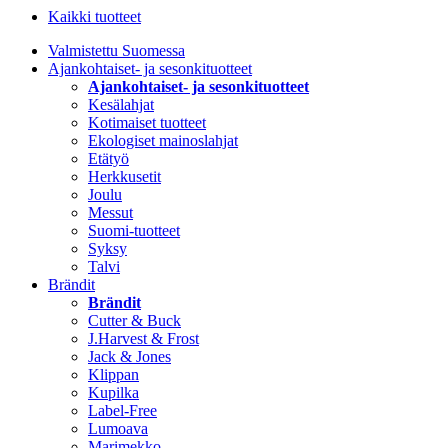
Kaikki tuotteet
Valmistettu Suomessa
Ajankohtaiset- ja sesonkituotteet
Ajankohtaiset- ja sesonkituotteet
Kesälahjat
Kotimaiset tuotteet
Ekologiset mainoslahjat
Etätyö
Herkkusetit
Joulu
Messut
Suomi-tuotteet
Syksy
Talvi
Brändit
Brändit
Cutter & Buck
J.Harvest & Frost
Jack & Jones
Klippan
Kupilka
Label-Free
Lumoava
Marimekko