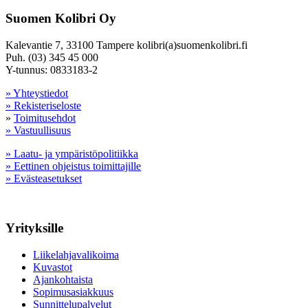
Suomen Kolibri Oy
Kalevantie 7, 33100 Tampere kolibri(a)suomenkolibri.fi
Puh. (03) 345 45 000
Y-tunnus: 0833183-2
» Yhteystiedot
» Rekisteriseloste
»
Toimitusehdot
» Vastuullisuus
» Laatu- ja ympäristöpolitiikka
» Eettinen ohjeistus toimittajille
» Evästeasetukset
Yrityksille
Liikelahjavalikoima
Kuvastot
Ajankohtaista
Sopimusasiakkuus
Sunnittelupalvelut