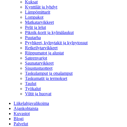
Kuksat
Kynttilät ja lyhdyt
Lämpömittarit
Lompakot
Matkatarvikkeet
Pelit ja lelut
Piknik-korit ja kylmälaukut
Puutarha
Pyyhkeet, kylpytakit ja kylpytossut
Retkeilytarvikkeet
Riippumatot ja alustat
Sateenvarjot
Saunatarvikkeet
Sisustustuotteet
Taskulamput ja otsalamput
Taskumatit ja termokset
Taulut
Työkalut
Viltit ja huovat
Liikelahjavalikoima
Ajankohtaista
Kuvastot
Blogi
Palvelut