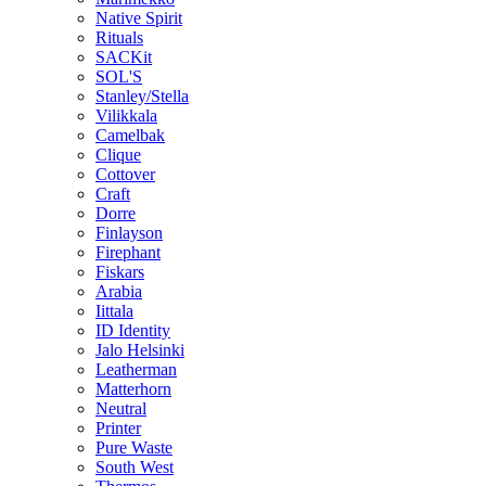
Native Spirit
Rituals
SACKit
SOL'S
Stanley/Stella
Vilikkala
Camelbak
Clique
Cottover
Craft
Dorre
Finlayson
Firephant
Fiskars
Arabia
Iittala
ID Identity
Jalo Helsinki
Leatherman
Matterhorn
Neutral
Printer
Pure Waste
South West