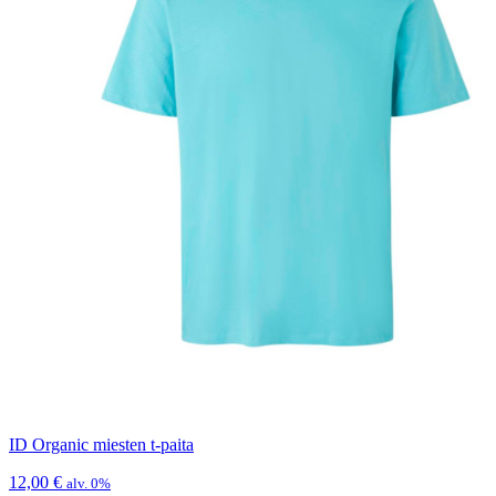
ID Organic miesten t-paita
12,00
€
alv. 0%