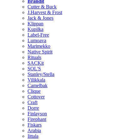
Brändit
Cutter & Buck
J.Harvest & Frost
Jack & Jones
Klippan
Kupilka
Label-Free
Lumoava
Marimekko
Native Spirit
Rituals
SACKit
SOL'S
Stanley/Stella
Vilikkala
Camelbak
Clique
Cottover
Craft
Dorre
Finlayson
Firephant
Fiskars
Arabia
Iittala