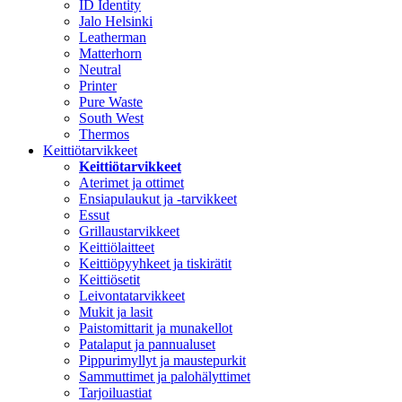
ID Identity
Jalo Helsinki
Leatherman
Matterhorn
Neutral
Printer
Pure Waste
South West
Thermos
Keittiötarvikkeet
Keittiötarvikkeet
Aterimet ja ottimet
Ensiapulaukut ja -tarvikkeet
Essut
Grillaustarvikkeet
Keittiölaitteet
Keittiöpyyhkeet ja tiskirätit
Keittiösetit
Leivontatarvikkeet
Mukit ja lasit
Paistomittarit ja munakellot
Patalaput ja pannualuset
Pippurimyllyt ja maustepurkit
Sammuttimet ja palohälyttimet
Tarjoiluastiat