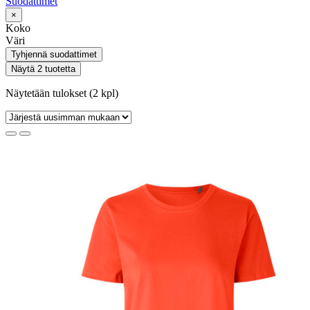
Suodattimet
×
Koko
Väri
Tyhjennä suodattimet
Näytä 2 tuotetta
Näytetään tulokset (2 kpl)