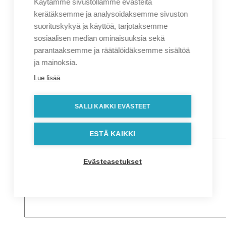
Käytämme sivustollamme evästeitä
Nimi
*
Etunimi
kerätäksemme ja analysoidaksemme sivuston
Sukunimi
suorituskykyä ja käyttöä, tarjotaksemme
Yritys
sosiaalisen median ominaisuuksia sekä
parantaaksemme ja räätälöidäksemme sisältöä
Sähköposti
*
ja mainoksia.
Puhelin
*
Lue lisää
Osoitetiedot
Lähiosoite
SALLI KAIKKI EVÄSTEET
Kaupunki
Postinumero
Viesti
ESTÄ KAIKKI
Evästeasetukset