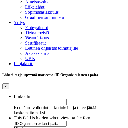
Aineisto-ohje
Liikelahjat
Sopimusasiakkuus
Graafinen suunnittelu
Yritys
Yhteystiedot
Tietoa meistä
Vastuullisuus
Sertifikaatit
Eettinen ohjeistus toimittajille
Asiakastarinat
UKK
Lahjakortti
Lähetä tarjouspyyntö tuotteesta: ID Organic miesten t-paita
×
LinkedIn
Kenttä on validointitarkoituksiin ja tulee jättää
koskemattomaksi.
This field is hidden when viewing the form