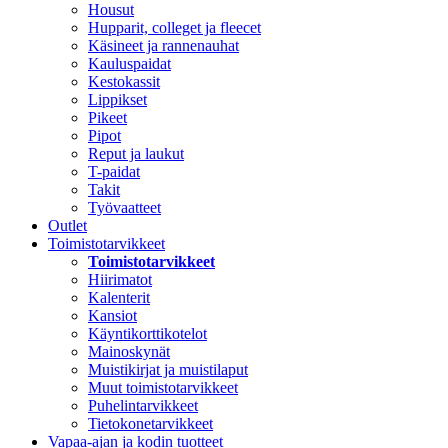
Housut
Hupparit, colleget ja fleecet
Käsineet ja rannenauhat
Kauluspaidat
Kestokassit
Lippikset
Pikeet
Pipot
Reput ja laukut
T-paidat
Takit
Työvaatteet
Outlet
Toimistotarvikkeet
Toimistotarvikkeet
Hiirimatot
Kalenterit
Kansiot
Käyntikorttikotelot
Mainoskynät
Muistikirjat ja muistilaput
Muut toimistotarvikkeet
Puhelintarvikkeet
Tietokonetarvikkeet
Vapaa-ajan ja kodin tuotteet