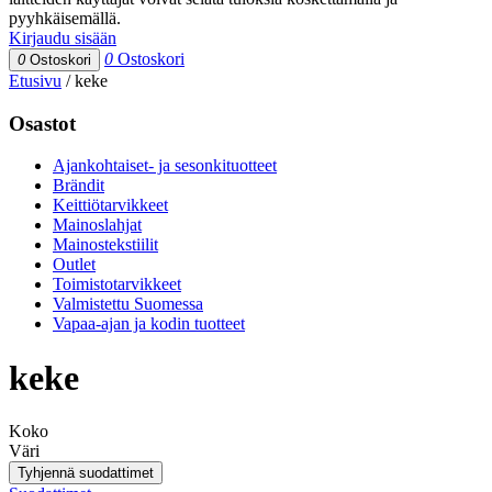
pyyhkäisemällä.
Kirjaudu sisään
0
Ostoskori
0
Ostoskori
Etusivu
/
keke
Osastot
Ajankohtaiset- ja sesonkituotteet
Brändit
Keittiötarvikkeet
Mainoslahjat
Mainostekstiilit
Outlet
Toimistotarvikkeet
Valmistettu Suomessa
Vapaa-ajan ja kodin tuotteet
keke
Koko
Väri
Tyhjennä suodattimet