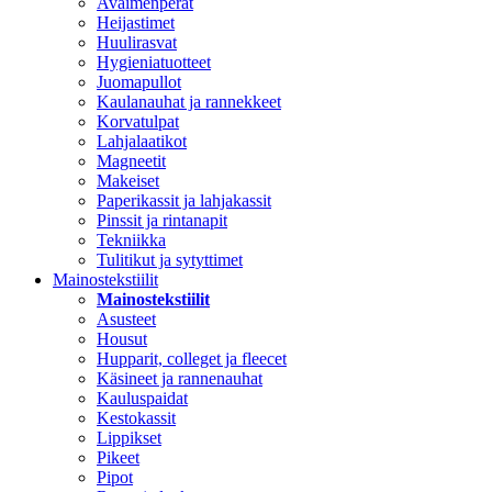
Avaimenperät
Heijastimet
Huulirasvat
Hygieniatuotteet
Juomapullot
Kaulanauhat ja rannekkeet
Korvatulpat
Lahjalaatikot
Magneetit
Makeiset
Paperikassit ja lahjakassit
Pinssit ja rintanapit
Tekniikka
Tulitikut ja sytyttimet
Mainostekstiilit
Mainostekstiilit
Asusteet
Housut
Hupparit, colleget ja fleecet
Käsineet ja rannenauhat
Kauluspaidat
Kestokassit
Lippikset
Pikeet
Pipot