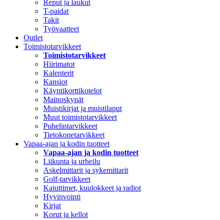
Reput ja laukut
T-paidat
Takit
Työvaatteet
Outlet
Toimistotarvikkeet
Toimistotarvikkeet
Hiirimatot
Kalenterit
Kansiot
Käyntikorttikotelot
Mainoskynät
Muistikirjat ja muistilaput
Muut toimistotarvikkeet
Puhelintarvikkeet
Tietokonetarvikkeet
Vapaa-ajan ja kodin tuotteet
Vapaa-ajan ja kodin tuotteet
Liikunta ja urheilu
Askelmittarit ja sykemittarit
Golf-tarvikkeet
Kaiuttimet, kuulokkeet ja radiot
Hyvinvointi
Kirjat
Korut ja kellot