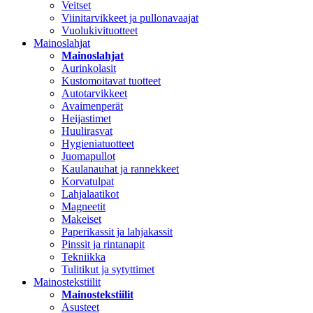
Veitset
Viinitarvikkeet ja pullonavaajat
Vuolukivituotteet
Mainoslahjat
Mainoslahjat
Aurinkolasit
Kustomoitavat tuotteet
Autotarvikkeet
Avaimenperät
Heijastimet
Huulirasvat
Hygieniatuotteet
Juomapullot
Kaulanauhat ja rannekkeet
Korvatulpat
Lahjalaatikot
Magneetit
Makeiset
Paperikassit ja lahjakassit
Pinssit ja rintanapit
Tekniikka
Tulitikut ja sytyttimet
Mainostekstiilit
Mainostekstiilit
Asusteet