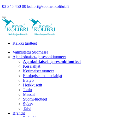
03 345 450 00
kolibri@suomenkolibri.fi
Kaikki tuotteet
Valmistettu Suomessa
Ajankohtaiset- ja sesonkituotteet
Ajankohtaiset- ja sesonkituotteet
Kesälahjat
Kotimaiset tuotteet
Ekologiset mainoslahjat
Etätyö
Herkkusetit
Joulu
Messut
Suomi-tuotteet
Syksy
Talvi
Brändit