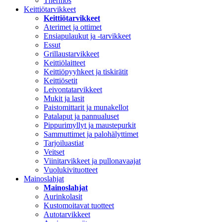
Thermos
Keittiötarvikkeet
Keittiötarvikkeet
Aterimet ja ottimet
Ensiapulaukut ja -tarvikkeet
Essut
Grillaustarvikkeet
Keittiölaitteet
Keittiöpyyhkeet ja tiskirätit
Keittiösetit
Leivontatarvikkeet
Mukit ja lasit
Paistomittarit ja munakellot
Patalaput ja pannualuset
Pippurimyllyt ja maustepurkit
Sammuttimet ja palohälyttimet
Tarjoiluastiat
Veitset
Viinitarvikkeet ja pullonavaajat
Vuolukivituotteet
Mainoslahjat
Mainoslahjat
Aurinkolasit
Kustomoitavat tuotteet
Autotarvikkeet