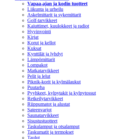
Vapaa-ajan ja kodin tuotteet
Liikunta ja urheilu
Askelmittarit ja sykemittarit
Golf-tarvikkeet
Kaiuttimet, kuulokkeet ja radiot
Hyvinvointi
Kirjat
Korut ja kellot
Kuksat
Kynttilät ja lyhdyt
Lämpömittarit
Lompakot
Matkatarvikkeet
Pelit ja lelut
Piknik-korit ja kylmälaukut
Puutarha
Pyyhkeet, kylpytakit ja kylpytossut
Retkeilytarvikkeet
Riippumatot ja alustat
Sateenvarjot
Saunatarvikkeet
Sisustustuotteet
Taskulamput ja otsalamput
Taskumatit ja termokset
Taulut