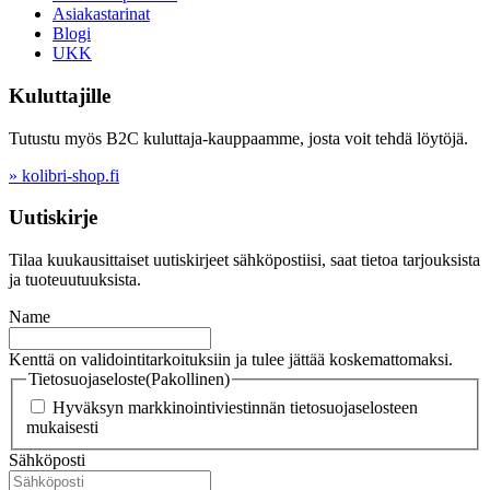
Asiakastarinat
Blogi
UKK
Kuluttajille
Tutustu myös B2C kuluttaja-kauppaamme, josta voit tehdä löytöjä.
» kolibri-shop.fi
Uutiskirje
Tilaa kuukausittaiset uutiskirjeet sähköpostiisi, saat tietoa tarjouksista
ja tuoteuutuuksista.
Name
Kenttä on validointitarkoituksiin ja tulee jättää koskemattomaksi.
Tietosuojaseloste
(Pakollinen)
Hyväksyn markkinointiviestinnän tietosuojaselosteen
mukaisesti
Sähköposti