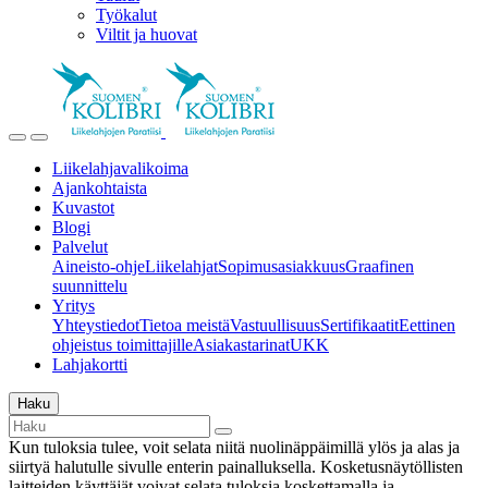
Työkalut
Viltit ja huovat
Liikelahjavalikoima
Ajankohtaista
Kuvastot
Blogi
Palvelut
Aineisto-ohje
Liikelahjat
Sopimusasiakkuus
Graafinen
suunnittelu
Yritys
Yhteystiedot
Tietoa meistä
Vastuullisuus
Sertifikaatit
Eettinen
ohjeistus toimittajille
Asiakastarinat
UKK
Lahjakortti
Haku
Kun tuloksia tulee, voit selata niitä nuolinäppäimillä ylös ja alas ja
siirtyä halutulle sivulle enterin painalluksella. Kosketusnäytöllisten
laitteiden käyttäjät voivat selata tuloksia koskettamalla ja