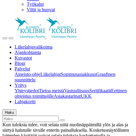
Työkalut
Viltit ja huovat
Liikelahjavalikoima
Ajankohtaista
Kuvastot
Blogi
Palvelut
Aineisto-ohje
Liikelahjat
Sopimusasiakkuus
Graafinen
suunnittelu
Yritys
Yhteystiedot
Tietoa meistä
Vastuullisuus
Sertifikaatit
Eettinen
ohjeistus toimittajille
Asiakastarinat
UKK
Lahjakortti
Haku
Kun tuloksia tulee, voit selata niitä nuolinäppäimillä ylös ja alas ja
siirtyä halutulle sivulle enterin painalluksella. Kosketusnäytöllisten
laitteiden käyttäjät voivat selata tuloksia koskettamalla ja