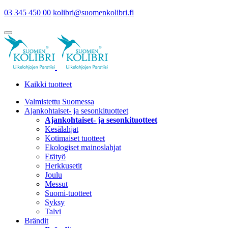
03 345 450 00
kolibri@suomenkolibri.fi
Kaikki tuotteet
Valmistettu Suomessa
Ajankohtaiset- ja sesonkituotteet
Ajankohtaiset- ja sesonkituotteet
Kesälahjat
Kotimaiset tuotteet
Ekologiset mainoslahjat
Etätyö
Herkkusetit
Joulu
Messut
Suomi-tuotteet
Syksy
Talvi
Brändit