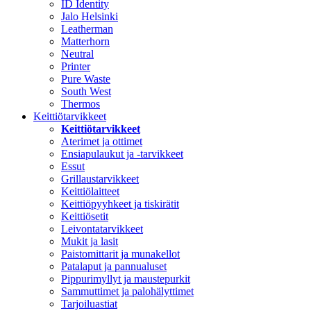
ID Identity
Jalo Helsinki
Leatherman
Matterhorn
Neutral
Printer
Pure Waste
South West
Thermos
Keittiötarvikkeet
Keittiötarvikkeet
Aterimet ja ottimet
Ensiapulaukut ja -tarvikkeet
Essut
Grillaustarvikkeet
Keittiölaitteet
Keittiöpyyhkeet ja tiskirätit
Keittiösetit
Leivontatarvikkeet
Mukit ja lasit
Paistomittarit ja munakellot
Patalaput ja pannualuset
Pippurimyllyt ja maustepurkit
Sammuttimet ja palohälyttimet
Tarjoiluastiat