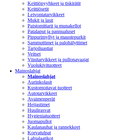
Keittiöpyyhkeet ja tiskirätit
Keittiösetit
Leivontatarvikkeet
Mukit ja lasit
Paistomittarit ja munakellot
Patalaput ja pannualuset
Pippurimyllyt ja maustepurkit
Sammuttimet ja palohälyttimet
Tarjoiluastiat
Veitset
Viinitarvikkeet ja pullonavaajat
Vuolukivituotteet
Mainoslahjat
Mainoslahjat
Aurinkolasit
Kustomoitavat tuotteet
Autotarvikkeet
Avaimenperät
Heijastimet
Huulirasvat
Hygieniatuotteet
Juomapullot
Kaulanauhat ja rannekkeet
Korvatulpat
Lahjalaatikot