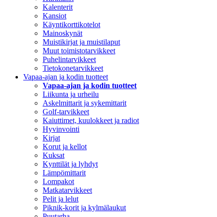
Kalenterit
Kansiot
Käyntikorttikotelot
Mainoskynät
Muistikirjat ja muistilaput
Muut toimistotarvikkeet
Puhelintarvikkeet
Tietokonetarvikkeet
Vapaa-ajan ja kodin tuotteet
Vapaa-ajan ja kodin tuotteet
Liikunta ja urheilu
Askelmittarit ja sykemittarit
Golf-tarvikkeet
Kaiuttimet, kuulokkeet ja radiot
Hyvinvointi
Kirjat
Korut ja kellot
Kuksat
Kynttilät ja lyhdyt
Lämpömittarit
Lompakot
Matkatarvikkeet
Pelit ja lelut
Piknik-korit ja kylmälaukut
Puutarha