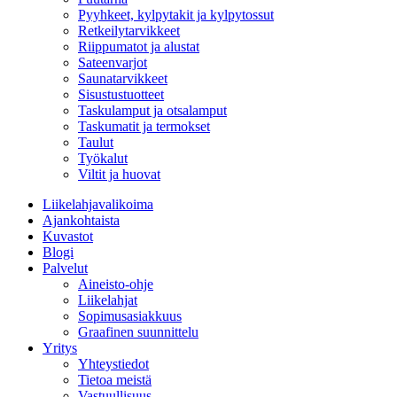
Pyyhkeet, kylpytakit ja kylpytossut
Retkeilytarvikkeet
Riippumatot ja alustat
Sateenvarjot
Saunatarvikkeet
Sisustustuotteet
Taskulamput ja otsalamput
Taskumatit ja termokset
Taulut
Työkalut
Viltit ja huovat
Liikelahjavalikoima
Ajankohtaista
Kuvastot
Blogi
Palvelut
Aineisto-ohje
Liikelahjat
Sopimusasiakkuus
Graafinen suunnittelu
Yritys
Yhteystiedot
Tietoa meistä
Vastuullisuus