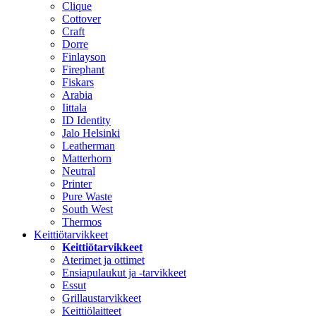
Clique
Cottover
Craft
Dorre
Finlayson
Firephant
Fiskars
Arabia
Iittala
ID Identity
Jalo Helsinki
Leatherman
Matterhorn
Neutral
Printer
Pure Waste
South West
Thermos
Keittiötarvikkeet
Keittiötarvikkeet
Aterimet ja ottimet
Ensiapulaukut ja -tarvikkeet
Essut
Grillaustarvikkeet
Keittiölaitteet