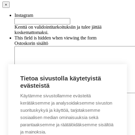
×
Instagram
Kenttä on validointitarkoituksiin ja tulee jättää
koskemattomaksi.
This field is hidden when viewing the form
Ostoskorin sisältö
Tietoa sivustolla käytetyistä
evästeistä
Käytämme sivustollamme evästeitä
Nimi
*
Etunimi
kerätäksemme ja analysoidaksemme sivuston
Sukunimi
suorituskykyä ja käyttöä, tarjotaksemme
Yritys
sosiaalisen median ominaisuuksia sekä
parantaaksemme ja räätälöidäksemme sisältöä
Sähköposti
*
ja mainoksia.