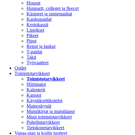
Housut
Hupparit, colleget ja fleecet
Käsineet ja rannenauhat
Kauluspaidat
Kestokassit
Lippikset
Pikeet
Pipot
Reput ja laukut
T-paidat
Takit
Työvaatteet
Outlet
Toimistotarvikkeet
Toimistotarvikkeet
Hiirimatot
Kalenterit
Kansiot
Käyntikorttikotelot
Mainoskynät
Muistikirjat ja muistilaput
Muut toimistotarvikkeet
Puhelintarvikkeet
Tietokonetarvikkeet
Vapaa-ajan ja kodin tuotteet