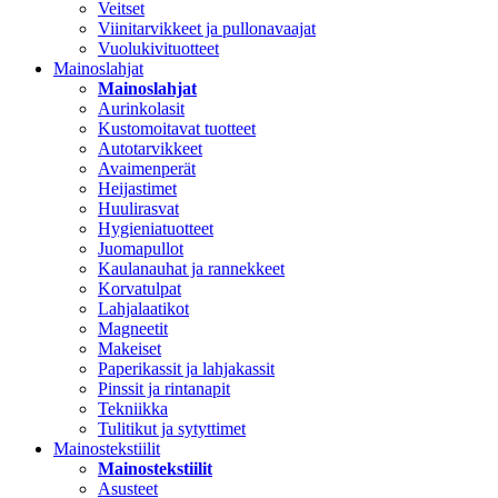
Veitset
Viinitarvikkeet ja pullonavaajat
Vuolukivituotteet
Mainoslahjat
Mainoslahjat
Aurinkolasit
Kustomoitavat tuotteet
Autotarvikkeet
Avaimenperät
Heijastimet
Huulirasvat
Hygieniatuotteet
Juomapullot
Kaulanauhat ja rannekkeet
Korvatulpat
Lahjalaatikot
Magneetit
Makeiset
Paperikassit ja lahjakassit
Pinssit ja rintanapit
Tekniikka
Tulitikut ja sytyttimet
Mainostekstiilit
Mainostekstiilit
Asusteet