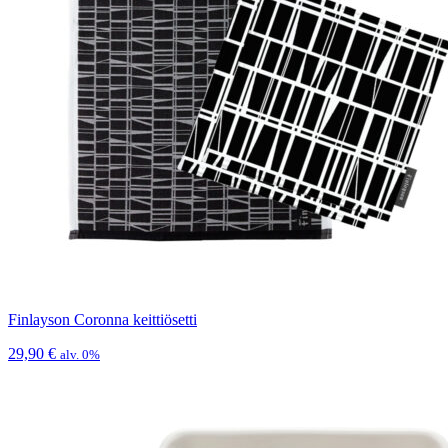
Finlayson Coronna keittiösetti
29,90
€
alv. 0%