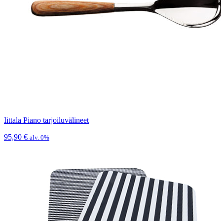
Iittala Piano tarjoiluvälineet
95,90
€
alv. 0%