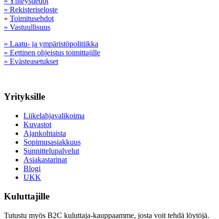
» Yhteystiedot
» Rekisteriseloste
»
Toimitusehdot
» Vastuullisuus
» Laatu- ja ympäristöpolitiikka
» Eettinen ohjeistus toimittajille
» Evästeasetukset
Yrityksille
Liikelahjavalikoima
Kuvastot
Ajankohtaista
Sopimusasiakkuus
Sunnittelupalvelut
Asiakastarinat
Blogi
UKK
Kuluttajille
Tutustu myös B2C kuluttaja-kauppaamme, josta voit tehdä löytöjä.