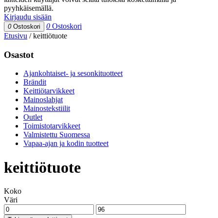
pyyhkäisemällä.
Kirjaudu sisään
0
Ostoskori
0
Ostoskori
Etusivu
/
keittiötuote
Osastot
Ajankohtaiset- ja sesonkituotteet
Brändit
Keittiötarvikkeet
Mainoslahjat
Mainostekstiilit
Outlet
Toimistotarvikkeet
Valmistettu Suomessa
Vapaa-ajan ja kodin tuotteet
keittiötuote
Koko
Väri