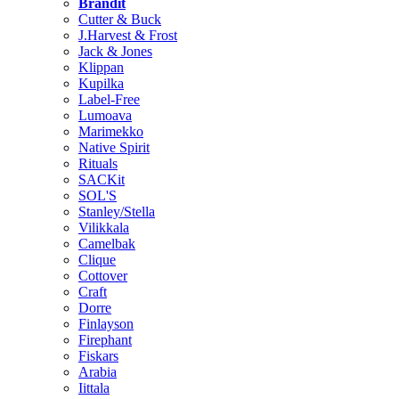
Brändit
Cutter & Buck
J.Harvest & Frost
Jack & Jones
Klippan
Kupilka
Label-Free
Lumoava
Marimekko
Native Spirit
Rituals
SACKit
SOL'S
Stanley/Stella
Vilikkala
Camelbak
Clique
Cottover
Craft
Dorre
Finlayson
Firephant
Fiskars
Arabia
Iittala