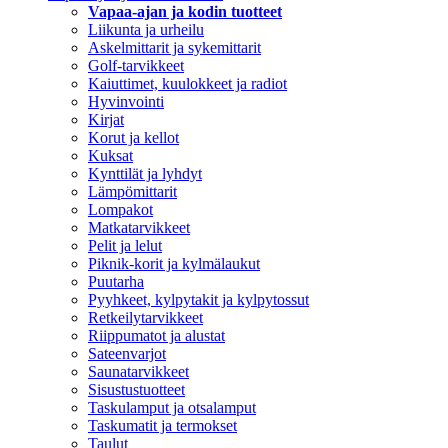
Vapaa-ajan ja kodin tuotteet
Liikunta ja urheilu
Askelmittarit ja sykemittarit
Golf-tarvikkeet
Kaiuttimet, kuulokkeet ja radiot
Hyvinvointi
Kirjat
Korut ja kellot
Kuksat
Kynttilät ja lyhdyt
Lämpömittarit
Lompakot
Matkatarvikkeet
Pelit ja lelut
Piknik-korit ja kylmälaukut
Puutarha
Pyyhkeet, kylpytakit ja kylpytossut
Retkeilytarvikkeet
Riippumatot ja alustat
Sateenvarjot
Saunatarvikkeet
Sisustustuotteet
Taskulamput ja otsalamput
Taskumatit ja termokset
Taulut