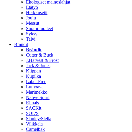
Ekologiset mainoslahjat
Etätyö
Herkkusetit
Joulu
Messut
Suomi-tuotteet
Syksy
Talvi
Brändit
Brändit
Cutter & Buck
J.Harvest & Frost
Jack & Jones
Klippan
Kupilka
Label-Free
Lumoava
Marimekko
Native Spirit
Rituals
SACKit
SOL'S
Stanley/Stella
Vilikkala
Camelbak