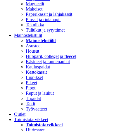
Magneetit
Makeiset
Paperikassit ja lahjakassit
Pinssit ja rintanapit
Tekniikka
Tulitikut ja sytyttimet
Mainostekstiilit
Mainostekstiilit
Asusteet
Housut
Hupparit, colleget ja fleecet
Käsineet ja rannenauhat
Kauluspaidat
Kestokassit
Lippikset
Pikeet
Pipot
Reput ja laukut
T-paidat
Takit
Työvaatteet
Outlet
Toimistotarvikkeet
Toimistotarvikkeet
Hiirimatot