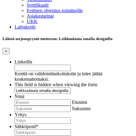
Sertifikaatit
Eettinen ohjeistus toimittajille
Asiakastarinat
UKK
Lahjakortti
Lähetä tarjouspyyntö tuotteesta: Leikkuulauta omalla designilla
×
LinkedIn
Kenttä on validointitarkoituksiin ja tulee jättää
koskemattomaksi.
This field is hidden when viewing the form
Nimi
Etunimi
Sukunimi
Yritys
Sähköposti
*